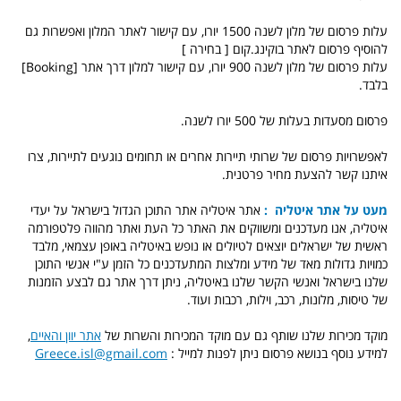
עלות פרסום של מלון לשנה 1500 יורו, עם קישור לאתר המלון ואפשרות גם
להוסיף פרסום לאתר בוקינג.קום [ בחירה ]
עלות פרסום של מלון לשנה 900 יורו, עם קישור למלון דרך אתר [Booking]
בלבד.
פרסום מסעדות בעלות של 500 יורו לשנה.
לאפשרויות פרסום של שרותי תיירות אחרים או תחומים נוגעים לתיירות, צרו
איתנו קשר להצעת מחיר פרטנית.
מעט על אתר איטליה :
אתר איטליה אתר התוכן הגדול בישראל על יעדי
איטליה, אנו מעדכנים ומשווקים את האתר כל העת ואתר מהווה פלטפורמה
ראשית של ישראלים יוצאים לטיולים או נופש באיטליה באופן עצמאי, מלבד
כמויות גדולות מאד של מידע ומלצות המתעדכנים כל הזמן ע"י אנשי התוכן
שלנו בישראל ואנשי הקשר שלנו באיטליה, ניתן דרך אתר גם לבצע הזמנות
של טיסות, מלונות, רכב, וילות, רכבות ועוד.
מוקד מכירות שלנו שותף גם עם מוקד המכירות והשרות של
אתר יוון והאיים
,
למידע נוסף בנושא פרסום ניתן לפנות למייל :
Greece.isl@gmail.com