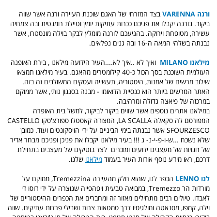
ורנה
VARENNA
בצד המזרחי של האגם שוכנת העיירה ורנה אשר שווה
ביקור. בורנה יקבלו את פניכם ככרות עתיקות יומין וטיילת רומנטית ובה צמחיה
עשירה, מטופחת וירוקה. בהגיעכם לורנה מומלץ לבקר בוילה מונסטרו, אשר
נבנתה בשלהי המאה ה-16 ובה גנים נפלאים.
מילאנו
MILANO
ואיך לא ..איך לא....העיר הידועה מילאנו , בירת האופנה
העולמית השוכנת בסך הכול כ-40 קילומטרים מהאגם. בעיר מילאנו תמצאו
שילוב מרשים של אמנות, היסטוריה, תעשייה ועסקים המשולבים זה בזה.
האתר המרשים ביותר הוא כנסיית הדואומו - מבנה בסגנון גותי, אשר ממוקם
במרכזה של פיאצה גדולה ומרהיבה.
במילאנו אתרים נוספים אשר שווים ביקור לביקור, למשל בית האופרה
המפורסם לה סקאלה LA SCALLA, המצודה קאסטלו ספורצ'סקו CASTELLO
SFOURZESCO אשר נבנתה בימי הביניים על ידי הויסקונטים ועוד. כמובן
שלא נשכח ...ש-ו-פ-י-נ- ג !!! בעיר מילאנו יקבלו את פניכן ופניכם מבחר אדיר
של חנויות של מעצבים ידועים ומוכרים לצד בוטיקים של מעצבים בתחילת
דרכם, ראו מידע נוסף אודות העיר בעמוד
מילאנו
שלנו.
לנו LENNO
הכפר לנו, שהוא חלק מהעיירה Tremezzina, ממוקם על
מורדות הר Tremezzo, במבואה טבעית ויפהפייה שנוצרה על ידי דוסו די
לאבדו. טיולים רבים מתחילים מאזור זה ומחברים את הכפרים ההיסטוריים של
וילה, קמפו, מסנאטה ומולגיסיו דרך סמטאות צרות ושבילי פרדות עתיקים. שווה