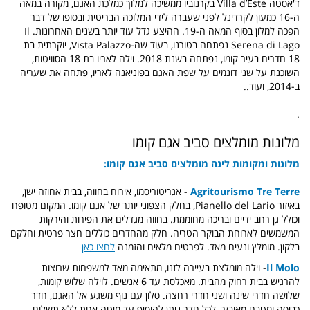
ד'אסטה Villa d’Este בקרנוביו ממשיכה למלוך כמלכת האגם, מקורה במאה
ה-16 כמעון לקרדינל לפני שעברה לידי המלוכה הבריטית ובסופו של דבר
הפכה למלון בסוף המאה ה-19. ההיצע גדל עוד יותר בשנים האחרונות. Il
Serena di Lago נפתחה בטורנו, בעוד שה-Vista Palazzo, יוקרתית בת
18 חדרים בעיר קומו, נפתחה בשנת 2018. וילה לאריו בת 18 הסוויטות,
השוכנת על שני דונמים על שפת האגם בפוניאנה לאריו, פתחה את שעריה
ב-2014, ועוד..
.
מלונות מומלצים סביב אגם קומו
מלונות ומקומות לינה מומלצים סביב אגם קומו:
Agritourismo Tre Terre
- אגריטוריסמו, אירוח בחווה, בבית אחוזה ישן,
באיזור Pianello del Lario, בחלק הצפוני יותר של אגם קומו. המקום מטופח
וכולל גן רחב ידיים ובריכה מחוממת. בחווה מגדלים את הפירות והירקות
המשמשים לארוחת הבוקר הטריה. חלק מהחדרים כוללים חצר פרטית וחלקם
בלקון. מומלץ ונעים מאד. לפרטים מלאים והזמנה
לחצו כאן
Il Molo
- וילה מומלצת בעיירה לזנו, מתאימה מאד למשפחות שרוצות
להרגיש בבית רחוק מהבית. מאכלסת עד 6 אנשים. לוילה שלוש קומות,
שלושה חדרי שינה ושני חדרי רחצה. סלון עם נוף משגע אל האגם, חדר
כביסה ומטבח מאובזר, לכל חדר ניתן להוסיף עד מיטה אחת ללא תשלום