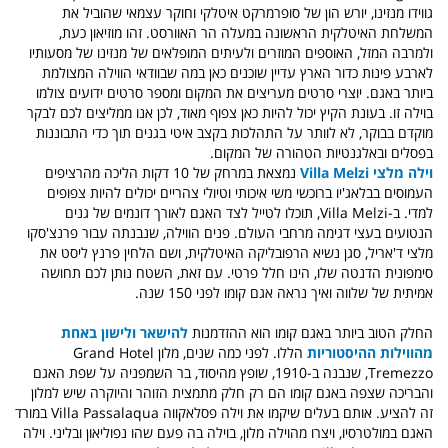
גווידו מנזינו, יורש הון של סופרמרקט איטלקי וחוקר עצמאי שהוביל את
המשלחת האיטלקית הראשונה במעלה הר האוורסט. זהו מוזיאון כעת,
ולמרבה המזל, האוספים המוזרים ולעיתים המופלאים של מנזינו של מסעותיו
לארבע פינות כדור הארץ עדיין שוכנים כאן במה שבוודאי הווילה המצולמת
ביותר באגם. יוצרי סרטים מעריצים את המקום ומספר סרטים ידועים צולמו
בוילה זו. בעונת הקיץ יכול להיות כאן צפוף מאוד, לכן אנו ממליצים לכם לבקר
מוקדם בבוקר, לא לוותר על התהלכות בקצב איטי בגנים תוך כדי התבוננות
בפסלים ובאלגנטיות הטהורה של המקום.
וילה מלצי Villa Melzi
נמצאת במרחק של 10 דקות הליכה מהרציפים
העמוסים בבלאג'יו ברוכשי משי איכותי וטיולי צהריים יכולים להיות צפופים
למדי. ב-Villa Melzi, תוכלו לטייל
לצד האגם לאורך ד
ונמים של גנים
הנטועים בעצי דגימה מרחבי העולם. פנים הווילה, שנבנתה עבור פרנצ'סקו
מלצי ד'אריל, סגן נשיא הרפובליקה האיטלקית, ושם הלחין פרנץ ליסט את
סימפונית הדנטה שלו, הינו חלל פרטי. עם זאת, השטח נותן לכם תחושה
אמיתית של שלווה ואיך נראה אגם קומו לפני 150 שנה.
החלק הטוב ביותר באגם קומו הוא ההזדמנות
להישאר ולישון באחת
מהווילות ההיסטוריות
הללו. לפני כמה שנים, מלון Grand Hotel
Tremezzo, שנבנה ב-1910, שופץ מהיסוד, בר השמפניה על שפת האגם
והבריכה שצפה באגם קומו הם רק חלק מתמצית הזוהר והיוקרה שיש למלון
זה להציע. אותם בעלים שיקמו את וילה פסלאקווה Villa Passalaqua במורד
האגם במולטרסיו, ויצרו מהוילה מלון, בוילה בה פעם שהו נפוליאון ובליני. וילה