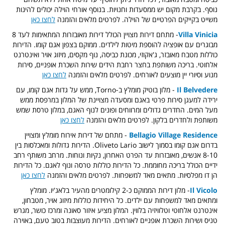
נוסף. בקרבת מקום יש ממסעדות וחנויות. בנוסף אורחי הוילה יכולים להינות
משייט בקייקים הפרטיים של הוילה. לפרטים מלאים והזמנה
לחצו כאן
Villa Vinicia
- מתחם דירות מצויין הכולל דירות מאובזרות המתאימות לעד 8
מבוגרים עם אופציה להוספת מיטות לילדים. ממוקם בצפון אגם קומו. הדירות
כוללות מטבח מאובזר, ג'אקוזי, מכונת כביסה, נוף מקסים, מיזוג אויר ואינטרנט
אלחוטי. בריכה משותפת בחצר רחבת הידים שירות השכרת אופניים, סירות
מנוע וסיורי יין מוצעים לאורחים. לפרטים מלאים והזמנה
לחצו כאן
Il Belvedere
- מלון בוטיק מומלץ ב-Torno, ממש על גדות אגם קומו, עם
ירידה למעגן סירות פרטי באגם ומסעדה מצויינת של המלון במרפסת ממש
מעל המים. החדרים גדולים ומרווחים ופונים לנוף האגם, במלון טרסת שמש
משותפת ולחדרים בלקון. לפרטים מלאים והזמנה
לחצו כאן
Bellagio Village Residence
- מתחם של דירות אירוח מומלץ ומצויין
בדרום אגם קומו בסמוך לישוב Oliveto Lario. הדירות גדולות ומאכלסות בין
8-10 אנשים, מאובזרות עד הפרט האחרון, נקיות ונוחות. מרחב משותף רחב
ידיים הכולל בריכה מחוממת. כל הדירות כוללות טרסה ונוף לאגם. כל הדירות
הן דו מפלסיות. מתאים מאד למשפחות. לפרטים מלאים והזמנה
לחצו כאן
Il Vicolo
- מלון דירות הממוקם כ-2 קילומטרים מהעיר בלאג'יו. מומלץ
ומתאים מאד למשפחות עם ילדים. כל היחידות כוללות מיזוג אויר, מטבחון,
אינטרנט אלחוטי וטלוויזיה בלווין. המלון מציע איזור סאונה ומרכז כושר, מגרש
טניס ושירות השכרת אופניים לאורחים. הדירות מעוצבות בטוב טעם, באוירה