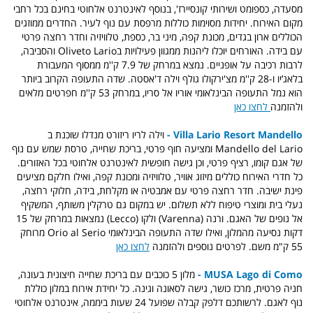
מסעדה, כספומט ושירותי קונסיירז', בנוסף לאינטרנט אלחוטי בחינם בכל רחבי
מקום האירוח. יחידות מסוימות כוללות מרפסת עם נוף לעיר. החדרים ממוזגים
הכוללים ארון בגדים, מכונת קפה, מיני בר, כספת, טלוויזיה וחדר רחצה פרטי
עם בידה. האורחים יוכלו ליהנות ממגוון פעילויות בOliveto Lario והסביבה,
לרבות רכיבה על אופניים. נמצא במרחק של 7.9 ק''מ ממסוף המעבורת
בלאג’יו ו-28 ק''מ מצ'ירקולו גולף וילה ד'אסטה. שדה התעופה הקרוב ביותר
הוא נמל התעופה הבינלאומי אוריו אל סריו, במרחק 53 ק''מ חפרטים מלאים
ולהזמנה
לחצו כאן
Villa Lario Resort Mandello -
וילה לריו ריזורט מנדלו שוכנת ב
Mandello del Lario ומציעה חוף פרטי, בריכת שחייה, טרסת שמש עם נוף
של אגם קומו, רציף פרטי, וכן גישה חופשית לאינטרנט אלחוטי בכל האזורים.
כל חדרי האירוח כוללים מיזוג אוויר, טלוויזיה ומכונת קפה, ואילו חלקם מציעים
פינת ישיבה. חדר רחצה פרטי עם אמבטיה או מקלחת, בידה, חלוקי רחצה,
נעלי בית ומוצרי טיפוח ללא תשלום. יש במקום גם טרקלין משותף, המשקיף
אל נופים של האגם. ורנה (Varenna) ולקו (Lecco) נמצאות במרחק של 15
דקות נסיעה מהמלון, ואילו שדה התעופה הבינלאומי Orio al Serio מרוחק
55 ק"מ משם. לפרטים נוספים ולהזמנה
לחצו כאן
MUSA Lago di Como -
מלון 5 כוכבים עם בריכת שחייה חיצונית בעונה,
חניה פרטית, מרכז כושר, גישה לסאונה וגינה. כל יחידת אירוח במלון כוללת
נוף לאגם. לרשותכם דלפק קבלה שפועל 24 שעות ביממה, אינטרנט אלחוטי