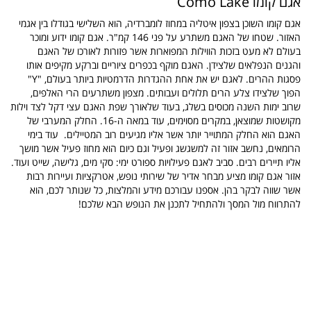
אגם קומו Como Lake
אגם קומו
השוכן בצפון איטליה במחוז לומברדיה, הוא השלישי בגודלו בין אגמי
האזור. שטחו של האגם משתרע על פני 146 קמ"ר. אגם קומו ידוע ומוכר
בעולם לא מעט בזכות הווילות המפוארות אשר פזורות לאורכו של האגם
והגנים הנפלאים שלצידן. האגם מוקף בכפרים ציוריים וברקע מקיפים אותו
פסגות ההרים.
לאגם יש את אחת ההגדרות הדרמטיות ביותר בעולם, "Y"
הפוך שלצידו צלע הרים תלולים ועבותים. מצפון משתרעים הרי האלפים,
שרוב ימות השנה מכוסים בשלג, בעוד שלאורך שפת האגם עצי דקל לצד וילות
מקושטות שמוצאן, במקרים מסוימים, עוד במאה ה-16.
החלק המערבי של
האגם הוא החלק המתוייר יותר אשר אליו מגיעים רוב המטיילים. ע
וד בימי
הרומאים, נחשב אזור זה למשגשג ופעיל וגם כיום הוא מחוז פעיל אשר מושך
אליו תיירים רבים. סביב לאגם פעילויות ספורט ימי: סקי מים, גלישה, שייט ועוד.
אזור אגם קומו מציע מבחר אדיר של שירותי נופש, אטרקציות ועיירות רבות
אשר שווה לבקר בהן. אספנו עבורכם מידע והמלצות, כל שנותר לכם, הוא
להתרווח מול המסך ולהתחיל לתכנן את הנופש הבא שלכם!