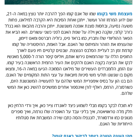
מעצמת משי בקומו
שמו של אגם קומו הפך להרבה יותר נוצץ במאה ה-21,
שם ידוע המרמז זוהר ועושר. ייתכן ואחת הסיבות היא הקרבה למילאנו, פחות
משעה נסיעה, ובחסות סצנת אופנה משגשגת. ייתכן והרבה מהבאזז הוא בגלל
ג'ורג' קלוני, שקנה כאן וילה על שפת האגם לפני כשני עשורים. הוא הביא את
הפאר ההוליוודי שלו וחבריו, כמו בראד פיט, ג'וליה רוברטס ומאט דיימון,
שהעצימו את הזוהר והמיתוס של האגם. אבל האמת, ההיסטוריה של קומו
קודמת זמן רב לעליית הסלבס הנוצצת. שבטים קלטיים חיו פעם לאורך
החופים הללו עד שהרומאים גירשו אותם, ויוליוס קיסר הורה ל-5,000 מאנשיו
לנקז את הביצה בקצה האגם ולהקים את העיר הרומית הראשונה בעיר קומו.
עם הזמן, הלומברדים העשירים של מילאנו הסמוכה הגיעו במאה ה-16, ומצאו
מקום בו שגשגו תולעי משי סיניות מיובאות על עצי התות המקומיים של האגם.
הם בנו הון על בסיס אימפריית המשי שלהם עד לתעשייה המשגשגת היום,
כשורסצ'ה, הרמס, ראלף לורן ואינספור אחרים ממשיכים להשיג כאן את המשי
שלהם.
לא תוכלו לבקר בקומו מבלי לשמוע כיצד לאונרדו צייר כאן, איך ורדי הלחין כאן
חלק מלה טראוויאטה, איך בליני עבד על האופרה שלו נורמה, ואיך סופרים
מגוונים כמו וורדסוורת', לונגפלו והסה כתבו שירה המשבחת את סגולותיו
הייחודיות של האגם.
מהי העונה הטובה ביותר לביקור באגם קומו?