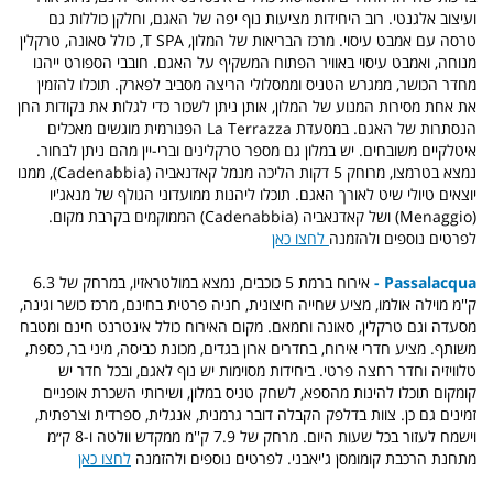
ועיצוב אלגנטי. רוב היחידות מציעות נוף יפה של האגם, וחלקן כוללות גם
טרסה עם אמבט עיסוי. מרכז הבריאות של המלון, T SPA, כולל סאונה, טרקלין
מנוחה, ואמבט עיסוי באוויר הפתוח המשקיף על האגם. חובבי הספורט ייהנו
מחדר הכושר, ממגרש הטניס וממסלולי הריצה מסביב לפארק. תוכלו להזמין
את אחת מסירות המנוע של המלון, אותן ניתן לשכור כדי לגלות את נקודות החן
הנסתרות של האגם. במסעדת La Terrazza הפנורמית מוגשים מאכלים
איטלקיים משובחים. יש במלון גם מספר טרקלינים וברי-יין מהם ניתן לבחור.
נמצא בטרמצו, מרוחק 5 דקות הליכה מנמל קאדנאביה (Cadenabbia), ממנו
יוצאים טיולי שיט לאורך האגם. תוכלו ליהנות ממועדוני הגולף של מנאג'יו
(Menaggio) ושל קאדנאביה (Cadenabbia) הממוקמים בקרבת מקום.
לפרטים נוספים ולהזמנה
לחצו כאן
Passalacqua -
אירוח ברמת 5 כוכבים, נמצא במולטראזיו, במרחק של 6.3
ק''מ מוילה אולמו, מציע שחייה חיצונית, חניה פרטית בחינם, מרכז כושר וגינה,
מסעדה וגם טרקלין, סאונה וחמאם. מקום האירוח כולל אינטרנט חינם ומטבח
משותף. מציע חדרי אירוח, בחדרים ארון בגדים, מכונת כביסה, מיני בר, כספת,
טלוויזיה וחדר רחצה פרטי. ביחידות מסוימות יש נוף לאגם, ובכל חדר יש
קומקום תוכלו להינות מהספא, לשחק טניס במלון, ושירותי השכרת אופניים
זמינים גם כן. צוות בדלפק הקבלה דובר גרמנית, אנגלית, ספרדית וצרפתית,
וישמח לעזור בכל שעות היום. מרחק של 7.9 ק''מ ממקדש וולטה ו-8 ק״מ
מתחנת הרכבת קומומסן ג'יאבני. לפרטים נוספים ולהזמנה
לחצו כאן