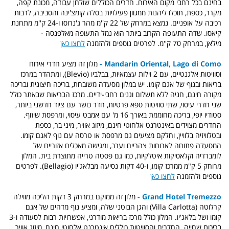
בחינם בכל רחבי מקום האירוח. חדרים הכוללים שולחן עבודה, מכונת קפה,
מקרר, כספת, תוכלו ליהנות ממגוון פעילויות בסלה קומצ'ינה והסביבה, לרבות
רכיבה על אופניים. נמצא במרחק של 22 ק''מ מהר ג'נרוסו ו-24 ק''מ מתחנת
קיאסו. שדה התעופה הקרוב ביותר הוא נמל התעופה מאלפנסה -
מילאן, במרחק 70 ק''מ. לפרטים נוספים ולהזמנה
לחצו כאן
Mandarin Oriental, Lago di Como -
מלון זה מציע חדרי אירוח
וסוויטות אלגנטיים, עם 2 וילות עצמאיות, בבלביו (Blevio), ומתהדר במרכז
בריאות ובנוף של אגם קומו. יש במלון מסעדה משובחת, בריכה חיצונית ובריכה
מקורה חינם, חניה ללא תשלום וגנים רחבי-ידיים. מרכז הבריאות שבאתר כולל
שני חדרי עיסוי, שתי סוויטות ספא פרטיות, חדר כושר עם ציוד חדשני ביותר,
סטודיו יופי, בריכה מחוממת באורך 16 מ' עם אמבט עיסוי, ומרפסת שיזוף.
החדרים מצוידים באינטרנט אלחוטי חינם, מיזוג אוויר, מיני בר, כספת
ובטלוויזיה בלוויין, וחלקם מציעים גם מרפסת או טרסה עם נוף לאגם קומו.
המסעדה פתוחה לארוחות צהריים וערב, ומגישה מאכלים אזוריים של
לומברדיה וקלאסיקות איטלקיות, כמו גם פסטה טרייה מתוצרת בית. המלון
מרוחק 5 ק"מ ממרכז קומו, ו-40 דקות נסיעה מבלאג'יו (Bellagio). לפרטים
נוספים ולהזמנה
לחצו כאן
Grand Hotel Tremezzo -
מלון זה ממוקם במרחק 3 דקות הליכה מווילה
קרלוטה (Villa Carlotta) והגן הבוטני שלה, ומציע נוף מדהים של אגם
קומו ושל בלאג'יו. המלון כולל מרכז בריאות מודרני, אפשרויות רבות לסעודה ו-3
בריכות שחייה. החדרים והסוויטות כוללים אינטרנט אלחוטי חינם, מיזוג אוויר