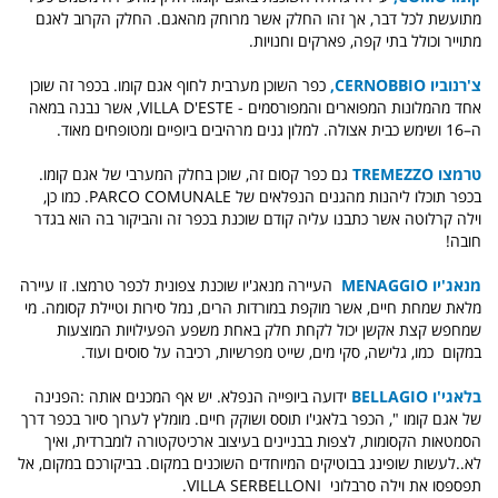
מתועשת לכל דבר, אך זהו החלק אשר מרוחק מהאגם. החלק הקרוב לאגם
מתוייר וכולל בתי קפה, פארקים וחנויות.
צ'רנוביו CERNOBBIO,
כפר השוכן מערבית לחוף אגם קומו. בכפר זה שוכן
אחד מהמלונות המפוארים והמפורסמים - VILLA D'ESTE, אשר נבנה במאה
ה–16 ושימש כבית אצולה. למלון גנים מרהיבים ביופיים ומטופחים מאוד.
טרמצו TREMEZZO
ג
ם כפר קסום זה, שוכן בחלק המערבי של אגם קומו.
בכפר תוכלו ליהנות מהגנים הנפלאים של PARCO COMUNALE. כמו כן,
וילה קרלוטה אשר כתבנו עליה קודם שוכנת בכפר זה והביקור בה הוא בגדר
חובה!
מנאג'יו MENAGGIO
ה
עיירה מנאג'יו
שוכנת צפונית לכפר טרמצו. זו עיירה
מלאת שמחת חיים, אשר מוקפת במורדות הרים, נמל סירות וטיילת קסומה. מי
שמחפש קצת אקשן יכול לקחת חלק באחת משפע הפעילויות המוצעות
במקום כמו,
גלישה, סקי מים, שייט מפרשיות, רכיבה על סוסים ועוד.
בלאגי'ו
BELLAGIO
ידועה ביופייה הנפלא. יש אף המכנים אותה :הפנינה
של אגם קומו ", הכפר בלאגי'ו
תוסס ושוקק חיים. מומלץ לערוך סיור בכפר דרך
הסמטאות הקסומות, לצפות בבניינים בעיצוב ארכיטקטורה לומברדית, ואיך
לא..לעשות שופינג בבוטיקים המיוחדים השוכנים במקום. בביקורכם במקום, אל
תפספסו את וילה סרבלוני VILLA SERBELLONI.