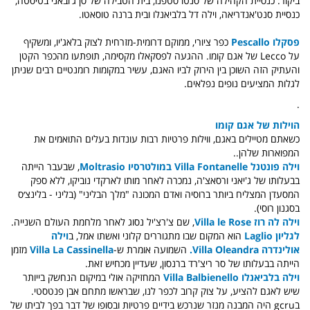
ביקור: כנסיית הקהילה של סנטו סטפנו, בית הטבילה של סן ג'ובאני בטיסטה,
כנסיית סנט'אנדריאה, וילה דל בלביאנלו ובית ברנה טוסאטו.
פסקלו Pescallo
כפר ציורי, ממוקם דרומית-מזרחית לצוק בלאג'יו, ומשקיף
על Lecco של אגם קומו. ההגעה לפסקאלו מקסימה, תופתעו מהכפר הקטן
והעתיק הזה השוכן בין הירוק לביו האגם, עשיר במקומות רומנטיים רבים שניתן
לגלות המציעים נופים נפלאים.
.
הוילות של אגם קומו
כשאתם מטיילים באגם, ווילות פרטיות רבות עונדות בעלים התואמים את
המפוארות שלהן..
וילה פונטנל Villa Fontanelle במולטרסיו Moltrasio
, שבעבר הייתה
בבעלותו של ג'יאני ורסאצ'ה, נמכרה לאחר מותו לארקדי נוביקו, ללא ספק
המסעדן המצליח ביותר ברוסיה ואדם המכונה "מלך הבליני" (בליני - בלינצ׳ס
בסגנון רוסי).
וילה לה רוז Villa le Rose
, שם צ'רצ'יל נסוג לאחר מלחמת העולם השנייה.
לגליון Laglio
הוא המקום שבו מתגוררים קלוני ואשתו אמל, ב
וילה
אולינדרה Villa Oleandra.
השמועה אומרת ש-
Villa La Cassinella
מזמן
הייתה בבעלותו של סר ריצ'רד ברנסון, שעדיין מכחיש זאת.
וילה בלביאנלו Villa Balbienello
המחזיקה אולי במיקום הנחשק בייותר
שיש לאגם להציע, על צוק קרוב לכפר לנו, שבראשו מתחם אבן פנטסטי.
בgcru היה המבנה מנזר שנרכש בידיים פרטיות ובסופו של דבר בפך לביתו של