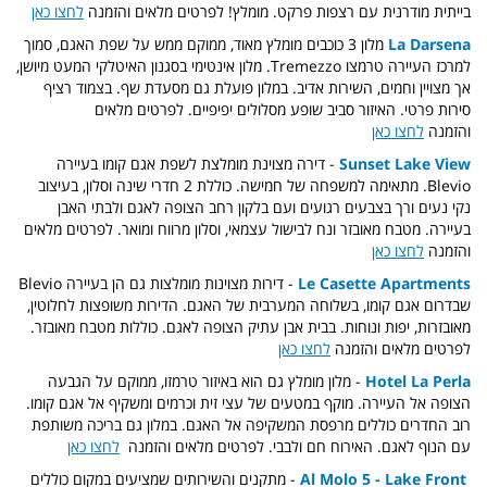
בייתית מודרנית עם רצפות פרקט. מומלץ! לפרטים מלאים והזמנה
לחצו כאן
La Darsena
מלון 3 כוכבים מומלץ מאוד, ממוקם ממש על שפת האגם, סמוך
למרכז העיירה טרמצו Tremezzo. מלון אינטימי בסגנון האיטלקי המעט מיושן,
אך מצויין וחמים, השירות אדיב. במלון פועלת גם מסעדת שף. בצמוד רציף
סירות פרטי. האיזור סביב שופע מסלולים יפיפיים. לפרטים מלאים
והזמנה
לחצו כאן
Sunset Lake View
- דירה מצוינת מומלצת לשפת אגם קומו בעיירה
Blevio. מתאימה למשפחה של חמישה. כוללת 2 חדרי שינה וסלון, בעיצוב
נקי נעים ורך בצבעים רגועים ועם בלקון רחב הצופה לאגם ולבתי האבן
בעיירה. מטבח מאובזר ונח לבישול עצמאי, וסלון מרווח ומואר. לפרטים מלאים
והזמנה
לחצו כאן
Le Casette Apartments
- דירות מצוינות מומלצות גם הן בעיירה Blevio
שבדרום אגם קומו, בשלוחה המערבית של האגם. הדירות משופצות לחלוטין,
מאובזרות, יפות ונוחות. בבית אבן עתיק הצופה לאגם. כוללות מטבח מאובזר.
לפרטים מלאים והזמנה
לחצו כאן
Hotel La Perla
- מלון מומלץ גם הוא באיזור טרמזו, ממוקם על הגבעה
הצופה אל העיירה. מוקף במטעים של עצי זית וכרמים ומשקיף אל אגם קומו.
רוב החדרים כוללים מרפסת המשקיפה אל האגם. במלון גם בריכה משותפת
עם הנוף לאגם. האירוח חם ולבבי. לפרטים מלאים והזמנה
לחצו כאן
Al Molo 5 - Lake Front
- מתקנים והשירותים שמציעים במקום כוללים