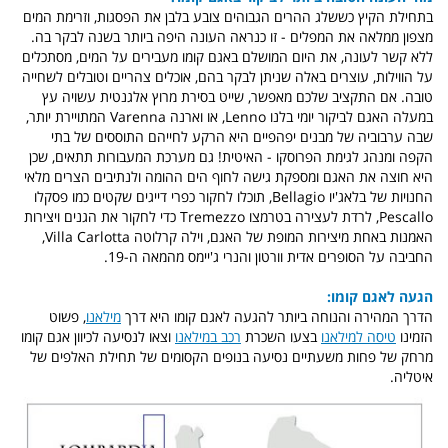
בתחילת הקיץ כששלג ההרים הגבוהים צובע בלבן את הפסגות, וזרימת המים
מצפון ממלאה את המפלים - זו כנראה העונה היפה ביותר בשנה לבקר בה.
ללא קשר לעונה, את היום המושלם באגם קומו מעבירים על המים, מסתכלים
על הווילות, עוצרים באלה שניתן לבקר בהם, אוכלים צהריים וטובלים לשחייה
טובה. אם התקציב שלכם מאפשר, שייט בסירת מרוץ אלגנטית עשויה
עץ
במעלה האגם לביקור יומי בלנו Lenno, או וארנה Varenna המתויירת יותר,
שבה ערבוביה של מבנים יפהפיים היא הרקע לחייהם התוססים של בתי
הקפה ומנהג לגימת הפרוסקו - האיטית! גם מערכת המעבורות תתאים, שכן
היא חוצה את האגם ומספקת גישה לחוף הים ההומה ולנתיבים הצרים מלאי
החנויות של בלאג'יו Bellagio, תוכלו לחקור כפרי דייגים שקטים כמו פסקלו
Pescallo, לרדת לעצירה בטרמצו Tremezzo כדי לחקור את הגנים ויצירות
האמנות באחת מיצירות המופת של האגם, וילה קרלוטה Villa Carlotta,
החביבה על הסופרים אדית וורטון והנרי ג'יימס מהמאה ה-19.
הגעה לאגם קומו:
הדרך המהירה והנוחה ביותר להגעה לאגם קומו היא דרך
מילאנו
, פשוט
הזמינו
טיסה למילאנו
בצעו השכרת
רכב במילאנו
וצאו לנסיעה לכיוון אגם קומו
מרחק של פחות משעתיים נסיעה בנופים הקסומים של תחילת האלפים של
איטליה.