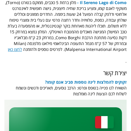
Il Sereno Lago di Como -
מלון ברמת 5 כוכבים, ממוקם בטורנו (Torno),
משקיף לאגם קומו, ומציע בריכת שחיה חיצונית, גישה חופשית לאינטרנט
אלחוטי ודלפק קבלה הפועל 24 שעות ביממה. החדרים ממוזגים וכוללים
שולחן עבודה, כספת, טלוויזיה וחדר רחצה פרטי עם נעלי בית ומוצרי טיפוח
ללא תשלום. תוכלו ליהנות מארוחת בוקר קונטיננטלית, או מהמסעדה בעלת
כוכב המישלן המגישה מאכלים מהמטבח האיטלקי. המלון נמצא במרחק 15
דקות נסיעה מתחנת הרכבת Como Borghi, במרחק 23 ק"מ מבלאג'יו
ובמרחק של 57 ק"מ מנמל התעופה הבינלאומי מילאנו מלפנסה (Milan
Malpensa International Airport). לפרטים נוספים ולהזמנה
לחצו כאן
.
יצירת קשר
זקוקים להמלצות לינה נוספות סביב אגם קומו?
השאירו לנו פנייה בטופס ופרטו: הרכב נוסעים, תאריכים ודגשים ונשמח
לשלוח לכם הצעות לינה מומלצות