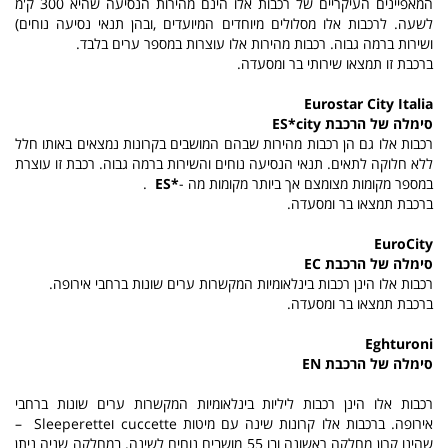
המאפיינים העיקריים של רכבות אלו
הינם מהירות הנסיעה שהיא 300 ק'מ
לשעה
.
לרכבות אלו מסלולים מיוחדים המיועדים ,ובהן תנאי נסיעה נוחים)
ושירות ברמה גבוה. רכבות מהירות
אלו עוצרות במספר ערים בלבד.
ברכבת זו תמצאו שירותי בר ומסעדה.
Eurostar City Italia
סימלה של הרכבת
ES*city
רכבות אלו גם הן רכבות מהירות שבהם המושבים בקרונות נמצאים באותו חלל
ללא חלוקה לתאים
.
תנאי הנסיעה נוחים והשירות
ברמה גבוה. רכבת זו עוצרת
במספר מקומות מצומצם אך ביותר מקומות מה -
ES*
.
ברכבת תמצאו בר ומסעדה.
EuroCity
סימלה של הרכבת
EC
רכבות אלו הינן רכבות בינלאומיות המקשרות ערים שונות ברחבי אירופה.
ברכבת תמצאו בר ומסעדה.
Eghturoni
סימלה של הרכבת
EN
רכבות אלו הינן רכבות ליליות בינלאומיות המקשרות ערים שונות ברחבי
אירופה. ברכבות אלו קרונות שינה עם מיטות
cuccette
ו
Sleeperette
–
שהינו קרון מחלקה ראשונה ובו 55 מושבים נוחים לשינה. במחלקה שניה ניתן