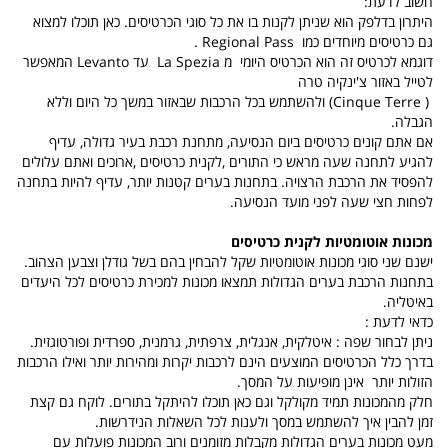
חשוב לדעת:
היתרון בדלפק הוא שניתן לקנות בו את כל סוגי הכרטיסים. כאן תוכלו למצוא
גם כרטיסים מיוחדים כמו
Regional Pass
.
דוגמא לכרטיס זה הוא הכרטיס היומי
מ
La Spezia
עד
Levanto
המאפשר
לטייל באזור צ'ינקיה טרה
(
(Cinque Terre
ולהשתמש בכל הרכבות שבאזור במשך כל היום וללא
הגבלה.
אם אתם קונים כרטיסים ביום הנסיעה, מתחנת רכבת בעיר גדולה, עדיף
להגיע לתחנה שעה מראש כי התורים ,לקנית כרטיסים ,ארוכים ואתם עלולים
להפסיד את הרכבת הרצויה. בתחנות בערים קטנות יותר, עדיף להיות בתחנה
לפחות חצי שעה לפני מועד הנסיעה.
מכונות אוטומטיות לקנית כרטיסים
ישנם שני סוגי מכונות אוטומטיות שקל להבחין בהם בשל גודלן וצבען הצהוב.
בתחנות הרכבת בערים הגדולות תמצאו מכונות למכירת כרטיסים לכל היעדים
באיטליה.
כדאי לדעת :
ניתן לבחור שפה : איטלקית, אנגלית, צרפתית, גרמנית, ספרדית ופורטוגזית.
בדרך כלל הכרטיסים המוצעים הינם לרכבות יקרות ומהירות יותר ואילו הרכבות
הזולות יותר
אינן מופיעות על המסך.
חלק מהמכונות תמיד מקולקל וגם כאן תוכלו להיתקל בתורים. לוקח גם קצת
זמן להבין איך להשתמש במסך ולענות לכל השאלות הנידרשות.
מעט מכונות בערים הגדולות מקבלות מזומנים ורוב המכונות פועלות עם