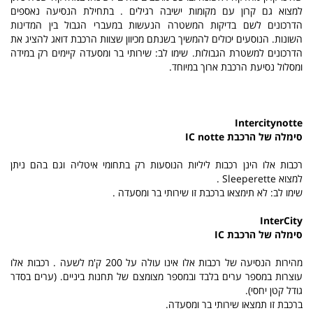
למצוא גם קרון עם מקומות ישיבה רגילים . בתחילת הנסיעה נאספים
הדרכונים לשם בדיקות המשטרה הנעשות במעברי הגבול בין המדינות
השונות. הנוסעים יכולים להמשיך בשנתם מכיוון שצוות הרכבת דואג להציג את
הדרכונים למשטרת הגבולות. שימו לב: שירותי בר ומסעדה קיימים רק במידה
ומסלול נסיעת הרכבת ארוך במיוחד.
Intercitynotte
סימלה של הרכבת
IC notte
רכבות אלו הינן רכבות ליליות הנוסעות רק בתחומי איטליה וגם בהם ניתן
למצוא
Sleeperette
.
שימו לב: לא תימצאו ברכבת זו שירותי בר ומסעדה .
InterCity
סימלה של הרכבת
IC
מהירות הנסיעה של רכבות אלו אינו עולה על 200 ק'מ לשעה
.
רכבות
אלו
עוצרות במספר ערים בלבד ובמספר מצומצם של
תחנות ביניים. (ערים בסדר
גודל קטן יחסי).
ברכבת זו תמצאו שירותי בר ומסעדה.