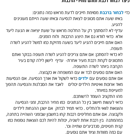
כיצד לבחור רכבת ומהם מחירי הרכבות
כדי
לבחור ברכבת
מסוימת חייבים לדעת מראש כמה נתונים:
באיזו שעה אתם מכוונים לצאת לנסיעה ובאיזו שעה הייתם
מעונינים
להגיע
.
עדיף לא להסתמך רק על החלטה מראש על שעת יציאה או הגעה ליעד
אלא
כדאי
לוודא גם את היצע הרכבות
ולוח הזמנים
.
האם אתם חייבים להגיע ליעד בשעה
מדויקת כמו למשל להגיע לשדה
תעופה
.
לא כדאי להסתכן: אם אתם צריכים להגיע לשדה תעופה בבוקר ואתם
מתכוונים לקחת רכבת מעיר אחרת-
עדיף
לישון לילה קודם בעיר
הקרובה ביותר לשדה התעופה.
האם אתם נוסעים לבד או עם
המשפחה
או
כקבוצה
.
אם אתם נוסעים עם
ילדים
כדאי לשקול את אורך הנסיעה. אם הנסיעות
מאד ארוכות ואיטיות הילדים יכולים
לאבד את הסבלנות והנסיעה תהפוך
למעייפת במיוחד.
מהו
התקציב
העומד
לרשותכם
.
כדאי לעשות חישוב בין כל הנתונים
כמו מחיר הרכבת, זמני הנסיעה
והוצאות לוואי ולהחליט . כדאי תמיד לבדוק
אם ישנן ההנחות לילדים
ולקבוצה. אם אתם מחליפים רכבות קחו בחשבון שבזמני השהייה בתחנה,
במהמתנה
בין רכבת אחת לשניה, יכולות להיות לכם הוצאות נוספות כמו
קנית חטיפים, סנדביצ'ים שתייה וכו'.
עם כמה מזוודות וציוד אתם נוסעים.