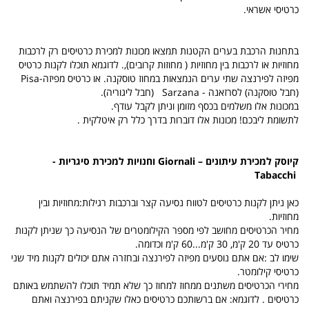
כרטיסי אשראי.
בתחנות הרכבת בערים הקטנות תמצאו מכונות למכירת כרטיסים רק לרכבות
מחוזיות או לרכבות בין מחוזיות ( מחוזות קרובים),. לדוגמא תוכלו לקנות כרטיס
מפיזה לפירנצה שתי ערים הנמצאות במחוז טוסקנה. או כרטיס מפיזה-
Pisa
(חבל טוסקנה) לסרזאנה
Sarzana -
(חבל ליגוריה).
במכונות אלו משלמים בכסף מזומן וניתן לקבל עודף.
לתשומת ליבכם! מכונות אלו דוברות בדרך כלל רק איטלקית .
קיוסק למכירת עיתונים –
Giornali
וחנויות למכירת סיגריות -
Tabacchi
כאן ניתן לקנות כרטיסים לטווח נסיעה קצר וברכבות רגילות:מחוזיות ובין
מחוזיות.
מחיר הכרטיסים מחושב לפי מספר הקילומטרים של הנסיעה כך שניתן לקנות
כרטיס עד 20 ק'מ, 30 ק'מ...60 ק'מ וכדומה.
שימו לב :אם אתם נוסעים מפיזה לפירנצה ובחזרה אתם יכולים לקנות מיד שני
כרטיסי קילומטר.
מחירי הכרטיסים משתנים ממחוז למחוז כך שלא תמיד תוכלו להשתמש באותם
כרטיסים . לדוגמא: אם ברשותכם כרטיסים כאלו שקניתם בפירנצה ואתם