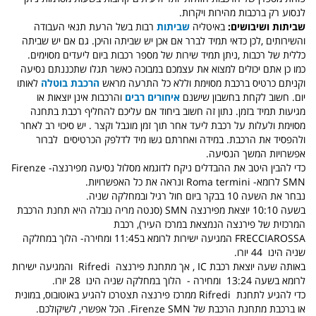
לנסוע רק ברכבות מהירות ויקרות
.
שביתות ושיבושים:
באיטליה
שביתות
רבות בשל הרעת תנאי העבודה
והשירותים ,לכן כדאי תמיד לברר אם אכן יש שביתה והיכן. גם אם יש שביתה
כללית של רכבות ,ניתן תמיד שירות של מספר רכבות ביום ליעדים מסוימים.
כמו כן אתם יכולים למצוא את עצמכם במבוכה כאשר תגלו שתכננתם נסיעה
וקניתם כרטיס ברכבת מסוימת וללא כל התרעה מראש
הרכבת בוטלה
לאותו
יום. חשוב לקחת בחשבון שישנם
איחורים רבים
והרכבות אינן יוצאות או
מגיעות תמיד בזמן. נתון זה חשוב ביחוד אם עליכם להחליף רכבת בתחנה
מסוימת ולעלות על רכבת ליעד אחר תוך זמן מוגבל וקצר . יש סיכוי רב לאחר
ולהפסיד את הרכבת. במידה ואחרתם גשו מיד לדלפק הכרטיסים
לברור
אפשרויות המשך הנסיעה.
כדי להבין היטב את ההבדלים ניקח לדוגמא מסלול נסיעה מפירנצה
-
Firenze
SMN
לרומא-
Roma termini
ונראה את כל האפשרויות
.
נבחר את השעה 10 בבקר ביום חול רגיל ובמחלקה שניה.
בשעה 10:10 יוצאת מפירנצה
SMN
(סנטה מריה נובלה היא תחנת הרכבת
המרכזית של פירנצה הנמצאת במרכז העיר),
רכבת
FRECCIAROSSA
המגיעה ישירות לרומא
ב11:45
ומחירה- הלוך במחלקה
שניה הינו
44 יורו.
באותה שעה יוצאת רכבת
IC
, אך מתחנת פירנצה
Rifredi
והמגיעה ישירות
לרומא בשעה 13:24
ומחירה -
הלוך במחלקה שניה הינו
28 יורו
.
כדי להגיע לתחנת
Rifredi
ממרכז פירנצה תצטרכו להגיע באוטובוס, במונית
או ברכבת מתחנת הרכבת של
Firenze SMN
. הכל אפשרי, לשיקולכם.