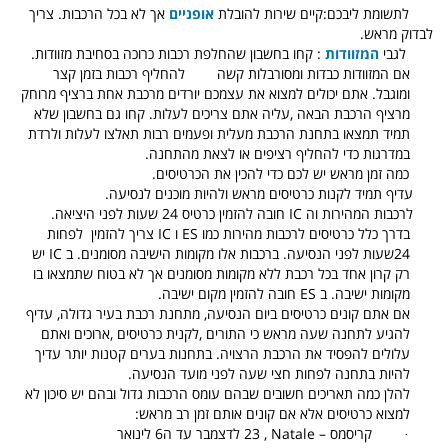
לתשומת ליבכם:קיים שירות להובלת
אופניים
אך לא בכל הרכבות. צריך
לבדוק מראש.
לגבי
המזוודות
: קחו בחשבון שהחלפת רכבות
כרוכה בסחיבת מזוודות.
אם המזוודות כבדות ומסורבלות קשה
להחליף רכבות בזמן קצר
ומוגבל. אתם יכולים למצוא את עצמכם יורדים מרכבת אחת ברציף מרוחק
מרציף הרכבת הבאה ,עליה אתם צריכים לעלות. קחו גם בחשבון שלא
תמיד תמצאו בתחנת הרכבת מעלית ופעמים רבות תאלצו לעלות ולרדת
במדרגות כדי להחליף רציפים או לצאת מהתחנה.
כמה זמן מראש יש לכם כדי להכין את הכרטיסים.
עדיף תמיד לקנות כרטיסים מראש ולהיות מוכנים לנסיעה.
לרכבות המהירות וה
IC
חובה להזמין כרטיס 24 שעות לפני היציאה.
בדרך כלל כרטיסים לרכבות מהירות כמו
ES
ו
IC
צריך להזמין
לפחות
24שעות לפני הנסיעה. ברכבות אלו מקומות הישיבה מסומנים.
ב
IC
יש
רק קרון אחד בכל רכבת ללא מקומות מסומנים אך לא בטוח שתמצאו בו
מקומות ישיבה.
ב
ES
חובה להזמין מקום ישיבה.
אם אתם קונים כרטיסים ביום הנסיעה, מתחנת רכבת בעיר גדולה, עדיף
להגיע לתחנה שעה מראש כי התורים ,לקנית כרטיסים ,ארוכים ואתם
עלולים להפסיד את הרכבת הרצויה. בתחנות בערים קטנות יותר עדיך
להיות בתחנה לפחות חצי שעה לפני מועד הנסיעה.
להלן כמה תאריכים חשובים שבהם עומס הרכבות גדול ובהם יש סיכון לא
למצוא כרטיסים אלא אם קונים אותם זמן רב מראש:
·
קריסמס –
Natale
, 23 לדצמבר עד ה6 לינואר