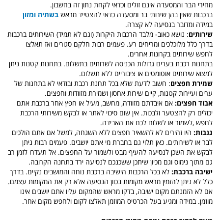
מחירי הבר והמסעדה אינם זולים וכדאי לקחת נתון זה בחשבון.
ברכבות שאין בהן שירותי בר ומסעדה כדאי להצטייד מראש
בשתיה ומזון
במידה ומדובר בנסיעה לא קצרה.
שירותים
:
נושא כאוב- מלבד הרכבות היקרות (וגם לא תמיד) השירותים ברכבות
בדרך כלל מלוכלכים ומריחים רע. פעמים רבות חלקם סגורים ואז תאלצו
לחפש שירותים בקרונות אחרים
.
בתחנות רכבת בערים גדולות הכניסה לשרותים בתשלום. בתחנות
קטנות ניתן
למצוא שירותים אוטומטים או ציבוריים ללא תשלום.
שמירת חפצים
:
חשוב לדעת שלא בכל תחנת רכבת ובודאי
לא בתחנות של
ערים ועיירות קטנות, קיים שירות אחסון ושמירת מזוודות וחפצים
.
אבוד חפצים:
אם איבדתם מזוודה, מחשב, מעיל או חפץ אחר ברכבת אתם
יכולים רק להצטער ולבכות. אין שום סיכוי לאתר או לבקש משירותי הרכבת
לחפש ,לשמור או לשלוח לכם את האבידה
.
גנבות:
היו זהירים לא להשאיר חפצים ללא השגחה, למשל אם אתם הולכים
לבר או
לשירותים.
כאן תלוי גם בחברת מי אתם יושבים. פעמים רבות ניתן
לבקש את השכן לנסיעה להעיף מבט ולשמור על החפצים. אל תעדרו לזמן רב
גם מתוך נימוס וגם מכיון שיתכן ששכנכם לנסיעה ירד בתחנה הקרובה.
ישיבה ברכבת:
לא בכל הרכבות הישיבה ברכבת נוחה והמושבים נקיים. בדרך
כלל לא ניתן להזמין מראש מקומות בכוון הנסיעה אלא רק את המקומות
עצמם.
אם לא הזמנתם מקום ישיבה, בדקו מראש שהמקום עליו אתם יושבים אינו
מוזמן. במידה ומגיע בעל הכרטיס המוזמן תאלצו לקום ולחפש מקום אחר.