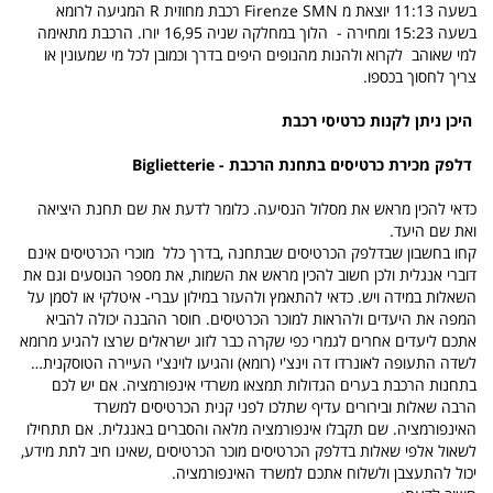
בשעה 11:13
יוצאת מ
Firenze SMN
רכבת מחוזית
R
המגיעה לרומא
בשעה 15:23 ומחירה -
הלוך במחלקה שניה 16,95 יורו.
הרכבת מתאימה
למי
שאוהב
לקרוא ולהנות מהנופים היפים בדרך וכמובן לכל מי שמעונין או
צריך לחסוך בכספו.
היכן ניתן לקנות כרטיסי רכבת
דלפק מכירת כרטיסים בתחנת הרכבת
-
Biglietterie
כדאי להכין מראש את מסלול הנסיעה. כלומר לדעת את שם תחנת היציאה
ואת שם היעד.
קחו בחשבון שבדלפק הכרטיסים שבתחנה ,בדרך כלל
מוכרי הכרטיסים אינם
דוברי אנגלית ולכן חשוב להכין מראש את השמות, את מספר הנוסעים וגם את
השאלות במידה ויש. כדאי להתאמץ ולהעזר במילון עברי- איטלקי או לסמן על
המפה את היעדים ולהראות למוכר הכרטיסים. חוסר ההבנה יכולה להביא
אתכם ליעדים אחרים לגמרי כפי שקרה כבר לזוג ישראלים שרצו להגיע מרומא
לשדה התעופה לאונרדו דה וינצ'י (רומא) והגיעו לוינצ'י העיירה הטוסקנית…
בתחנות הרכבת בערים הגדולות תמצאו משרדי אינפורמציה. אם יש לכם
הרבה שאלות ובירורים עדיף שתלכו לפני קנית הכרטיסים למשרד
האינפורמציה. שם תקבלו אינפורמציה מלאה והסברים באנגלית. אם תתחילו
לשאול אלפי שאלות בדלפק הכרטיסים מוכר הכרטיסים ,שאינו חיב לתת מידע,
יכול להתעצבן ולשלוח אתכם למשרד האינפורמציה.