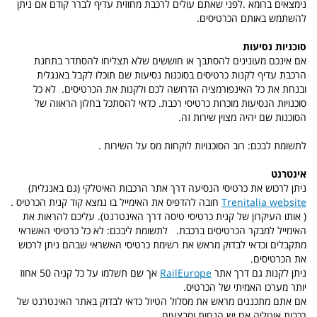
נימצאים ברומא .לפני שאתם עולים לרכבת מחוזית עדיף לברר קודם אם ניתן
להשתמש באותם הכרטיסים.
סוכניות נסיעות
אם אינכם מעונינים להסתבך או חוששים שלא תצליחו להסתדר בתחנת
הרכבת עדיף לקנות כרטיסים בסוכנות נסיעות שם תוכלו לקבל באנגלית
ובנחת
את כל האינפורמציה הדרושה לכם ולקנות את הכרטיסים.
לא כל
סוכנויות הנסיעות מוכרות כרטיסי רכבת. כדאי להסתכל בחלון הראווה של
הסוכנות שם
יהיה מצוין שירות זה.
לתשומת לבכם: רוב הסוכנויות לוקחות מס על השירות .
אינטרנט
ניתן
לרכוש את כרטיסי הנסיעה דרך אתר הרכבות האיטלקי (גם באנגלית)
Trenitalia website
חובה להדפיס את האימייל בו נמצא קוד קנית הכרטיס .
( אותו העיקרון של קנית כרטיסי טיסה דרך האינטרנט). עליכם להראות את
האימייל למבקר הכרטיסים ברכבת.
לתשומת ליבכם: לא כל כרטיסי האשראי
מתקבלים וכדאי לבדוק מראש את רשימת כרטיסי האשראי שבהם ניתן לרכוש
את הכרטיסים.
ניתן לקנות גם דרך
אתר
RailEurope
אך שם תשלמו על כל קניה 50 אחוז
יותר מערכו האמיתי של הכרטיס.
אם אתם מתכננים
מראש את מסלול הטיול
כדאי לבדוק באתר האינטרנט של
רכבות איטליה אם יש הנחות ומבצעים
.