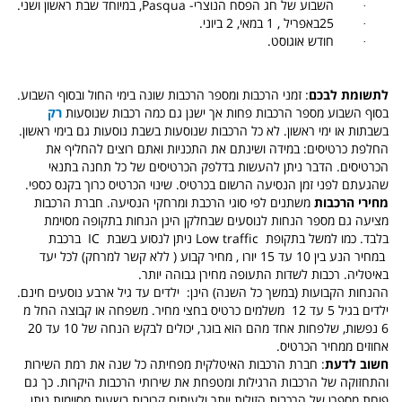
·
השבוע של חג הפסח הנוצרי-
Pasqua
, במיוחד שבת ראשון ושני.
·
25באפריל , 1 במאי, 2 ביוני.
·
חודש אוגוסט.
לתשומת לבכם
: זמני הרכבות ומספר הרכבות שונה בימי החול ובסוף השבוע.
בסוף השבוע מספר הרכבות פחות אך ישנן גם כמה רכבות שנוסעות
רק
בשבתות או ימי ראשון. לא כל הרכבות שנוסעות בשבת נוסעות גם בימי ראשון.
החלפת כרטיסים: במידה ושינתם את התכניות ואתם רוצים להחליף את
הכרטיסים. הדבר ניתן להעשות בדלפק הכרטיסים של כל תחנה בתנאי
שהגעתם לפני זמן הנסיעה הרשום בכרטיס. שינוי הכרטיס כרוך בקנס כספי.
מחירי הרכבות
משתנים לפי סוגי הרכבת ומרחקי הנסיעה. חברת הרכבות
מציעה גם מספר הנחות לנוסעים שבחלקן הינן הנחות
בתקופה מסוימת
בלבד. כמו למשל בתקופת
Low traffic
ניתן
לנסוע בשבת
IC
ברכבת
במחיר הנע בין 10 עד 15 יורו , מחיר קבוע ( ללא קשר למרחק) לכל יעד
באיטליה. רכבות לשדות התעופה מחירן גבוהה יותר.
ההנחות הקבועות (במשך כל השנה) הינן:
ילדים עד גיל ארבע נוסעים חינם.
ילדים בגיל 5 עד 12
משלמים כרטיס בחצי מחיר. משפחה או קבוצה החל מ
6 נפשות, שלפחות אחד מהם הוא בוגר, יכולים לבקש הנחה של 10 עד 20
אחוזים ממחיר הכרטיס.
חשוב לדעת
: חברת הרכבות האיטלקית מפחיתה כל שנה את רמת השירות
והתחזוקה של הרכבות הרגילות ומטפחת את שירותי הרכבות היקרות. כך גם
פוחת מספרן של הרכבות הזולות יותר ולעיתים קרובות בשעות מסוימות ניתן