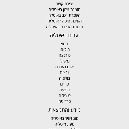
יצירת קשר
הזמנת מלון באיטליה
השכרת רכב באיטלה
הזמנת טיסה לאיטליה
הזמנת הפלגה באיטליה
יעדים באיטליה
רומא
מילאנו
פירנצה
נאפולי
אגם גארדה
וונציה
בולוניה
טורינו
ברשיה
סיציליה
סרדיניה
מידע והתמצאות
מזג אוויר באיטליה
מפת איטליה