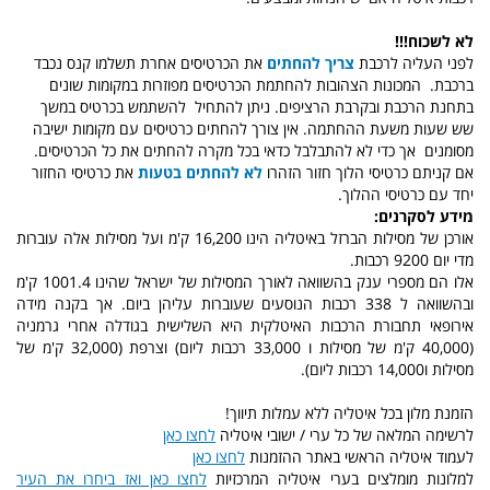
לא ל
שכוח!!!
לפני העליה לרכבת
צריך להחתים
את הכרטיסים אחרת תשלמו קנס נכבד
ברכבת.
המכונות הצהובות להחתמת הכרטיסים מפוזרות במקומות שונים
בתחנת הרכבת ובקרבת הרציפים. ניתן להתחיל
להשתמש בכרטיס במשך
שש שעות משעת ההחתמה. אין צורך להחתים כרטיסים עם מקומות ישיבה
מסומנים
אך כדי לא להתבלבל כדאי בכל מקרה להחתים את כל הכרטיסים.
אם קניתם כרטיסי הלוך חזור הזהרו
לא להחתים בטעות
את כרטיסי החזור
יחד עם כרטיסי ההלוך.
מידע לסקרנים:
אורכן של מסילות הברזל באיטליה הינו 16,200 ק'מ ועל מסילות אלה עוברות
מדי יום 9200 רכבות.
אלו הם מספרי ענק בהשוואה לאורך המסילות של ישראל שהינו 1001.4 ק'מ
ובהשוואה ל 338 רכבות הנוסעים שעוברות עליהן ביום. אך בקנה מידה
אירופאי תחבורת הרכבות האיטלקית היא השלישית בגודלה אחרי גרמניה
(40,000 ק'מ של מסילות ו 33,000 רכבות ליום) וצרפת (32,000 ק'מ של
מסילות ו14,000 רכבות ליום).
הזמנת מלון בכל איטליה ללא עמלות תיווך!
לרשימה המלאה של כל ערי / ישובי איטליה
לחצו כאן
לעמוד איטליה הראשי באתר ההזמנות
לחצו כאן
למלונות מומלצים בערי איטליה המרכזיות
לחצו כאן ואז ביחרו את העיר