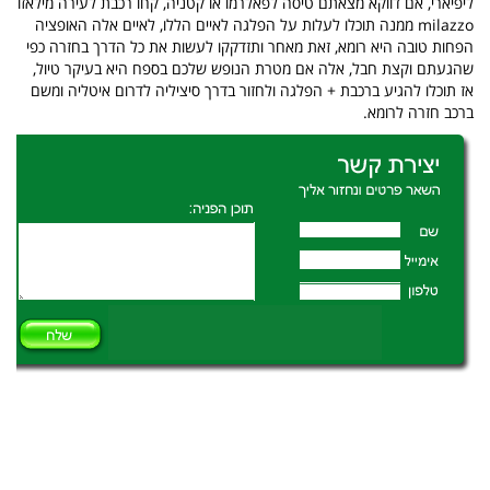
ליפיארי, אם דווקא מצאתם טיסה לפאלרמו או קטניה, קחו רכבת לעירה מילאזו
milazzo ממנה תוכלו לעלות על הפלגה לאיים הללו, לאיים אלה האופציה
הפחות טובה היא רומא, זאת מאחר ותזדקקו לעשות את כל הדרך בחזרה כפי
שהגעתם וקצת חבל, אלה אם מטרת הנופש שלכם בספח היא בעיקר טיול,
אז תוכלו להגיע ברכבת + הפלגה ולחזור בדרך סיציליה לדרום איטליה ומשם
ברכב חזרה לרומא.