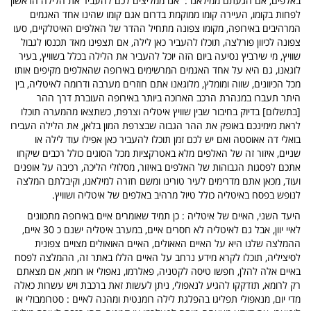
באלפים, אם הגעתם ממילאנו : אנו ממליצים לכם להעביר את הלילה הראשון
לפחות בקומו, העיירה קומו ממוקמת בדרום אגם קומו שהינו אחד האגמים
המרהיבים באירופה, מקומו צפונה מתחיל ההדר של האלפים האיטלקיים, סעו
צפונה לכיוון פורלצה, תוכלו להעביר כאן לילה, אם תצפינו מאד תכנסו לגבול
שוויץ, מי שירביץ נסיעה ביום הזה יוכל להעביר את הלילה בכלל בשוויץ, בעיר
לוגאנו, גם היא על אחד האגמים המרשימים באירופה שהאלפים מקיפים אותו
מכל הכיוונים, שווה ומומלץ, מלוגאנו אתם חוזרים מערבה ודרומה לאיטליה, בין
היתר תעברו במנהרת הרכב הארוכה ביותר באירופה העוברת דרך ההר
[בתשלום] בדיוק בחיבור שבין שוויץ איטליה וצרפת, כשתצאו מהמערה תוכלו
לראת מימינכם באופק את ההר הגבוה שבצרפת המון בלאן, את הלילה העבירו
בואלי דה אאוסטה ואם יש לכם זמן תוכלו להעביר כאן אפילו עוד לילה או
שניים, איזור זה של האלפים מלא באטרקציות מכל הסוגים כולל רכבים שיקחו
אתכם לפסגות הגבוהות של האלפים באיזור, מסלולי הליכה, רכיבה על אופנים
ועוד, מכאן אתם מדרימים לעיר טורינו ומשם חזרה למילאנו, וקיבלתם המלצה
לנופש בפסח באיטליה כולל טיול מרהיב באלפים של איטליה ושוויץ.
היעד השני, האיים של איטליה : כן תמיד שאומרים איים באירופה מתכוונים
לאיי יוון, אבל גם לאיטליה לא חסרים איים, במערב איטליה ישנם כ 30 איים,
ההמלצה שלנו היא על האיים האאולים, האיים האואולים מצויים צפונית
לסיציליה, תוכלו לקרא מידע נרחב על האיים הללו באתר זה, ההמלצה לפסח
באיים אלה להלן, חפשו טיסה לקטניה, פאלרמו, נאפולי או רומא, אם מצאתם
רק לרומא, תזדקקו להגיע לנאפולי, ניתן לעשות זאת ברכבת ויש עשרות כאלה
מדי יום, מנאפולי תפליגו בהפלגת לילה רומנטית ומהנה לאיים : סטרומבולי או