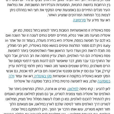
בין הרחובות גדושות החנויות, המסעדות והגלידריות המשובחות. את נפלאות
העיר מגלים התיירים גם באמצעות שייט המקיף את חצי האי במהלכו ניתן
לצפות בכל המחזות המרהיבים שמציע האיזור.
ראו עוד מידע על
סירימיונה
פסח באיטליה זו מהאפשרויות הטובות ביותר לנופש בחול בפסח, כמו יוון,
איטליה מציעה מזג אוויר נפלא, מחירים יחסים נוחים לעונה זו של השנה ואם
בא לכם על חופשה בפסח, איטליה היא בחירה מעולה, בעמוד זה של אתר in
italy ניתן לכם מספר המלצות וטיפים בנושא פסח באיטליה, לאן הכי מומלץ,
מה תוכלו לראות היכן ועוד!
היעד הראשון ואולי האולטימטיבי ביותר לחופשת
פסח באיטליה הם הרי האלפים, השלג עדיין מחסה את רוב ההרים, אבל הקור
של החורף כבר עבר מזמן, דבר שיאפשר לכם להנות מנוף דרמטי וקסום של
הרים משולגים, נחלים שוצפים וכאשר מזג האוויר בחוץ חלומי [בלילות עדיין
קריר], אבל עם כוס יין אדום וספגטי ארביאטה חם ובריא, למי אכפת, גם אנשי
הסקי ימצאו באיטליה בתקופה זו אפשרויות
סקי באיטליה
ראו את עמוד
וילה
בטוסקנה
שלנו, צאו לחופשה פרטית בוילה בחבל טוסקנה של איטליה!
לאן להגיע : קחו טיסה
למילאנו
, טורינו או וורונה, החלק המרשים ביותר של
האלפים של איטליה מצוי צפונית לטורינו, אך גם מצפון למילאנו מכיוון האגמים
ניתן להתחיל להכנס לאלפים, כמו כן תוכלו לעשות מסלול טיול מצויין, ממילאנו
לטורינו דרך האלפים וחזור לטיסה שלכם לארץ במילאנו, אם מצאתם הלוך
חזור דווקא מטורינו, עשו אותו הדבר אך הפוך.
היכן להתמקם בטיול שכזה