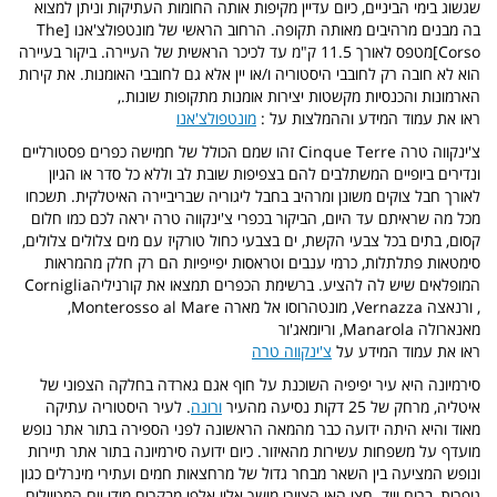
שגשוג בימי הביניים, כיום עדיין מקיפות אותה החומות העתיקות וניתן למצוא
בה מבנים מרהיבים מאותה תקופה. הרחוב הראשי של מונטפולצ'אנו [The
Corso]מטפס לאורך 11.5 ק"מ עד לכיכר הראשית של העיירה. ביקור בעיירה
הוא לא חובה רק לחובבי היסטוריה ו/או יין אלא גם לחובבי האומנות. את קירות
הארמונות והכנסיות מקשטות יצירות אומנות מתקופות שונות.,
ראו את עמוד המידע וההמלצות על :
מונטפולצ'אנו
צ'ינקווה טרה
Cinque Terre
זהו שמם הכולל של חמישה כפרים פסטורליים
ונדירים ביופיים המשתלבים להם בצפיפות שובת לב וללא כל סדר או הגיון
לאורך חבל צוקים משונן ומרהיב בחבל ליגוריה שבריביירה האיטלקית. תשכחו
מכל מה שראיתם עד היום, הביקור בכפרי צ'ינקווה טרה יראה לכם כמו חלום
קסום, בתים בכל צבעי הקשת, ים בצבעי כחול טורקיז עם מים צלולים צלולים,
סימטאות פתלתלות, כרמי ענבים וטראסות יפייפיות הם רק חלק מהמראות
המופלאים שיש לה להציע. ברשימת הכפרים תמצאו את קורניליה
Corniglia
, ורנאצה
Vernazza
, מונטהרוסו אל מארה
Monterosso al Mare
,
מאנארולה
Manarola
, וריומאג'ור
ראו
את עמוד המידע על
צ'ינקווה טרה
סירמיונה היא עיר יפיפיה השוכנת על חוף אגם גארדה בחלקה הצפוני של
איטליה, מרחק של 25 דקות נסיעה מהעיר
ורונה
. לעיר היסטוריה עתיקה
מאוד והיא היתה ידועה כבר מהמאה הראשונה לפני הספירה בתור אתר נופש
מועדף על משפחות עשירות מהאיזור.
כיום ידועה סירמיונה בתור אתר תיירות
ונופש המציעה בין השאר מבחר גדול של מרחצאות חמים ועתירי מינרלים כגון
גופרית, ברום ויוד. חצי האי הציורי מושך אליו אלפי מבקרים מידי יום המטיילים