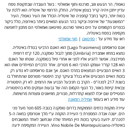
נאפולי,
הר הגעש וזוב, סורנטו וחוף אמאלפי : בשל העובדה שבתקופת פסח
עדיין ייתכן ויהיה קריר בצפון איטליה, החלק הדרומי של איטליה הוא ללכת על
בטוח יותר, ביקור בחבל קמפניה של איטליה הכולל את העיר נאפולי, העיר
"המשוגעת" של אירופה וביקור בהר הגעש המאיים ביותר באירופה, כולל ביקור
בכפרים הקסומים על הים באיזור סורנטו, פוזיטאנו ואמאלפי הם מתכון לחופשה
מקסימה בפסח באיטליה.
ראו עוד מידע על :
פוזיטאנו
|
חוף אמאלפי
אגם טראסימנו [Lago Trasimeno] הוא האגם הרביעי בגודלו באיטליה.
נמצא במחוז אומבריה [Umbria] סמוך לגבול טוסקנה, 120 ק"מ דרומית
מפירנצה. אפשר להגיע אליו לפני או אחרי טיול בטוסקנה. שטחו של האגם
הוא 128 קמ"ר ועומקו המרבי הוא 6 מטרים. אחד הדברים המייחדים אותו הוא
3 האיים הטבעיים הנמצאים במרכז האגם. אך אגם טראסימנו לא נודע רק
בזכות האיים הטבעיים אלא בגלל ובעיקר קרב היסטורי מפורסם שהתחולל בו
בשנת 217 לפנה"ס - הקרב בו חניבעל הכניע את הרומים. לא רק היסטוריה
צבאית קיימת באזור, כל הנוף הקסום הזה של גבעות ועמקים מלא בהיסטוריה.
המטיילים שם יוכלו למצוא קתדרלות, מנזרים, מוזיאונים ומצודות מרשימות.
עוד מידע ראו בעמוד
אמיליה רומאנה
עיירה מוקפת כרמים הממוקמת בדרום טוסקנה בגובה 605 מטר מעל פני
הים. ישנה אגדה המספרת כי העיירה הוקמה ע"י מלך אטרוסקי במאה ה-5
לפנה"ס. ידועה בעיקר בזכות היין המיוחד שלה שנחשב לאחד המשובחים
באיטליה-Vino Nobile De Montepulciano. העיירה המקסימה ידעה