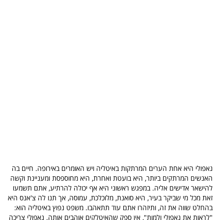
נאפולי היא אחת הערים המרתקות באיטליה ויש האומרים באירופה. חיים בה
האנשים המרתקים ביותר, היא בועטת ואחרת, היא מחוספסת ומעניינת וקשה
להישאר אדישים אליה. במפגש ראשוני היא אף יכולה להרתיע, אתם תשמעו
זאת מכל מי שביקר בעיר, היא סואנת, מלוכלכת, עמוסה, אך תנו לה צ'אנס היא
בהחלט שווה את זה, ותיזהרו אתם עוד תתאהבו. משפט נפוץ באיטליה הוא:
"לראות את נאפולי ולמות", אין ספק שהאיטלקים אוהבים אותה. נאפולי צריכה