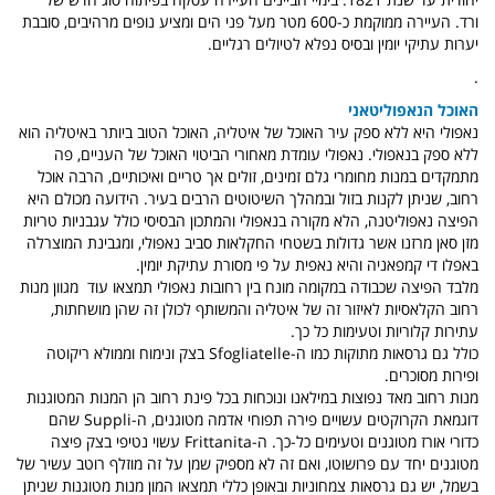
ורד. העיירה ממוקמת כ-600 מטר מעל פני הים ומציע נופים מרהיבים, סובבת
יערות עתיקי יומין ובסיס נפלא לטיולים רגליים.
.
האוכל הנאפוליטאני
נאפולי היא ללא ספק עיר האוכל של איטליה, האוכל הטוב ביותר באיטליה הוא
ללא ספק בנאפולי. נאפולי עומדת מאחורי הביטוי האוכל של העניים, פה
מתמקדים במנות מחומרי גלם זמינים, זולים אך טריים ואיכותיים, הרבה אוכל
רחוב, שניתן לקנות בזול ובמהלך השיטוטים הרבים בעיר. הידועה מכולם היא
הפיצה נאפוליטנה, הלא מקורה בנאפולי והמתכון הבסיסי כולל עגבניות טריות
מזן סאן מרזנו אשר גדולות בשטחי החקלאות סביב נאפולי, ומגבינת המוצרלה
באפלו די קמפאניה והיא נאפית על פי מסורת עתיקת יומין.
מלבד הפיצה שכבודה במקומה מונח בין רחובות נאפולי תמצאו עוד מגוון מנות
רחוב הקלאסיות לאיזור זה של איטליה והמשותף לכולן זה שהן מושחתות,
עתירות קלוריות וטעימות כל כך.
כולל גם גרסאות מתוקות כמו ה-Sfogliatelle בצק ונימוח וממולא ריקוטה
ופירות מסוכרים.
מנות רחוב מאד נפוצות במילאנו ונוכחות בכל פינת רחוב הן המנות המטוגנות
דוגמאת הקרוקטים עשויים פירה תפוחי אדמה מטוגנים, ה-Suppli שהם
כדורי אורז מטוגנים וטעימים כל-כך. ה-Frittanita עשוי נטיפי בצק פיצה
מטוגנים יחד עם פרושוטו, ואם זה לא מספיק שמן על זה מוזלף רוטב עשיר של
בשמל, יש גם גרסאות צמחוניות ובאופן כללי תמצאו המון מנות מטוגנות שניתן