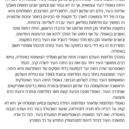
היתה נאפולי לעיר עצמאית, אך זה לא נגמר שם ובמשך שנים המשיכו מאבקי
שליטה בעיר, כולם רצו שלטון ריבוני, הלומברדים, הסרצנים, המוסלמים והיא
עברה מיד ליד והמשיכה לאורך כל תקופת ימי הביניים בחוסר יציבות שלטונית.
זה המשיך עם מלחמות נפוליאון, העיר עברה לשליטה צרפתית.
בתקופה שלאחר מכן תחת שלטונו של פרננדו הראשון, החלו רוחות שינוי
נושבים בנאפולי, על אף ניסיונו של המלך לדכא את הרעיונות החדשים.
ובשנים שלאחר מכן ניסו מלכי נאפולי להוביל את העיר ברוח התקופה
המודרנית זה בא לידי ביטוי בחיזוקה של העיר כמרכז תרבותי ומסחרי חשוב
באיטליה.
במהלך מלחמת העולם השניה תחת שלטון מוסליני הפשיסטי באיטליה, גוייסו
רבים מתושבי העיר ויחד עם זאת גם היתה העיר לשדה קרב. הנמל
האסטרטגי שלה היווה יעד לנסיונות בלתי פוסקים של השתלטות והיא היתה
העיר המופצצת ביותר בעת המלחמה ובשנת 1943 עם נפילת השלטון
הפאשיסטי העיר נפלה לשלטון הגרמני. נאפולי היתה העיר האיטלקית
הראשונה שהתקוממה נגד שלטון הנאצים ובעזרת כוחות בריטים ואמריקאים
שוחררה העיר. נאפולי ספגה פגיעה קשה מאד במלחמה ונותרה זרועת הרס
ופצועה.
נאפולי המדממת שלאחר המלחמה החלה בשיקום ובסיוע ממשלתי אך היא לא
קמה על רגליה ולא חזרה לתהילתה, שיעור האבטלה בעיר היה ועודנו הגבוה
באיטליה, זאת לצד המאפיה הנאפוליטאנית הפועלת בעיר. לצד כל אלה
המשיכה העיר לגדול להיות למטרופולין החולש על כל המפרץ.
.