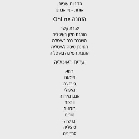
מדיניות עוגיות.
אודות - מי אנחנו
הזמנה Online
יצירת קשר
הזמנת מלון באיטליה
השכרת רכב באיטלה
הזמנת טיסה לאיטליה
הזמנת הפלגה באיטליה
יעדים באיטליה
רומא
מילאנו
פירנצה
נאפולי
אגם גארדה
וונציה
בולוניה
טורינו
ברשיה
סיציליה
סרדיניה