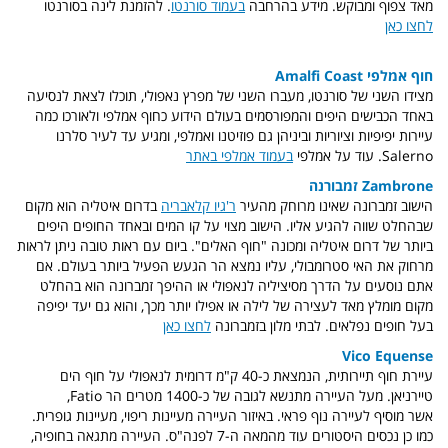
מאד צפוף ומבוקש. מידע בהרחבה
בעמוד סורנטו
. להזמנת לינה בסורנטו
לחצו כאן
חוף אמלפי Amalfi Coast
מצידו השני של סורנטו, מעברו השני של מפרץ נאפולי, תוכלו לצאת לנסיעה
באחד הכבישים היפים והמפורסמים בעולם הידוע כחוף אמלפי ולאורכו כמה
עיירות יפיפיות וציוריות וביניהן גם פוזיטנו ואמלפי, ומגיע עד לעיר סלרנו
Salerno. עוד על אמלפי
בעמוד אמלפי באתר
Zambrone זמבורנה
הישוב זמברונה שאינו מרוחק מהעיר
ר'גיו קלאבריה
בדרום איטליה הוא מקום
שבהחלט שווה להגיע אליו. הישוב מצוי על קו המים ובאחד החופים היפים
ביותר של דרום איטליה ומכונה "חוף האלים". ביום עם ראות טובה ניתן לראות
מרחוק את האי סטרומבולי, עליו נמצא הר הגעש הפעיל ביותר בעולם. אם
אתם נוסעים על הדרך מסיציליה לנאפולי או ההיפך זמברונה הוא בהחלט
מקום מומלץ מאד לעצירה של לילה או אפילו יותר מכך, והוא גם יעד יפיפה
בעל חופים נפלאים. לבתי מלון בזמברונה
לחצו כאן
Vico Equense
עיירת חוף תיירותית, הנמצאת כ-40 ק"מ דרומית לנאפולי על חוף הים
טיירניאן. מעל העיירה מתנשא לגובה של כ-1400 מטרים הר Fatio,
אשר מוסיף לעיירה נוף פראי. באיזור העיירה מעיינות ריפוי, מעיינות גופרית.
כמו כן נכסים היסטורים עוד מהמאה ה-7 לפנה"ס. העיירה מתגאה בחופיה,