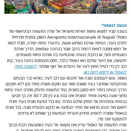
הגעה לנאפולי
בעונה סביר למצוא טיסות ישירות מישראל אל שדה התעופה הבינלאומי של
נאפולי Aeroporto Internazionale di Napoli השוכן צפונית מזרחית
למרכז העיר, הטיסה אורכת כשלוש שעות. בהיעדר טיסה ישירה, תוכלו לטוס
אל רומא וממנה לצאת דרומה ברכב שכור בנהיגה עצמאית, הדרך אורכת
כשעתיים וחצי, או ברכבת הנוחה שהנסיעה בה אורכת פחות משעתיים.
למעשה, אם היעד שלכם הוא נאפולי בלבד, חסכו מעצמכם נהיגה בעיר, קחו
רכב רק כדי לטייל מחוץ לעיר אל היעדים של חוף אמלפי.
להזמנת טיסה
לנאפולי או לרומא לחצו כאן
.
כאמור, עשו לעצמכם טובה ואל תיכנסו עם רכב לעיר, בוודאי כבר הבנתם
מההקדמה שמדובר בעיר סואנת מאד עם חוקים משלה (יותר נכון ללא חוקים).
הדרך הנוחה ביותר היא כמובן במונית, נמל התעופה מרוחק ממרכז העיר פחות
מחצי שעה נסיעה ומחיר המונית אינו גבוה ונע בין 20 ל-30 יורו, כך תגיעו
בבטחה ובמהירות אל המלון שלכם במרכז. כמו בכל נסיעת מונית בעיר תוכלו
לתאם מול הנהג מראש את מחיר הנסיעה או לבקש הפעלת מונה. בכל מונית
בנאפולי אמורה להופיע מחירון תעריפי הנסיעות כך שאתם לא צריכים
להתמקח יותר מדי.
שדה התעופה של נאפולי עדיין אינו מקושר אל העיר באמצעות רכבת כברוב
ערי אירופה, לכן האפשרות השניה והזולה ביותר היא לקחת אוטובוס. ה-