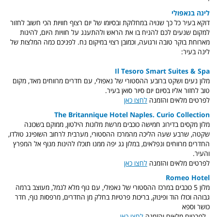
לינה בנאפולי
דוקא בעיר כל כך שנויה במחלוקת ובסיומו של יום רצוף חוויות הכי חשוב לחזור
למקום שנעים לכם להניח בו את הראש ולהתענג על חוויות היום, להינות
מארוחת בוקר טובה ורגועה, וכמובן רצוי במיקום נח. לפניכם כמה המלצות של
לינה בעיר:
Il Tesoro Smart Suites & Spa
מלון נעים ושקט ברובע ההסטורי של נאפולי, עם חדרים מרווחים מאד, מקום
טוב לחזור אליו בסיום יום סיור סואן בעיר.
לפרטים מלאים והזמנה
לחצו כאן
The Britannique Hotel Naples. Curio Collection
מלון מקסים בדירוג חמישה כוכבים מרשת מלונות הילטון, ממוקם בשכונה
שקטה, שרבע שעה הליכה מהמרכז ההסטורי, מערבית לרחוב השופינג טולדו,
החדרים מרווחים ונפלאים, במלון גג יפה ממנו תוכלו להינות מנוף אל המפרץ
והעיר.
לפרטים מלאים והזמנה
לחצו כאן
Romeo Hotel
מלון 5 כוכבים במרכז ההסטורי של נאפולי, עם נוף מלא לנמל, מעוצב ברמה
גבוהה וכולו הוד ופינוק, בריכות פרטיות בחלק מן החדרים, מרפסות נוף, חדר
כושר וספא
. לפרטים מלאים והזמנה
לחצו כאן