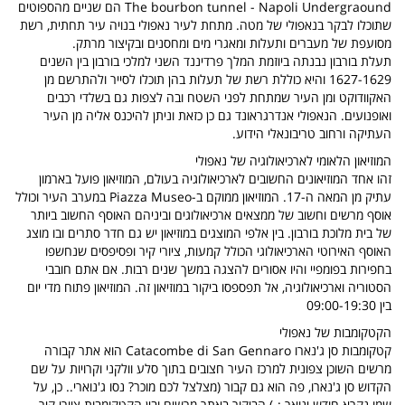
The bourbon tunnel - Napoli Undergraound הם שניים מהספוטים
שתוכלו לבקר בנאפולי של מטה. מתחת לעיר נאפולי בנויה עיר תחתית, רשת
מסועפת של מעברים ותעלות ומאגרי מים ומחסנים ובקיצור מרתק.
תעלת בורבון נבנתה ביוזמת המלך פרדיננד השני למלכי בורבון בין השנים
1627-1629 והיא כוללת רשת של תעלות בהן תוכלו לסייר ולהתרשם מן
האקוודוקט ומן העיר שמתחת לפני השטח ובה לצפות גם בשלדי רכבים
ואופנועים. הנאפולי אנדרגראונד גם כן כזאת וניתן להיכנס אליה מן העיר
העתיקה ורחוב טריבונאלי הידוע.
המוזיאון הלאומי לארכיאולוגיה של נאפולי
זהו אחד המוזיאונים החשובים לארכיאולוגיה בעולם, המוזיאון פועל בארמון
עתיק מן המאה ה-17. המוזיאון ממוקם ב-Piazza Museo במערב העיר וכולל
אוסף מרשים וחשוב של ממצאים ארכיאולוגים וביניהם האוסף החשוב ביותר
של בית מלוכת בורבון. בין אלפי המוצגים במוזיאון יש גם חדר סתרים ובו מוצג
האוסף האירוטי הארכיאולוגי הכולל קמעות, ציורי קיר ופסיפסים שנחשפו
בחפירות בפומפיי והיו אסורים להצגה במשך שנים רבות. אם אתם חובבי
הסטוריה וארכיאולוגיה, אל תפספסו ביקור במוזיאון זה. המוזיאון פתוח מדי יום
בין 09:00-19:30
הקטקומבות של נאפולי
קטקומבות סן ג'נארו Catacombe di San Gennaro הוא אתר קבורה
מרשים השוכן צפונית למרכז העיר חצובים בתוך סלע וולקני וקרויות על שם
הקדוש סן ג'נארו, פה הוא גם קבור (מצלצל לכם מוכר? נסו ג'נוארי.. כן, על
שמו נקרא חודש ינואר :-) הביקור באתר מרשים ובין הקטקומבות ציורי קיר