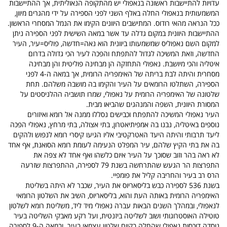
עדויות להתיישבות ראשונה בנאפולי יש מהתקופה הנאוליתית, אך ההתיישבות
המשמעותית בנאפולי החלה באלף השני לפני הספירה על ידי מהגרים מיוון,
ככל הנראה מהאי רודוס. המתישבים היוונים הקימו את הנמל המסחרי הראשון.
ההתיישבות היוונית במקום גדלה עד אשר במאה השישית לפני הספירה ניתן
למקום השם נאפוליס שמשמעותו ביוונית הוא נאה=חדשה, פוליס=עיר, העיר
החדשה, וזאת המשיכה לגדול להתפתח והפכה לעיר הכי גדולה בדרום
איטליה והכי מיושבת. נאפולי התחזקה הן מבחינה פוליטית והן מבחינה
מסחרית והיתה לבת בריתה של האימפריה הרומית, אך במאה ה-4 לפני
הספירה, השתלטו הרומאים על העיר והקימו בה מושבה משלהם. תחת
שלטונה של האימפריה הרומית על נאפולי, שמרו תושביה ההלניסטים על
המסורת היוונית, השפה והמנהגים שהביאו מבית.
העיר נאפולי המשיכה להתפתח וכבישים נסללו ממנה אל רומא ואיזורים
נוספים באיטליה, נבנו בה אמפיתיאטרון, בתי אצולה, בתי מרחץ, נאפולי הפכה
ליעד תרבותי והיתה היעד האטרקטיבי אליו הגיעו קיסרי רומא לנפוש ולהקים
בה את בתי הקיץ שלהם, עיר המפלט הנעימה לעומת רומא הסואנת, אף אחד
לא ראה בהר וזוב שסוכך על העיר איום כלשהו ואף אחד לא צפה את
התפרצות הר הגעש שהתרחשה בשנת 79 לספירה, ההתפרצות שזרעה
הרס רב בעיר והחריבה קליל את פומפיי.
בשנת 536 לספירה כבש בליסאריוס את העיר, שכבר לא היתה בשליטת
האימפריה הרומית באותה העת והוא, בליסאריוס, השיב את השלטון הרומאי
לנאפולי, ובמהלך השנים הבאות עברה נאפולי מיד ליד, משליטת רומא לשלטון
טוטילה האוסטרוגותי ושוב לשליטה ביזנטית, ועל רקע מאבקי השליטה בעיר
נוסדה דוכסות נאפולי שהחלה בקיום שלטון עצמאי בעיר. ובמאה ה-9 לספירה