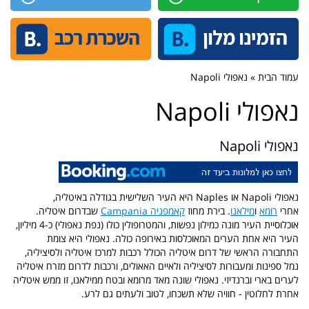
עמוד הבית » נאפולי Napoli
נאפולי Napoli
נאפולי Napoli
נאפולי
Napoli או Naples היא העיר השלישית בגודלה באיטליה,
אחרי
רומא
ו
מילאנו
. בירת מחוז
קאמפניה Campania
שבדרום איטליה.
אוכלוסיית העיר מונה כמילון נפשות, והמטרופולין כולו (נפת נאפולי) כ-4 מיליון,
העיר היא אחת הערים המאוכלסות באירופה כולה.
נאפולי היא צומת
התחבורה הראשי של דרום איטליה הכולל רכבות למרכז איטליה ולסיציליה,
נמל ספינות ומעבורות לסיציליה ולאיים האאולים, ורכבות לדרום מזרח איטליה
לערים בארי וברנדיזי. נאפולי שונה מאד מרומא ובטח ממילאנו, זו ממש איטליה
אחרת לחלוטין - חוויה שלא תשכחו, לטוב ולעתים גם לרע.