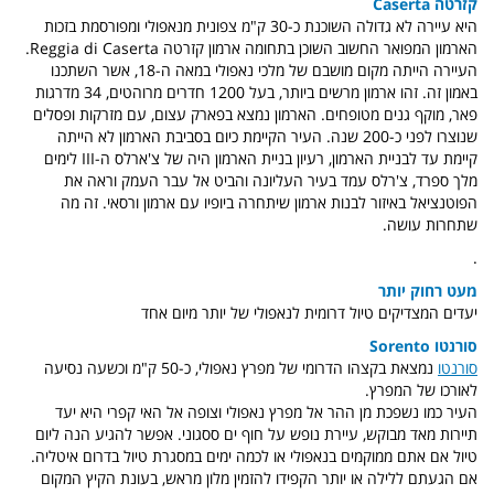
קזרטה Caserta
היא עיירה לא גדולה השוכנת כ-30 ק"מ צפונית מנאפולי ומפורסמת בזכות
הארמון המפואר החשוב השוכן בתחומה ארמון קזרטה Reggia di Caserta.
העיירה הייתה מקום מושבם של מלכי נאפולי במאה ה-18, אשר השתכנו
באמון זה. זהו ארמון מרשים ביותר, בעל 1200 חדרים מרוהטים, 34 מדרגות
פאר, מוקף גנים מטופחים. הארמון נמצא בפארק עצום, עם מזרקות ופסלים
שנוצרו לפני כ-200 שנה. העיר הקיימת כיום בסביבת הארמון לא הייתה
קיימת עד לבניית הארמון, רעיון בניית הארמון היה של צ'ארלס ה-III לימים
מלך ספרד, צ'רלס עמד בעיר העליונה והביט אל עבר העמק וראה את
הפוטנציאל באיזור לבנות ארמון שיתחרה ביופיו עם ארמון ורסאי. זה מה
שתחרות עושה.
.
מעט רחוק יותר
יעדים המצדיקים טיול דרומית לנאפולי של יותר מיום אחד
סורנטו Sorento
סורנטו
נמצאת בקצהו הדרומי של מפרץ נאפולי, כ-50 ק"מ וכשעה נסיעה
לאורכו של המפרץ.
העיר כמו נשפכת מן ההר אל מפרץ נאפולי וצופה אל האי קפרי היא יעד
תיירות מאד מבוקש, עיירת נופש על חוף ים ססגוני. אפשר להגיע הנה ליום
טיול אם אתם ממוקמים בנאפולי או לכמה ימים במסגרת טיול בדרום איטליה.
אם הגעתם ללילה או יותר הקפידו להזמין מלון מראש, בעונת הקיץ המקום