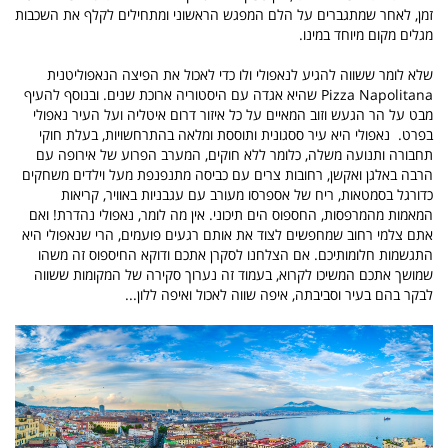
זמן, לאחר שמתגברים על הלם המפגש הראשוני ומתחילים לקלף את השכבות
מגלים מקום מיוחד במינו.
שלא לומר ששווה להגיע לנאפולי ולו כדי לאכול את הפיצה הנאפוליטנית
Pizza Napolitana שהיא אגדה עם היסטוריה ארוכת שנים.
ובנוסף להעיף
מבט על הר הגעש וזוב המאיים על כל איזור דרום איטליה ועל העיר נאפולי
בפרט. נאפולי היא עיר ססגונית ותוססת ומלאה בהתרחשויות, בעלת חוקי
תחבורה ותנועה משלה, כלומר ללא חוקים, המערב הפרוע של אירופה עם
הרבה באלגן ואקשן, רחובות צרים עם כביסה מתנפנפת מעל וילדים משחקים
כדורגל בסמטאות, ריח של אספרסו מעורב עם עגבניות באוויר, קריאות
המאמות מהמרפסות, החספוס הים תיכוני. אין מה לומר, נאפולי נהדרת! ואם
אתם צלמי רחוב שמחפשים לצוד את אותם רגעים פועמים, הרי שנאפולי היא
התגשמות חלומותיכם. אם הצלחנו לסקרן אתכם ודוקא החיספוס זה משהו
שמושך אתכם המשיכו לקרוא, בעמוד זה נערוך סקירה של המקומות ששווה
לבקר בהם בעיר וסביבתה, איפה שווה לאכול ואיפה ללון...