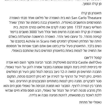
סן קרלו הסמוך.
תיאטרון סן קרלו
San Carlo Theatare הוא בית האופרה של מילאנו ואחד מבתי האופרה
המפורסמים והחשובים באיטליה. התיאטרון נבנה ביוזמתו של המלך שארל
השלישי בשנת 1737 מתוך כוונה לקדם את מילאנו כמרכז תרבות. בית
האופרה סן קרלו הוא מבנה מרשים מאד וכולל מעל 3000 מושבים בריפוד
קטיפה מהודר. כל עיצובו פאר והדר. האופרה הראשונה שהועלתה באולם
היתה של המלחין האיטלקי דומיניקו סארו Achile in Scaro בכיכובם של
נשים בלבד. התיאטרון פעיל עדיין בימנו ואם אתם חובבי אופרות אל תפספסו
את החוויה של לצפות באחת בתיאטרון המרשים בעת שהותכם בנאפולי.
קסטל דל'אובו
Castle dell'Ovo ובתרגום מאיטלקית: מבצר הביצה ומקור השם הוא אגדה
ימי ביניימית לפיה ביצת הקסם שטמונה במבצר אמורה להגן על העיר נאפולי.
המבנה המרשים מן המאה ה-12 ניצב בכניסה לנמל כמגן העיר מן הפולשים
הימיים. ניתן לטייל על הרציף עד לטירה אך לא ניתן להיכנס פנימה, המקום
סגור למבקרים. ממנה ניתן לצפות בתותחים המבצבצים מן החריצים. גשר
מחבר בין הטירה לרציף. המבצר הוא תמונת הכניסה אל נאפולי מכוון הים והוא
חלק מרובע סנטה לוצ'יה של הנמל של נאפולי, רובע תוסס ומלא חיים שכדאי
ללכת לאיבוד בין סמטאותיו, להינות מפיצה טובה או גלידה.
נאפולי של מתחת