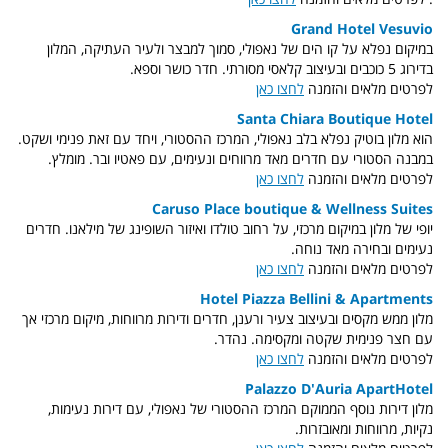
Grand Hotel Vesuvio
במיקום נפלא על קו הים של נאפולי, סמוך למבצר ולעיר העתיקה, המלון
בדירוג 5 כוכבים ובעיצוב קלאסי מסורתי. חדר כושר וספא.
לפרטים מלאים והזמנה
לחצו כאן
Santa Chiara Boutique Hotel
הוא מלון בוטיק נפלא בלב נאפולי, המרכז ההסטורי, ויחד עם זאת פנימי ושקט.
במבנה הסטורי עם חדרים מאד מרווחים ונעימים, עם פאטיו ובר. מומלץ.
לפרטים מלאים והזמנה
לחצו כאן
Caruso Place boutique & Wellness Suites
יופי של מלון במיקום מרכזי, על רחוב טולדו ואיזור השופינג של מילאנו. חדרים
נעימים ובחירה מאד נוחה.
לפרטים מלאים והזמנה
לחצו כאן
Hotel Piazza Bellini & Apartments
מלון ממש מקסים ובעיצוב צעיר ורענן, חדרים ודירות מרווחות, מיקום מרכזי אך
עם חצר פנימית שקטה ומקסימה. נהדר.
לפרטים מלאים והזמנה
לחצו כאן
Palazzo D'Auria ApartHotel
מלון דירות נוסף הממוקם המרכז ההסטורי של נאפולי, עם דירות נעימות,
נקיות, מרווחות ומאובזרות.