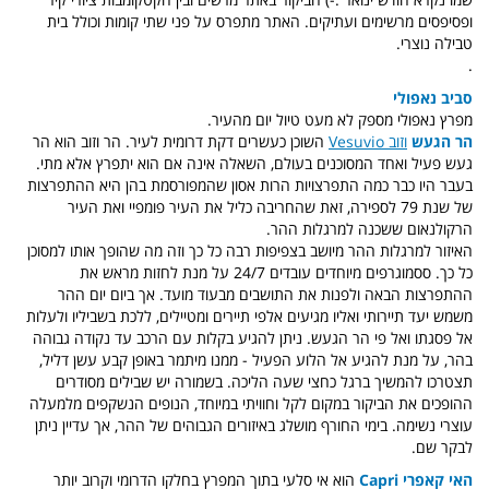
ופסיפסים מרשימים ועתיקים. האתר מתפרס על פני שתי קומות וכולל בית
טבילה נוצרי.
.
סביב נאפולי
מפרץ נאפולי מספק לא מעט טיול יום מהעיר.
הר הגעש
וזוב Vesuvio
השוכן כעשרים דקת דרומית לעיר. הר וזוב הוא הר
געש פעיל ואחד המסוכנים בעולם, השאלה אינה אם הוא יתפרץ אלא מתי.
בעבר היו כבר כמה התפרצויות הרות אסון שהמפורסמת בהן היא ההתפרצות
של שנת 79 לספירה, זאת שהחריבה כליל את העיר פומפיי ואת העיר
הרקולנאום ששכנה למרגלות ההר.
האיזור למרגלות ההר מיושב בצפיפות רבה כל כך וזה מה שהופך אותו למסוכן
כל כך. ססמוגרפים מיוחדים עובדים 24/7 על מנת לחזות מראש את
ההתפרצות הבאה ולפנות את התושבים מבעוד מועד. אך ביום יום ההר
משמש יעד תיירותי ואליו מגיעים אלפי תיירים ומטיילים, ללכת בשביליו ולעלות
אל פסגתו ואל פי הר הגעש. ניתן להגיע בקלות עם הרכב עד נקודה גבוהה
בהר, על מנת להגיע אל הלוע הפעיל - ממנו מיתמר באופן קבע עשן דליל,
תצטרכו להמשיך ברגל כחצי שעה הליכה. בשמורה יש שבילים מסודרים
ההופכים את הביקור במקום לקל וחוויתי במיוחד, הנופים הנשקפים מלמעלה
עוצרי נשימה. בימי החורף מושלג באיזורים הגבוהים של ההר, אך עדיין ניתן
לבקר שם.
האי קאפרי Capri
הוא אי סלעי בתוך המפרץ בחלקו הדרומי וקרוב יותר