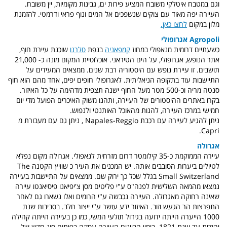
וגם במטבח איטלקי משובח המציע פירות ים, גבינות מקומיות, יין משובח.
העיירה יפה מאוד עם צוקים שנשפכים אל המים ונוף פראי ודרמטי. להזמנת
מלון במקום
לחצו כאן.
Agropoli אגרופולי
כשעתיים דרומית מנאפולי במחוז
קמפאניה
בנפת
סלרנו
שוכנת עיירת חוף,
אתר הנופש, אגרופולי, על הים הטיראני. אוכלוסיית המקום מונה כ- 21,000
תושבים. זו עיירת נופש עם היסטוריה רבת שנים. ממצאים המעידים על
התיישבות עוד בתקופה הניאליתית. לאגרופולי חופים יפים, אחד מהם הוא חוף
סנטה מריה וכ-500 מטר מעל החוף ישנה תצפית מדהימה על כל האיזור.
בקרו באתרים ההיסטורים של העיירה, ותהנו משוק האיכרים הפועל מדי יום
חמישי במרכז העיירה, להנות מהאוכל האותנטי ולנפוש.
ניתן להגיע לעיירה עם רכבת Napales-Reggio , ניתן גם עם מעבורת מ
Capri.
אגרולה
עיירה הממוקמת כ-35 קילומטר דרום מזרחית לנאפולי. אגרולה מקום נפלא
לטיולים ביערות הסובבים אותה. יש המכנים את העיר כ שוויץ הקטנה The
Small Switzerland בגלל שכל כך ירוק שם. ממצאים על התיישבות בעיירה
נמצאו מהמאה השלישית לפנה"ס ע"י פליטים מסן צ'יפיאנו פיסיאנטו עיירה
שאינה רחוקה מאגרולה. העיירה נכבשה ע"י הרומים ואלו נשארו גם לאחר
התפרצות הר הגעש וזוב. האיזור ידע עושר ע"י ייצור חלב. בסביבות שנת
1000 הייערה הייתה ידועה בגידול תולעי המשי, כמו כן בעיירה הייתה קהילה
יהודית עד שנת 1821. בימיי הביינים העיירה עסקה בפיתוח סוג חדש של