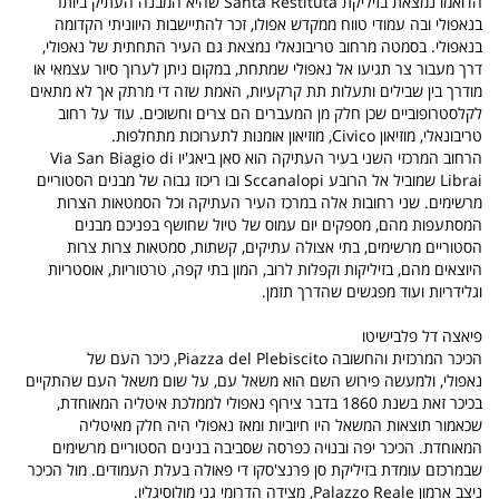
הדואמו נמצאת בזיליקת Santa Restituta שהיא המבנה העתיק ביותר
בנאפולי ובה עמודי טווח ממקדש אפולו, זכר להתיישבות היווניתי הקדומה
בנאפולי. בסמטה מרחוב טריבונאלי נמצאת גם העיר התחתית של נאפולי,
דרך מעבור צר תגיעו אל נאפולי שמתחת, במקום ניתן לערוך סיור עצמאי או
מודרך בין שבילים ותעלות תת קרקעיות, האמת שזה די מרתק אך לא מתאים
לקלסטרופוביים שכן חלק מן המעברים הם צרים וחשוכים. עוד על רחוב
טריבונאלי, מוזיאון Civico, מוזיאון אומנות לתערוכות מתחלפות.
הרחוב המרכזי השני בעיר העתיקה הוא סאן ביאג'יו Via San Biagio di
Librai שמוביל אל הרובע Sccanalopi ובו ריכוז גבוה של מבנים הסטוריים
מרשימים. שני רחובות אלה במרכז העיר העתיקה וכל הסמטאות הצרות
המסתעפות מהם, מספקים יום עמוס של טיול שחושף בפניכם מבנים
הסטוריים מרשימים, בתי אצולה עתיקים, קשתות, סמטאות צרות צרות
היוצאים מהם, בזיליקות וקפלות לרוב, המון בתי קפה, טרטוריות, אוסטריות
וגלידריות ועוד מפגשים שהדרך תזמן.
פיאצה דל פלבישיטו
הכיכר המרכזית והחשובה Piazza del Plebiscito,
כיכר העם של
נאפולי, ולמעשה פירוש השם הוא משאל עם, על שום משאל העם שהתקיים
בכיכר זאת בשנת 1860 בדבר צירוף נאפולי לממלכת איטליה המאוחדת,
שכאמור תוצאות המשאל היו חיוביות ומאז נאפולי היה חלק מאיטליה
המאוחדת. הכיכר יפה ובנויה כפרסה שסביבה בנינים הסטוריים מרשימים
שבמרכזם עומדת בזיליקת סן פרנצ'סקו די פאולה בעלת העמודים. מול הכיכר
ניצב ארמון Palazzo Reale, מצידה הדרומי גני מולוסיגליו.