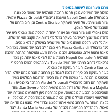
מרכז העיר ומה לעשות בנאפולי
מרכזה של העיר פועם בין תחנת הרכבת המרכזית של נאפולי סטציונה
צ'נטראלה
Napoli Centrale
ופיאצה גריבאלדי Piazza Gribaldi שלצידו,
אוזור סואן ומרכזי, אל העיר העתיקה Centro Storico ובין הים מדרום אל
המבצר של נאפולי מצפון.
מרכז נאפולי הוא איזור צפוף עם אווירה ייחודית ותוססת מאד, נאפולי היא עיר
גדולה מאד שכיף לטייל בה בעיקר ברגל כדי לחוות את הקצב המיוחד שלה,
ואת כל רגעי הקסם האותנטיים של עיר שחיה באיטלקית ללא גינונים.
כיכר גריבאלדי Piazza Garibaldi היא כאמור לב ליבה של נאפולי, כיכר מאד
סואנת והומת אדם, טוסטוסים, רכבים, צפירות ורעש וסמיכותה לתחנת הרכבת
המרכזית ה-Napoli Centrale הופכת אותה לאף סואנת יותר. בין כיכר
גריבאלדי לרחוב המרכזי של העיר, Via Toledo מתפרס המרכז ההסטורי
Centro Storico, העיר העתיקה של נאפולי.
בעיר העתיקה הכי כייף זה ללכת לאיבוד בין הרחובות הצרים בהם יחלפו תדיר
טוסטוסים והמולת עיר נעימה תלווה את הסיור. הרחובות הבולטים בעיר
העתיקה הם רחוב טריבונאלי Via dei Tribunali המחבר בין כנסיית San
Pietro a Majella, שלא רחוק ממנו נמצאת קפלה San Severo, אחד
המוניומנטים המבעיתים בנאפולי, שכן במרתפה ניתן להתרשם מעבודתו של
האלכימאי ריימונדו הכוללים חלקי גופות משומרים בנוזל מסתורי, מפוקפק :-),
בקצהו האחר של הרחוב נמצא ארמון קפונאו ובדרך אליו נמצא גם הדואמו של
נאפולי, הקתדרלה המרשימה לכבודה של Santa Maria Assunta, לצד