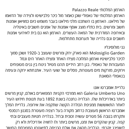
הארמון המלכותי Palazzo Reale
הארמון המלכותי של נאפולי שוכן כאמור מול כיכר פלבישיטו ולצידה של הדואמו
של מילאנו. הארמון בו השתכנו מלכי מילאנו בעבר משמש כיום כמוזיאון אומנות
חשוב ומרשים. בית כתליו מוצג אוסף אומנות של אמנים חשובים באיטליה
ובאירופה המודרנית של המאה העשרים. הארמון הוא גם בית לאירועי אמנות
חשובים וגם גלריה של תערוכות מתחלפות.
גני מולוסיגליו
Molosiglio Garden הוא פארק ירוק ומרשים שעוצב ב-1920 ושוכן סמוך
לכיכר פלבישיטיו וארמון המלוכה מצידו האחד ומצידו האחר הים ונמל
המעבורות של נאפולי. בגן רחב הידיים תהנו מטיול נינוח בין גנים מטופחים
וירוקים, מזרקות מים מעוטרות, פסלים של שועי העיר. אתנחתא ירוקה ונעימה
בנאפולי הסואנת
גלריית אומברטו אונו
Galeria Umberto Uno הוא ממרכזי הקניות המפוארים באולם, קניון מרשים
ביותר באדריכלות שלו. הגלריה נחנכה בשנת 1892 בעת תנופת חידוש העיר
לאחר התאוששות ממגיפת הכולרה הקשה שתקפה את אירופה. גלריית המלך
אומברטו הראשון מעוצבת כרחוב מקורה בעל רצפה מעוטרת בסגנון רנסנסי
ותקרתו בגובה 56 מטרים עשויה זכוכית וברזל. בגלריה חנויות מעצבים ובתי
קפה. קניון שהקדים את זמנו, מרשים ביותר ולו לחוויה אדריכלית ולא רק
לשופינג יוקרתי. הגלריה מהווה את אולם הכניסה לתיאטרון המפורסם החשוב