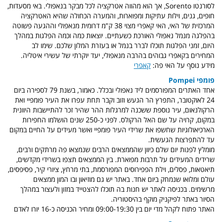
לסורנטו Sorento, אך הוא מהווה אטרקציה לכל מבקר בנאפולי. באי מסעדות,
חופים, גנים, וילות עתיקות ומפוארות, והמערה הכחולה שהיא האטרקציה
המרכזית של האי, האי קאפרי מצוי 38 ק"מ דרומית מנאפולי וההגעה פשוטה
בהפלגה מנמל נאפולי האורכת כשעתיים. יוצאות כמה וכמה הפלגות במהלך
היום, זמני הפלגות תוכלו לברר בנמל או בעזרת המלון שלכם. שימו לב
המחירים בקאפרי גבוהים בהרבה מנאפולי, יעד יוקרתי של עשירי איטליה.
מידע נוסף על האי פה:
קאפרי
פומפי Pompei
אחד האתרים המפורסמים ליד נאפולי ובכלל. כאמור, בשנת 79 לספירה ביום
24 לאוקטובר, התפרץ הר הגעש וזוב וקבר תחת עפרו את העיר פומפיי ואת
הרקולנאום, עיר נוספת ששכנה למרגלות ההר שהיר זכר להתיישבות היוונית
במקום, קרויה על שם האל הרקולס. לפני כ-250 שנים הושלמו החפירות
הארכיאולוגיות שחשפו את שרידי העיר פומפיי ואשר מעידים על החיים במקום
עד להתפרצות הגעשית.
מומלץ לפנות יום שלם כיוון שהממצאים הרבים שנמצאו פה מרתקים ורבים,
שרידים המעידים על תרבות מפוארת. בין הממצאים תצפו בשרידי מקדשים,
תיאטאות, פסלים, וילת הפפירוסים המפורסמת, בתי מרחץ, ציורי קיר, פסיפסים,
עולם ומלואו שנמחק ביום אחד. באתר יש גם מוזיאון ובו המון ממצאים
מרשימים. בכניסה לאתר יש חנות בה תוכלו להצטייד במזון ולעצור במהלך
הסיור באתר לפיקניק מוקף בהיסטוריה.
האתר פתוח לקהל מדי יום בין 09:00-19:30 ומחיר הכניסה כ-16 יורו לאדם