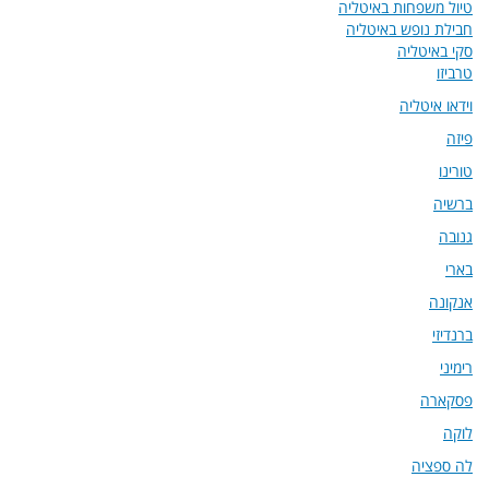
טיול משפחות באיטליה
חבילת נופש באיטליה
סקי באיטליה
טרביזו
וידאו איטליה
פיזה
טורינו
ברשיה
גנובה
בארי
אנקונה
ברנדיזי
רימיני
פסקארה
לוקה
לה ספציה