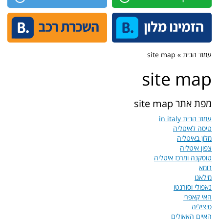
עמוד הבית » site map
site map
מפת אתר site map
עמוד הבית in italy
טיסה לאיטליה
מלון באיטליה
צפון איטליה
טוסקנה ומרכז איטליה
רומא
מילאנו
נאפולי וסורנטו
האי קאפרי
סיציליה
האיים האאולים