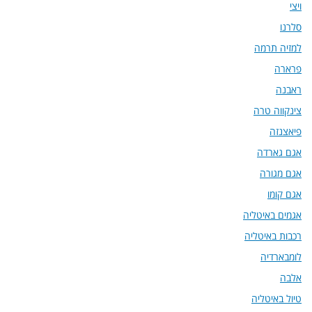
ויצי
סלרנו
למזיה תרמה
פרארה
ראבנה
צינקווה טרה
פיאצנזה
אגם גארדה
אגם מגורה
אגם קומו
אגמים באיטליה
רכבות באיטליה
לומבארדיה
אלבה
טיול באיטליה