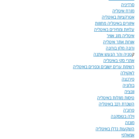
סרדיניה
מזרח איטליה
אטרקציות באיטליה
איזורים באיטליה מחוזות
עלויות ומחירים באיטליה
איטליה מזג אוויר
אורות אתר איטליה
ורונה מלון בורונה
ק
טניה והר הגעש אתנה
אתרי סקי באיטליה
רשימת ערים ישובים וכפרים באיטליה
לאקוילה
פירנצה
בולוניה
וונציה
טיסות מוזלות באיטליה
השכרת רכב באיטליה
פרוג'ה
וילה בטוסקנה
מונזה
השקעות נדלן באיטליה
אמאלפי