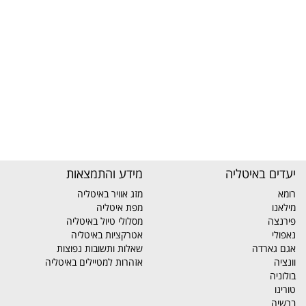
יעדים באיטליה
מידע והתמצאות
רומא
מזג אוויר באיטליה
מילאנו
מפת איטליה
פירנצה
מסלולי טיול באיטליה
נאפולי
אטרקציות באיטליה
אגם גארדה
שאלות ותשובות נפוצות
וונציה
אזהרות למטיילים באיטליה
בולוניה
טורינו
ברשיה