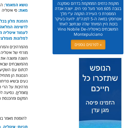
מוקפת כרמים הממוקמת בדרום טוסקנה
נושא המאמר:
הר
בגובה 605 מטר מעל פני הים. ישנה אגדה
מאת:
סי איטליה
המספרת כי העיירה הוקמה ע"י מלך
אטרוסקי במאה ה-5 לפנה"ס. ידועה בעיקר
הזמנת מלון בכל 
בזכות היין המיוחד שלה שנחשב לאחד
לרשימה המלאה ש
המשובחים באיטליה-Vino Nobile De
לעמוד איטליה ה
Montepulciano
למלונות מומלצי
» לפרטים נוספים
מזרחי של איטליה 
השנה ומשנה את אופ
מהמשובחים שבאירופ
לכתום עם השקיעה 
הנכונות הן מתחיל
נעים ובשיא פריחה
מרהיבות על הרי ה
(מומלץ). נסיעה לפ
המקום ומהכנסת הא
להוספת מאמר בנושא איטליה 
תגיות: איטליה, 