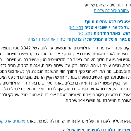
י הדולומיטים - שיאים של יופי
שמור מאמר למועדפים
איטליה ללא עמלות תיווך!
ל כל ערי / ישובי איטליה
לחצו כאן
ראשי באתר ההזמנות
לחצו כאן
ם בערי איטליה המרכזיות
לחצו כאן ואז ביחרו את העיר הרצוייה
מהמרהיבים והמרתקים שבהרי אירופה הרי הדולומיט
ונחשבים לאחד האזורים היפים בארץ המגף. אזור זה מהווה מוקד משיכה תיירותי במש
יו וצבעיו עם חלוף העונות. באזור הרי הדולומיטים מגוון ועשיר בהיצע תיירותי - ב
ה, נופים עוצרי נשימה, יערות ירוקי עד, עיירות ציוריות, אגמים תכולים, הרים ל
ובעצם... מה לא? לאוהבי סקי, החורף הוא התשובה הנכונה, אך לשאר סוגי המטי
ת האביב ועד סוף הסתיו, כשאפילו במהלך חודשי הקיץ החמים מקבלים את פני המטייל
 ויופי. בקיץ אפשר להנות מעליה ברכבלים באתרי סקי רבים באזור הרי הדולומיטים 
סביבה, העמקים והאגמים הפרושים מטה, ואף לרדת בחלק מהמקרים לטיול רגלי ופי
ארקים טבעיים, ביקור בעיירות הציוריות בעלות אופי בניה אוסטרי ספק איטלקי ולהנ
ורחים המייחדת את תושבי צפון איטליה.
לעמוד זה של אתר in italy יש תחילה לפרסמו באתר
מאמרים ארטיקל
מאמרים, מלון בדולומיטים, צפון איטליה