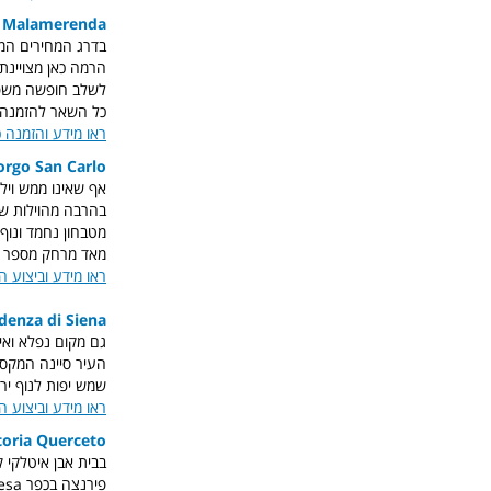
a Malamerenda
לשלב חופשה משפחת
כל השאר להזמנה 
ראו מידע והזמנה כ
orgo San Carlo
אף שאינו ממש ויל
בהרבה מהוילות של
מאד מרחק מספר קילומרים לחופים : lo
ראו מידע וביצוע ה
denza di Siena
גם מקום נפלא ואי
העיר סיינה המקסי
שמש יפות לנוף יר
ראו מידע וביצוע ה
toria Querceto
בבית אבן איטלקי ק