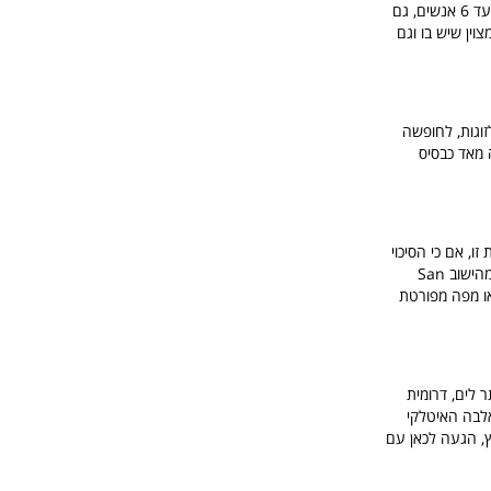
מעולה לחופשה בניחוח טוסקני אמיתי, יש כאן וילות מפוארות ומאד איטלקיות המאובזרות בציוד ומכילה עד 6 אנשים, גם
וין שיש בו וגם
זוגות, לחופשה
אימה מאד כבסיס
ו, אם כי הסיכוי
שלכם למצוא בה חדר פנוי ללא הזמנה מראש נמוך למדי, אך תנסו בכל זאת, הוילה נמצאת כ 14 ק"מ מהישוב San
 ראו מפה מפורטת
 לים, דרומית
ם קפיצה לאי אלבה האיטלקי
ץ, הגעה לכאן עם