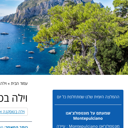
עמוד הבית » וילה
וילה ב
ההמלצה היומית שלנו שמתחלפת כל יום
וילה בטוסקנה א
שמעתם על מונטפולצ'אנו
Montepulciano
מונטפולצ'אנו Montepulciano : עיירה
כותב המאמר:
פר