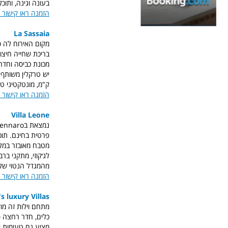
בעונה וגינה, ותוכ
הזמנה ראו קישור 
La Sassaia
מקום האירוח לה סא
בריכת שחייה חיצונ
מכונת כביסה וחדר 
ק"מ, מונטקטיני טרמה נמצאת במרחק של 39 
הזמנה ראו קישור 
Villa Leone
מטבח מאובזר במלו
מהמגדל הנטוי של פי
הזמנה ראו קישור 
's luxury Villas
כלים, חדר רחצה פר