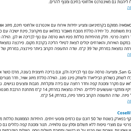
לו ליהנות גם מאינטרנט אלחוטי בחינם ומנוף להרים.
זה
סאיה ממוקם בקרמיניאנו ומציע יחידות אירוח עם אינטרנט אלחוטי חינם, מיזוג אווי
ית משותפת. כל יחידה כוללת מטבח מאובזר במלואו עם מיקרוגל, פינת ישיבה עם ספה
רחצה פרטי. חלק מהיחידות כוללות פטיו ו/או טרסה עם נוף לבריכה או לגן. הוילה מ
ק"מ. שדה התעופה הקרוב ביותר פירנצה, במרחק של 22 ק"מ.
זה
נמצאת בSan Gennaro, ומציעה טרסה עם נוף לבריכה ולגן, וגם בריכה חיצונית בעונה, מרכז כושר
או עם מקרר ומכונת קפה וחדר רחצה עם בידה ומקלחת. מגבות ומצעים נגישים. ג
זה. שדה התעופה הקרוב ביותר פיזה, במרחק 54 ק''מ.
זה
Coselli
מתחם וילות זה מוקף בפארק בשטח של 50 דונם עם כרמים ומטעי זיתים. היחידות הממוזגות
טי עם מוצרי טיפוח ללא תשלום וסלון עם טלוויזיה. תנור ומכונת קפה כלולים גם כן