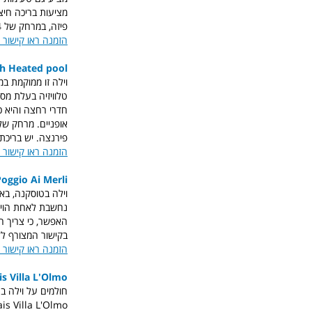
מציעות בריכה חיצ
פיזה, במרחק של 14 ק"מ.
הזמנה ראו קישור 
ith Heated pool
וילה זו ממוקמת במו
חדרי רחצה והיא כו
פירנצה.
יש בריכת 
הזמנה ראו קישור 
Poggio Ai Merli
וילה בטוסקנה, באי
נחשבת לאחת הוילו
האפשר, כי צריך ה
בקישור המצורף ל
הזמנה ראו קישור 
is Villa L'Olmo