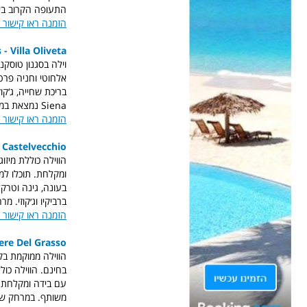
התעופה הקרוב ביותר
הזמנה ראו קישור 
 - Villa Oliveta
Siena נמצאת במרחק 38 ק"מ, (Arezzo נמצאת במרחק 27 ק"מ. שדה התעופה פירנצה נמצא במרחק של 39 ק"מ.
הזמנה ראו קישור 
 Castelvecchio
ומקלחת. תוכלו למ
ברביקיו וג׳קוזי. מרחק של 47 ק''מ מהמגדל הנטוי של פיזה וקתדרלת פיזה,
הזמנה ראו קישור 
dere Del Grasso
הווילה ממוקמת
בק
עם בידה ומקלחת. ב