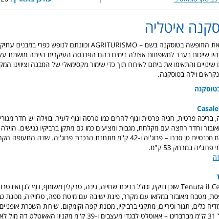
סקנה איטליה
האיטלקים מכנים את החופשה בטוסקנה בשם – AGRITURISMO וכוונתם לנופש כפ
ר היו שייכות בעבר למשפחות אצולה בימים בהם הפרנסה העיקרית הייתה מושתת על ח
שינויים והתאימו את ביתם לאירוח תוך כדי שימור מקסימאלי של המבנה וציווינו המקור
נקראים וילה בטוסקנה.
בטוסקנה
Casale
מאובזר וחדר רחצה עם מקלחת, מגבות ומציעים כמו גם מתקן ברביקיו נגישים. הוילה
במרחק של 46 ק''מ מכנסיית סן סברו – פרוג'יה ו-42 ק''מ מתחנת הרכבת פרוג'יה. שדה
ג'יה במרחק 53 ק''מ.
זה
מקום האירוח Tenuta il Cerro שוכן בויקיו, וכולל בריכת שחייה, גינה, טרקלין משותף, נוף לגן 
סת, מטבח מאובזר במלואו עם מקרר, פינת ישיבה עם מיטת ספה, טלוויזיה, מכונת כ
יח כלים, תנור וכיריים, מתקני ברביקיו, מכונת קפה וקומקום. שירות השכרת אופניים 
ממוקם במרחק של 31 ק''מ מברברינו – אאוטלט לבגדי מעצבים ו-39 ק''מ מקניון האא