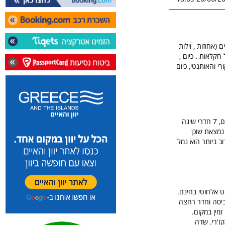
רי במבנים עתיקים (אחוזות , וילות
קלאות . כיום ,
י והאותנטי, כיום
וילה זו מציעה גינה, בריכה פרטית, חניה פרטית ונוף להרים כמו טרסה ונוף לעיר. בווילה יש חדר מגורים, 7 חדרי שינה
 נמצאת שוכן
 התעופה הקרוב ביותר הוא נמל
ואינטרנט אלחוטי בחינם.
ביסה וחדר רחצה
זמין במקום.
וטלט דה מול לאקז'רי. שדה