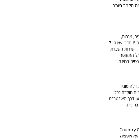
 הקרוב ביותר
ים, מגבות,
טלוויזיה בעלת מסך שטוח עם ערוצי לוויין, פינת אוכל, מטבח מאובזר במלואו וטרסה עם נוף לעיר. בוילה 6 חדרי שינה, 7
יו ושירות השכרת
ה קטיני ו-50 ק''מ מסנטה מריה נובלה, 44 ק''מ מנמל התעופה
רטית בחינם.
ילה פוגיו
ום מוקדם ככל
עו דרך האינטרנט
מונית.
חולמים על וילה בטוסקנה או בית חווה אמיתי, או קוטג' מפנק, עוד אחת מהבחירות הטובות ביותר תהיה Country
ה היא אופציה