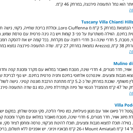
 הוא נמל התעופה פירנצה, במרחק 46 ק''מ.
זה
Tuscany Villa Chianti Hills
וילה בסגנון טוסקני הנמצאת במרחק 5 ק"מ מ Loro Ciuffenna, וכוללת בריכת שח
אלחוטי וחניה פרטית בחינם. הווילה משתרעת על פני 3 קומות ויש בה גינה פרטית עם 
בריכת שחייה, ג‘קוזי, מטבח, 5 חדרי שינה ו-3 חדרי רחצה עם מקלחת. בכל קומה יש אח להס
זה
Mulino di
הווילה כוללת מיזוג אוויר, חדר מגורים, 4 חדרי שינה, מטבח מאובזר במלואו עם מקרר ומכונת
צוא מגבות ומצעים. אינטרנט אלחוטי בחינם וחניה פרטית בחינם. יש נוף לבריכת שח
בעונה, גינה וטרקלין משותף. שוכנת במרחק של כ-5.2 ק''מ מתחנת הרכבת מונטה קטיני.
 כמו גם שדה התעופה פירנצה.
זה
Villa Po
סטל דל פיאנו
אזור עם מגוון פעילויות, כמו טיולי הליכה, סקי וטניס שולחן. במקום י
בחינם. הווילה כוללת מיזוג אוויר, חדר מגורים, 6 חדרי שינה, מטבח מאובזר במלואו עם מק
ווילה תוכלו למצוא מגבות ומצעים, תוכלו להינות מג'קוזי, טרסה ומחסן לציוד סקי, ו
משותף. במרחק של 14 ק''מ מMount Amiata ו-26 ק''מ מבאניו ויניוני. יש אופניים ללא