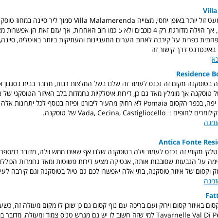
Vill
בדרג המחירים המעט זול יותר באופן יחסי, מצוייה Villa Malamerenda סמוך ל
הרמה כאן מצויינת, אך הוילה מדורגת רק 4 כוכבים ולא 5 כמו רוב האחרות, אך עזם זא
ית כפרית על קירבה לאחת הערים המעניינות והעתיקות ביותר באיטליה, סיינה, מח
באינטרנט דרך קישור זה
אן
Residence B
ה בטוסקנה מקום זה נכנס לעמוד זה שלנו בשל המלצות רבות, מדובר בבית בסגנון אי
 טוסקנה אך מומלץ מאד גם כן, דירות איטלקיות נחמדות בלב האיזור הטוסקני של א
מטבחון נחמד ונוף יפה, בכפר הקסום Pomaia לא רחוק מהעיר ליבורנו ופיזה בנוסף לכל יתר
Vada, Cecina, Castigliocel של טוסקנה.
זמנה
Antica Fonte Resi
טלקי מקומי זה נכנס לעמוד וילה בטוסקנה שלנו אף שאינו ממש וילה, מדובר במספר 
מה על הגבעות שסובבות אותה, אנטיקה מציע דירות פשוטות ומאד נחמדות הכוללו
וק וקסום של איזור טוסקנה, בתי אלה יאפשרו לכם גם טיול בטוסקנה וגם קירבה לעי
זמנה
Fat
סום באיזור קסום וירוק ועם בריכה עם נוף קסום גם כן שוכן לו מקום מעולה זה, כ
פירנצה בכפר Tavarnelle Val Di Pesa למי שזה חשוב לו יש גם מגרש טניס צמוד ומעולה, מ