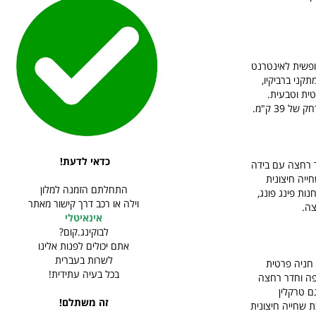
ייה, ג‘קוזי, גישה חופשית לאינטרנט
טרסת שמש, מתקני ברביקיו,
קה רומנטית וטבעית.
כדאי לדעת!
 קפה וחדר רחצה עם בידה
ייה חיצונית
התחלתם הזמנה למלון
 גישה לשולחנות פינג פונג,
וילה או רכב דרך קישור מאתר
אינאיטלי
לבוקינג.קום?
אתם יכולים לפנות אלינו
לשרות בעברית
ש חניה פרטית
בכל בעיה עתידית!
רר ומכונת קפה וחדר רחצה
גם טרקלין
זה משתלם!
 תשלום, בריכת שחייה חיצונית