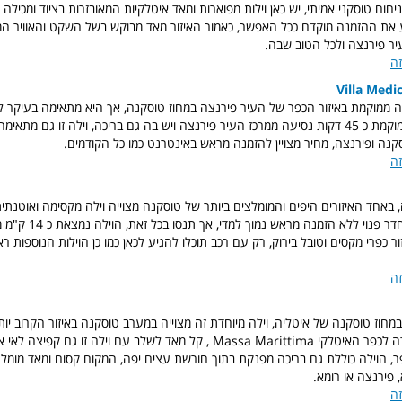
צע את ההזמנה מוקדם ככל האפשר, כאמור האיזור מאד מבוקש בשל השקט והאוויר המצ
יר פירנצה ולכל הטוב שבה.
זה
Villa Medi
נה ממוקמת באיזור הכפר של העיר פירנצה במחוז טוסקנה, אך היא מתאימה בעיקר ל
רומנטית, הוילה ממוקמת כ 45 דקות נסיעה ממרכז העיר פירנצה ויש בה גם בריכה, וילה זו גם מת
סקנה ופירנצה, מחיר מצויין להזמנה מראש באינטרנט כמו כל הקודמים.
זה
, באחד האיזורים היפים והמומלצים ביותר של טוסקנה מצוייה וילה מקסימה ואוטנתית ז
Gimi באיזור כפרי מקסים וטובל בירוק, רק עם רכב תוכלו להגיע לכאן כמו כן הוילות הנוספות
זה
מחוז טוסקנה של איטליה, וילה מיוחדת זה מצוייה במערב טוסקנה באיזור הקרוב יותר
לעיר ליבורנו וצמודה לכפר האיטלקי Massa Marittima , קל מאד לשלב עם וילה זו ג
, הוילה כוללת גם בריכה מפנקת בתוך חורשת עצים יפה, המקום קסום ומאד מומל
 פירנצה או רומא.
זה