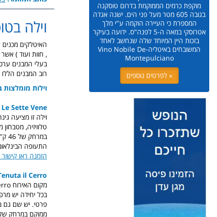
מוקפת כרמים הממוקמת בדרום טוסקנה
בגובה 605 מטר מעל פני הים. ישנה אגדה
וילה בטו
המספרת כי העיירה הוקמה ע"י מלך
אטרוסקי במאה ה-5 לפנה"ס. ידועה בעיקר
בזכות היין המיוחד שלה שנחשב לאחד
המשובחים באיטליה-Vino Nobile De
, חוות ועוד ) אש
Montepulciano
בעלי המבנים ערכו 
רוב המבנים הללו 
» לפרטים נוספים
וילות מומלצות 
 Le Sette Vene
טלוויזיה, מטבחון 
התעופה הבינלאומי פרו
הזמנה ראו קישור 
Tenuta il Cerro
בכל יחידה יש מרפ
פרטי. יש שם גם מד