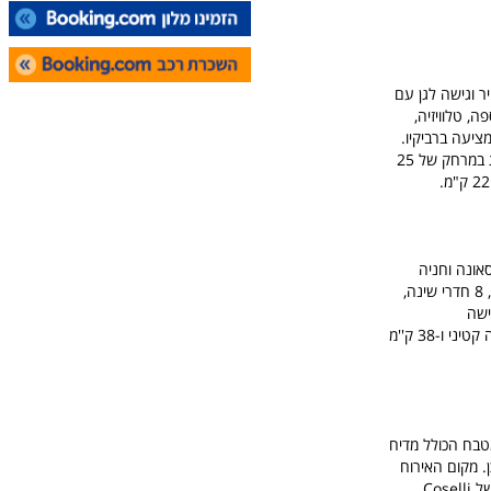
ר וגישה לגן עם
, טלוויזיה,
ציעה ברביקיו.
יש טרקלין משותף במקום האירוח, והאורחים יכולים לצאת לטיולי הליכה בקרבת מקום. פירנצה נמצאת במרחק של 25
 וסאונה וחניה
פרטית בחינם. תוכלו לשחק בשולחן הביליארד ולשחק פינג פונג. הווילה כוללת מיזוג אוויר, חדר מגורים, 8 חדרי שינה,
ישה
לג׳קוזי, מתקני ברביקיו ומתקני שעשועים לילדים. הוילה נמצאת במרחק 14 ק''מ מתחנת הרכבת מונטה קטיני ו-38 ק''מ
 כוללות מטבח הכולל מדיח
. מקום האירוח
מציע גם טעימות יין ושמן זית, ושירות שף פרטי על פי בקשה ותמורת תשלום נוסף. הווילות היוקרתיות של Coselli