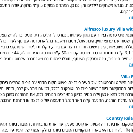
ונית. מגרש משחקים לילדים זמין גם כן. המתחם
ממוקם 5 ק"מ מלוקה,
שדה התעופה
זה
Alfresco luxury Villa w
נטקטיני טרמה באזור עם מגוון פעילויות, כמו טיולי הליכה, דיג וטניס. בווילה יש מצע
ללת מיזוג אוויר, פינת ישיבה וחדר רחצה עם בידה, מקלחת וג'קוזי. יש מתקני ברביק
אופניים. מרחק של 6.1 ק''מ מתחנת הרכבת מונט
שחייה חיצונית, גינה וטרקלין משותף, ותוכלו ליהנות גם מאינטרנט אלחוטי וחניה פ
זה
Villa 
זור השקט והפסטורלי של העיר פירנצה, פשוט מקום חלומי עם נופים טבולים בירוק, ו
ת המבוקשות ביותר באיזור פירנצה וטוסקנה בכלל, לכן אם מתחשק לכם, הזמינו מק
רבה מזל למצוא כאן וילה פנויה בדיוק בתאריכים הנוחים לכם, את ההזמנה כמובן בצ
לא עמלת הזמנה, ההגעה קלה מאד מנמל התעופה של פירנצה או מתחנת הרכבת ב
זה
Country Rela
Relais Villa L'Olmo וילה זו גם היא באחד המיקומים הטובים ביותר בחלק הכפרי של העיר פירנצ