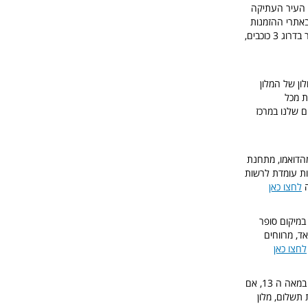
ל העיר העתיקה
ה [למעלה מ 1000 איש המליצו עליו באתרי ההזמנות
באינטרנט!], המלון בעיצוב ייחודי ומקסים, באדום ולבן הוא אחד המלונות המודרנים ביותר שבמרכז העיר בדרוג 3 כוכבים,
ון של המלון
ות הגדולות ביותר של איטליה, המיקום הסופר מרכזי 5 דקות מכל
ם שלנו במרכז
מרכז העניינים של פירנצה, 10 דקות הליכה מהדואמו, מתחנת
אות עומדת לרשות
ה
לחצו כאן
H גם שוכן במיקום סופר
ם מאד, מרווחים
לחצו כאן
גם מלון זה מהמומלצים ביותר שלנו בדרוג 4 במיקום נפלא וסמוך למלון הקודם, מלון זה שימש כמלון גם במאה ה 13, אם
תשלום, מלון