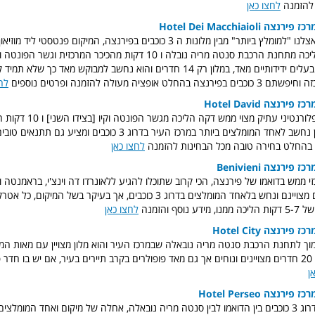
ח להזמנה
לחצו כאן
Hotel Dei Macchiaioli
מלון מקיאולי זוכה אצלנו "למומלץ ביותר" מבין מלונות ה 3 כוכבים בפירנצה, המיקום פנטס
העיר, 10 דקות הליכה מתחנת הרכבת סנטה מריה נובלה ו 10 דקות מהכיכר המרכזית
מקסים, נקי, נח והבעלים ידידותיים מאד, במלון רק 14 חדרים והוא נחשב למבוקש מאד כ
לט אופציה מעולה להזמנה ופרטים נוספים
לח
Hotel David
מלון מצויין בסגנון פלורנטיני עתיק מ
של פירנצה, המלון נחשב לאחד המומלצים ביותר במרכז העיר בדרוג 3 כוכבי
 בהחלט בחירה טובה מכל הבחינות להזמנה
לחצו כאן
Benivieni
זי ממש בדואמו של פירנצה, הכי קרוב שתוכלו להגיע ללאונרדו דה וינצ'י, בראמנטה ומ
המלון מציע תנאים מצויינם ונחש בלאחד המומלצים בדרוג 3 כוכבים, אך בעיקר בשל המ
וסף והזמנה
לחצו כאן
Hotel City
סמוך לתחנת הרכבת סנטה מריה נובאלה שבמרכז העיר והוא מלון מצויין עם מאות המ
מכל העולם, במלון 20 חדרים מצויינים ונוחים אך גם מאד פופולרים בקרב תיירים בעיר, אם יש בו חד
ן
Hotel Perseo
עוד מלון מעולה בדרוג 3 כוכבים בין הדואמו לבין סנטה מריה נובאלה, אחלה של מיקום ואחד המומל