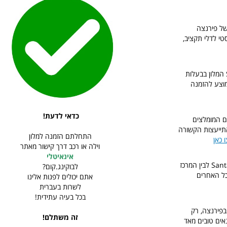
של פירנצה
דובר במלון מינימלסטי לדלי תקציב,
עוד מלון מומלץ בדרוג 3 כוכבים במרכז פירנצה, גם הוא צמוד לתחנת הרכבת Santa Maria Novella המלון בבעלות
 מוצע להזמנה
כדאי לדעת!
ם הוא אחד ממלונות ה 2 כוכבים המומלצים
 התייעצות הקשורה
התחלתם הזמנה למלון
 כאן
וילה או רכב דרך קישור מאתר
אינאיטלי
Santa Maria Novella לבין המרכז
לבוקינג.קום?
 כל האחרים
אתם יכולים לפנות אלינו
לשרות בעברית
בכל בעיה עתידית!
 נובלה בפירנצה, רק
זה משתלם!
נאים טובים מאד