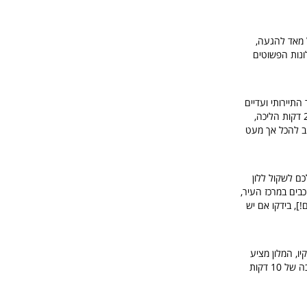
ה ממש 2 דקות הליכה משם וקל מאד להגעה,
לונות הפשוטים
האיזור התיירותי ועדיים
במרכז העיר, 10 דקות הליכה לגשר הפונטה וקיו 15 דקות הליכה לדואמו ולאופיצי, ותחנת הרכבת כ 20 דקות הליכה,
וב להכל אך מעט
כם לשקול ללון
וי בדיוק דקה הליכה מהאופיצי, ללא קשר מדובר באחד המלונות הטובים ביותר בדרוג 3 כוכבים במרכז העיר,
], בידקו אם יש
 וקיו, המלון מציע
חדרים בסגנון טיפוסי וגם לו יתרון מצויין בדמות גג כם פינת ישיבה ונופים מקסימים של כל פירנצה, הליכה של 10 דקות