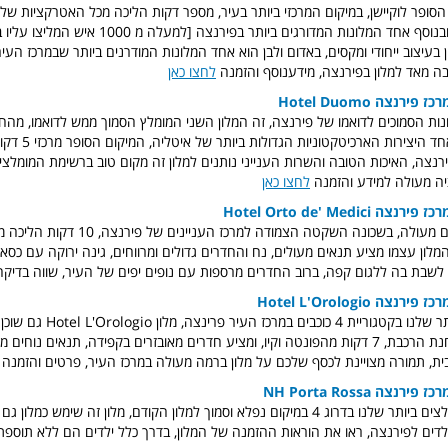
הסופר לוקיישן, במיקום המרכזי ביותר בעיר, מספר דקות הליכה מכל האטרקציות ש
וקל מאד להגעה, ובנוסף אחד המלונות המדורגים ביותר בפירנצ
 מאד למלון בפירנצה, מידענוסף והזמנה
לחצו כאן
Hotel Duomo
ונות הסמוכים לדואמו של פירנצה, זה המלון השני המומלץ הסמוך ממש לדואמו, מהחל
תוכלו לראות את אחד היצירות הארכיטקטוני
נצה, האיכות הטובה והשרות הענייני נותנים למלון זה מקום טוב ברשימת המומלצי
יה מעולה למידע והזמנה
לחצו כאן
Hotel Orto de' Medici
יופי של מלון במיקום מעולה, בשכונה השקטה הצמודה ל
מלון עצמו מציע תנאים מעולים, נח והחדרים גדולים ומרווחים, גינה ירוקה עם כס
לשבת בה ללגום קפה, ברוב החדרים מרספות עם נופים יפים של העיר, שווה בדיק
Hotel L'Orologio
ת 4 כוכבים במרכז העיר פרינצה, מלון
otel L'Orologio
מרכזי 5 דקות מתחנת הרכבת, 7 דקות מהפונטה וקיו, ומציע חדרים מאובזרים בקפידה, תנאים נוחי
רבית, תמורה מצויינת לכסף שלכם על מלון ברמה מעולה במרכז העיר, פרטים והזמנה
NH Porta Rossa
דים לפירנצה, ראו את הוראות ההזמנה של המלון, בדרך כלל ילדים הם ללא תוספת 