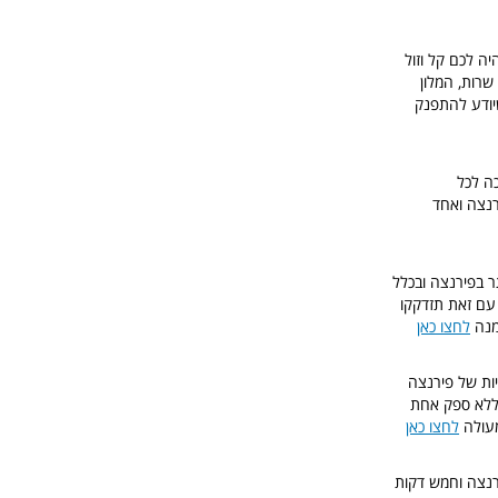
ה ממרכז העיר, אך יהיה לכם קל וזול
שרות, המלון
יודע להתפנק
ל פירנצה שבמרכז העיר, 5 דקות הליכה לכל
רנצה ואחד
, אחד המלונות הטובים ביותר בפירנצה ובכלל
 עם זאת תזדקקו
זמנה
לחצו כאן
 דקות הליכה מכל האטרקציות של פירנצה
, ללא ספק אחת
מעולה
לחצו כאן
רנצה וחמש דקות