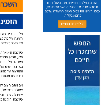
הרבה המלצות מתיירים מכל העולם וגם
מישראלים בבירת איטליה האולטימטיבית,
כנסו והזמינו את בסיס הטיול המעולה שלכם
ברומא בקלות!
» לפרטים נוספים
מלונות בפירנצה, ב
של העיר פירנצה ב
פירנצה היא אחת ה
מלון, חלקפ מומולצ
מאד לכן מלונות ב
בפירנצה שיש עליו 
והמלצות על מלונ
גם רגלית מהתחנה
אם אתם רוצים להמ
איטליה הישראלי,
שימו לב, עמוד מכ
פירנצה והזמנה ב