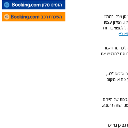
טי ליד מוזיאון סן מרקו במרכז
 וגשר הפונטה וקיו, המלון עצמו
ך שלא תמיד קל למצוא בו חדר
צו כאן
צוי ממש דקה הליכה מגשר הפונטה וקיו [בצידו השני] ו 10 דקות הליכה מהדואמו
ם ומציע גם תתנאים טובים וגם להרגיש את
יאכלאנג'לו..,
יקום, כל אטרקציה או מיקום
לצות של תיירים
ר פנוי שווה הזמנה,
צים גם כן במרכז