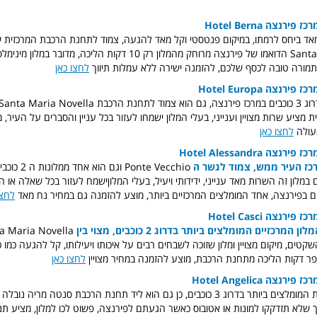
Hotel Berna
אד ביחס לרמתו, במיקום פנטסטי וקל מאד להגעה, צמוד לתחנת הרכבת המרכזית 
Santa Maria Novella הדואמו של פירנצה מרוחק מהמלון רק 10 דקות הליכה, מ
מורה טובה לכסף שלכם, להזמנה ישירה ללא עמלות תיווך
לחצו כאן
Hotel Europa
מציע שרות מצויין וענייני, בעלי המלון ישמחו לעזור בכל עניין והסברים על העיר,
עולה
לחצו כאן
Hotel Alessandra
רכז העיר ממש, צמוד לגשר ה
Ponte Vecchio וג
 במלון זה השרות מאד ענייני, ידידותי ויעיל, בעלי המלוןישמח לעזור בכל שאלה או
ונים בפירנצה, אחד המומלצים המרכזיים ביותר, מוצע להזמנה גם במחיר נח מאד
לחצו
Hotel Casci
מרכזיים המומלצים ביותר בדרוג 2 כוכבים, מצוי בין
טים, מיקום מצויין ומלון שזוכה לשבחים רבים על איכותו ויעילותו, קל להגעה כמו
פר דקות הליכה מתחנת הרכבת, מוצע להזמנה במחיר מצויין
לחצו כאן
Hotel Angelica
עוד אחד מהמלונות המומלצים ביותר בדרוג 3 כוכבים, כן גם הוא ליד תחנת הרכבת סנטה מריה
כך שלא תזדקקו למונות או אטובוס כאשר הגעתם לפירנצה, פשוט לכו למלון, מציע ת