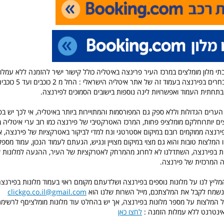
תי מלון מומלצים במרכז העיר פרינצה באיטליה כולל קישור ישיר להזמנה ללא עמלות
הזמנה, מלונות מובחרים בפירנצה 
תחתית העמוד ואפשרויות לינה נוספות בישובים הסמוכים לפירנצה.
ערים הגדולות וללא ספק גם המפורסמות והמתויירות ביותר באיטליה, אי לכך יש בפ
ים יותרוחלקם מומלציפ פחות, המרכז האטרקטיבי של פירנצה כמו רוב ערי איטליה בס
פירנצה ממוקמים רובם במיקום אסטרטגי ונח למדי לביקור באטרקציות של פירנצה, 
המלצות טובות והוא גם מצוי במיקום מצויין ונגיש, הגעתם לעמוד הנכון, עמוד מספ
ות בפירנצה, השתדלנו לא לחרוג מהמרחק לאטרקציות של העיר, ההגעה למלונות 
 המרכזית של פירנצה.
ליץ לנו על מלונות נוספים בפירנצה ושלדעתם מקומם ראוי בעמוד מלונות בפירנצ
 נשמח לקבל את המלצתכם, מייל השרות שלנו הוא
clickgo.co.il@gmail.com
יל המלצות על מספר מלונות בפירנצה, אך יש בהחלט עוד מלונות מומלציםף לרשימ
אינטרנט ללא עמלות הזמנה :
לחצו כאן