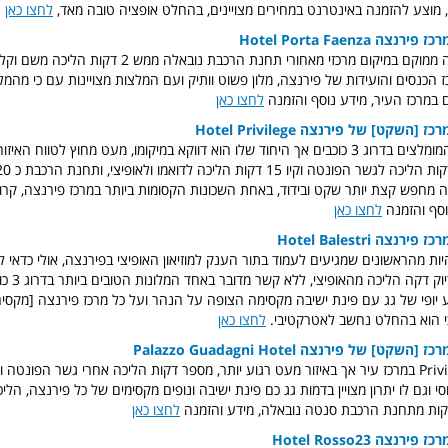
 מוצע להזמנה באינטרנט במחירים מצויינים, בהחלט אופציה טובה מאד,
לחצו כאן
Hotel Porta Faenza
מלון פורטה פיאנזה ממוקם במיקום מרכזי מאחורי תחנת הרכבת נובאל
 הכנסים והועידות של פירנצה, מלון פשוט וותיק ועם המלצות מצויינות עם כי מהמ
לחצו כאן
Hotel Privilege
מלון זה גם הוא מהמומלצים בדרוג 3 כוכבים אך היחוד שלו הוא דווקא במיקומו, מעט מחוץ לטווח 
 מחפש קצת יותר שקט ובידוד, באחת השכונות הקסומות ביותר במרכז פירנצה, קר
וסף והזמנה
לחצו כאן
Hotel Balestri
ות מהראשונים שמגיעים לעמוד בתור הענק למוזיאון האופיצי בפירנצה, אולי כדאי ל
במלון זה המצ
ע יופי של גג עם פינת ישיבה מקסימה הצופה על הנהר ועל כל מרכז פירנצה [מקסים!
 כי הוא בהחלט נחשב לאטרקטיבי.
לחצו כאן
Palazzo Guadagni Hotel
עוד מלון כמו Privilege במרכז עיר אך באיזור מעט רגוע יותר, מספר דקות הליכה אחרי גשר הפונטה
לחצו כאן
Hotel Rosso23