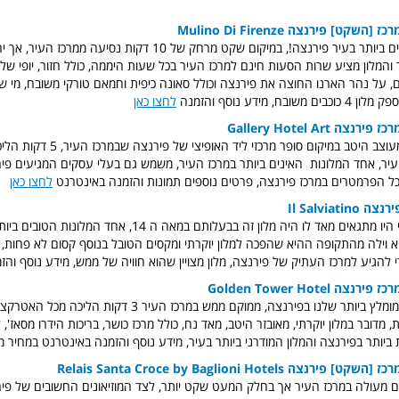
Mulino Di Firenze
אחד המלונות היפים ביותר בעיר פירנצה!, במיקום שקט מרחק של 10 דקות נסיע
המלון מציע שרות הסעות חינם למרכז העיר בכל שעות היממה, כולל חזור, יופי של 
 על נהר הארנו החוצה את פירנצה וכולל סאונה כיפית וחמאם טורקי משובח, מי ש
בח, מידע נוסף והזמנה
לחצו כאן
Gallery Hotel Art
עוד מלון משובח ומעוצב היטב במיקום סופר מרכזי ליד האופיצי ש
יר, אחד המלונות האיני
ם ביותר במרכז העיר, משמש גם בעלי עסקים המגיעים פי
ל הפרמטרים במרכז פירנצה, פרטים נוספים תמונות והזמנה באינטרנט
לחצו כאן
Il Salviatino
גם משפחת מדיצ'י היו מתגאים מאד לו היה מלון זה בבעלותם במאה ה 14
וא וילה מהתקופה ההיא שהפכה למלון יוקרתי ומקסים הטובל בנוסף קסום לא פחות,
י להגיע למרכז העתיק של פירנצה, מלון מצויין שהוא חוויה של ממש, מידע נוסף וה
Golden Tower Hotel
מלון ה 5 כוכבים המומלץ ביותר שלנו בפירנצה, ממוקם ממש במרכז העיר 3
מדובר במלון יוקרתי, מאובזר היטב, מאד נח, כולל מרכז כושר, בריכות הידרו מסאז'
 ביותר בפירנצה והמלון המודרני ביותר בעיר, מידע נוסף והזמנה באינטרנט במחיר 
Relais Santa Croce by Baglioni Hotels
ום מעולה במרכז העיר אך בחלק המעט שקט יותר, לצד המוזיאונים החשובים של פי