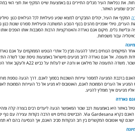
חות. את נפלאות העיר מגלים התיירים גם באמצעות שייט המקיף את חצי האי במהלכ
בים שמציע האיזור.
ה
המקיף את העיר, יכולים המבקרים למצוא שפע פעילויות לכל הגילאים כגון: טיולים
 הערים, טיולי אופניים מהנים בנוף הטבע המשתנה ופעילויות ספורט שונות כגון גול
ה וגלישת גלים. מיקום אגם גארדה והאטרקציות הרבות הסובבות אותו הופכים אותו
באיטליה עבור משפחות.
יונה
אחד המיקומים הנוחים ביותר להגעה מבין כל אתרי הנופש הממוקמים על אגם גארדה
דות תעופה. אל אגם גארדה לרוב מגיעים מישראל באמצעות טיסת שכר לשדה הת
 האגם ברכבת המגיעה למספר עיירות השוכנות בסמוך לאגם. דרך הגעה נוספת מורונה
 המגיע אל הערים הסמוכות לאגם, האוטובוס לא מגיע אל כל העיירות הסמוכות לאגם
ליו מגיעים איך מומלץ להגיע.
אגם גארדה
ול באיזור היא באמצעות רכב שכור המאפשר הגעה ליעדים רבים בצורה קלה ומהי
המרכזי הסובב את האגם נקרא Via Gardesana. הכבישים נוחים ויש הרבה נקודות עצירה ע
ישנם קווי אוטובוס המקשרים בין רוב הנקודות סביב האגם, אך הנסיעה בהם לא תמיד
יונה