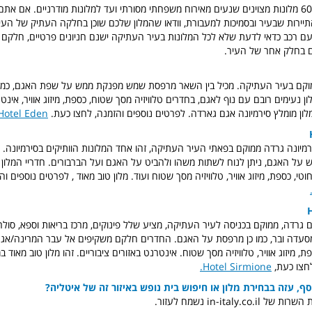
בסירמיונה יותר מ-60 מלונות מצוינים שנעים מאירוח משפחתי מסורתי ועד למלונות מודרניים. אם א
תיירות שבעיר ובסמיכות למעבורת, וודאו שהמלון שלכם שוכן בחלקה העתיק של העי
 רכב כדאי לדעת שלא לכל המלונות בעיר העתיקה ישנם חניונים פרטיים, חלקם מ
ם בחלק אחר של העיר.
ם הממוקם בעיר העתיקה. מכיל בין השאר מרפסת שמש מפנקת ממש על שפת האגם, כמו 
לון נעימים רובם עם נוף לאגם, בחדרים טלוויזיה מסך שטוח, כספת, מיזוג אוויר, אינט
מלון מומלץ סירמיונה אגם גארדה. לפרטים נוספים והזמנה, לחצו כעת.
Hotel Eden
ם בסירמיונה גרדה ממוקם בפאתי העיר העתיקה, זהו אחד המלונות הוותיקים בסירמיונה.
ל האגם, ניתן לנוח לשתות משהו ולהביט על האגם ועל הברבורים. חדריי המלון מר
י, כספת, מיזוג אוויר, טלוויזיה מסך שטוח ועוד. מלון טוב מאוד , לפרטים נוספים ו
ם באגם גרדה, ממוקם בכניסה לעיר העתיקה, מציע שלל פינוקים, מרכז בריאות וספא, סולר
, מסעדה ובר, כמו כן מרפסת על האגם. החדרים חלקם משקיפים אל עבר המרינה/אגם
 מיזוג אוויר, טלוויזיה מסך שטוח. אינטרנט באזורים ציבוריים. זהו מלון טוב מאוד ב
חצו כעת,
Hotel Sirmione.
סף, עזה בבחירת מלון או חיפוש בית נופש באיזור זה של איטליה?
in-italy.c נשמח לעזור.