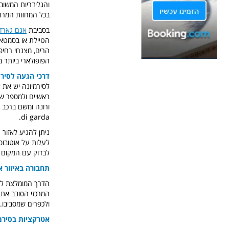
והגלידריות המשוב
בכל המחזות המרהי
בסביבת
אגם גארד
הטיילת או בסמטאות
הרים, מצנחי רחיפ
הפופולארי ביותר 
דרכי הגעה לסירמ
לסירמיונה יש את 
ראשיים ולמספר ש
di garda.
ניתן להגיע לאזור
לעלות על אוטובוס
לבדוק עם המקום א
תחבורה באיזור 
הדרך המומלצת לטי
ולכפרים שמסביבו. 
אטרקציות בסירמ