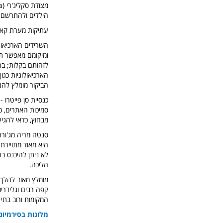
הילדים ולהתרשם 
עתיקות מערת קאטולוס - Grotte di Catull הינו אתר הריסות של
ומיקומם מאפשר תצ
לזהותם בקלות; בת
הארכיאולוגיות כגו
הביקור מומלץ להנ
סמיכות האתרים, כ
מבחוץ, כדאי להגיע
היא מאוד מתויירת 
הליכה.
מומלץ מאוד להלך 
קפה רבים וגלידרי
המקומות ורוב בתי
מלונות בסירמיונ