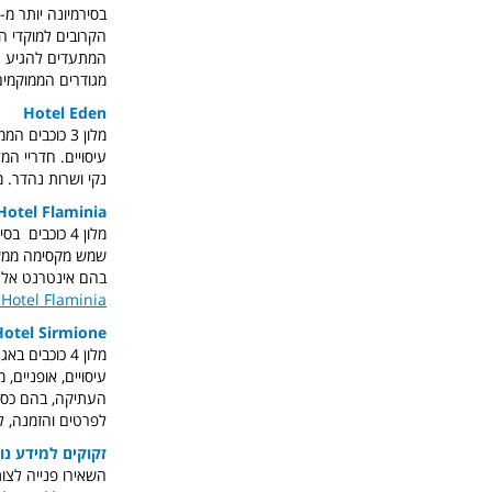
הקרובים למוקדי ה
המתעדים להגיע עם
מגודרים הממוקמי
Hotel Eden
מ
לון 3 כוכבי
עיסויים. חדריי המ
נקי ושרות נהדר. 
Hotel Flaminia
מלון 4 כוכבי
שמש מקסימה ממש ע
בהם אינטרנט אלחוט
Hotel Flaminia.
Hotel Sirmione
מלון 4 כוכבי
עיסויים, אופניים
העתיקה, בהם כספת,
לפרטים והזמנה, ל
זקוקים למידע נו
השאירו פנייה לצות השרות של o.il