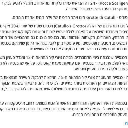
מצודת סקליג'רי (Rocca Scaligera) - מצודה הנראית כאילו נלקחה מהאגדות. מומלץ להגיע ל
מהנוף המרהיב הנשקף ממגדל המצודה.
 וילה רומית אדירת מימדים.
השרידים הארכיאולוגים המרשימים של הוילה (
פית מעוררת השראה על האגם. לוילה שלוש קומות והיא מחולקת לאגפים שונים שע
י המרחץ, העמודים, הקשתות, אולמות ועוד. בכניסה מוצגים גם הממצאים של החפי
ן תכשיטים, מטבעות ופסיפסים. מידע נוסף ניתן לקבל במוזיאון הקטן שממוקם בכניסה
ות ממנוחה נעימה בחורשת זיתים המקיפה את בנייני המוזיאונים.
דאי לשלב את הביקור בכנסייה עם עתיקות מערת קאטולוס. על אף שהכנסייה לא מ
 שכן חלקה הפנימי מעניין ומפתיע.
סנטה מריה מג'ורה - כנסייה המעוטרת ציורי קיר מהמאה ה-15. המלצות למבקר:
ושעות הצהריים הן העמוסות ביותר בתיירים. לכן כדאי להגיע לביקור בשעות הבוקר 
בסמטאות העיר העתיקה והמדרחוב הראשי וליהנות ממופעי רחוב, ארכיטקטורה עתיק
ות. כדאי לשים לב שכיאה לאחת הערים המתויירות באזור, סירמיונה היא גם מאוד יק
 העסק מתפרנסים מהתיירים הרבים.
ה