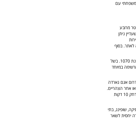
ביקור משפחתי עם
Catullo's Grotto) מכסים שטח של יותר מ-20 אלף מטר מרובע
דיין ניתן
רות
 לאתר. בסוף
כנסיית סן פייטרו - הכנסייה שנבנתה בימי הלומברדים, מכילה ציורי קיר מהמאה ה-12 ומגדל פעמון משנת 1070. בשל
רשימה במיוחד
 העיירה הנמצאת בדרום אגם גארדה
או אחר הצהריים.
לא ניתן להיכנס ברכב למרכז העיר ולכן יש בכניסה חניונים (בתשלום) אשר מהם ניתן להמשיך ברגל, מרחק 10 דקות
ה, שופינג, בתי
רה יחסית לשאר