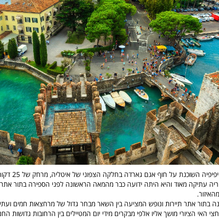
פיה השוכנת על חוף אגם גארדה בחלקה הצפוני של איטליה, מרחק של 25 דקות נסיעה מהעיר
וריה עתיקה מאוד והיא היתה ידועה כבר מהמאה הראשונה לפני הספירה בתור אתר
איזור.
ונה בתור אתר תיירות ונופש המציעה בין השאר מבחר גדול של מרחצאות חמים ועתירי
. חצי האי הציורי מושך אליו אלפי מבקרים מידי יום המטיילים בין הרחובות גדושות הח