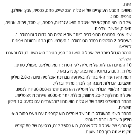
היורו.
משאבי הטבע העיקריים של איטליה הם: שייש, פחם, כספית, אבץ, אשלגן,
גורפית וספוג.
עיקר הייצוא החקלאי של איטליה הוא: עגבניות, פסטה, יין, סוכר, זיתים, אגוזים,
תאנים, אנשובי וצדפות.
שני ענפי הספורט הפופולרים ביותר של איטליה הם כדורגל ופורמולה 1.
באיטליה 2 מסלולים בסבב הפורמולה 1 העולמי, בסן מרינו ובמונזה צפונית
למילאנו.
הנהר הגדול ביותר של איטליה הוא נהר הפו, הטיבר הוא השני בגודלו והארנו
השלישי.
10 הערים הגדולות של איטליה לפי הסדר: רומא, מילאנו, נאפולי, טורינו,
פלרמו, ג'נובה, בולוניה, פירנצה, קטניה, בארי.
רומא היא העיר ה-4 בגודלה באירופה מבחינת אוכלוסיה ומונה כ-2.8 מיליון
תושבים. הגדולות ממנה הן: לונדון, מדריד וברלין.
התוצר הלאומי הגולמי של איטליה הוא מעט יותר מ-30,000 יורו לנפש.
איטליה מחולקת ל-20 מחוזות, וכוללת יותר מ-8000 עיירות מוניציפליות.
המחוז המאוכלס ביותר של איטליה הוא מחוז לומבארדיה עם כמעט 10 מיליון
תושבים.
המחוז השני המאוכלס ביותר של איטליה הוא קמפניה עם מעט פחות מ-6
מיליון תושבים, ורובם בנאפולי.
קו החוף של איטליה לכל אורכה, הוא 7600 ק"מ, בנסיעה של 80 קמ"ש
תקיפו אותה תוך 100 שעות.