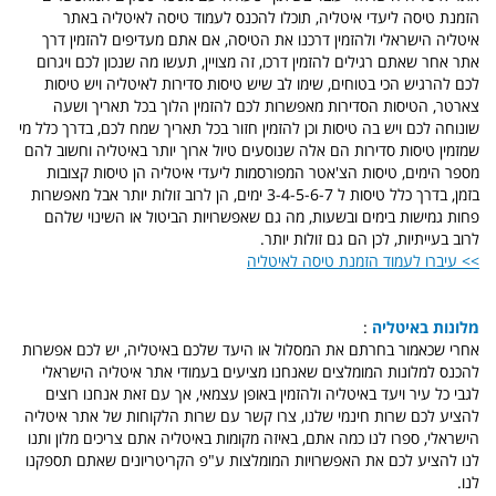
הזמנת טיסה ליעדי איטליה, תוכלו להכנס לעמוד טיסה לאיטליה באתר
איטליה הישראלי ולהזמין דרכנו את הטיסה, אם אתם מעדיפים להזמין דרך
אתר אחר שאתם רגילים להזמין דרכו, זה מצויין, תעשו מה שנכון לכם ויגרום
לכם להרגיש הכי בטוחים, שימו לב שיש טיסות סדירות לאיטליה ויש טיסות
צארטר, הטיסות הסדירות מאפשרות לכם להזמין הלוך בכל תאריך ושעה
שונוחה לכם ויש בה טיסות וכן להזמין חזור בכל תאריך שמח לכם, בדרך כלל מי
שמזמין טיסות סדירות הם אלה שנוסעים טיול ארוך יותר באיטליה וחשוב להם
מספר הימים, טיסות הצ'אטר המפורסמות ליעדי איטליה הן טיסות קצובות
בזמן, בדרך כלל טיסות ל 3-4-5-6-7 ימים, הן לרוב זולות יותר אבל מאפשרות
פחות גמישות בימים ובשעות, מה גם שאפשרויות הביטול או השינוי שלהם
לרוב בעייתיות, לכן הם גם זולות יותר.
>> עיברו לעמוד הזמנת טיסה לאיטליה
מלונות באיטליה
:
אחרי שכאמור בחרתם את המסלול או היעד שלכם באיטליה, יש לכם אפשרות
להכנס למלונות המומלצים שאנחנו מציעים בעמודי אתר איטליה הישראלי
לגבי כל עיר ויעד באיטליה ולהזמין באופן עצמאי, אך עם זאת אנחנו רוצים
להציע לכם שרות חינמי שלנו, צרו קשר עם שרות הלקוחות של אתר איטליה
הישראלי, ספרו לנו כמה אתם, באיזה מקומות באיטליה אתם צריכים מלון ותנו
לנו להציע לכם את האפשרויות המומלצות ע"פ הקריטריונים שאתם תספקנו
לנו.