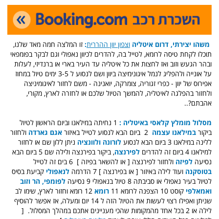
משהו יצירתי, דרום איטליה
וצפון יוון ההררית
:
זו המלצה חמה מאד שלנו,
תוכלו לקחת טיסה לרומא, לטייל בה, להדרים לכיוון נאפולי וגם לבקר בפומפאי
ובהר הגעש וזוב ואז לחצות את כל איטליה עד העיר בארי או ברנדיזי, לעלות
על אונייה ולהפליג לנמל איגונימיצה ביוון ושם לנסוע ל 3-5 ימים טיול במחוז
אפירוס של יוון - כפרי זגוריה, צומרקה, יואנינה - משם לחזור לאיגומיניצה
ולחזור בהפלגה לאיטליה, להמשך הטיול שלכם או לחזרה לארץ, מקורי,
אהבתם?..
מסלול מומלץ קלאסי באיטליה :
1 נחיתה במילאנו וביום הראשון לטיול
ביקור
במילאנו עצמה
2 ביום הבא לנסוע לטייל באיזור
אגם גארדה
ולחזור
ללינה במילאנו 3 ביום הבא לנסוע
לורונה ולוונציה
ניתן ללון שם או לחזור
למילאנו 4 ביום זה להדרים
לפירנצה
, ביקור בפירנצה ולילה שם 5 ביום הבא
נסיעה
לפיזה
ולחזור לפירנצה [ או להשאר בפיזה ] 6 בים זה לטייל
בטוסקנה
ועוד לילה באיזור [ או בפירנצה ] 7 הדרמה
לנאפולי
קביעת בסיס
לטיול בעיר נאפולי או סביבתה 8 טיול בנאפולי 9 נסיעה
לפומפי, הר וזוב
ואמאלפי
קוסט 10 הצפנה לרומא 11
רומא
12 רומא וחזור לארץ, שימו לב
שניתן ואפילו רצוי לעשות את הטיול הזה ל 14 יום ומעלה, אז אפשר להוסיף
לילה או 2 בכל אחד מהמקומות שהכי מעניינים אתכם במהלך המסלול. [