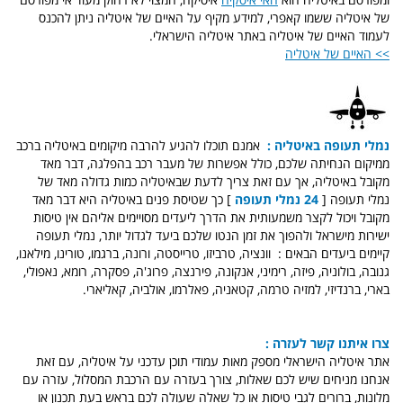
של איטליה ששמו קאפרי, למידע מקיף על האיים של איטליה ניתן להכנס
לעמוד האיים של איטליה באתר איטליה הישראלי.
>> האיים של איטליה
נמלי תעופה באיטליה :
אמנם תוכלו להגיע להרבה מיקומים באיטליה ברכב
ממיקום הנחיתה שלכם, כולל אפשרות של מעבר רכב בהפלגה, דבר מאד
מקובל באיטליה, אך עם זאת צריך לדעת שבאיטליה כמות גדולה מאד של
נמלי תעופה [
24 נמלי תעופה
] כך שטיסת פנים באיטליה היא דבר מאד
מקובל ויכול לקצר משמעותית את הדרך ליעדים מסויימים אליהם אין טיסות
ישירות מישראל ולהפוך את זמן הנטו שלכם ביעד לגדול יותר, נמלי תעופה
קיימים ביעדים הבאים : וונציה, טרביזו, טרייסטה, ורונה, ברגמו, טורינו, מילאנו,
גנובה, בולוניה, פיזה, רימיני, אנקונה, פירנצה, פרוג'ה, פסקרה, רומא, נאפולי,
בארי, ברנדיזי, למזיה טרמה, קטאניה, פאלרמו, אולביה, קאליארי.
צרו איתנו קשר לעזרה :
אתר איטליה הישראלי מספק מאות עמודי תוכן עדכני על איטליה, עם זאת
אנחנו מניחים שיש לכם שאלות, צורך בעזרה עם הרכבת המסלול, עזרה עם
מלונות, ברורים לגבי טיסות או כל שאלה שעולה לכם בראש בעת תכנון או