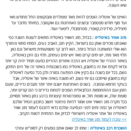
שיא העונה.
האיים של איטליה הופכים להיות מאד פופולרים ומבוקשים החל מחודש מאי
ועד סוף חודש ספטמבר ובשנים האחרונות גם אוקטובר, במיוחד מדובר על
סיציליה, סרדיניה,קאפרי, סטרומבולי, ליפארי ועוד.
מזג אוויר באיטליה :
בגדול, מזג האוויר באיטליה מתאים לעונות השנה כפי
שאנחנו מכירים אותן גם בישראל, הקיץ חם, האביב נעים, הסתיו סתווי והחורף
הוא אולי המשתנה הגדול ביותר, הוא לרוב קר משמעותית מישראל וגם כאן
תלוי מאד מתי, יש ימים קרים מאד ויש ימים נעימים, תלוי גם היכן באיטליה,
באיזור ההררי של איטליה ויש הרבה איזורים ההריים כמעט תמיד יהיה קר יותר
וכדאי לקחת את זה בחשבון, באיטליה כמו בשכנותיה באיזור זה של הים התיכון,
גשם, בכל יום בשנה גם בקיץ אינו הפתעה גמורה ולכן בכל נסיעה לאיטליה
קחו בחשבון שייתכנו גם ימי גשם, לא משנה באיזה איזור של איטליה, אבל
בעיקר מרומא וצפונה. בשנים האחרונות ישנם יותר יותר מצבים נדירים, שעם
הזמן ועם ההתחממות הגלובאלית הופכים לפחות נדירים כי הם קורים יותר,
סופות שלג, או סופות חול, או טמפרטורות קיצוניות ברגע נתון באיזור מסויים,
בכל מקרה מזג האוויר אינו אמור להיות פרמטר חשוב בתכנון הטיול שלכם
לאיטליה אך כמה ימים לפני הנסיעה שלכם כדאי להכנס לעמוד מזג אוויר
באיטליה של אתר איטליה הישראלי לבדוק את התחזית לטווח הקרוב.
>> עיברו לעמוד מזג אוויר באיטליה
השכרת רכב באיטליה :
שימו לב שאם אתם נוסעים רק לסופ"ש עיורני