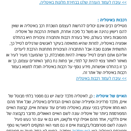
>> עיברו לעמוד העזרה שלנו בבחירת מלונות באיטליה.
רכבות באיטליה :
מטיילים רבים אינם יכולים להרשות לעצמם השכרת רכב באיטליה או שאין
להם רישיון נהיגה או משל כל סיבה אחרת, תשתית הרכבות של איטליה
מהטובות ביותר בעולם, טיול בעזרת רכבות ותחבורה ציבורית היא בהחלט
אופציה באיטליה, למרות שהיא מתאימה בעיקר לאנשים שרגילים לטייל כך,
התשתית אמנם טובה אבל התחבורה הציבורית מתחנות הרכבת ליעדים
אליהם אתם רוצים לטייל עשוייה להיות מסורבלת, כך שהמעבר מעיר לעיר או
מאיזור לאיזור צפוי להיות קל למדי, אך פחות נח בתוך האיזורים עצמם, כך או
כך זו בהחלט אפשרות, מידע נוסף על רכבות באיטליה תוכלו למצוא בעמוד
רכבות באיטליה של אתר זה.
>> עיברו לעמוד רכבות באיטליה
האיים של איטליה :
כן, לאיטליה מלבד יבשה יש גם מספר בלתי מבוטל של
איים, מלבד סרדיניה וסיציליה שהם האיים הגדולים באיטליה, שכל אחד מהם
הוא מחוז איטלקי בפני עצמו, באיטליה פזורים עוד עשרות איים, קבוצת האיים
המפורסמת ביותר של איטליה עונה לשם האיים האאולים, מדובר בקבוצה של
איים וללקניי, אחד מהם אפילו קרוי וולקאנו, ויש גם אי עם הר געש פעיל
העונה לשם סטרומבולי,בקבוצת איים זו גם מצוי האי המקסים ליפארי,אי נוסף
ומפורסם באיטליה הוא
האי איסקיה
איסיקה, המצוי לא רחוק מעוד אי מפורסם