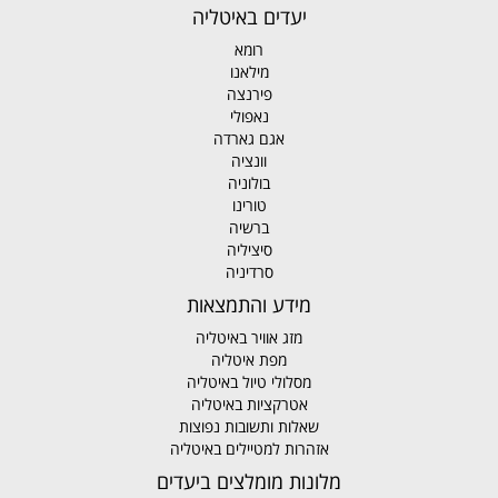
יעדים באיטליה
רומא
מילאנו
פירנצה
נאפולי
אגם גארדה
וונציה
בולוניה
טורינו
ברשיה
סיציליה
סרדיניה
מידע והתמצאות
מזג אוויר באיטליה
מפת איטליה
מסלולי טיול באיטליה
אטרקציות באיטליה
שאלות ותשובות נפוצות
אזהרות למטיילים באיטליה
מלונות מומלצים ביעדים