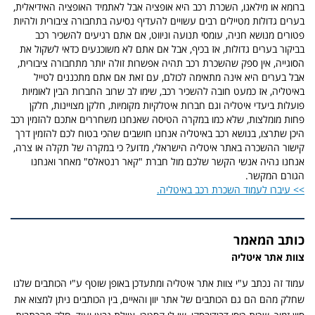
ברומא או מילאנו, השכרת רכב היא אופציה אבל לאתמיד האופציה האידיאלית,
בערים גדולות מטיילים רבים עשויים להעדיף נסיעה בתחבורה ציבורית ולהיות
פטורים מנושא חניה, עומסי תנועה וניווט, אם אתם רגיעים להשכיר רכב
בביקור בערים גדולות, אז בכיף, אבל אם אתם לא משוכנעים כדאי לשקול את
הסוגייה, אין ספק שהשכרת רכב תהיה אפשרות זולה יותר מתחבורה ציבורית,
אבל בערים היא אינה מתאימה לכולם, עם זאת אם אתם מתכננים לטייל
באיטליה, אז כמעט חובה להשכיר רכב, שימו לב שרוב החברות הבין לאומיות
פועלות ביעדי איטליה וגם חברות איטלקיות מקומיות, חלקן מצויינות, חלקן
פחות מומלצות, שלא כמו במקרה הטיסה שאנחנו משחררים אתכם להזמין רכב
היכן שתרצו, בנושא רכב באיטליה אנחנו חושבים שהכי בטוח לכם להזמין דרך
קישור ההשכרה באתר איטליה הישראלי, מדוע? כי במקרה של תקלה או צרה,
אנחנו נהיה אנשי הקשר שלכם מול חברת "קאר רנטאלס" מאחר ואנחנו
הגורם המקשר.
>> עיברו לעמוד השכרת רכב באיטליה.
כותב המאמר
צוות אתר איטליה
עמוד זה נכתב ע"י צוות אתר איטליה ומתעדכן באופן שוטף ע"י הכותבים שלנו
שחלק מהם הם גם הכותבים של אתר יוון והאיים, בין הכותבים ניתן למצוא את