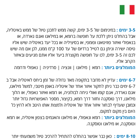
3-5 ימים :
במינימום של 3-5 ימים, קשה ממש לתכנן טיול של ממש באיטליה,
אבל בהחלט ניתן ללכת על חופשה ברומא, או במילאנו ואגם גארדה, או
בנאפולי ואיזור פוזיטאנו ופומפי, או בסיציליה או בכל יעד באיטליה שיש אליו
טיסה ישירה וניתן גם לטייל ברדיוס של עד 100 ק"מ ממנו, לכן אם מה שיש
לכם זה 3-5 ימים, לכו על חופשה מקוצרת ביעד אליו אתם מגיעים ובאיזור
הקרוב אליו.
המומלצים ביותר :
רומא | מילאנו | וונציה | סרדיניה | נאפולי ודרומה
6-7 ימים :
עדיין לא מדובר בתקופה מאד גדולה של זמן ביחס לאיטליה אבל ב
6-7 ימים כבר ניתן לחקור איזור אחד של איטליה באופן מיטבי, למשל מילאנו,
אגם גארדה, אגם קומו ואולי גיחה לבולוניה, או רומא ואיזור נאפולי, או הלוך
מילאנו, דרך טוסקנה וחזור דרך רומא, בקיצור, מספר האפשרויות גדול יותר
וכמובן שעדיף לבחור איזור אחד של איטליה ולמצות אותו היטב ולא לרוץ כל
היום בין מקום למקום.
המומלצים ביותר :
רומא ונאפולי, או מילאנו והאגמים בצפון איטליה, או רומא
וטוסקנה, או מילאנו וטוסקנה.
8-10 ימים :
כאן כבר אפשר בהחלט להתחיל להרכיב טיול משמעותי יותר