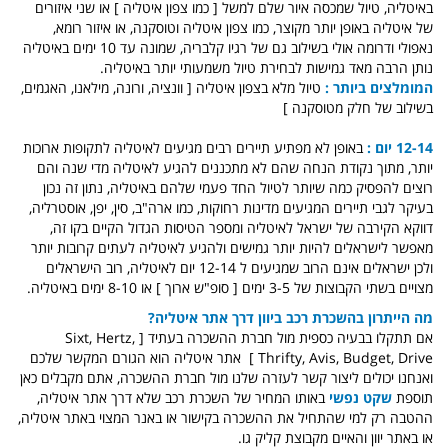
באיטליה, טיול שמכסה איור שלם למשל [ כמו צפון איטליה ] או שני איזורים
של איטליה באופן יותר מקוצר, כמו צפון איטליה וטוסקנה, או איזור רומא,
נאפולי ודרומה אולי בשילוב גם של רגיו קלבריה, שמונה עד 10 ימים באיטליה
נותן הרבה מאד גמישות לבחירת טיול משמעותי יותר באיטליה.
המומלצים ביותר :
טיול מלא בצפון איטליה [ וונציה, ורונה, מילאנו, האגמים,
בשילוב של חלק מטוסקנה ]
12-14 יום :
באופן לא מפתיע תיירים רבים מגיעים לאיטליה לתקופות ארוכות
יותר, מתוך נקודת הנחה שהם לא מתכננים להגיע לאיטליה מדי שנה והם
רוצים להפסיק כמה שיותר לטיול החד פעמי שלהם באיטליה, נתון זה נכון
בעיקר לגבי תיירים המגיעים מדינות רחוקות, כמו ארה"ב, סין, יפן, אוסטרליה,
דווקא הקירבה של ישראל לאיטליה ומספר הטיסות הגדול הקיים בקו זה,
מאפשר לישראלים להיות יותר גמישים ולהגיע לאיטליה לעתים קרובות יותר
ולכן ישראלים אינם הרוב שמגיעים ל 12-14 יום לאיטליה, רוב הישראלים
מצויים בשתי הקבוצות של 3-5 ימים [ סופ"ש ארוך ] או 8-10 ימים באיטליה.
מה הייתרון בהשכרת רכב ביוון דרך אתר איטליה?
אם תתקלו בבעיה כספית מול חברת ההשכרה בעתיד [ Sixt, Hertz,
Thrifty, Avis, Budget, Drive ]
אתר איטליה הוא הגורם המקשר שלכם
ואנחנו יכולים ליצור קשר לעזרה שלנו מול חברת ההשכרה, אתם מקבלים כאן
תוספת
שקט נפשי
באותו המחיר של השכרת רכב שלא דרך אתר איטליה,
ההטבה רק למי שהתחיל את ההשכרה בקישור או באנר המצוי באתר איטליה,
או באתר יוון והאיים מקבוצת קליק גו.