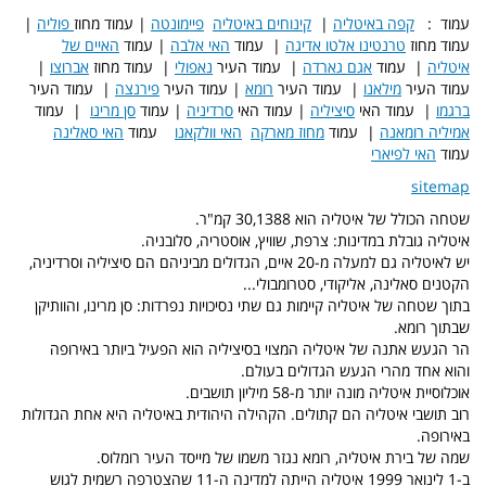
עמוד :
קפה באיטליה
|
קינוחים באיטליה
פיימונטה
| עמוד מחוז
פוליה
|
עמוד מחוז
טרנטינו אלטו אדיגה
| עמוד
האי אלבה
| עמוד
האיים של
איטליה
| עמוד
אגם גארדה
| עמוד העיר
נאפולי
| עמוד מחוז
אברוצו
|
עמוד העיר
מילאנו
| עמוד העיר
רומא
| עמוד העיר
פירנצה
| עמוד העיר
ברגמו
| עמוד האי
סיציליה
| עמוד האי
סרדיניה
| עמוד
סן מרינו
| עמוד
אמיליה רומאנה
| עמוד
מחוז מארקה
האי וולקאנו
עמוד
האי סאלינה
עמוד
האי לפיארי
sitemap
שטחה הכולל של איטליה הוא 30,1388 קמ"ר.
איטליה גובלת במדינות: צרפת, שוויץ, אוסטריה, סלובניה.
יש לאיטליה גם למעלה מ-20 איים, הגדולים מביניהם הם סיציליה וסרדיניה,
הקטנים סאלינה, אליקודי, סטרומבולי...
בתוך שטחה של איטליה קיימות גם שתי נסיכויות נפרדות: סן מרינו, והוותיקן
שבתוך רומא.
הר הגעש אתנה של איטליה המצוי בסיציליה הוא הפעיל ביותר באירופה
והוא אחד מהרי הגעש הגדולים בעולם.
אוכלוסיית איטליה מונה יותר מ-58 מיליון תושבים.
רוב תושבי איטליה הם קתולים. הקהילה היהודית באיטליה היא אחת הגדולות
באירופה.
שמה של בירת איטליה, רומא נגזר משמו של מייסד העיר רומלוס.
ב-1 לינואר 1999 איטליה הייתה למדינה ה-11 שהצטרפה רשמית לגוש