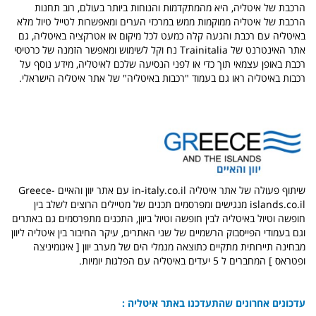
הרכבת של איטליה, היא מהמתקדמות והנוחות ביותר בעולם, רוב תחנות
הרכבת של איטליה ממוקמות ממש במרכזי הערים ומאפשרות לטייל טיול מלא
באיטליה עם רכבת והגעה קלה כמעט לכל מיקום או אטרקציה באיטליה, גם
אתר האינטרנט של Trainitalia נח וקל לשימוש ומאפשר הזמנה של כרטיסי
רכבת באופן עצמאי תוך כדי או לפני הנסיעה שלכם לאיטליה, מידע נוסף על
רכבות באיטליה ראו גם בעמוד "רכבות באיטליה" של אתר איטליה הישראלי.
שיתוף פעולה של אתר איטליה in-italy.co.il עם אתר יוון והאיים Greece-
islands.co.il מנגישים ומפרסמים תכנים של מטיילים הרוצים לשלב בין
חופשה וטיול באיטליה לבין חופשה וטיול ביוון, התכנים מתפרסמים גם באתרים
וגם בעמודי הפייסבוק הרשמיים של שני האתרים, עיקר החיבור בין איטליה ליוון
מבחינה תיירותית מתקיים כתוצאה מנמלי הים של מערב יוון [ איגומיניצה
ופטראס ] המחברים ל 5 יעדים באיטליה עם הפלגות יומיות.
עדכונים אחרונים שהתעדכנו באתר איטליה :