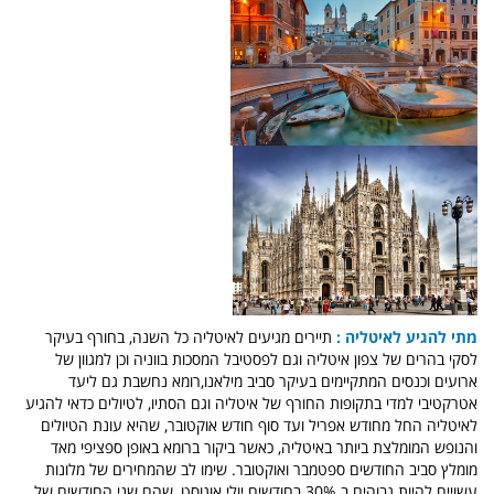
מתי להגיע לאיטליה :
תיירים מגיעים לאיטליה כל השנה, בחורף בעיקר
לסקי בהרים של צפון איטליה וגם לפסטיבל המסכות בווניה וכן למגוון של
ארועים וכנסים המתקיימים בעיקר סביב מילאנו,רומא נחשבת גם ליעד
אטרקטיבי למדי בתקופות החורף של איטליה וגם הסתיו, לטיולים כדאי להגיע
לאיטליה החל מחודש אפריל ועד סוף חודש אוקטובר, שהיא עונת הטיולים
והנופש המומלצת ביותר באיטליה, כאשר ביקור ברומא באופן ספציפי מאד
מומלץ סביב החודשים ספטמבר ואוקטובר. שימו לב שהמחירים של מלונות
עשויים להיות גבוהים ב 30% בחודשים יולי אוגוסט, שהם שני החודשים של