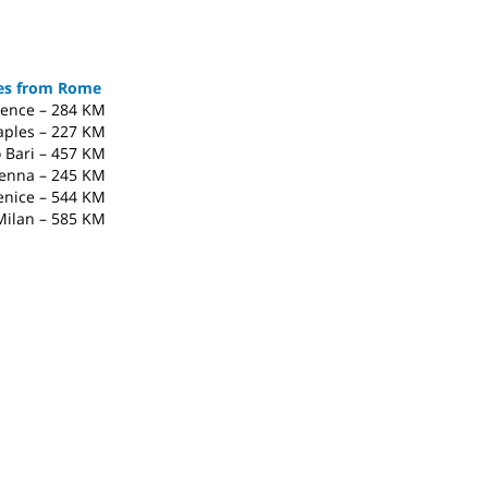
ces from Rome
rence – 284 KM
aples – 227 KM
 Bari – 457 KM
ienna – 245 KM
enice – 544 KM
Milan – 585 KM