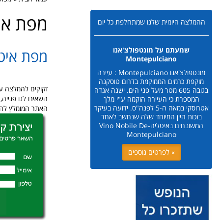
מפת איט
ההמלצה היומית שלנו שמתחלפת כל יום
שמעתם על מונטפולצ'אנו
מפת איטל
Montepulciano
מונטפולצ'אנו Montepulciano : עיירה
מוקפת כרמים הממוקמת בדרום טוסקנה
זקוקים להמלצה על?
בגובה 605 מטר מעל פני הים. ישנה אגדה
השאירו לנו פניי.
המספרת כי העיירה הוקמה ע"י מלך
אטרוסקי במאה ה-5 לפנה"ס. ידועה בעיקר
האתר המומלץ ל :
בזכות היין המיוחד שלה שנחשב לאחד
המשובחים באיטליה-Vino Nobile De
Montepulciano
» לפרטים נוספים