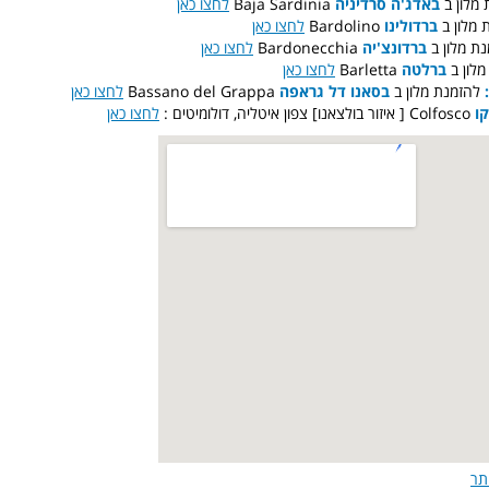
לחצו כאן
Baja Sardinia
באדג'ה סרדיניה
: לון ב
לחצו כאן
Bardolino
ברדולינו
: לון ב
לחצו כאן
Bardonecchia
ברדונצ'יה
:  מלון ב
לחצו כאן
Barletta
ברלטה
: ון ב
לחצו כאן
Bassano del Grappa
בסאנו דל גראפה
להזמנת מלון ב
ו
Colfosco [ איזור בולצאנו] צפון איטליה, דולומיטים :
לחצו כאן
תר