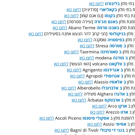
תי מלון
בליבורנו
לחצו כאן
 בתי מלון
בקאליארי
[סרדיניה]
לחצו כאן
ת בתי מלון
בקומו
[גם אגם קומו]
לחצו כאן
מנת מלון
באגם מג'ורה
[עיירה סטרסה]
לחצו כאן
לחצו כאן
Abano Terme
באבנו טרמה
נת מלון
מלון
בניקולוסי
[הכי קרוב להר הגעש אתנה בסיציליה]
לחצו כאן
 מלון
בפיסטויה
טוסקנה
לחצו כאן
לחצו כאן
Stresa
ב סטרסה
מלון
לחצו כאן
Taormina
ב טאורמינה
ת מלון
לחצו כאן
modena
ב מודנה
: ן
: ון
ב וולקאנו
volcano [האי הגעשי]
לחצו כאן
לחצו כאן
Agrigento
ב אגרירנטו
: מלון
לחצו כאן
Agropoli
ב אגרופולי
: מלון
לחצו כאן
Alassio
ב אלאסיו
: ון
לחצו כאן
Alberobello
ב אלברובלו
: מלון
: ן
ב אלגרו
Alghero סיציליה
לחצו כאן
לחצו כאן
Àrbatax
ב ארבטקס
: לון
לחצו כאן
Arco
ארקו
:  ב
לחצו כאן
Arezzo
ארזו
: ב
לחצו כאן
Ascoli Piceno
אסקולי פיסנטו
: זמנת מלון ב
לחצו כאן
Assisi
אסיסי
:  ב
לחצו כאן
Bagni di Tivoli
בגני די טיבולי
: ן ב