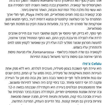
אתר מעניין נוסף הוא התיאטרון הרומי Teatro Romano השוכן למרגלות
האקרופוליס של קטאניה. התיאטרון נבנה במאה השניה לפני הספירה וגם
הוא עשוי כולו מלבה כולל המדרגות והבמה, האתר מרשים ביותר.
סביב קטאניה גם כמה חופים פופולאריים, חופ פלאיה Playa, חוף חולי ארוך
המתפרס על פני כשלושה קילומטרים ונמצא דרומית לעיר, בחוף תמצאו מגוון
אטרקציות של ספורט ימי, ביץ' בר, ומסעדות ובעונת הקיץ גם מסיבות חוף מאד
פופולאריות.
חוף נוסף, לא בדיוק חוף טיפוסי אך מקום שתושבי העיר וגם תיירים אוהבים
לרדת אליו לטבילה מרעננת בקיץ החם, הוא החוף המתחיל מכיכר אירופה,
למעשה מפרצון שנוצר מסלעי לבה ועליו דק עץ שאפשר לקפוץ ממנו למים
ולהתחרדן עליו בשמש.
לקטאניה גם שדה תעופה בינלאומי - Fontanarossa, אליו מגיעות טיסות
מרחבי אירופה וגם טיסות צ'רטר מישראל בעונת התיירות
Cefalu צ'פלו
היא עיירת חוף השוכנת בצפון סיציליה, מערבית לפלרמו. היא ללא ספק אחת
העיירות היפות והאייקוניות של סיציליה, בנויה ממש על קו המים, בתים ישנים
עם גגות אדומים ולצד חוף ים כאשר בגבה ניצב צוק גבוה כמו מגן על העיירה
ומקנה לה יופי דרמטי ומיוחד. כבר בימיי קדם היה האיזור לתיירותי ומשגשג.
אחד מהמונומנטים הבולטים בעיירה היא הקתדרלה שנבנתה במאה ה-12
ובה יצירות אומנות ופסיפסיים יחודיים, הקתדרלה ניצבת בכיכר המרכזית של
העיירה וסביבה בתי קפה, מסעדות וחנויות תיירים, ממנה יוצאות סמטאות
ציוריות וביניהן גם חנויות קטנות. נמל הדייגים העתיק, המרינה החדשה,