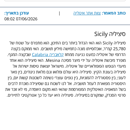
כותב המאמר:
צוות אתר איטליה
|
עודכן בתאריך:
07/06/2026 08:02
סיציליה Sicily
סיציליה Sicily הוא האי הגדול ביותר בים התיכון, הוא מתפרס על שטח של
25,780 קמ"ר, אוכלוסייתו מונה כחמישה מיליון תושבים. האי ממוקם בקצה
הדרומי של איטליה כמעט נגיעה ממחוז
קלאבריה Calabria
שבקצה המגף.
מופרד מיבשת איטליה על ידי מיצר מסינה Mesina. האי סיציליה הוא אחד
מיעדי הנופש הפופולאריים של איטליה. מישראל יוצאות טיסות ישירות אל
סיציליה בעונת הקיץ. סיציליה היא עולם ומלואו וגם מלאת ניגודים, בין פאר
לעוני, בין פסטורליה להמוניות, בין נופים עוצרי נשימה לשכונות קשות יום, בין
היסטוריה מפוארת לעמל תושביה. אל לנו לשכוח גם שסיצילה מוכרת לרבים
בשל המאפיה האיטלקית המפורסמת שהאי הוא מקום היווסדה, מי לא זוכר את
סרטי הסנדק, שמקורם בסיציליה. סיציליה היא יעד כל כך אטרקטיבי לתיירים.