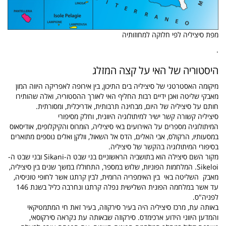
מפת סיציליה לפי חלוקה למחוזותיה
.
היסטוריה של האי על קצה המזלג
מיקומה האסטרטגי של סיציליה בים התיכון, בין אירופה לאפריקה היווה המון
מאבקי שליטה ואכן ידיים רבות החליף האי לאורך ההסטוריה, ואלה שהותירו
חותם על סיציליה של היום, מבחינה תרבותית, אדריכלית, ומסורתית.
סיציליה קשורה קשר ישיר למיתולוגיה היוונית, וחלק מסיפורי
המיתולוגיה מספרים על האירועים באי סיציליה, הומרוס והקיקלופים, אודיסאוס
במסעותיו, הרקולס, אבי האלים, הדס אל השאול, וולקן ואלים נוספים מתוארים
בסיפורי המיתולוגיה בהקשר של סיציליה.
מקור השם סיצילה הוא בתושביה הראשוניים בני שבט ה-Sikani ובני שבט ה-
Sikeloi. המלחמות הפוניות, שלוש במספר, התחוללו במשך שנים בין סיציליה,
מאבק השליטה באי בין האימפריה הרומית, לבין קרתגו אשר לחופי טוניסיה,
עד אשר במלחמה הפונית השלישית נפלה קרתגו ונחרבה כליל בשנת 146
לפניה"ס.
באותה עת, מרכז סיציליה היה בעיר סירקוזה, בעיר זאת חי המתמטיקאי
והמדען היווני הידוע ארכימדס. סירקוזה שבאותה עת נקראה סירקוסאי,