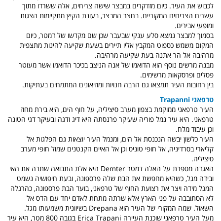
לכבוש את העיר. כיום מזדקרים במבצר שישה צריחים, אלה ששרדו מתוך
עשרים הצריחים המקוריים. בחצר המבצר, בעונת הקיץ מתקיימות הצגות
ומופעי אבירים.
בסמוך למבצר נמצא סלע ענקי שבעבר שכן שם מקדשו של דמטר, כיום
המקום משמש כספוט המקבץ אליו תיירים בשעת שקיעה להינות מתצפית
מרהיבה אל הר אתנה בעת שקיעה מרהיבה.
מבנה מרשים נוסף הוא הדואמו של אנה הניצב בכיכר הדואמו אשר מעוטר
פסלים ופרסקאות מרשימים.
בין רחובות העיר תמצאו גם הרבה חנויות ומוזיאונים המתמחים בעתיקות.
טרפאני Trapanni
העיר טרפאני ממוקמת בצפון מערב סיציליה, על חוף הים, היא בירת מחוז
טרפאני. היא עיר נמל פוריה שעיקר פרנסתה היא דיג ודגה ובעיקר דגי הטונה
וכן עיבוד מלח.
העיר כלשון יבשה הנכנסת אל הים, ומנמל העיר יוצאות גם הפלגות אל
קליארי בסרדיניה, אל חופי טוניס וכן אל האיים הקנטנים שמול חופי מערב
סיציליה.
האגדה מספרת על האלה דמטר Demter היא אלת התבואה שתרה את האי
ובידה מגל, כשהיא מחפשת את הבת שלה פרספונה, ובעת חיפושיה נשמט
המגל מידה ויצר את רצועת החוף של טרפאני, בועד הבת פרספונה, כהרגלה
לא הסתובבה על פני הארץ אלא שרתה מתחת לאדם יחד עם הדס אל
השאול. שמה המקורי של העיר הוא Drepana בשיוונית משמעותו מגל.
מעל העיר טרפאני שוכנת העיירה Erica Trapani בגובה 800 מטר, היא עיר