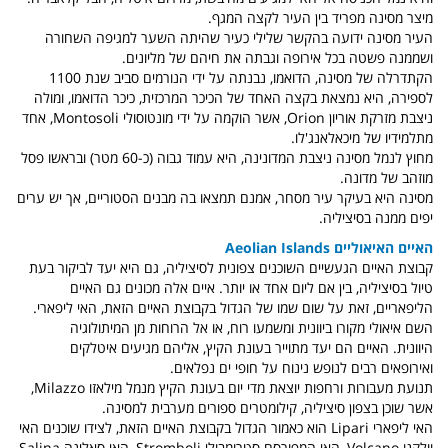
מיצר מסינה מפריד בין העיר לקצה המגף.
העיר מסינה ידועה בהקשר שלילי כעיר שהיתה השער למגיפה השחורה
ושממנה פשטה בכל אירופה וגבתה את חיהם של מליונים.
הקתדרלה של מסינה, הדואמו, נבנתה על ידי הנורמים סביב שנת 1100
לספירה, היא נמצאת בקצה האחד של הכיכר המרכזית, כיכר הדואמו, ומולה
ניצבת מזרקת אוריון Orion, אשר הוקמה על ידי מונטוסולי Montosoli, אחד
מתלמידיו של מיכאלאנג'לו.
מחוץ לנמל מסינה ניצבת המדונינה, היא עמוד גבוה (כ-60 מטר) ובראשו פסל
מוזהב של מדונה.
מסינה היא בעיקר עיר מסחר, אמנם תמצאו בה מבנים הסטוריים, אך יש ערים
יפים ממנה בסיציליה.
האיים האיאוליים Aeolian Islands
קבוצת האיים הגעשיים השוכנים צפונית לסיציליה, גם היא יעד לביקור בעת
טיול בסיציליה, בין אם ליום אחד או יותר. איים אלה מכונים גם האיים
הליפאריים, זאת על שום שמו של הגדול בקבוצת האיים הזאת, האי ליפארי.
השם איאולי מקורו ביוונית ומשמעו רוח, או אל הרוחות מן המיתולוגיה
היוונית. האיים הם יעד מתוייר בעונת הקיץ, אליהם מגיעים איטלקים
ואירופאים רבים לנופש נינוח על חופי ים נפלאים.
תנועת מעבורות ורחפות יוצאת מדי יום בעונת הקיץ מנמל מילאזו Milazzo,
אשר שוכן בצפון סיציליה, קילומטרים ספורים מערבית למסינה.
האי ליפארי Lipari הוא כאמור הגדול בקבוצת האיים הזאת, לצידו שוכנים האי
וולקנו Volcano, האי המפורסם סטרומבולי Stromboli, האי סאלינה Salina