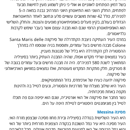
בשל דמיון הפתחים לאוזניים או אולי כי ניתן לשמוע מעין לחישות מבעד
לפתחים, החלק השני הוא התיאטרון היווני המרהיב נבנה במאה ה-5
לפניה"ס, כולל 42 שורות מושבים עשויים סלע ונחשב לאחד התיאטראות
הגדולים בעולם, בקיץ מעלים באמפיתיאטרון מופעים והצגות. והחלק השלישי
הוא האמפיתאטרון הרומי שגם הוא מבנה עצום אשר בעבר שימש לקרבות
גלדיאטורים.
במרכז העיר העתיקה ניצבת הקתדרלה של סירקוזה Santa Maris delle
Colone מבנה מרשים בעל עמודים, ותוספות בניה שנוספו לה במהלך
ההסטוריה לכן הקתדרלה היא בליל של סגנונות מעניין.
בעיר נמצאים שרידי מקדש אפולו, שהיה המבנה העתיק ביותר בסיציליה
המתוארך לשנת 580 לפניה"ס. היה זה מבנה מרשים ובעל עמודים בגובה של
8 מטרקים, חלק מתקרות המקדש מעוטרות, ואלו נמצאים במוזיאון הארכיאולוגי
של סירקוזה.
סירקוזה ידועה כעירו של ארכימדס, גדול המתמטיקאים.
העיר היא שילוב מוצלח של מודרניות והסטוריה, ונעים לטייל בה ולהינות
מקפה באחת מכיכרותיה.
גשר מחבר את סירקוזה אל האי אורטיג'יה, שגם הוא יפיפה וגם פה תוכלו
לטייל בין מוניומנטים היסטוריים לטיילת היפה על הים.
מסינה Messina
היא העיר השלישית בגודלה בסיציליה ובירת מחוז מסינה שבצפון מזרח האי.
העיר מסינה היא עיר נמל השוכנת בנקודה הצפונית מזרחית ביותר של האי
והיא נמל הכניסה אל האי למגיעים מהיבשת, מדרום איטליה, חבל קלאבריה.