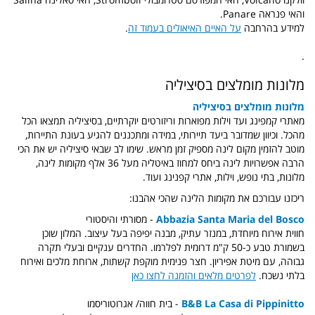
והאי פנראה Panare.
למידע בהרחבה
על האיים האיאולים בעמוד זה
.
.
מלונות מומלצים בסיציליה
מלונות מומלצים בסיציליה
מאתרי קמפינג ועד וילות מפוארות וריזורטים יוקרתיים, בסיציליה תמצאו הכל
מהכל. וכיוון שמדובר ביעד תיירותי, במידה ומתכננים להגיע בעונת התיירות,
מוטב להזמין מקום לינה מספיק זמן מראש. שימו לב שבאי סיציליה יש את הכי
הרבה אפשרויות לינה ביחס למחוז באיטליה מעל 36 אלף מקומות לינה,
מלונות, בתי נופש, וילות, אתרי קפנינג ועוד.
ריכזנו עבורכם את מקומות הלינה שהכי אהבנו:
Abbazia Santa Maria del Bosco
- מסורתי והיסטורי
חווית אירוח מיוחדת, במנזר עתיק, מבנה יפיפה בעל עיצוב. המלון שוכן
בשמורת טבע כ-50 ק"מ דרומית לפלרמו. החדרים ענקיים ובעלי תקרה
גבוהה, עם מיטת אפיריון. חצר פנימית מוקפת קשתות, ארוחת מלכים ואירוח
בלתי נשכח.
לפרטים מלאים והזמנה לחצו כאן
&B La Casa di Pippinitto
B
- בית חווה/ אגרוטוריסמו