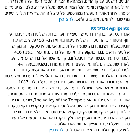
הבתים הישנים על קו המים, הסמטאות הצרות, הכיכר היפה של התקדרלה,
הקולינאריה המקומית ומעל הכל הצוק הנישא מעל העיירה, כולם יוצרים מקום
יפיפה, ואחד מאתרי הנופש המפורסמים של סיציליה המושך אליו מיליוני תיירים
מדי שנה. להזמנת מלון ב Cefalu,
לחצו כאן
Agrigento אגריג'נטו
אגריג'נטו, עיר בחוף הדרומי של סיציליה ועיר בירתה של מחוז אגריג'נטו. עיר
חוף היסטורית. ההיסטוריה של ארג'ינטו מתחילה ב-581 לפנה"ס, אז עיר
יוונית בעלת חשיבות רבה, שגשוג של תרבות, אמנות וארכיטקטורה, מקדש
אולימפיה וזאוס נבנה בתקופה זו, תקופה של נהנתנות ופאר. בשנת 406
לפנה"ס העיר נכבשה ע"י חניבעל ובני קרתא אשר אלו בזזו ושרפו את העיר
לאחר שתושביה נמלטו על נפשם. העיר מתעוררת בשנית במאה ה-4
לפנה"ס ע"י גנרל טימיליאון, בתקופה זו העיר מחייה את עצמה, התרבות
והאמנות ההלנית נעשים יותר דמיננטים. במאה ה-9 אצילות ערבית משתלטת
על העיר ובונה את העיר החדשה שעד היום עומדת על תילה. 1087
הנורמנים אנשי הצפון משתלטים על העיר, חידוש הנצרות בעיר עם השפעה
רבה על האמנות והתרבות. אגריג'נטו עיר מאוד מעניינת מבחינה היסטורית.
אתר חשוב באגריג'נטו הוא The Valley of the Tempels, שבעה מבנים
קדושים שבנו היוונים, מקדש זאוס האולימפי, מקדש יונו, מקדש הרקולס, קברו
של תרון, מקדש קסטור ופולקוס, מקדש הפייסטוס, מקדש לאלים הכתוניים,
מקדש ההרמוניה. אתר מעניין שמומלץ לבקר בו אם אתם מגיעים אל העיר.
כמו כן פועל בעיר המוזיאון המחוזי לארכיאולוגיה.
למידע נוסף ומלונות מומלצים באגריג'נטו
לחצו כאן