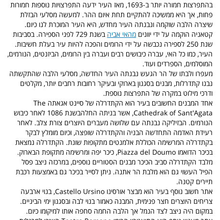
בהתפרצות חמורה יותר ב-1693, מאז העיר ידעה התפרצויות נוספות חמורות
פחות, אך היא ממשיכה להתקיים תחת איום ההר. למעשה מסלעי הבזלת
שיצרה הלבה שוקמה ונבנתה העיר מחדש, היא העיר המוכרת לנו כיום.
קטאניה הוקמה על ידי יוונים
מהאי אביה
בשנת 729 לפני הספירה. בסביבות
שנת 250 לספירה נכבשה על ידי הרומים והפכה להיות עיר בעלת חשיבות.
העיר, כמו כל האי, עברה כיבושים רבים ועברה בין הרומים, הביזנטים, הנורמים,
המוסלמים, הספרדים ועוד.
מעפרו ולבתו של הר הגעש נבנתה העיר החדשה, מסלעי הלבה שהתקשתה
נבנו קתדרלות, מבנים בסגנון בארוקי ובעיקר רחובות רחבים יותר, מקלטים
ודרכי מילוט במקרה של התפרצות נוספת.
אחד המבנים החשובים בעיר הוא הקתדרלה של סיינט אגאתה The
Cathedrak of Sant'Agata, אשר בניתה החלהבשנת 1086 לאחר כיבוש
הנורמים. הבזיליקה נבנתה עם שלושה מעברים היוצרים צורת צלב. לאחר
רעידת האדמה התחדשה הבניה והקתדרלה שופצה, וכיום מומלץ לבקר
בקתדרלה המרשימה הכוללת אלמנטים מתקופות שונת. הקתדרלה נמצאת
בכיכר הדואמו Piazza del Doumo, כיכר יפה ומרשימה מתקופת הבארוק.
מלבד הקתדרלה סביב הכיכר מבנים הסטוריים נוספים, במרכזה ניצב פסל
הפיל העשוי גם הוא מלבת הר אתנה. ניתן לסייר בכיכר גם באמצעות רכבת
תיירים קטנה.
אתר חשוב נוסף בעיר הוא מבצר אורסינו Castello Ursino, בנוי ארבעה
צריחים היוצרים חצר פנימית, המבנה כאמור בנוי לבה ובסגנון ימי הביניים.
במקום היה ניצב לצד הנמל אך הלבה החמה סחפה אותו למיקומו כיום.