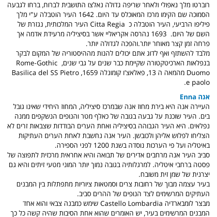
רוברטו מלך נאפולי ולאחר שריפה גדולה נאלצו התושבית לברוח, ברחו לגבעה
הסמוכה שם הקימו מרכז המאוכלס עד היום. 1642 העיר הוטבלה ע"י מלך
פיליפו הרביעי, העיר הוטבלה כ Citta Regia העיר המלכותית, נגזרת של
השם של היום. 1693 נהרסה אקריאליי אשר בסיציליה מרעידת אדמה אך
פרחה זמן קצר מאוחר יותר.והפכה לגדולה יותר.
מלבד להשתזף ואף לדוג אתם יכולים להנות מההיסטוריה של המקום לבקר
בנפלאות הארכיטקטורה שקיימת כבר שנים על גבי שנים, Rome-Gothic
Duomo מהמאה ה 13, פאלאצ'ו קומונלה 1659, Basilica del SS Pietro
e paolo.
אנה Enna
העיירה אנה היא בירת מחוז אנה שבמרכז סיציליה, המחוז היחידי שאינו גובל
בים. העיר שוכנת על גבעה בגובה של כאלף מטר והנופים הנשקפים ממנה
נפלאים. היא העיר הגבוהה בסיציליה ואחת הערים הבודדות שצבאות זרים לא
הצליחו לפלוש אליהן ולכובשן. העיר אנה נחשבת לאחת הערים העתיקות
באיטליה ועל פי הערכות נוסדה בשנת 1200 לפני הספירה.
סביב העיר אנה מרחבים אדירים של תבואה והיא אחראית מרכזית לתפוצה של
פסטה ברחבי איטליה. למרגלותיה בגובה נמוך יותר המוני מטעי זיתים והיא גם
יצרנית של שמן זית משובח.
בעיר עצמה מבוך של רחובות צרים וסמטאות ציוריות מתפתלות בין המבנים
העתיקים המרשימים לצד הנופים של ההרים סביב.
מבצר לומבארדיה Castello Lombardia שימש כמבנה צבאי והוא אחד
המבנים המרשימים בעיר, יש האומרים שהוא אחת הסיבות שהיה קשה כל כך