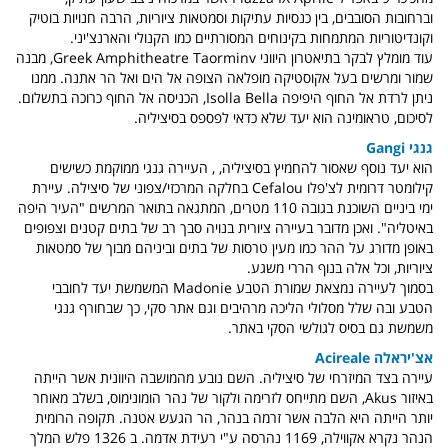
וברחובות הסובבים, בין כנסיות עתיקות וסמטאות ציוריות, הרבה חנויות בוטיק
וקונדיטוריות המתמחות בקינוחים המסורתיים כמו הקנולי והארנצ'יני.
עוד מומלץ לבקר בתיאטרון היווני Greek Amphitheatre Taorminv, מבנה
שמור ומרשים בעל אקוסטיקה מופלאה הצופה אל הים ואל הר אתנה. ממנו
ניתן לרדת אל החוף היפיפה Isolla Bella, הכניסה אל החוף כרוכה בתשלום.
לסיכום, טראומינה הוא יעד שלא כדאי לפספס בסיציליה.
גנגי Gangi
הוא יעד נוסף שאסור להחמיץ בסיציליה, , העיירה גנגי ממוקמת כשישים
קילומטר דרומית לצ'פלו Cefalou בחלקה המרכזי/צפוני של סיצילה. עיירת
ימי ביניים השוכנת בגובה 110 מטרים, המתגאה בתואר המרשים "העיר היפה
באיטליה". ואכן מדובר בעיירה ציורית בנויה סבך רב של בתים קטנים וצפופים
באופן מדורג על ההר כמו מעין טרסות של בתים וביניהם מבוך של סמטאות
ציוריות, וכל אלה בנוף הררי משגע.
בסמוך לעיירה נמצאת שמורת הטבע Madonie המשמשת יעד לחובבי
הטבע ובה שלל מסלולי הליכה מרהיבים וגם אתר סקי, כך שבחורף גנגי
משמשת גם בסיס לגולשי הסקי באתר.
אצ'יראלה Acireale
עיירה בצד המיזרחי של סיציליה. השם נובע מהמושבה היוונית אשר הייתה
באיזור Akus, השם מתייחס לזרימה ולקור של נהר הומונימוס, בשלב מאוחר
יותר הייתה היא הלבה אשר זרמה בנהר, הר הגעש אטנה. תקופה הרומית
הנהר נקרא אקווילה, 1169 נהרסה ע"י רעידת אדמה. ב 1326 פלש המלך