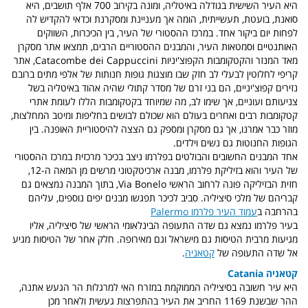
היא העיר השישית בגודלה באיטליה, ומונה בקירוב 700 אלף תושבים, היא
סואנת, בועטת, תעשייתית, הומה אך מעניינת ומסקרנת וכדאי להקדיש לה
לפחות יום ביקור אחד. במרכז ההסטורי של העיר, בין הכיכרות, השווקים
האותנטיים וסמטאות העיר, והמבנים ההסטוריים הרבים, תמצאו אתר מסקרן
מאד המנזר והקטקומבות הקפוצ'יניות Catacombe dei Cappuccini, אתר
קריפי לחלוטין לבעלי לב חזק שבו מוצגות גופות חנותות של אלפי מתים ברובם
נזירים קפוצ'יניים, הם בני זרם של מסדר קתולי שהיה אהוד באיטליה בשל
צניעותם ועוניים, אך שימו לב, מה שמיוחד בקטקומבות הללו לעומת אתרי
קטקומבות רבים ואחרים בעולם הוא שכולם לבושים בחליפות ומיטב המחלצות,
מוזר כבר אמרנו, אך גם מסקרן ומספק גם הצצה להיסטוריית האופנה. בין
הגופות החנוטות גם נשים וילדים.
אחד המבנים החשובים והבולטים בפלרמו ניצב בכיכר מרכזית במרכז ההסטורי
של העיר והוא בזיליקת פלרמו, מבנה ארכיטקטוני מרשים מן המאה ה-12,
חזית הבזיליקה פונה לרחוב הראשי Via Bonelo, בתוך המבנה נמצאים גם
קבריהם של מלכי סיציליה. סביב לכיכר תפגשו מבנים יפים נוספים, עליהם
בהרחבה ב
עמוד העיר פלרמו Palermo
בעיר פלרמו נמצא גם שדה התעופה הבינלאומי הראשי של סיציליה, אליו
מגיעות מרבית הטיסות גם מישראל וגם מאירופה. חלק אחר של הטיסות מגיע
אל שדה התעופה של
קטאניה
.
קטאניה Catania
היא עיר חשובה בסיציליה הממוקמת במזרח האי למרגלות הר הגעש אתנה,
ההר שבשנת 1169 החריב את העיר בהתפרצות געשית ולאחר מכן