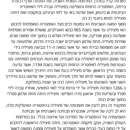
נשרפה קליל במהלך המלחמה הפונית השניה, עת הפנתה עורף לבעלת
בריתה, האימפריה הרומית והשליטה בסיציליה עברה לידי האימפריה
הביזנטית או בינטיון, וזאת שלטה באי עד לימי הביניים, ובתקופה זאת היתה
סיציליה למחוז ביזנטי רב כח.
מסוף המאה השביעית היו נסיונות רבים מצד האימפריה המוסלמית לכיבוש
האי סיציליה עד אשר בשנת 965 כבשו האע'לבים, שושלת אמירים מוסלמית
ששלטה בצפון אפריקה, את האי סיציליה ושלטו בו במשך יותר ממאה שנים.
אמירות סיציליה תחת שלטון האע'לבים ישבה בבירה פלרמו, שלמעשה עד
ימנו אנו משמשת כבירת האי. עד אשר במאה ה-11 נכבשה סיציליה בידי
הנורמנים, פולשים סקנדינביים שהחלו בכיבוש אירופה, מצפון צרפת, נורמנדי
(על שמם) התקדמו לאיטליה וגם לאנגליה. ומנהיגות הנורמים הסתיימה עם
הצטרפות סיציליה
לאימפריה
הרומית הקדושה בשנת 1194, אשר נודעה
בשמה הרייך הראשון. שליט סיציליה בעת זאת היה היינריך השישי אשר זכה
במעמד עקב נישואיו לביתו של מלך סיציליה, והמשיך את שלטונו בנם פרידריך
השני אשר השפעתו על סיציליה היתה רבה אך שנויה במחלוקת.
ב-1266 נשלטה סיציליה על ידי צרפת ובידי לואי התשיעי, ואחריו עברה לידי
ספרד ובשליטת מלך אראגון פדרו השלישי. סיציליה היתה תחת שלטון ספרדי
במשך שנים רבות.
מתקציר זה ניתן להבין את חשיבותה של סיציליה בהיסטוריה האיטלקית כולה,
היא לב ליבה של איטליה, אמנם לא מבחינה גיאוגרפית אך מבחינת
השפעותיה על ההסטוריה של המדינה ועל אירופה בכלל.
גם במלחמת
העולם השניה, ועקב מיקומה האסטרטגי, היתה סיצילה הראשונה להיכבש
על ידי כוחות בעלי הברית אשר השתלטו על סיציליה וממנה המשיכו לשאר