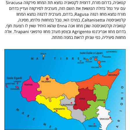
קטאניה, בדרום מזרח, דרומית לקטאניה נמצא תת המחוז סירקוזה Siracusa
עם עיר נמל גדולה הנושאת את השם הזה, מערבית לסירקוזה ועדיין בדרום
מזרח נמצא מחוז רגוזה Ragusa, בדרום, מערבית לרגוזה נמצא המחוז
קלטאניסטה Caltanisetta, במרכז האי, גובל במחוזות פלרמו, מסינה,
קטאניה וקלטאניסטה שוכן מחוז אנה Enna שהוא היחיד שאין לו רצועת חוף,
בדרום מחוז אגריג'נטו Agrigento ובצפון מערב מחוז טרפאני Trapani. אלה
מחוזות סיציליה, כפי שניתן לראות במפה מתחת.