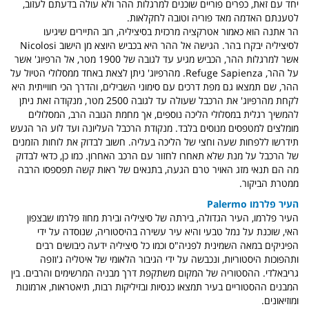
יחד עם זאת, כפרים פוריים שוכנים למרגלות ההר ולא עולה בדעתם לעזוב,
לטענתם האדמה מאד פוריה וטובה לחקלאות.
הר אתנה הוא כאמור אטרקציה מרכזית בסיציליה, רוב התיירים שיגיעו
לסיציליה יבקרו בהר. הגישה אל ההר היא בכביש היוצא מן הישוב Nicolosi
אשר למרגלות ההר, הכביש מגיע עד לגובה של 1900 מטר, אל הרפיוג' אשר
על ההר, Refuge Sapienza. מהרפיוג' ניתן לצאת באחד ממסלולי הטיול על
ההר, שם תמצאו גם מפת דרכים עם סימוני השבילים, והדרך הכי חווייתית היא
לקחת מהרפיוג' את הרכבל שעולה עד לגובה 2500 מטר, מנקודה זאת ניתן
להמשיך רגלית במסלולי הליכה נוספים, אך מחמת הגובה הרב, המסלולים
מומלצים למטפסים מנוסים בלבד. מנקודת הרכבל העליונה ועד לוע הר הגעש
תידרשו ללפחות שעה וחצי של הליכה בעליה. חשוב לבדוק את לוחות הזמנים
של הרכבל על מנת שלא תאחרו לחזור עם הרכב האחרון. כמו כן, כדאי לבדוק
מה הם תנאי מזג האויר טרם הגעה, בתנאים של ראות קשה תפספסו הרבה
ממטרת הביקור.
העיר פלרמו Palermo
העיר פלרמו, העיר הגדולה, בירתה של סיציליה ובירת מחוז פלרמו שבצפון
האי, שוכנת על נמל טבעי והיא עיר עשירה בהיסטוריה, שנוסדה על ידי
הפיניקים במאה השמינית לפניה"ס וכמו כל סיציליה ידעה כיבושים רבים
ותהפוכות היסטוריות, ונכבשה על ידי הגיבור הלאומי של איטליה ג'וזפה
גריבאלדי. ההסטוריה של המקום משתקפת דרך מבניה המרשימים והרבים. בין
המבנים ההסטוריים בעיר תמצאו כנסיות ובזיליקות רבות, תיאטראות, ארמונות
ומוזיאונים.