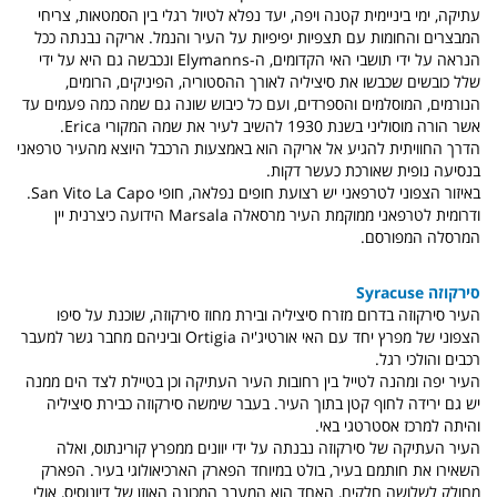
עתיקה, ימי ביניימית קטנה ויפה, יעד נפלא לטיול רגלי בין הסמטאות, צריחי
המבצרים והחומות עם תצפיות יפיפיות על העיר והנמל. אריקה נבנתה ככל
הנראה על ידי תושבי האי הקדומים, ה-Elymanns ונכבשה גם היא על ידי
שלל כובשים שכבשו את סיציליה לאורך ההסטוריה, הפיניקים, הרומים,
הנורמים, המוסלמים והספרדים, ועם כל כיבוש שונה גם שמה כמה פעמים עד
אשר הורה מוסוליני בשנת 1930 להשיב לעיר את שמה המקורי Erica.
הדרך החוויתית להגיע אל אריקה הוא באמצעות הרכבל היוצא מהעיר טרפאני
בנסיעה נופית שאורכת כעשר דקות.
באיזור הצפוני לטרפאני יש רצועת חופים נפלאה, חופי San Vito La Capo.
ודרומית לטרפאני ממוקמת העיר מרסאלה Marsala הידועה כיצרנית יין
המרסלה המפורסם.
סירקוזה Syracuse
העיר סירקוזה בדרום מזרח סיציליה ובירת מחוז סירקוזה, שוכנת על סיפו
הצפוני של מפרץ יחד עם האי אורטיג'יה Ortigia וביניהם מחבר גשר למעבר
רכבים והולכי רגל.
העיר יפה ומהנה לטייל בין רחובות העיר העתיקה וכן בטיילת לצד הים ממנה
יש גם ירידה לחוף קטן בתוך העיר. בעבר שימשה סירקוזה כבירת סיציליה
והיתה למרכז אסטרטגי באי.
העיר העתיקה של סירקוזה נבנתה על ידי יוונים ממפרץ קורינתוס, ואלה
השאירו את חותמם בעיר, בולט במיוחד הפארק הארכיאולוגי בעיר. הפארק
מחולק לשלושה חלקים, האחד הוא המעבר המכונה האוזן של דיונוסיס, אולי