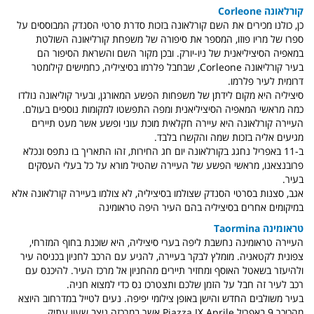
קורלאונה Corleone
כן, כולנו מכירים את השם קורלאונה בזכות סדרת סרטי הסנדק המבוססים על
ספרו של מריו פוזו, המספר את סיפורה של משפחת קורליאונה השולטת
במאפיה הסיציליאנית של ניו-יורק. ובכן מקור השם והשראת הסיפור הם
בעיר קורליאונה Corleone, שבחבל פלרמו בסיציליה, כחמישים קילומטר
דרומית לעיר פלרמו.
סיציליה היא מקום לידתן של משפחות הפשע המאורגן, ובעיר קוליאונה נולדו
כמה מראשי המאפיה הסיציליאנית ומפה התפשטו למקומות נוספים בעולם.
העיירה קורלאונה היא עיירה חקלאית מוכת עוני ופשע אשר מעט תיירים
מגיעים אליה בזכות שמה והקשרו בלבד.
ב-11 באפריל נחגג בקורלאונה יום חג החירות, זהו התאריך בו נתפס ונכלא
פרובנצאנו, מראשי הפשע של העיירה שהטיל מורא על כל בעלי העסקים
בעיר.
אגב, סצנות בסרטי הסנדק שצולמו בסיציליה, לא צולמו בעיירה קורלאונה אלא
במיקומים אחרים בסיציליה בהם העיר היפה טראומינה
טראומינה Taormina
העיירה טראומינה נחשבת ליפה בערי סיציליה, היא שוכנת בחוף המזרחי,
צפונית לקטאניה. מומלץ לבקר בעיירה, להגיע עם הרכב לחניון בכניסה עיר
ולהיעזר בשאטל האוסף ומחזיר תיירים מהחניון אל מרכז העיר. להיכנס עם
רכב לעיר זה חבל על הזמן שלכם ותצטרכו נס כדי למצוא חניה.
בעיר משולבים החדש והישן באופן צילומי יפיפה. נעים לטייל במדרחוב היוצא
מהכיכר 9 באפריל Piazza IX Aprile אשר במרכזה ניצב שעון עתיק,