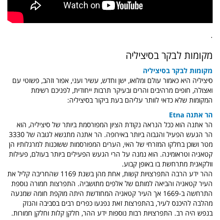
.
מקומות לבקר בסיציליה
מקומות לבקר בסיציליה
סיציליה היא כאמור עולם ומלואו, ישן וחדש, עשיר ועני, אפור וזהב, פשוטי עם
ואצולה, חופים מרהיבים והרים ובעיקר תרבות ייחודית, לפניכם רשימת
המקומות שלא כדאי לוותר עליהם בעת ביקור בסיציליה:
הר אתנה Etna
הר אתנה הוא ככל הנראה נקודת הציון המפורסמת ביותר של סיציליה, הוא
הר הגעש הפעיל והגבוה ביותר באירופה. הר אתנה מתנשא לגובה של 3330
מטר ושוכן בחלקו המזרחי של האי, הערים המפורסמות ששוכנות למרגלותיו הן
קטאניה וטראומינה. הוא נמנה על הרי הגעש הפעילים ביותר בעולם, פעילות
וולקאנית מתרחשת בו באופן קבוע.
ההר ידע הרבה התפרצויות קשות, אחת מהן בשנת 1169 שהחריבה קליל את
העיר קטאניה והביאה למותם של אלפים מתושביה. התפרצות חמורה נוספת
התרחשה ב-1669 אך העיר קטאניה המחודשת היתה מוקפת חומה שמנעה
מהלבה להיכנס לעיר, בהתפרצות זאת נפגעו כפרים רבים בסביבה והנזק
בנפש היה רב. התפרצויות רבות נוספות ידע ההר, חלקן קלות וחלקן חמורות.