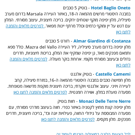
Hotel Baglio Oneto
- בוטיק 5 כוכבים
במבנה היסטורי מרשים מהמאה ה-18, באיזור העיירה Marsala בדרום מערב
סיציליה, מלון יפיפה מוקף שטחים ירוקים. בריכה חיצונית, עיצוב מסורתי. המלון
עם דגש על יין ומוקף כרמים וכולל מרתף יינות מפואר.
לפרטים מלאים והזמנה
לחצו כאן
Almar Giardino di Costanza
- רזורט 5 כוכבים
מלון יפיפה בדרום מערב סיציליה, ליד העיירה Mazra del Vallo. כולל ספא
וחמאם מפנקים מאד, גן יפיפה שמקיף את המלון, בריכות חיצוניות, חדרים
גדולים ובעיצוב מסורתי מקומי. ארוחת בוקר מעולה.
לפרטים מלאים והזמנה
לחצו כאן
Castello Camemi
- בוטיק אלגנט
מלון חמישה כוכבים במבנה היסטורי מהמאה ה-16, במזרח סיצילה, קרוב
לעיירה ויזיני. עיצוב אלגנטי ויוקרתי, בריכה חיצונית מוקפת מדשאה מטופחת.
מסעדה פועלת במלון. אווירה רומנטית.
לפרטים מלאים והזמנה לחצו כאן
Monaci Delle Terre Nerre
- חוות בוטיק
מלון יפיפה קצת מחוץ לקטניה באיזור כפרי. חווה בעיצוב מודרני מסורתי, עם
מסעדה המבוססת על גידולי החווה, פעילויות יוגה וכד', בריכה חיצונית, חדרים
מפנקים. מלון מקסים.
לפרטים מלאים והזמנה לחצו כאן
לכל הצעות הלינה בסיציליה היכנסו לעמוד זה