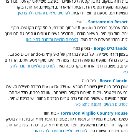
בית חווה במיקום נח בין קטניה לטראומינה, בעיצוב סיציליאני קלאסי, עם חצר
מקסימה מוקפת מטעי הדר. הבית, והמארחים, מקסימים. ארוחת הבוקר
מצויינת ועם מטעמים תוצרת הבית.
לפרטים מלאים והזמנה לחצו כאן
Santantonio Resort
- בוטיק
מלון ארבעה כוכבים ב-Riposto שבחוף המזרחי, כ-30 ק"מ מקנטיה. מוקף
ירוק ומול נוף הים. העיצוב מודרני, החדרים נעימים ונוחים ונהנים גם הם מנוף
לים. במלון מסעדה טובה מאד.
לפרטים מלאים והזמנה לחצו כאן
Borgo D'Orlando
- בוטיק כפרי
בצפון מזרח סיצליה, על גבעה במרחק של כ-9 ק"מ מ-Capo D'Orlando.
בריכה גדולה מוקפת מדשאה רחבה וצופה אל הים, מוקף מטע זיתים. החדרים
יפים, בעיצוב מודרני. ארוחת בוקר טובה מאד.
לפרטים מלאים והזמנה לחצו
כאן
Bosco Ciancio
- בית חווה
שוכן בבית חווה ישן בשמורת הטבע Parco Dell'Etna במזרח סיצילה וכשעה
נסיעה מקטניה. מקום האירוח מקסים ומשפחתי, אווירה כפרית, כולל ארוחת
הבוקר מצויינת שעשויה מחומרי גלם טריים הגדלים בחווה. יש בריכת שחיה.
לפרטים מלאים והזמנה לחצו כאן
Torre Don Virgilio Country House
- בית חווה
כשעה מערבית מסירקוזה, ועשר דקות צפונית מהעיר מודיקה, בית חווה בוטיק
ומוקפד. חדרים יפים ומשופצים, חצר מטופחת וירוקה, בריכה חיצונית. ארוחת
בוקר מצויינת ואיזור כפרי.
לפרטים מלאים והזמנה לחצו כאן