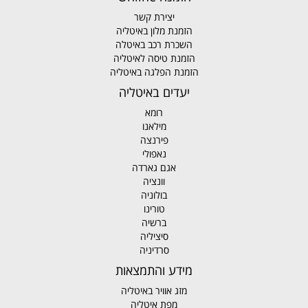
יצירת קשר
הזמנת מלון באיטליה
השכרת רכב באיטלה
הזמנת טיסה לאיטליה
הזמנת הפלגה באיטליה
יעדים באיטליה
רומא
מילאנו
פירנצה
נאפולי
אגם גארדה
וונציה
בולוניה
טורינו
ברשיה
סיציליה
סרדיניה
מידע והתמצאות
מזג אוויר באיטליה
מפת איטליה