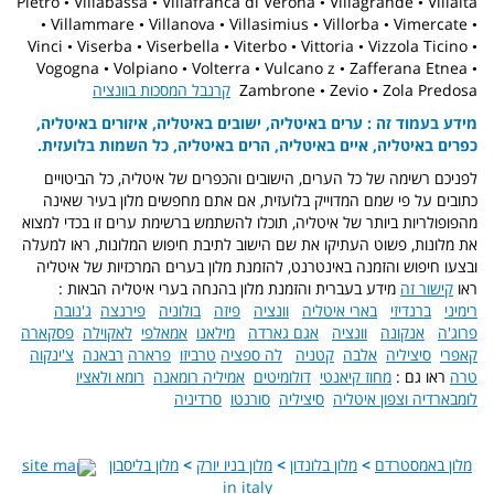
Pietro • Villabassa • Villafranca di Verona • Villagrande • Villalta
• Villammare • Villanova • Villasimius • Villorba • Vimercate •
Vinci • Viserba • Viserbella • Viterbo • Vittoria • Vizzola Ticino •
Vogogna • Volpiano • Volterra • Vulcano z • Zafferana Etnea •
קרנבל המסכות בוונציה
Zambrone • Zevio • Zola Predosa
מידע בעמוד זה : ערים באיטליה, ישובים באיטליה, איזורים באיטליה,
כפרים באיטליה, איים באיטליה, הרים באיטליה, כל השמות בלועזית.
לפניכם רשימה של כל הערים, הישובים והכפרים של איטליה, כל הביטויים
כתובים על פי שמם המדוייק בלועזית, אם אתם מחפשים מלון בעיר שאינה
מהפופולריות ביותר של איטליה, תוכלו להשתמש ברשימת ערים זו בכדי למצוא
את מלונות, פשוט העתיקו את שם הישוב לתיבת חיפוש המלונות, ראו למעלה
ובצעו חיפוש והזמנה באינטרנט, להזמנת מלון בערים המרכזיות של איטליה
ראו
קישור זה
מידע בעברית והזמנת מלון בהנחה בערי איטליה הבאות :
רימיני
ברנדיזי
בארי איטליה
וונציה
פיזה
בולוניה
פירנצה
ג'נובה
פרוג'ה
אנקונה
וונציה
אגם גארדה
מילאנו
אמאלפי
לאקוילה
פסקארה
קאפרי
סיציליה
אלבה
קטניה
לה ספציה
טרביזו
פרארה
רבאנה
צ'ינקוה
טרה
ראו גם :
מחוז קיאנטי
דולומיטים
אמיליה רומאנה
רומא ולאציו
לומבארדיה וצפון איטליה
סיציליה
סורנטו
סרדיניה
site map
מלון בליסבון
>
מלון בניו יורק
>
מלון בלונדון
>
מלון באמסטרדם
in italy