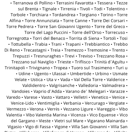
• Terranova di Pollino • Terrasini Favarotta • Tessera • Tezze
sul Brenta • Tignale • Tirrenia • Tivoli • Todi • Tolentino •
Torbole • Torchiara • Tordandrea • Torgiano • Torino • Torre
Alfina • Torre Annunziata • Torre Canne • Torre Dei Corsari •
Torre Pedrera • Torre San Giovanni Ugento • Torre del Greco •
Torre del Lago Puccini • Torre dell'Orso • Torrecuso •
Torregrotta • Torri del Benaco • Torrita di Siena • Tortolì • Tosi
• Tottubella • Trabia • Trani • Trapani • Trebbiantico • Trebbo
Di Reno • Trecastagni • Treia • Tremezzo • Tremosine • Trento •
Trepuzzi • Tresnuraghes • Trevi • Treviso • Trezzano Rosa •
Trezzano sul Naviglio • Trieste • Triflisco • Trinità dʼAgultu •
Trinitapoli • Trivignano • Tropea • Tuoro sul Trasimeno • Turi u
• Udine • Ugento • Ulassai • Umbertide • Urbino • Usmate
Velate • Ustica • Uta v • Vada • Val Della Torre • Valderice •
Valdidentro • Valgrisanche • Valledoria • Valmadrera •
Vandoies • Vaprio dʼAdda • Varano deʼ Melegari • Varazze •
Varedo • Varese • Vasto • Vattaro • Velletri • Venetico • Venice •
Venice-Lido • Ventimiglia • Verbania • Vercurago • Vergiate •
Vermezzo • Verona • Verrès • Vezzano Ligure • Viareggio • Vibo
Valentia • Vibo Valentia Marina • Vicenza • Vico Equense • Vico
del Gargano • Vieste • Vietri sul Mare • Vigarano Mainarda •
Vigasio • Vigo di Fassa • Vigone • Villa San Giovanni • Villa San