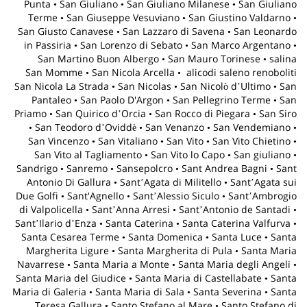
San Momme • San Nicola Arcella •
San Nicola La Strada • San Nicolas • San Nicolò dʼUltimo • San
Pantaleo • San Paolo D'Argon • San Pellegrino Terme • San
Priamo • San Quirico dʼOrcia • San Rocco di Piegara • San Siro
• San Teodoro dʼOviddè • San Venanzo • San Vendemiano •
San Vincenzo • San Vitaliano • San Vito • San Vito Chietino •
San Vito al Tagliamento • San Vito lo Capo • San giuliano •
Sandrigo • Sanremo • Sansepolcro • Sant Andrea Bagni • Sant
Antonio Di Gallura • SantʼAgata di Militello • SantʼAgata sui
Due Golfi • Sant'Agnello • SantʼAlessio Siculo • SantʼAmbrogio
di Valpolicella • SantʼAnna Arresi • SantʼAntonio de Santadi •
SantʼIlario dʼEnza • Santa Caterina • Santa Caterina Valfurva •
Santa Cesarea Terme • Santa Domenica • Santa Luce • Santa
Margherita Ligure • Santa Margherita di Pula • Santa Maria
Navarrese • Santa Maria a Monte • Santa Maria degli Angeli •
Santa Maria del Giudice • Santa Maria di Castellabate • Santa
Maria di Galeria • Santa Maria di Sala • Santa Severina • Santa
Teresa Gallura • Santo Stefano al Mare • Santo Stefano di