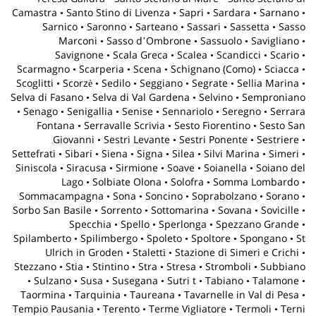
Camastra • Santo Stino di Livenza • Sapri • Sardara • Sarnano •
Sarnico • Saronno • Sarteano • Sassari • Sassetta • Sasso
Marconi • Sasso dʼOmbrone • Sassuolo • Savigliano •
Savignone • Scala Greca • Scalea • Scandicci • Scario •
Scarmagno • Scarperia • Scena • Schignano (Como) • Sciacca •
Scoglitti • Scorzè • Sedilo • Seggiano • Segrate • Sellia Marina •
Selva di Fasano • Selva di Val Gardena • Selvino • Semproniano
• Senago • Senigallia • Senise • Sennariolo • Seregno • Serrara
Fontana • Serravalle Scrivia • Sesto Fiorentino • Sesto San
Giovanni • Sestri Levante • Sestri Ponente • Sestriere •
Settefrati • Sibari • Siena • Signa • Silea • Silvi Marina • Simeri •
Siniscola • Siracusa • Sirmione • Soave • Soianella • Soiano del
Lago • Solbiate Olona • Solofra • Somma Lombardo •
Sommacampagna • Sona • Soncino • Soprabolzano • Sorano •
Sorbo San Basile • Sorrento • Sottomarina • Sovana • Sovicille •
Specchia • Spello • Sperlonga • Spezzano Grande •
Spilamberto • Spilimbergo • Spoleto • Spoltore • Spongano • St
Ulrich in Groden • Stalettì • Stazione di Simeri e Crichi •
Stezzano • Stia • Stintino • Stra • Stresa • Stromboli • Subbiano
• Sulzano • Susa • Susegana • Sutri t • Tabiano • Talamone •
Taormina • Tarquinia • Taureana • Tavarnelle in Val di Pesa •
Tempio Pausania • Terento • Terme Vigliatore • Termoli • Terni