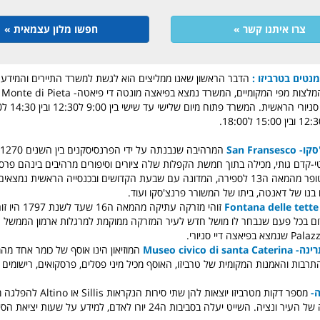
צרו איתנו קשר »
חפשו מלון עצמאית »
מנטים בטרביזו :
הדבר הראשון שאנו ממליצים הוא לגשת למשרד התיירים והמידע ש
San Fran
המרהיבה שנבנתה על ידי הפר
נטי-קדם גותי, מכילה בתוך חמשת הקפלות שלה ציורים וסיפורים מרהיבים בינהם פר
הקדוש סנט כריסטופר מהמאה ה13 לספירה, המדונה עם שבעת הקדושים ובכנסייה הראשית 
ו בנו של דאנטה, ביתו של המשורר פרנצ'סקו ועוד.
זוהי מזרקה עתיקה מ
ן אדום בכל פעם שנבחר לו מושל חדש לעיר המזרקה ממוקמת למרגלות ארמון הממשל 
ה דיי סניורי.
Museo civico d
רבות והאמנות המקומית של טרביזו, האוסף מכיל מיני פסלים, פרסקואים, רישומים ו
-
מספר דקות מטרביזו יוצאות להן שתי סיר
הפתוח עד ללגונה של העיר ונציה. השייט יעלה בסביבות ה24 יורו לאדם, למידע ע