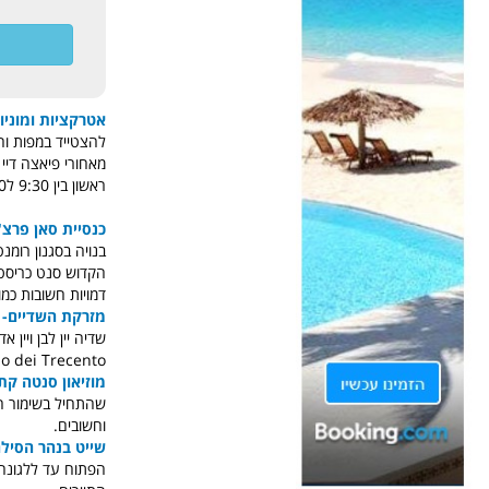
אטרקציות ומוניו
ראשון בין 9:30 ל12:30 ובין 15:00 ל18:00.
כנסיית סאן פרצ'סקו- sesco
בנויה בסגנון רומ
דמויות חשובות כמ
מזרקת השדיים- Fontana delle tette
שדיה יין לבן ויי
Palazzo dei Trecento שנמצא בפיאצ
מוזיאון סנטה קתרינה- i santa Caterina
שהתחיל בשימור הת
וחשובים.
שייט בנהר הסילה