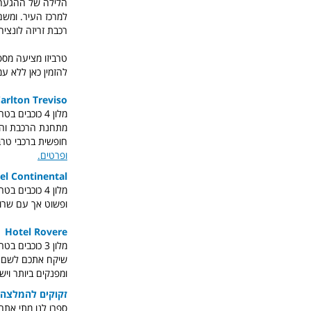
למרכז העיר. ומש
רכבת זריזה לונציה מתחנת הרכבות zzale Duca d'aosta
טרביזו מציעה מספ
להזמין כאן ללא עמל
arlton Treviso
מתחנת הרכבת והאוט
חופשית ברכבי טרבי
ופרטים.
el Continental
מלון 4 כוכבי
ופשוט אך עם שרות
Hotel Rovere
מלון 3 כוכב
שיקח אתכם לשם בכ
ומפנקים ביותר וי
זקוקים להמלצה ע
ספרו לנו מתי אתם