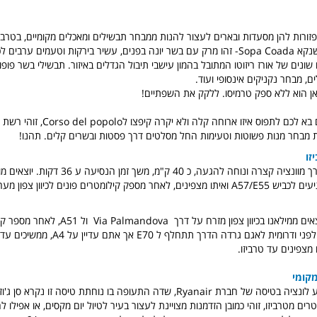
זורות להן מסעדות ובארים לעצור להנות ממבחר תבשילים ומאכלים מקומיים, בטרביז
מפורסם ופופולרי שנקא Sopa Coada- זהו מרק עם בשר יונה בפנים, עשיר בירקות וטעמים ערבי
 שונים של אורז ריזוטו המתובל בהמון עישבי תיבול הגדלים באיזור. תבשילי בשר פו
ים, מבחר נקניקים אינסופי ועוד.
ן הוא ללא ספק טרמיסו. ללקק את השפתיים!
אם בא לכם לתפוס איזו ארוחה קלה ולא יקרה 
 מבחר מנות פשוטות וטעימות החל מסלטים דרך פסטות ובשרים קלים. תהנו!
זו
לטרביזו, הדרך מוונציה קצרה ונוחה להגעה, כ 40 ק"מ, מ
מילאנו לטרביזו, יוצאים ממילאנו בכיוון צפון מזרח על ד
על דרך A4/E64, לפני ודרומית לאגם גרדה הדרך תתחלף 
קומי
רבים נוהגים להגיע לונציה בטיסה של חברת Ryanair, שדה התעופה בו נוחתת טיסה זו 
ים מטרביזו, זוהי כמובן הזדמנות מצויינת לעצור בעיר לטיול יום מקסים, או אפילו 