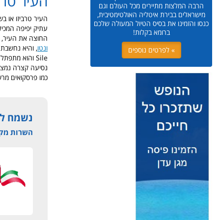
העיר טרביזו- 
הרבה המלצות מתיירים מכל העולם וגם
מישראלים בבירת איטליה האולטימטיבית,
העיר טרביזו או ב
כנסו והזמינו את בסיס הטיול המעולה שלכם
עתיק יפיפה המכיל 
ברומא בקלות!
החוצה את העיר, מ
ונטו
» לפרטים נוספים
Sile והוא מתפ
נסיעה קצרה נמצאות
כמו פרסקואים מרש
נשמח להמ
השרות מקצו