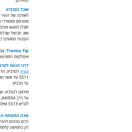
התיירים.
אוכל בטרביזו
לאורכה של העיר פ
תוכלו למצוא מינים
אווז, תבשיל שבלול
הקינוח המועדף כא
Treviso Tip:
איטלקיות המציעות
דרכי הגעה לטרבי
ונציה
עד טרביזו.
לכביש SS13 ואיתו מצפינים עד טרביזו.
שדה התעופה המ
רק כחמישה קילומטר