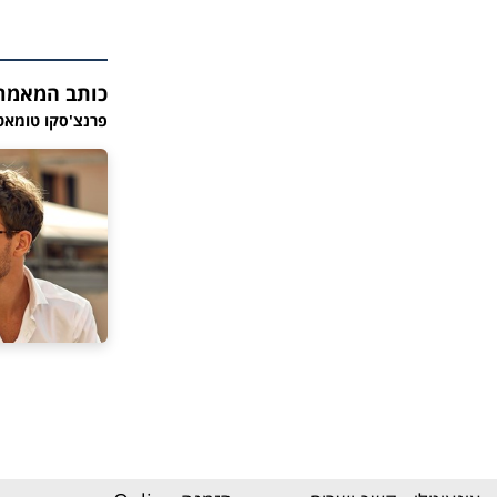
כותב המאמר
פרנצ'סקו טומאטי