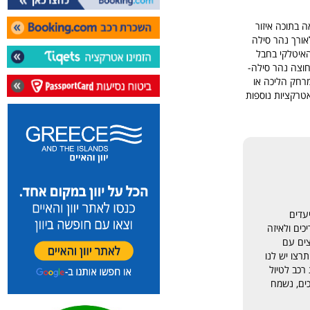
 בתוכה איזור
לאורך נהר סילה
האיטלקי בחבל
בה מעל ל82,000 תושבים. את העיר חוצה נהר סילה-
במרחק הליכה או
אטרקציות נוספות
עדים
כים ולאיזה
צים עם
רצו יש לנו
רכב לטיול
כים, נשמח