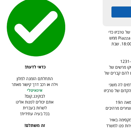
ל טרביזו כדי
להצטייד במפות והמלצות מפי המקומיים, המשרד נמצא בפיאצה מונטה די פיאטה- Piazza Monte di Pieta ממש
מאחורי פיאצה דיי סניורי הראשית. המשרד פתוח מיום שלישי עד שישי בין 9:00 ל12:30 ובין 14:30 ל18:00. שבת
נסיסקנים בין השנים 1231-1270
כדאי לדעת!
סקו מרשים של
נמצאים להם קברים של
התחלתם הזמנה למלון
וילה או רכב דרך קישור מאתר
המאה ה16 שעד לשנת 1797 היו זורמים לה משני
אינאיטלי
הקדום של טרביזו
לבוקינג.קום?
אתם יכולים לפנות אלינו
המוזיאון הינו אוסף של כומר אחד מהמאה ה19
לשרות בעברית
ציורים מרהיבים
בכל בעיה עתידית!
ות הנקראות Sillis או Altino להפלגה מקסימה באויר
זה משתלם!
ל שעות יציאת הסירות פנו למשרד