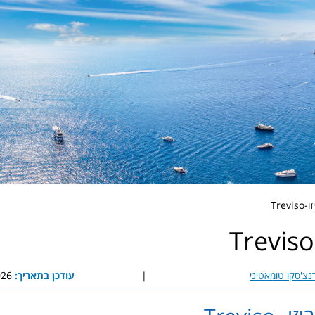
Tre
נצ'סקו טומאטיני
|
עודכן בתאריך:
8:30