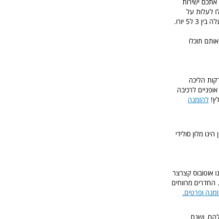
דה התעופה תוכלו לעלות על האוטובוס המקומי מס' 6 שייקח אתכם ישירות
ו לעלות על
ותם תוכלו
ים בטרביזו. לא תוכלו לבקש מיקום חלומי יותר מזה למלון שלכם! הקרלטון הוטל ממוקם כ2 דקות הליכה
אופניים לרכיבה
לץ!
להזמנה
הינו מלון סולידי
נו אוטובוס קצרצר
 החדרים מרווחים
מנה ופרטים.
להם, ושנח