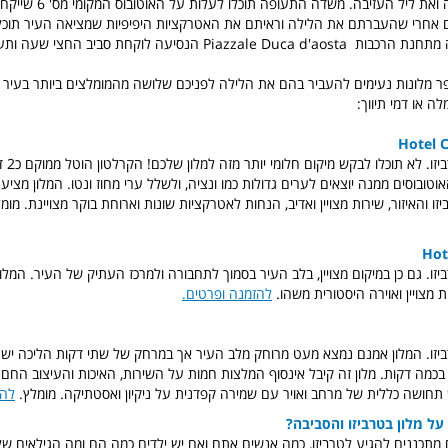
הלילה של ההגעה ואת ליל העזיבה. מש
ם אחרי שהעברתם את הלילה וראיתם את האטרקציות היפיפיות שמציאה העיר תוכל
Pia הנסיעה לוקחת סביב החצי שעה ותעלה בין 3 ל5 יורו.
ר מלונות נעימים להעביר בהם את הלילה לפניכם שלושה מהמומלצים ביותר בעיר א
ה או דמי תיווך:
Hotel C
מלון 4 כוכב
ובוסים ממנה יוצאים לערים גדולות כמו ונציה, ולשלל ערי מחוז ונטו. המלון מציע 
זו והאיזור, שירות מצויין ואדיב, הנחות לאטרקציות שונות וארוחת בוקר מצויינת. מומ
Hot
ם בטרביזו. גם כן במיקום מצויין, בלב העיר בסמוך לתחבורה ולמרכז העתיק של העיר. המלון 
 מצויין ואוירה היסטורית משהו.
להזמנה ופרטים.
ים בטרביזו. המלון אמנם נמצא מעט מרוחק מלב העיר אך במרחק של שתי דקות הליכה יש
מה דקות. מלון זה קיבל אינסוף המלצות חמות על השירות, האיכות והעיצוב החם.
ש תחושה כללית של מרחב ואויר עם שמירה קפדנית על ניקיון ואסטתיקה. מומלץ.
להז
ל מלון בטרביזו והסביבה?
 מתכננים להגיע לטרביזו, כמה אנשים אתם ואם יש ילדים כמה הם ומה הגילאים ש