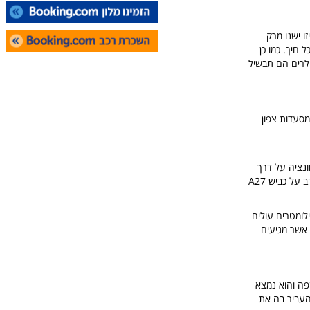
ו ישנו מרק
ם לכל חיך. כמו כן
פולרים הם תבשיל
קיפצו לCorso del popolo, זוהי רשת מסעדות צפון
שך זמן הנסיעה ע 36 דקות. יוצאים מוונציה על דרך
SS11 עד אשר מגיעים לכביש A57/E55 ואיתו מצפינים, לאחר מספק קילומטרים פונים לכיוון צפון מערב על כביש A27
רך Via Palmandova ול A51, לאחר מספר קילומטרים עולים
ל E70 אך אתם עדיין על A4, ממשיכים עד אשר מגיעים
נקרא סן ג'וזפה והוא נמצא
להעביר בה את