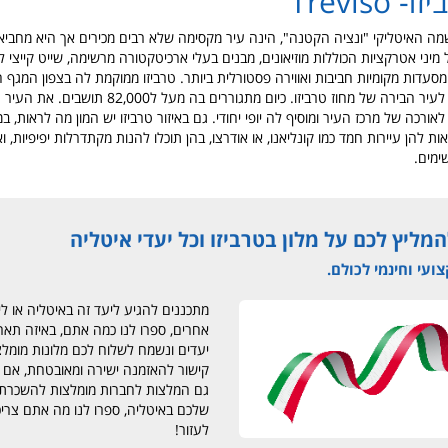
Treviso
שמה האיטליקי "ונציה הקטנה", הינה עיר מקסימה שלא רבים מכירים אך היא מחביאה
מיני אטרקציות הכוללות מוזיאונים, מבנים בעלי ארכיטקטורה מרשימה, שייט קייצי 
סעדות מקומיות חביבות ואווירה פסטורלית ביותר. טרביזו ממוקמת לה בצפון המגף 
, והיא נחשבת לעיר הבירה של מחוז טרביזו. כיום מתגוררים 
תל לאורכה של מרכז העיר ומוסיף לה יופי יחודי. גם באיזור טרביזו יש המון מה לראות, 
 להן עיירות חמד כמו קונליאנו, או אודרצו, בהן תוכלו להנות מקתדרלות יפיפיות, ו
ימים.
ליץ לכם על מלון בטרביזו וכל יעדי איטליה
עי וחינמי לכולם.
מתכננים להגיע ליעד זה באיטליה או לי
אחרים, ספרו לנו כמה אתם, באיזה תארי
יעדים ונשמח לשלוח לכם מלונות מומל
קישור להאזמנה ישירה ומאובטחת, אם ת
גם המלצות לחברות מומלצות להשכרת 
שלכם באיטליה, ספרו לנו מה אתם צרי
לעזור!