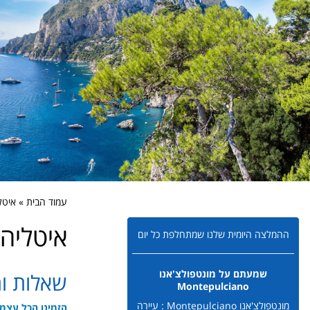
עמוד הבית » איטל
איטליה 
ההמלצה היומית שלנו שמתחלפת כל יום
שמעתם על מונטפולצ'אנו
שאלות ו
Montepulciano
מונטפולצ'אנו Montepulciano : עיירה
הזמינו הכל עצמא