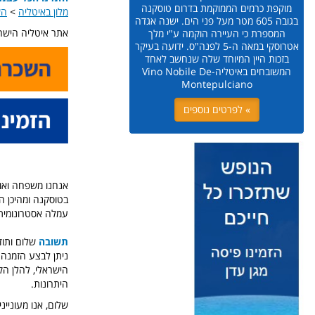
מוקפת כרמים הממוקמת בדרום טוסקנה
מלון באיטליה
>
הש
בגובה 605 מטר מעל פני הים. ישנה אגדה
אתר איטליה הישרא
המספרת כי העיירה הוקמה ע"י מלך
אטרוסקי במאה ה-5 לפנה"ס. ידועה בעיקר
בזכות היין המיוחד שלה שנחשב לאחד
המשובחים באיטליה-Vino Nobile De
Montepulciano
» לפרטים נוספים
בטוסקנה ומהיכן הכ
עמלה אסטרונומית 
תשובה
שלום ותוד
ניתן לבצע הזמנה 
הישראלי, להלן הק
היתרונות.