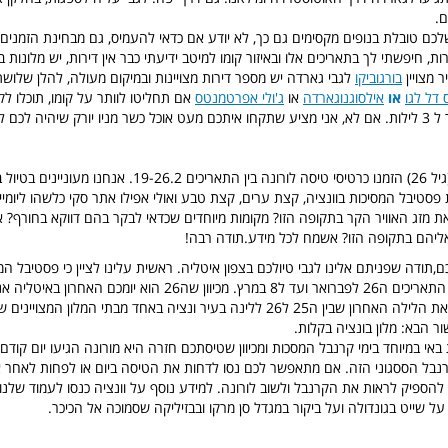
ם.
ם טובלת בנופים מקסימים גם כך, לא יודע אם כדאי להעמיס, גם מבחינת הזמנים
ת, חיפשתי לך בתאריכים אלו ובאיזור קומו למיטב ידיעתי כבר אין דירות, יש מלונות בל
 מצויין
בורגוביקו
לגבי גארדה יש מספר דירות מצויינות ובמיקום מעולה, להלן שלוש
 דל לגו
או
אילסוגנוגארדה
או
ג'ולי אפרטמנטס
אם תחליטו לוותר על קומו, תוכלו 
מהדירות הללו ישר ל 3 לילות. אם לא, אני מציע שתקחו איתכם מעט אוכל כשר מניו יורק שיהיה לכ
שלום, אני ובן זוגי (גיל 26) הזמנו כרטיסי טיסה לורונה בין התאריכים 2
 פסטיבל המסיכות בוונציה, קצת ערים, קצת טבע ואולי אפילו אתר סקי כלשהו ליומי
את מזג האוויר הקר בתקופה הזו? מקומות מיוחדים שכדאי לבקר בהם דווקא בחורף? 
אליהם בתקופה הזו? אשמח לכל מידע.תודה רבה!
,תודה שפניתם אלינו לגבי טיולכם בצפון איטליה. ראשית עלינו לציין כי פסטיבל המ
מתקיים השנה בין התאריכים ה26 לפברואר ועד ל8 במרץ. מכיוון שה26 הוא יו
בחום לשמור לכם את הלילה האחרון שבין ה25 ל26 ללינה בעיר ונציה באחד מבתי המלון המ
ור הבא: מלון בונציה בקלות.
באי במיוחד בימי קרנבל המסכות ומכיוון שטיסתכם חזרה היא מורונה הגיעו יום קודם ל
בל הססגוני הזה. אם מתאפשר לכם נסו לדחות את הטיסה ביום או לפחות לאחר 
להספיק לראות את הקרנבל ולשוב לורונה. למידע נוסף על וונציה כנסו לעמוד שלנו 
על שייט בגונדולה ועל ביקור במגדל סן מרקו ובבזיליקה שסמוכה אל הכיכר.