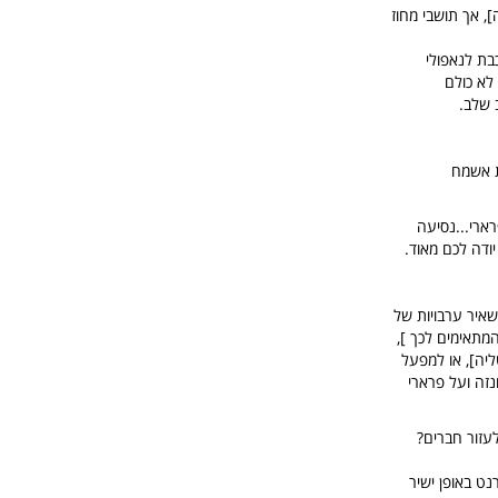
], אך תושבי מחוז
בת לנאפולי
לא כולם
ת אשמח
 על פרארי...נסיעה
ודה לכם מאוד.
איר ערבויות של
מתאימים לכך ],
[העיר בה מתקיים מירוץ פורמולה 1 השנתי באיטליה], או למפעל
נזה ועל פרארי
לעזור חברים?
נט באופן ישיר