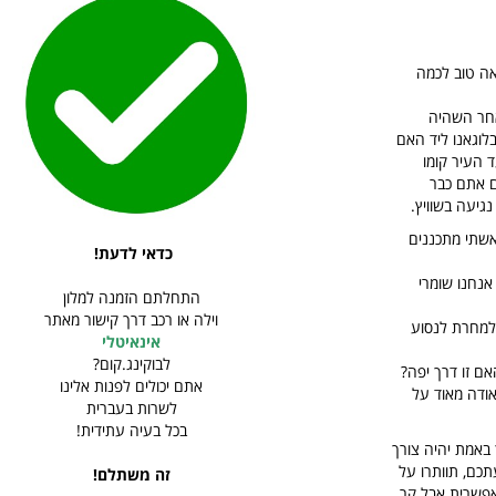
אה טוב לכמה
חר השהיה
בלוגאנו ליד האם
 העיר קומו
אתם כבר
גיעה בשוויץ.
אשתי מתכננים
כדאי לדעת!
ותנו זה נופים. אנחנו שומרי
התחלתם הזמנה למלון
וילה או רכב דרך קישור מאתר
ולמחרת לנסוע
אינאיטלי
לבוקינג.קום?
ם זו דרך יפה?
אתם יכולים לפנות אלינו
אודה מאוד על
לשרות בעברית
בכל בעיה עתידית!
 באמת יהיה צורך
תכם, תוותרו על
זה משתלם!
 אפשרית אבל קר