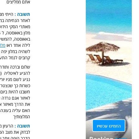
אתם ממליצים
תשובה :
הייתי ממ
לאחר הנחיתה במיל
מאתרי הסקי הידוע
מלון באאוסטה, ל 4 מבוגרים 2 חדרים
באאוסטה, להמשיך ב
לילה אחד ראו
מלו
לשהיה במלון יפה 
קרובים לנמל התעו
שלום וברכה ותודה
להגיע לאיטליה (מ
כשרות כך שנצטרך
חשבנו להיות ביום
לאיזור אגם גרדה ו
את הדרך מאיזור א
האם עליה בעונה ז
המלצותיך
תשובה :
הרעיון מ
לבדוק את מצב הכב
הדרך היפה יותר ו