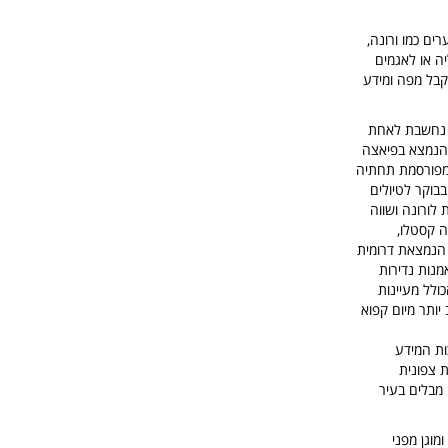
ים כמו ורונה,
יה או לאגמים
קבל מפה ומידע
נה נחשבת לאחת
 הנמצא בפיאצה
 המפורסמת תחתיה
בוקר לטיולים
 לורונה ושווה
ה קסטלו,
 הנמצאת דרומית
מנות נדירות
ולל מעיינות
ומית לה באבנו טרמה Abano Terme אין דבר טוב יותר מיום קפוא
כות המידע
א נמצאת צפונית
 מבלים בעיר
מוגן מפני