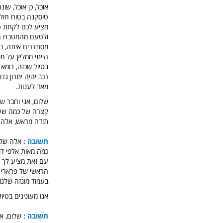
אוכל, כן אוכל, שו
טוסקנה בטוח חולק
מציע לכם לקחת טי
ולטעם מהמטבח המד
מסתדרים איתה, בגדול לא ניתן ל
הייתי ממליץ על מס
בטיול שכזה, רומא 
רכב יהיה יתרון ג
מאד לענות.
קצרה של כמה שעות 
תודה מראש, אלה.
תשובה :
אלה שלו
כמה מאות אלפי דו
הראשי של פרארי ב
בעמוד מונזה שלנו
אנו מעונינים בטיו
תשובה :
שלום, אם