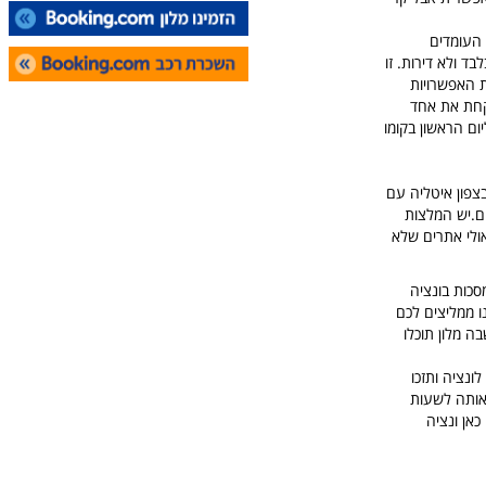
 העומדים
בד ולא דירות. זו
ת האפשרויות
לקחת את אחד
ם ליום הראשון בקומו
19-26.. אנחנו מעוניינים בטיול בצפון איטליה עם
ים.יש המלצות
אולי אתרים שלא
סכות בונציה
מכם האחרון באיטליה אנו ממליצים לכם
צויינים שבה מלון תוכלו
ונציה ותזכו
אותה לשעות
כאן ונציה