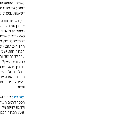
גשמים. הטמפרטורות ינועו בין 2 ל15 מעלות פחות או י
לשאלות נוספות ומי
היי, ראשית, תודה
באיטליה! ובשבילי 
כ-7-6 לילות 
מה.1
ערך ללינה של יום
כדאי והיכן לישון?
להזמין מראש. שמע
תוכלו להחליט עבור
מעולה! הערה אחרו
לעיירה....ידוע כמ
ושחר.
תשובה :
לימור וש
מספר דרכים מעולו
70% ממחיר המלון בפועל!