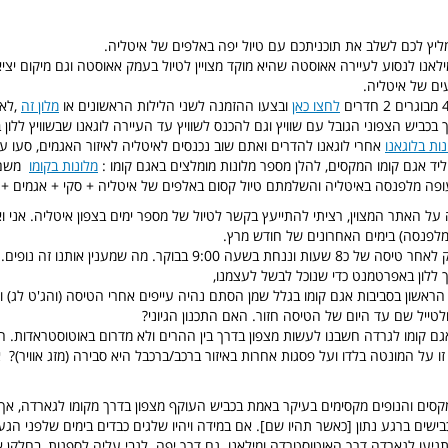
ליץ לכם לשלב את תוכניתכם עם טיול יפה באלפים של איטליה.
אנו לנסוע לעיירה אאוסטה שהיא מוקד מצויין לטיול בעמק אאוסטה וגם מיקום יצי
ים של איטליה.
לחצו כאן
ובצעו ההזמנה לשני הלילות הראשונים או
מלון זה
,לא
כביש הצפוני הגובל עם שוויץ וגם להכנס לשוויץ עד העיירה לוגאנו שבשוויץ ללון 
נות בלוגאנו
אחרי לוגאנו להדרים ואתם שוב נכנסים לאיטליה לאיזור האגמים, סעו עד
ליד אגם קומו המקסים, להלן מספר מלונות מומלצים באגם קומו :
מלונות בקומו
משם 
פה מלפנסה באיטליה והשלמתם טיול קסום באלפים של איטליה + סקי + אגמים + נ
 על האתר המצוין, רציתי להתייעץ בקשר לטיול של מספר ימים בצפון איטליה. אני ו
לפנסה) בימים האחרונים של חודש מרץ.
נגיע לשם מניו יורק לאחר טיסה של כ8 שעות וננחת בשעה 9:00 בבוקר. מה שמענין א
 ללון באפרטמנט כדי שנוכל לבשל לעצמנו,
 הראשון בסביבות אגם קומו בגלל שמן הסתם נהיה עייפים אחרי הטיסה (והג'ט לג) 
לטייל שם עד היום של הטיסה חזור. האם התכנון הגיוני?
גם קומו לגרדה חשבנו לעשות מצפון בדרך בין ההרים ולא מדרום באוטוסטראדות. הא
ו על המונטה בלדו ועל פסגות אחרות באיזור ברכב/ברכבל היא סבירה (מזג אוויר)? 
קסים והנופים מקסימים בעיקר באמת בכביש העוקף מצפון בדרך מקומו לגארדה, אך
ישים ברגע נתון [כאשר תהיו שם]. אם במידה ויהיו שלגים כבדים בימים שלפני הגע
תגיעו לגארדה דרך האוטוסטרדה ומילאנו. גם דרך יפה. לגבי עליה לספגות, בחלקן