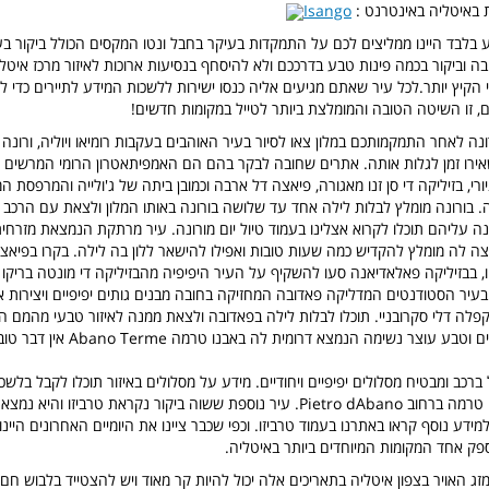
 באיטליה באינטרנט :
Isango
ע בלבד היינו ממליצים לכם על התמקדות בעיקר בחבל ונטו המקסים הכולל ביקור בער
ובה וביקור בכמה פינות טבע בדרככם ולא להיסחף בנסיעות ארוכות לאיזור מרכז איטל
הקיץ יותר.לכל עיר שאתם מגיעים אליה כנסו ישירות ללשכות המידע לתיירים כדי ל
ם, זו השיטה הטובה והמומלצת ביותר לטייל במקומות חדשים!
ונה לאחר התמקמותכם במלון צאו לסיור בעיר האוהבים בעקבות רומיאו ויוליה, ורו
אירו זמן לגלות אותה. אתרים שחובה לבקר בהם הם האמפיתאטרון הרומי המרשים
ורי, בזיליקה די סן זנו מאגורה, פיאצה דל ארבה וכמובן ביתה של ג'ולייה והמרפסת
ה. בורונה מומלץ לבלות לילה אחד עד שלושה בורונה באותו המלון ולצאת עם הרכב ב
נה עליהם תוכלו לקרוא אצלינו בעמוד טיול יום מורונה. עיר מרתקת הנמצאת מזרחית
נצה לה מומלץ להקדיש כמה שעות טובות ואפילו להישאר ללון בה לילה. בקרו בפיאצ
ו, בבזיליקה פאלאדיאנה סעו להשקיף על העיר היפיפיה מהבזיליקה די מונטה בריקו
עיר הסטודנטים המדליקה פאדובה המחזיקה בחובה מבנים גותים יפיפיים ויצירות א
קפלה דלי סקרובניי. תוכלו לבלות לילה בפאדובה ולצאת ממנה לאיזור טבעי מהמם הכ
חמים, כפרים, כרמים וטבע עוצר נשימה הנמצא דר
ול ברכב ומבטיח מסלולים יפיפיים ויחודיים. מידע על מסלולים באיזור תוכלו לקבל בלש
לתיירים של אבאנו טרמה ברחוב Pietro dAbano. עיר נוספת ששוה ביקור נקראת טרביזו והי
מידע נוסף קראו באתרנו בעמוד טרביזו. וכפי שכבר ציינו את היומיים האחרונים היינו
פק אחד המקומות המיוחדים ביותר באיטליה.
זג האויר בצפון איטליה בתאריכים אלה יכול להיות קר מאוד ויש להצטייד בלבוש חם ו