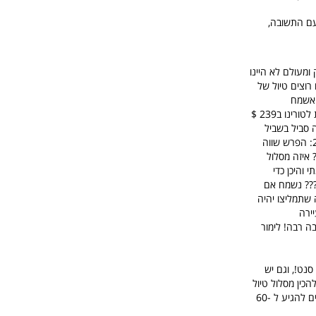
Veneto Ski I מקוים שעזרו לכם עם התשובה,
אשונה לאיטליה ליום ההולדת של שנינו (3.1+1.1). שנינו נהיה בני 30 בדיוק ומעולם לא היינו
 רוצים טיול של
ה אשמח
להמלצתכם שכן אנו לא מוצאים את הידיים והרגליים מרוב מידע ואפשרויות. אז ככה, מצאנו טיסות זולות לטורינו ב239 $
זה סביל בשביל
המחיר הזה. ישנן טיסות גם לרומא - 279$ מה-31.12-3.1 (קצר מידי) או 30.12-4.1 למילאנו ב-285$: הפרש שווה
 איזה מסלול
 והיכן כדי
??? נשמח אם
ה שתמליצו יהיה
ירה
ה רבה! לימור
נט!, וגם יש
כין מסלול טיול
ולדעת לאיזה מלון והיכן אתם מגיעים, החיסכון של הזמנת מלון באיטליה באינטרנט יכול במקרים מסויימים להגיע ל 60-