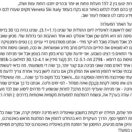
ותר ובהרים יתכנו רוחות עזות ושלג,
למידע על אתרי סקי בהם תוכלו לגלוש באיזור ונטו בקרו בעמוד taly
דע כתבו לנו ונשמח לעזור שוב.
 על האתר המעולה!
אני ובן זוגי רוצים לטוס לר
טיסה הזו היא חלום שכן אוכל איטלקי הוא אחד האהבות הכי גדולות שלי. מכיוון שאנו
שמשלב אוכל מעולה (אבל לא יקר מידי - אנחנו סטודנטים דיי עניים :) ) נופים ורומנטיק
28.12-4 - שדי התאים כי רצינו כשבוע. אני יודעת שקר נורא בזמן הזה בצפון אבל אני מניחה ש
 אחד לאדם ממה שאני מבינה וגם קצר יותר, כך שזה די משמעותי. מה כדאי לעשות?
 הבנתי שכדאי להזמין מראש את המלון ולכן אם נרצה לישון בעיר אחרת צריך לדעת מתי
תי שפירנצה מדהימה וטוסקנה גם...והאוכל בכל מקום כל כך שונה... מה עושים??
נו איזו טיסה לקחת (כן,כן!) ואיזה מסלול - לפי ימים ולינה. אנחנו כל כך אבודים שמ
נה - אני מניחה שעדיף רכבת מרכב? למרות שנשמע לי מדהים ליסוע שם לבד מעי
ה עולה בערך? אה, ונשמח להמלצות למסעדות מקומיות ואיכותיות בדרכים :) תודה רב
חר שלום, תחילה יש לקחת בחשבון שאיטליה היא מדינה יחסית יקרה, אבל שווה כל ס
ת לחסוף כסף, הדרך העיקרית היא בהחלט להזמין את המלונות מראש באינטרנט, לה