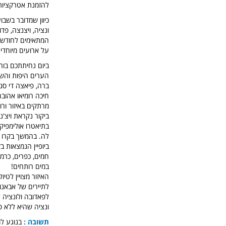
להזמנת אטרקציות
כיוון שמדובר בשבו
ונציה, ויצנצה, פד
המתאימים לחודשי 
על ארועים מיוחדי
ביום נחיתתכם בור
הערים היפות והש
ברה, פיאצה די סני
חיכה רומיאו אהוב
מרתקים באיזור ורו
ביקור נקראת ויצ'
בתיאטרו אולימפיק
לה. בהמשך בקרו ב
ביופיין הנמצאות ב
במים רותחים!
האיזור מצויין לטי
לפאדובה ולונציה ל
ונציה שהיא ללא ס
תשובה :
בנוגע למ