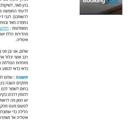
בהן מאד, לשיקולכ
לדעתי החופשה שלכ
לרשותכם. לגבי דירו
נחמדה מאד ובמחיר
המומלצות :
רזידנס
איטליה.
רכב אשר יכלול את
מיוחדות הכוללות 
כדאי כדאי לנסוע 
תשובה :
שלום לכם
להזמין דרכינו בקיש
יש המון מה לראות 
לטעום מעט מהקרנ
הלילה כדי שתוכלו 
איטליה אל תוותרו 