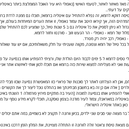
נה מאד מאיזור לאיזור, לטעמי האישי [נאפולי היא עיר האוכל המומלצת ביותר באיטליה
ים על דעתי..
סה דווקא לרומא, זה נפלא להתחיל עם איטליה ברומא!, תוכלו גם ממנה לרדת ברכ
הים הזה, אך קיראו היטב את עמוד נאפולי, זו אחת הערים המיוחדות בעולם, אך 
ספיק את כל איטליה גם ב 5 שנות טיול, כך שמציע לכם להתחיל שלב שלב.
לול של רומא - נאפולי - הר הגעש וזוב - סורנטו וחזור לרומא.
- נאפולי, רכב יהיה רק מטרד.
דול בכל טיול של רומא וצפונה, מקווה שעניתי על חלק משאלותיכם, אם יש עוד שאלו
שלום, אני וחבר שלי טסים לרומא ל 5 ימים לכבוד היום הולדת שלו, ורציתי להפתיע אותו בנסיעה
ואני לא מצליחה למצוא שירות כזה ברומא אם תוכלו לכוון אותי לאיזשהו אתר אני י
ם, אכן לא הצלחנו לאתר לך סוכנות של פרארי כזו המאפשרת נסיעה שכזו מבלי להש
לרים [ אלה אם כן זה בא בחשבון מבחינתך ואז בהחלט נוכל ליצור לך את הקשרים ה
עם זאת מציע לך אולי להפתיע אותו בנסיעה למונזה 
איטליה במאראנלו, צמוד לעיר מודנה בצפון טוסקנה, תוכלי לקרא מידע נוסף על מו
 כאן באתר איטליה הישראלי.
ל בר מצווה שני סבים שני ילדים, בכיוון וורונה ? תקציב לא בשמיים, במה אתם יכולים 
 מצאת טיסת צ'אטר זולה לוורונה זו התחלה מצויינת, את המלון הזמן דרכנו באינטר