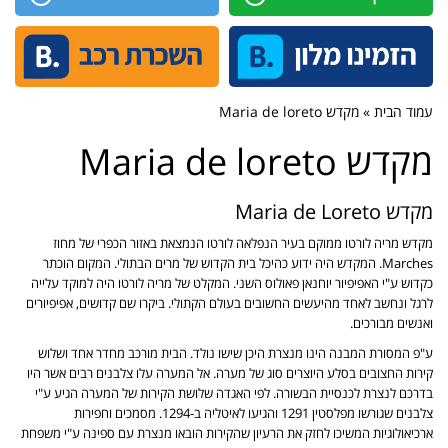
עמוד הבית » מקדש Maria de loreto
מקדש Maria de loreto
מקדש Maria de Loreto
מקדש מריה לורטו ממוקם בעיר הנפלאה לורטו הנמצאת באזור הכפרי של מחוז
Marches. המקדש היה ידוע כהיכל בית הקדוש של מרים הבתולי. המקום הוכתר
כקדוש ע"י האפיפיור יוחנאן פאולוס השני. המקלט של מריה לורטו היה למוקד עלייה
לרגל ונחשב לאחד מהיעשים החשובים בעולם הקתולי. ביקרו שם קדושים, אפיפיורים
ואנשים מבורכים.
ע"פ המסורת המבנה הינו מנצרת היכן שישו נולד. הבית מורכב מחדר אחד ושלוש
קירות החצובים בסלע היוצרים סוג של מערה. אל המערה עלו צלבנים רבים אשר היו
בדרכם לנצרת לכנסיית הבשורה. לפי האגדה שלושת הקירות של המערה הגיע ע"י
צלבנים שגורשו מפלסטין 1291 והגיעו לאיטליה ב-1294. מסמכים וחפירות
ארכיאולוגיות המשיכו לחזק את הרעיון שהקירות הובאו מנצרת עם ספינה ע"י משפחת