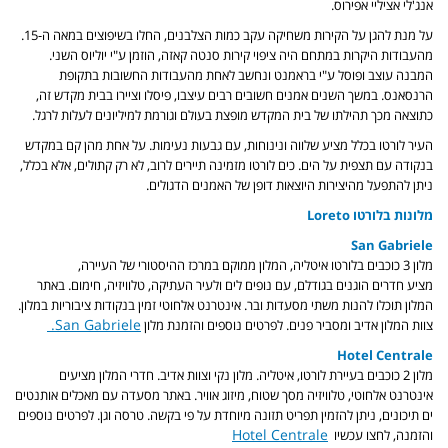
אנג'לי אציליי אפירוס.
על מנת להגן על הקירות משחיקה עקב כמות הצלבנים, החלו בשיפוצים במאה ה-15.
מהעבודות היקרות במתחם היה ציפוי קירות סנטה קאזה, הוזמן ע"י יוליוס השני.
המבנה עוצב ופוסל ע"י בראמנט ונחשב לאחת מהעבודות החשובות בתקופת
הרנסאנס. במשך השנים אמנים חשובים רבים עיצבו, פיסלו וציירו בבית מקדש זה,
כתוצאה מכך תהילתו של בית המקדש מופצת בעולם וגורמת למיליונים לעלות לרגל.
העיר לורטו בכלל מציע שלווה ונינוחות, עם גבעות נעימות. על אחת מהן קם במקדש
בנקודה עם תצפית על הים. כים לורטו מזמינה תיירים לרוב, לא רק קתולים, אלא בכלל,
ניתן להתפעל מהיצירות היוצאות דופן של האמנים הדגולים.
מלונות בלורטו Loreto
San Gabriele
מלון 3 כוכבים בלורטו איטליה, המלון ממוקם במרכז ההיסטורי של העיירה,
מציע חדרים הוגנים בגודלם, עם נופים לים ולעיר העתיקה, טלוויזיה, חימום. באתר
המלון תוכלו להנות משתי מסעדות ובר. אינטרנט אלחוטי זמין בנקודות ציבוריות במלון.
San Gabriele.
צוות המלון אדיב ומסביר פנים. לפרטים נוספים והזמנת מלון
Hotel Centrale
מלון 2 כוכבים בעיירת לורטו, איטליה. מלון נקי וצוות אדיב. חדרי המלון מציעים
אינטרנט אלחוטי, טלוויזיה מסך שטוח, מיזוג אוויר. באתר מסעדה עם מאכלים אותנטים
ים תיכונים, ניתן להזמין תפריט תזונה מיוחדת על פי בקשה. טרסה וגן. לפרטים נוספים
Hotel Centrale
והזמנה, לחצו עכשיו