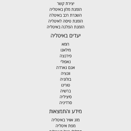
יצירת קשר
הזמנת מלון באיטליה
השכרת רכב באיטלה
הזמנת טיסה לאיטליה
הזמנת הפלגה באיטליה
יעדים באיטליה
רומא
מילאנו
פירנצה
נאפולי
אגם גארדה
וונציה
בולוניה
טורינו
ברשיה
סיציליה
סרדיניה
מידע והתמצאות
מזג אוויר באיטליה
מפת איטליה