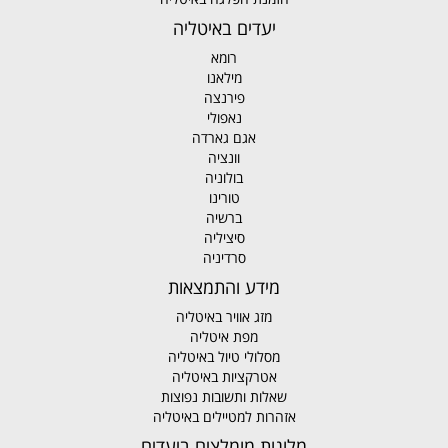
יעדים באיטליה
רומא
מילאנו
פירנצה
נאפולי
אגם גארדה
וונציה
בולוניה
טורינו
ברשיה
סיציליה
סרדיניה
מידע והתמצאות
מזג אוויר באיטליה
מפת איטליה
מסלולי טיול באיטליה
אטרקציות באיטליה
שאלות ותשובות נפוצות
אזהרות למטיילים באיטליה
מלונות מומלצים ביעדים