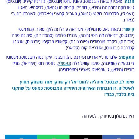
הגנה
: פאביו קנבארו (יובנטוס), פאביו גרוסו (יובנטוס), ג'יורג'יו קייליני (יובנטוס),
ג'יאנלוקה זמברוטה (מילאן), דומניקו קריסקיטו (גנואה), כריסטיאן מאג'יו
(נאפולי), סלבטורה בוקטי (גנואה), מאתיה קסאני (פאלרמו), לאונרדו בונוצ'י
(בארי).
קישור
: ג'נארו גאטוסו (מילאן), אנדראה פירלו (מילאן), מאורו קמוראנסי
(יובנטוס), דניאלה דה רוסי (רומא), אנג'לו פלומבו (סמפדוריה), סימונה פפה
(אודינזה), ריקרדו מונטוליבו (פיורנטינה), קלאודיו מרקיסיו (יובנטוס), אנטניו
קנדרבה (יובנטוס), אנדראה קוסו (קליארי).
התקפה
: אלברטו ג'ילארדינו (פיורנטינה), וינצ'נזו יאקווינטה (יובנטוס), אנטוניו
די נטאלה (אודינזה), פאביו קוואלירלה (
נאפולי
), ג'וזפה רוסי (ויאריאל), מרקו
בוריילו (מילאן), ג'יאמפאולו פאציני (סמפדוריה).
שימו לב שבסגל איטליה למונדיאל רק שחקן אחד משחק מחוץ
לאיטליה, זו הנבחרת האירופית היחידה המבוססת כמעט על שחקני
בית בלבד, כבוד!
ראו גם
מלון בניו יורק
למפדוזה