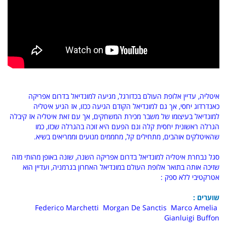
איטליה, עדיין אלופת העולם בכדורגל, מגיעה למונדיאל בדרום אפריקה
כאנדרדוג יחסי, אך גם למונדיאל הקודם הגיעה ככזו, אז הגיע איטליה
למונדיאל בעיצומו של משבר מכירת המשחקים, אך עם זאת איטליה אז קיבלה
הגרלה ראשונית יחסית קלה וגם הפעם היא זוכה בהגרלה שכזו, כמו
שהאיטלקים אוהבים, מתחילים קל, מחממים מנועים וממריאים בשיא.
סגל נבחרת איטליה למונדיאל בדרום אפריקה השנה, שונה באופן מהותי מזה
שזיכה אותה בתואר אלופת העולם במונדיאל האחרון בגרמניה, ועדיין הוא
אטרקטיבי ללא ספק :
שוערים :
Federico Marchetti Morgan De Sanctis Marco Amelia
Gianluigi Buffon