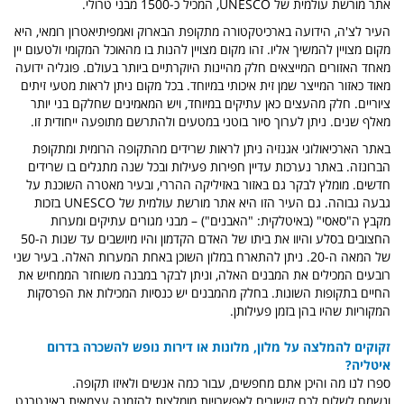
אתר מורשת עולמית של UNESCO, המכיל כ-1500 מבני טרולי.
העיר לצ'ה, הידועה בארכיטקטורה מתקופת הבארוק ואמפיתיאטרון רומאי, היא
מקום מצויין להמשיך אליו. זהו מקום מצויין להנות בו מהאוכל המקומי ולטעום יין
מאחד האזורים המייצאים חלק מהיינות היוקרתיים ביותר בעולם. פוגליה ידועה
מאוד כאזור המייצר שמן זית איכותי במיוחד. בכל מקום ניתן לראות מטעי זיתים
ציוריים. חלק מהעצים כאן עתיקים במיוחד, ויש המאמינים שחלקם בני יותר
מאלף שנים. ניתן לערוך סיור בוטני במטעים ולהתרשם מתופעה ייחודית זו.
באתר הארכיאולוגי אגנזיה ניתן לראות שרידים מהתקופה הרומית ומתקופת
הברונזה. באתר נערכות עדיין חפירות פעילות ובכל שנה מתגלים בו שרידים
חדשים. מומלץ לבקר גם באזור באזיליקה ההררי, ובעיר מאטרה השוכנת על
גבעה גבוהה. גם העיר הזו היא אתר מורשת עולמית של UNESCO בזכות
מקבץ ה"סאסי" (באיטלקית: "האבנים") – מבני מגורים עתיקים ומערות
החצובים בסלע והיוו את ביתו של האדם הקדמון והיו מיושבים עד שנות ה-50
של המאה ה-20. ניתן להתארח במלון השוכן באחת המערות האלה. בעיר שני
רובעים המכילים את המבנים האלה, וניתן לבקר במבנה משוחזר הממחיש את
החיים בתקופות השונות. בחלק מהמבנים יש כנסיות המכילות את הפרסקות
המקוריות שהיו בהן בזמן פעילותן.
זקוקים להמלצה על מלון, מלונות או דירות נופש להשכרה בדרום
איטליה?
ספרו לנו מה והיכן אתם מחפשים, עבור כמה אנשים ולאיזו תקופה.
ונשמח לשלוח לכם קישורים לאפשרויות מומלצות להזמנה עצמאית באינטרנט