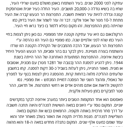
עתיקה לפני 2000 שנים. בעיר השתמרו באופן מושלם כמעט שרידי העיר,
שחיו בה בשיא גודלה כ-20,000 תושבים. העיר החלה כעיר יוונית ואטרוסקית
קטנה וגדלה להיות עיר רומאית חשובה. התפרצות הר הגעש קברה את העיר
מתחת ל-10 מטר של אפר וולקני. דבר זה עזר לשמר את העיר בדיוק כמו
שהייתה בזמן ההתפרצות. זהו מקום נפלא ללמוד בו כיצד נראו חיי העיר.
הרקולנאום גם היא עיר עתיקה וקטנה יותר מפומפיי. גם כאן ניתן לצפות בחיי
העיר כמו שהיו לפני אלפיים שנה. כמו פומפיי גם העיר הזו נהרסה ע"י
התפרצות הר הגעש, אבל הרבה מהמבנים של הקהילה הקטנה הזו שרדו
והשתמרו בצורה מצויינת. ניתן לבקר גם בהר וסוביוס, הר הגעש הפעיל היחיד
ביבשת אירופה. ההתפרצות המתועדת האחרונה של ההר הייתה בשנת
1944. ניתן להגיע לפסגת ההר (בגובה של 1281 מטר) עם מכונית, אוטובוס
או מונית. מאזור החנייה, ניתן לעלות בשביל כ-30 דקות לפסגה. קחו בחשבון
שלעתים ההליכה מלווה ברוחות קרות. מהפסגה ניתן לצפות בנוף עד למפרץ
של נאפולי, ומהצד השני של הפסגה דמויית המכתש – את פומפיי. נסו
להקשיב ולראות אם אתם מזהים אדים או רחשי התפרצות. אל תדאגו, ההר
סגור למבקרים בזמן פעילות וולקנית.
פאסטום הוא אחד המקומות הטובים ביותר במערב אירופה לבקר במקדשים
יווניים. המקום נוסד ע"י היוונים במאה השישית לפנה"ס והיווה תחנה חשובה
על דרך סחר מרכזית באותה תקופה. הרומאים כבשו את המקום במאה
השלישית לפנה"ס. מגפת מלריה תקפה את האזור בשלב מאוחר יותר והוא
עמד שומם כמעט אלף שנים. המקום נתגלה מחדש במאה ה-18 והוא מהווה