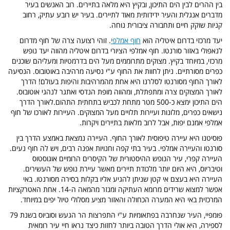
בין ההרים לבין הים התיכון, ובקיץ היא מלאה בתיירים. רוב האנשים בעיר
מדברים אנגלית והעיר ידידותית מאוד לתיירים. בעיר יש רובע עתיק, רחוב
קניות שוקק חיים ותחבורה ציבורית נוחה.
יעד מרכזי בדרום איטליה הוא
חוף אמלפי
. זוהי רצועה צרה של חוף מדרום
לנאפולי באזור סורנטו. חוף אמלפי הציורי בדרום איטליה מהווה יעד נופש
מרכזי, במיוחד בקיץ. מצוקים מתרוממים מעל הים בדרמטיות ומעליהם שוכנים
כפרים מסורתיים. ניתן לחוות את החוף ע"י נסיעה מרהיבה באוטובוס. הנסיעה
לאורך החוף מסורנטו לסלרנו היא אחת מהמרהיבות והיפות בעולם! הדרך
לאורך המצוקים צרה ומתפתלת, ומהווה מופת הנדסי ואתגר לנהגי אוטובוס.
הים התיכון ימצא כ-500 מטר מתחת לכביש בתחתית התהום.לאורך הדרך
נישאים כפרים, מלונות ועיירות תלויים מעל המצוקים. העיירות לאורכו של חוף
אמלפי אמנם יפות, אבל לרוב מלאות בתיירים ויקרות.
פוסיטנו היא עיירה טיפוסית לאורך החוף. העיירה נמצאת באמצע הדרך בין
סורנטו והעיירה אמלפי. בעיר בתי קפה וחנויות אפנה רבים, ויש לה חוף נעים.
העיירה קפרי, עיר הנופש ההיסטורית של הקיסרים הרומיים אוגוסטוס
וטיבריוס, היא היום יותר מלכודת תיירים מאשר עיירת נופש של העשירים.
העיירה היא בעצם אי קטן שניתן להגיע אליו בקלות בסירה מסורנטו. באי
אפשר למצוא שרידים מרומא העתיקה ומנזר מהמאה ה-14. אחת האטרקציות
המרכזית באי היא המערה הכחולה והאזור מציע מסלולי טיול יפים במיוחד.
פומפיי, העיר שנחרבה בפתאומיות ע"י התפרצות הר הגעש וסוביוס בשנת 79
לספירה, היא אולי הדרך הטובה ביותר לחזות כיצד נראו חיי עיר רומאית