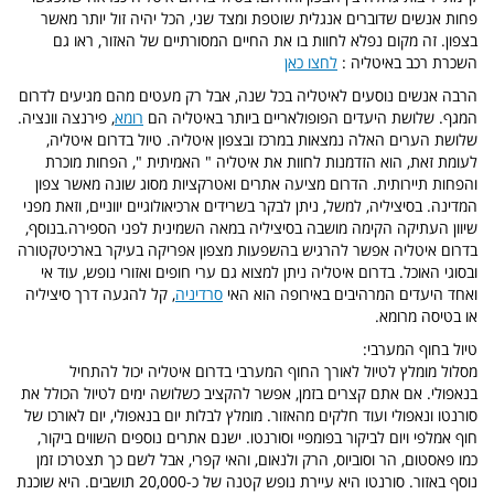
פחות אנשים שדוברים אנגלית שוטפת ומצד שני, הכל יהיה זול יותר מאשר
בצפון. זה מקום נפלא לחוות בו את החיים המסורתיים של האזור, ראו גם
השכרת רכב באיטליה :
לחצו כאן
הרבה אנשים נוסעים לאיטליה בכל שנה, אבל רק מעטים מהם מגיעים לדרום
המגף. שלושת היעדים הפופולאריים ביותר באיטליה הם
רומא
, פירנצה וונציה.
שלושת הערים האלה נמצאות במרכז ובצפון איטליה. טיול בדרום איטליה,
לעומת זאת, הוא הזדמנות לחוות את איטליה " האמיתית ", הפחות מוכרת
והפחות תיירותית. הדרום מציעה אתרים ואטרקציות מסוג שונה מאשר צפון
המדינה. בסיציליה, למשל, ניתן לבקר בשרידים ארכיאולוגיים יווניים, וזאת מפני
שיוון העתיקה הקימה מושבה בסיציליה במאה השמינית לפני הספירה.בנוסף,
בדרום איטליה אפשר להרגיש בהשפעות מצפון אפריקה בעיקר בארכיטקטורה
ובסוגי האוכל. בדרום איטליה ניתן למצוא גם ערי חופים ואזורי נופש, עוד אי
ואחד היעדים המרהיבים באירופה הוא האי
סרדיניה
, קל להגעה דרך סיציליה
או בטיסה מרומא.
טיול בחוף המערבי:
מסלול מומלץ לטיול לאורך החוף המערבי בדרום איטליה יכול להתחיל
בנאפולי. אם אתם קצרים בזמן, אפשר להקציב כשלושה ימים לטיול הכולל את
סורנטו ונאפולי ועוד חלקים מהאזור. מומלץ לבלות יום בנאפולי, יום לאורכו של
חוף אמלפי ויום לביקור בפומפיי וסורנטו. ישנם אתרים נוספים השווים ביקור,
כמו פאסטום, הר וסוביוס, הרק ולנאום, והאי קפרי, אבל לשם כך תצטרכו זמן
נוסף באזור. סורנטו היא עיירת נופש קטנה של כ-20,000 תושבים. היא שוכנת