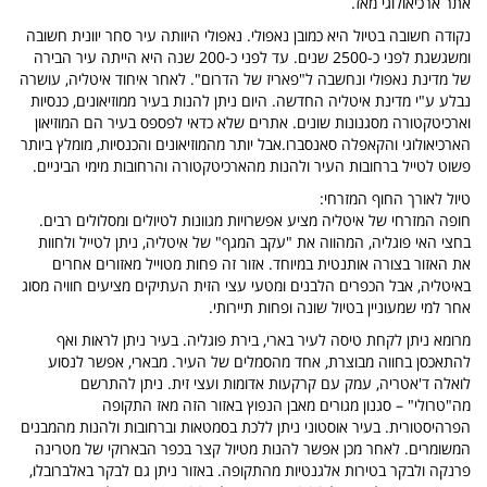
אתר ארכיאולוגי מאז.
נקודה חשובה בטיול היא כמובן נאפולי. נאפולי היוותה עיר סחר יוונית חשובה
ומשגשגת לפני כ-2500 שנים. עד לפני כ-200 שנה היא הייתה עיר הבירה
של מדינת נאפולי ונחשבה ל"פאריז של הדרום". לאחר איחוד איטליה, עושרה
נבלע ע"י מדינת איטליה החדשה. היום ניתן להנות בעיר ממוזיאונים, כנסיות
וארכיטקטורה מסגנונות שונים. אתרים שלא כדאי לפספס בעיר הם המוזיאון
הארכיאולוגי והקאפלה סאנסברו.אבל יותר מהמוזיאונים והכנסיות, מומלץ ביותר
פשוט לטייל ברחובות העיר ולהנות מהארכיטקטורה והרחובות מימי הביניים.
טיול לאורך החוף המזרחי:
חופה המזרחי של איטליה מציע אפשרויות מגוונות לטיולים ומסלולים רבים.
בחצי האי פוגליה, המהווה את "עקב המגף" של איטליה, ניתן לטייל ולחוות
את האזור בצורה אותנטית במיוחד. אזור זה פחות מטוייל מאזורים אחרים
באיטליה, אבל הכפרים הלבנים ומטעי עצי הזית העתיקים מציעים חוויה מסוג
אחר למי שמעוניין בטיול שונה ופחות תיירותי.
מרומא ניתן לקחת טיסה לעיר בארי, בירת פוגליה. בעיר ניתן לראות ואף
להתאכסן בחווה מבוצרת, אחד מהסמלים של העיר. מבארי, אפשר לנסוע
לואלה ד'אטריה, עמק עם קרקעות אדומות ועצי זית. ניתן להתרשם
מה"טרולי" – סגנון מגורים מאבן הנפוץ באזור הזה מאז התקופה
הפרהיסטורית. בעיר אוסטוני ניתן ללכת בסמטאות וברחובות ולהנות מהמבנים
המשומרים. לאחר מכן אפשר להנות מטיול קצר בכפר הבארוקי של מטרינה
פרנקה ולבקר בטירות אלגנטיות מהתקופה. באזור ניתן גם לבקר באלברובלו,