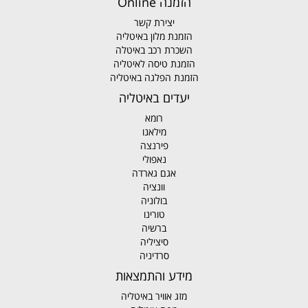
הזמנה Online
יצירת קשר
הזמנת מלון באיטליה
השכרת רכב באיטלה
הזמנת טיסה לאיטליה
הזמנת הפלגה באיטליה
יעדים באיטליה
רומא
מילאנו
פירנצה
נאפולי
אגם גארדה
וונציה
בולוניה
טורינו
ברשיה
סיציליה
סרדיניה
מידע והתמצאות
מזג אוויר באיטליה