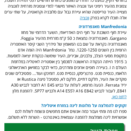
בחודשי הקיץ, כמעט כל החדרים מוזמנים כחודש חודשיים לפני תחילת העונה,
צפונית מהעיר רימיני ועד וונציה האיזור מישורי למדי וצפונית מזרחית לוונציה
מצוייה העיר טרייסטה שהיא עיירת גבול עם סלובניה וקרואטיה, על שתי ערים
אלה תוכלו לקרא בפרק
וונציה
Manfredonia מאנפרדוניה
עיירת חוף השוכנת על חוף הים האדריאתי, השער הדרומי של מחוז
Gargano. מאנפרדוניה נמצאת כ 50 ק"מ מזרחית מהעיר Foggia.
מאנפרדוניה נקראת על שם בנו המאומץ של פידריך השני קיסר האימפריה
הרומית בין השנים 1220-1250. נמל Manfrdonia היה הומה אדם
בתקופת מסעי הצלב, צלבנים, אבירים, העיר שימשה כנקודת יציאה למסעות.
ב 1915 הייתה הנקודה הראשונה לסכסוך בין אוסטריה לאיטליה במלחמת
העולם ה I. בעיירה חופים ארוכים ומודרנים, כדאי לבקר במוזיאון הארכיאולוגי
הלאומי, כנסיית סנט. פרנצ'יסקו, כנסיית סנט. דומינקו ועוד... פסטיבלים שונים
פוקדים את העיר, חלקם דתיים, חלקם לא, פסטיבל פיצה Rustica או
יריד Ferrata. הגעה מרומא, לעלות על כביש A1 E45 לחבור לכביש A30
E841, לעבור לכביש A16 E842 לA14 E55 ולכביש SP77. להזמנת מלון
לחצו כאן.
זקוקים להמלצה על מלונות לינה במזרח איטליה?
ספרו לנו מה ומתי ועבור כמה אנשים אתם מחפשים ונשמח לשלוח לכם
אפשרויות לינה מומלצות להזמנה עצמאית באינטרנט - השרות ללא תשלום.