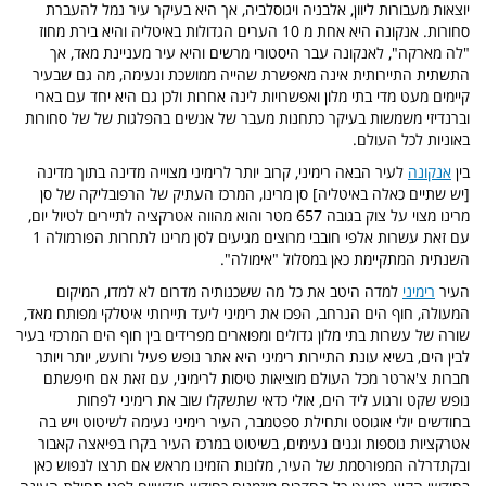
יוצאות מעבורות ליוון, אלבניה ויגוסלביה, אך היא בעיקר עיר נמל להעברת
סחורות. אנקונה היא אחת מ 10 הערים הגדולות באיטליה והיא בירת מחוז
"לה מארקה", לאנקונה עבר היסטורי מרשים והיא עיר מעניינת מאד, אך
התשתית התיירותית אינה מאפשרת שהייה ממושכת ונעימה, מה גם שבעיר
קיימים מעט מדי בתי מלון ואפשרויות לינה אחרות ולכן גם היא יחד עם בארי
וברנדיזי משמשות בעיקר כתחנות מעבר של אנשים בהפלגות של של סחורות
באוניות לכל העולם.
בין
אנקונה
לעיר הבאה רימיני, קרוב יותר לרימיני מצוייה מדינה בתוך מדינה
[יש שתיים כאלה באיטליה] סן מרינו, המרכז העתיק של הרפובליקה של סן
מרינו מצוי על צוק בגובה 657 מטר והוא מהווה אטרקציה לתיירים לטיול יום,
עם זאת עשרות אלפי חובבי מרוצים מגיעים לסן מרינו לתחרות הפורמולה 1
השנתית המתקיימת כאן במסלול "אימולה".
העיר
רימיני
למדה היטב את כל מה ששכנותיה מדרום לא למדו, המיקום
המעולה, חוף הים הנרחב, הפכו את רימיני ליעד תיירותי איטלקי מפותח מאד,
שורה של עשרות בתי מלון גדולים ומפוארים מפרידים בין חוף הים המרכזי בעיר
לבין הים, בשיא עונת התיירות רימיני היא אתר נופש פעיל ורועש, יותר ויותר
חברות צ'ארטר מכל העולם מוציאות טיסות לרימיני, עם זאת אם חיפשתם
נופש שקט ורגוע ליד הים, אולי כדאי שתשקלו שוב את רימיני לפחות
בחודשים יולי אוגוסט ותחילת ספטמבר, העיר רימיני נעימה לשיטוט ויש בה
אטרקציות נוספות וגנים נעימים, בשיטוט במרכז העיר בקרו בפיאצה קאבור
ובקתדרלה המפורסמת של העיר, מלונות הזמינו מראש אם תרצו לנפוש כאן