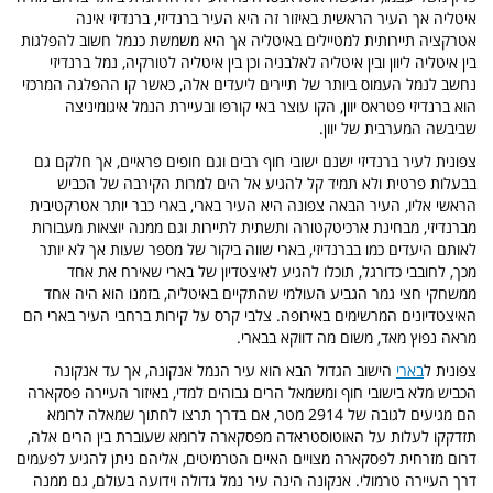
איטליה אך העיר הראשית באיזור זה היא העיר ברנדיזי, ברנדיזי אינה
אטרקציה תיירותית למטיילים באיטליה אך היא משמשת כנמל חשוב להפלגות
בין איטליה ליוון ובין איטליה לאלבניה וכן בין איטליה לטורקיה, נמל ברנדיזי
נחשב לנמל העמוס ביותר של תיירים ליעדים אלה, כאשר קו ההפלגה המרכזי
הוא ברנדיזי פטראס יוון, הקו עוצר באי קורפו ובעיירת הנמל איגומיניצה
שביבשה המערבית של יוון.
צפונית לעיר ברנדיזי ישנם ישובי חוף רבים וגם חופים פראיים, אך חלקם גם
בבעלות פרטית ולא תמיד קל להגיע אל הים למרות הקירבה של הכביש
הראשי אליו, העיר הבאה צפונה היא העיר בארי, בארי כבר יותר אטרקטיבית
מברנדיזי, מבחינת ארכיטקטורה ותשתית לתיירות וגם ממנה יוצאות מעבורות
לאותם היעדים כמו בברנדיזי, בארי שווה ביקור של מספר שעות אך לא יותר
מכך, לחובבי כדורגל, תוכלו להגיע לאיצטדיון של בארי שאירח את אחד
ממשחקי חצי גמר הגביע העולמי שהתקיים באיטליה, בזמנו הוא היה אחד
האיצטדיונים המרשימים באירופה. צלבי קרס על קירות ברחבי העיר בארי הם
מראה נפוץ מאד, משום מה דווקא בבארי.
צפונית ל
בארי
הישוב הגדול הבא הוא עיר הנמל אנקונה, אך עד אנקונה
הכביש מלא בישובי חוף ומשמאל הרים גבוהים למדי, באיזור העיירה פסקארה
הם מגיעים לגובה של 2914 מטר, אם בדרך תרצו לחתוך שמאלה לרומא
תזדקקו לעלות על האוטוסטראדה מפסקארה לרומא שעוברת בין הרים אלה,
דרום מזרחית לפסקארה מצויים האיים הטרמיטים, אליהם ניתן להגיע לפעמים
דרך העיירה טרמולי. אנקונה הינה עיר נמל גדולה וידועה בעולם, גם ממנה