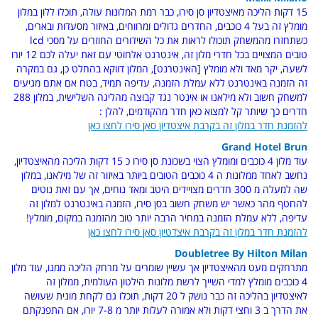
15 דקות הליכה מאיצטדיון סן סירו, כבר רמת המלונות עולה, תוכלו ללון במלון
מומלץ זה בעל 4 כוכבים, החדרים גדולים ומרווחים, באיזור מסעדות ובארים,
כשתחזרו מהמשחק תוכולו לראות את כל השידורים החוזרים על מסכי lcd
טובים המצויים בכל חדרי מלון זה, אינטרנט אלחוטי עם זאת יעלה לכם 12 יורו
לשעה, יקר מאד ולא מומלץ [האינטרנט], המלון דווקא בהחלט כן, גם במקרה
זה הזמנה באינטרנט ללא עמלת הזמנה, עדיפה תמיד, בטח אם אתם מגיעים
למשחק חשוב ולא מילאנו או אינטר נגד קבוצה מהליגה השלישית, במלון 288
חדרים כך שיותר קל למצוא כאן חדר מהקודמים, להלן :
להזמנת חדר במלון זה בקרבת איצטדיון סאן סירו לחצו כאן
Grand Hotel Brun
עוד מלון 4 כוכבים ומומלץ הצוי בשכונת סן סירו כ 15 דקות הליכה מהאיצטדיון,
נחשב לאחד ממלונות ה 4 כוכבים הטובים ביותר באיזור זה של מילאנו, במלון
שה למעלה מ 300 חדרים מצויידים היטב ומאד נוחים, אך עם זאת נוטים
להחטף מהר כאשר יש משחק חשוב בסן סירו, הזמנה באינטרנט למלון זה
עדיפה, ללא עמלת הזמנה במחיר הרבה יותר טוב מהזמנה במקום, מומלץ!
להזמנת חדר במלון זה בקרבת איצדטיון סאן סירו לחצו כאן
Doubletree By Hilton Milan
מתרחקים מעט מהאיצטדיון אך עשיין שומרים על מרחק הליכה ממנו, עוד מלון
4 כוכבים מומלץ למדי השייך לרשת מלונות הילטון העולמית, ממלון זה
לאיצטדיון בהליכה זה כבר נושק ל 20 דקות, תוכלו גם לקחת מונית שעושה
את הדרך ב 3 וחצי דקות ולא אמורה לעלות יותר מ 7-8 יורו, אם התפנקתם