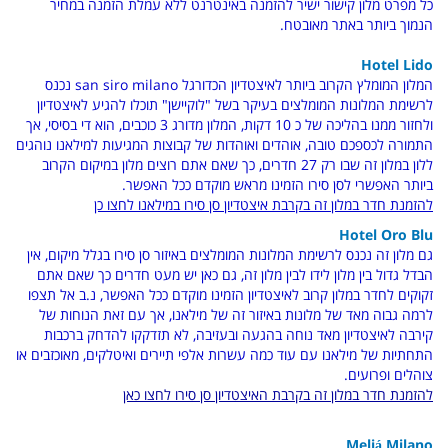
כל מפרט מלון קישור ישיר להזמנה באינטרנט ללא עמלת הזמנה במחיר
הנמוך ביותר באתר מאובטח.
Hotel Lido
המלון המומלץ הקרוב ביותר לאיצטדיון הכדורגל san siro milano נכנס
לרשימת המלונות המומלצים בעיקר בשל "לוקיישן" תוכלו להגיע לאיצטדיון
ולחזור ממנו בהליכה של כ 10 דקות, המלון מדורג 3 כוכבים, הוא די בסיסי, אך
התמורה לכספכם טובה, אוהדים ואוהדות של קבוצות המגיעות למילאנו נוהגים
ללון במלון זה שבו רק 27 חדרים, כך שאם אתם רוצים מלון במיקום הקרוב
ביותר האפשרי לסן סירו הזמינו מראש מוקדם ככל האפשר.
להזמנת חדר במלון זה בקרבת איצטדיון סן סירו במילאנו לחצו כן
Hotel Oro Blu
גם מלון זה נכנס לרשימת המלונות המומלצים באיזור סן סירו בגלל מיקום, אין
הבדל גדול בין מלון לידו לבין מלון זה, גם כאן יש מעט חדרים כך שאם אתם
זקוקים לחדר במלון קרוב לאיצטדיון הזמינו מוקדם ככל האפשר, נ.ב אל תצפו
לרמה גבוה מאד של מלונות באיזור זה של מילאנו, אך עם זאת הנוחות של
קירבה לאיצטדיון מאד נוחה בהגעה ובעזיבה, לא תזדקקו להדחק ברכבות
התחתיות של מילאנו עם עוד כמה עשרות אלפי תיירים ואיטלקים, מאוכזבים או
צוהלים ופרועים.
להזמנת חדר במלון זה בקרבת האיצטדיון סן סירו לחצו כאן
Meliá Milano