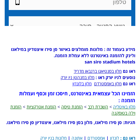
מידע בעמוד זה : מלונות מומלצים באיזור סן סירו איצטדיון במילאנו
ולינק להזמנה באינטרנט ללא עמלת הזמנה.
san siro stadium hotels
ראו גם
מלון בסנטיאגו ברנבאו מדריד
נוסעים לניו יורק ראו :
מלון במנהטן ניו יורק
ראו גם
מלון באמסטרדם
מלון בלונדון
הזמינו הכל עצמאית באינטרנט, חיסכו זמן וכסף ועמלות
הזמנה :
מלון באיטליה
>
השכרת רכב
>
הזמנת טיסה
>
הזמנת אטרקציות
>
הזמנת
וילה בטוסקנה
תגיות: סן סירו מילאנו, מלון בסן סירו מילאנו, איצטדיון סן סירו מילאנו.
ראו גם :
לונדון
|
אמסטרדם
|
אתונה
|
מלונות בניו יורק