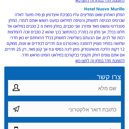
להזמנת חדר במלון זה לחצו כאן
Hotel Nuovo Murillo
המלון האחרון שאנו ממליצים עליו בסביבת איצדטיון סן סירו מיועד לאלה
שכרטיס הכניסה למשחק והטיסה למילאנו כמעט רוששו אותם לגמרי, המלון
סטנדרטי ופשוט מאד ומדורג שני כוכבים, במלון פחות מ 2 כוכבים במילאנו אל
תלונו בכלל, אך מלון זה בסה"כ בהתחשב בכך שהוא 2 כוכבים זוכה להמלצות
רבות של לנים, אם הגעתם בשלישיה למשחק בכלל הרווחתם יש כאן חדרי
שלושה במחיר מצויין להזמנה באינטרנט וגם חדרים לבודדים או זוגות, ממוקם
12 דקות הליכה מהאיצטדיון, פתון לינה בסיסי ונח אך קטן מאד, רק 25 חדרים,
אם אתם צופים דוחק תקציבי בביקורכם במילאנו הזמינו מראש חדר.
להזמנת חדר במלון זה לחצו כאן