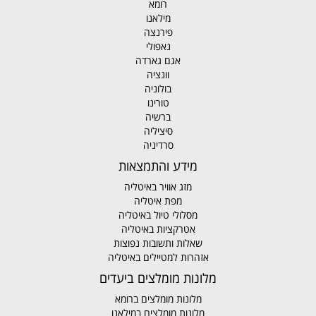
רומא
מילאנו
פירנצה
נאפולי
אגם גארדה
וונציה
בולוניה
טורינו
ברשיה
סיציליה
סרדיניה
מידע והתמצאות
מזג אוויר באיטליה
מפת איטליה
מסלולי טיול באיטליה
אטרקציות באיטליה
שאלות ותשובות נפוצות
אזהרות למטיילים באיטליה
מלונות מומלצים ביעדים
מלונות מומלצים ברומא
מלונות מומלצים במילאנו