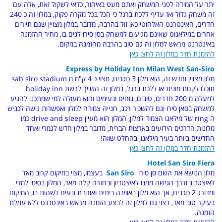
יתר על המידה לפני המשחק ואתם מעט באיחור, כדאי לשקול זאת, אלה עם
זה משחק גדול ואז עדיף ללכת ברגל כי הכל בכל מקרה פקוק, במלון זה כ 240
חדרים, האינטרנט האלחוטי כאן זול בהרבה, מדובר במלון מצויין שגם תיירים
אחרים במילאנוט שאינם מגיעים למשחק בסן סירו לנים בו, מחיר ההזמנה
באינטרנט מראש למלון זה גם טוב בהרבה מהזמנה במקום.
להזמנת חדר במלון זה לחצו כאן
Express by Holiday Inn Milan West San-Siro
מלון מצויין וחדש זה, הוא מלון 3 כוכבים, מצוי כ 4 ק"מ מ sab siro stadium
תוכלו לקחת מונית או ללכת ברגל, במלון זה השייך לרשת holiday inn
למעלה מ 200 חדרים, טובים, נוחים ונעימים והוא מעולה למי שמתכנן להגיע
למשחק בסאן סירו וגם להשכיר רכב, חנייה צמודה למלון ואפשרות גישה לכביש
ה ring של מילאנו הצמוד למלון, המלון הוא מעיין drive and sleep כמו
מלונות הדרכים הידועים בארצות הברית, מדובר במלון חדש לגמרי ואחד
החדשים ביותר בעיר מילאנו, בהחלט שווה!
להזמנת חדר במלון זה לחצו כאן
Hotel San Siro Fiera
מלון הנושא את השם סן סירו
San Siro
בעצמו, מצוי במיקום קרוב מאד
לאיצטדיון ודרך הגישה ממנו לאיצטדיון ובחזרה קלה מאד, המלון בסיסי למדי
ומדורג 2 כוכבים, אך הוא מלון באווירה ביתית ואוהדת ונעים לשהות בו, המיקום
בעיקר טוב מאד, רצוי גם למלון זה לבצע הזמנה מראש באינטרנט ללא עמלת
הזמנה.