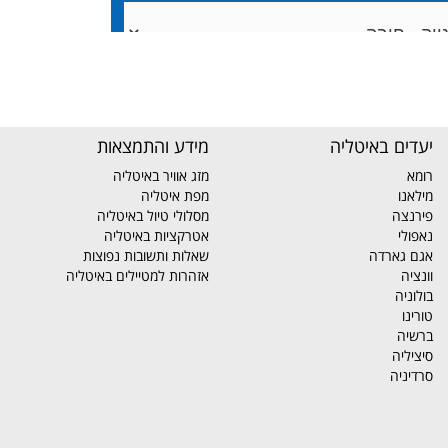
יעדים באיטליה
מידע והתמצאות
רומא
מזג אוויר באיטליה
מילאנו
מפת איטליה
פירנצה
מסלולי טיול באיטליה
נאפולי
אטרקציות באיטליה
אגם גארדה
שאלות ותשובות נפוצות
וונציה
אזהרות למטיילים באיטליה
בולוניה
טורינו
ברשיה
סיציליה
סרדיניה