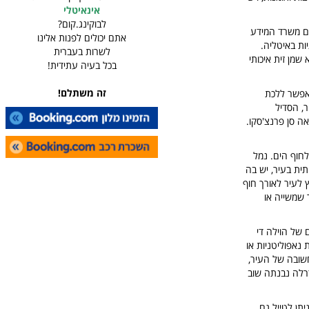
אינאיטלי
לבוקינג.קום?
גם משרד המידע
אתם יכולים לפנות אלינו
יות באיטליה.
לשרות בעברית
שמן זית איכותי
בכל בעיה עתידית!
זה משתלם!
 אפשר ללכת
ר, הסדיל
פרנצ'סקו בפיצאה סן פרנצ'סקו.
לחוף הים. נמל
ית בעיר, יש בה
 לעיר לאורך חוף
 שמשייה או
 של הוילה די
 נאפוליטניות או
שובה של העיר,
ו, היא מבנה יפהפיה מהמאה ה-14 שנבנה מחדש ב-1924. הקתדרלה נבנתה שוב
יתן לטייל גם