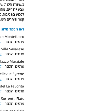
בשמורה הימית של 
טבע ייחודיים. מס
לנסוע באוטובוס, מ
קפרי ואתרים חשוב
ראו מספר מלונו
zzo Montefusco
פרטים והזמנה :
ל
 Villa Savarese
פרטים והזמנה :
ל
lazzo Marziale
פרטים והזמנה :
ל
ellevue Syrene
פרטים והזמנה :
ל
tel La Favorita
פרטים והזמנה :
ל
Sorrento Flats
פרטים והזמנה :
ל
i House Relais