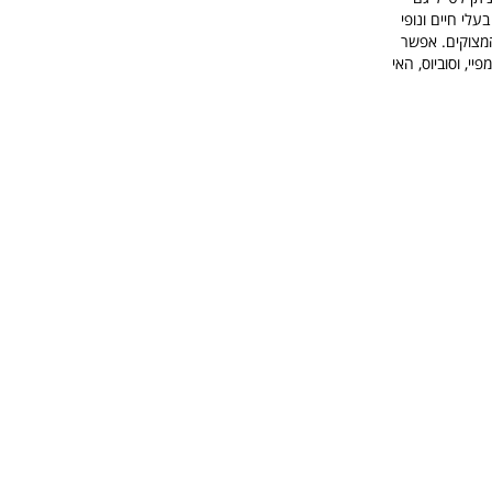
לי חיים ונופי
המצוקים. אפשר
י, וסוביוס, האי