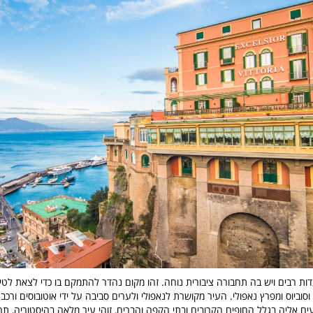
ות רבים ויש בה תחבורה ציבורית נוחה. זהו מקום נהדר להתמקם בו כדי לצאת לטיול
 וסוביוס ומפרץ נאפולי. העיר מקושרת לנאפולי ולערים סביבה על ידי אוטובוסים ורכב
ים אליה בגלל החופים הקרובים ובתי הקפה והברים, זוהי עיר מלאה בהיסטוריה, תרבו