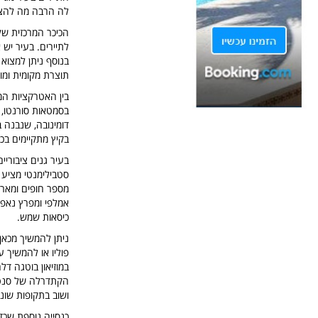
לה הרבה מה להצי
הכיכר המרכזית ש
לתיירים. בעיר יש 
בנוסף ניתן למצוא
תוצרת מקומית ומוצ
בין האטרקציות המ
בסמטאות סורנטו, 
בקיץ מתקיימים בכי
בעיר גנים ציבורי
סטבילימנטי מציע 
מספר חופים ומארי
אמלפי ומפרץ נאפול
כיסאות שמש.
ניתן להמשיך מכאן
פוליו או להמשיך ע
במוזיאון בוטגה ד
ושוב בתקופות שונות, ויש
כנסייה נוספת שכדא