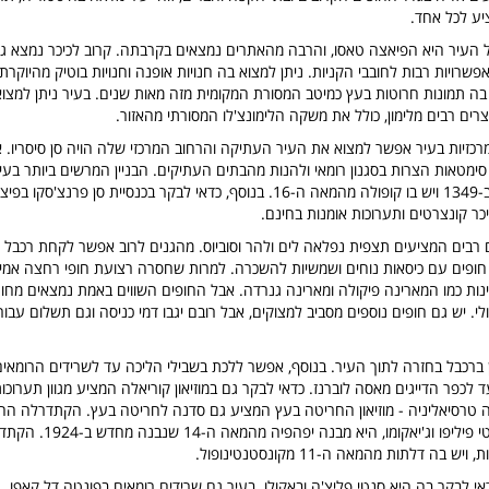
ע לכל אחד.
ל העיר היא הפיאצה טאסו, והרבה מהאתרים נמצאים בקרבתה. קרוב לכיכר נמצא 
אפשרויות רבות לחובבי הקניות. ניתן למצוא בה חנויות אופנה וחנויות בוטיק מהיוקרת
 בה תמונות חרוטות בעץ כמיטב המסורת המקומית מזה מאות שנים. בעיר ניתן למצוא 
רים רבים מלימון, כולל את משקה הלימונצ'לו המסורתי מהאזור.
רכזיות בעיר אפשר למצוא את העיר העתיקה והרחוב המרכזי שלה הויה סן סיסריו.
סימטאות הצרות בסגנון רומאי ולהנות מהבתים העתיקים. הבניין המרשים ביותר בעי
דומינובה, שנבנה ב-1349 ויש בו קופולה מהמאה ה-16. בנוסף, כדאי לבקר בכנסיית סן 
כר קונצרטים ותערוכות אומנות בחינם.
ים רבים המציעים תצפית נפלאה לים ולהר וסוביוס. מהגנים לרוב אפשר לקחת רכבל 
חופים עם כיסאות נוחים ושמשיות להשכרה. למרות שחסרה רצועת חופי רחצה אמית
נות כמו המארינה פיקולה ומארינה גנרדה. אבל החופים השווים באמת נמצאים מחוץ
י. יש גם חופים נוספים מסביב למצוקים, אבל רובם יגבו דמי כניסה וגם תשלום עבור
 ברכבל בחזרה לתוך העיר. בנוסף, אפשר ללכת בשבילי הליכה עד לשרידים הרומאים
ד לכפר הדייגים מאסה לוברנז. כדאי לבקר גם במוזיאון קוריאלה המציע מגוון תערוכות
לה טרסיאליניה - מוזיאון החריטה בעץ המציע גם סדנה לחריטה בעץ. הקתדרלה הח
הקתדרלה של סנטי פיליפו וג'יאקומ
 בה דלתות מהמאה ה-11 מקונסטנטינופול.
י לבקר בה היא סנטי פליצ'ה ובאקולו. בעיר גם שרידים רומאים בפונטה דל קאפו. נ