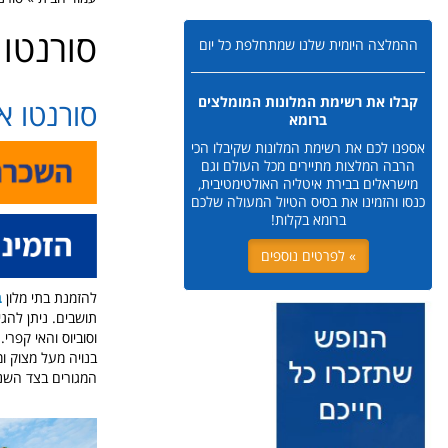
סורנטו
ההמלצה היומית שלנו שמתחלפת כל יום
קבלו את רשימת המלונות המומלצים
סורנטו איטלי
ברומא
אספנו לכם את רשימת המלונות שקיבלו הכי
הרבה המלצות מתיירים מכל העולם וגם
מישראלים בבירת איטליה האולטימטיבית,
כנסו והזמינו את בסיס הטיול המעולה שלכם
ברומא בקלות!
» לפרטים נוספים
להזמנת בתי מלון
ב
תושבים. ניתן להג
וסוביוס והאי קפרי
בנויה מעל מצוק ו
המגורים בצד השני