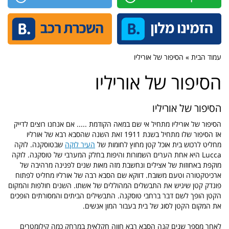
עמוד הבית » הסיפור של אוריליו
הסיפור של אוריליו
הסיפור של אוריליו
הסיפור של אוריליו מתחיל אי שם במאה הקודמת ..... אם אנחנו רוצים לדייק
אז הסיפור שלו מתחיל בשנת 1911 זאת השנה שהסבא רבא של אורליו
מחליט לרכוש בית אוכל קטן מחוץ לחומות של
העיר לוקה
שבטוסקנה. לוקה
Lucca היא אחת הערים השמורות והיפות בחלק המערבי של טוסקנה. לוקה
מוקפת באחוזות של אצילים ונחשבת מזה מאות שנים לפנינה מרהיבה של
ארכיטקטורה וטעם משובח. דווקא שם הסבא רבה של אורליו מחליט לפתוח
פונדק קטן שיגיש את התבשלים המהוללים של אשתו. השנים חולפות והמקום
הקטן הופך לשם דבר ברחבי טוסקנה. התבשילים הביתים והמסורתים הופכים
את המקום הקטן לסוג של בית בעבור המון אנשים.
לאחר מספר שנים קנה הסבא רבא חווה חקלאית במרחק כמה קילומטרים