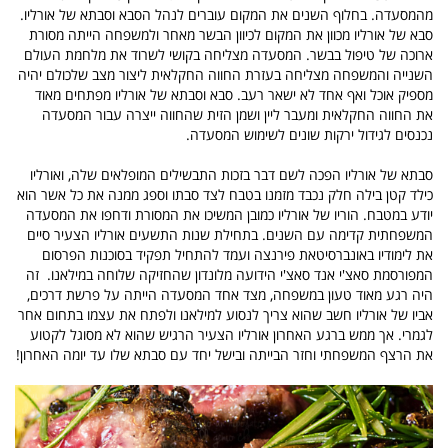
מהמסעדה. בחלוף השנים את המקום עוברים לנהל הסבא וסבתא של אורליו.
סבא של אורליו מכוון את המקום לכיוון הבשר מאחר ולמשפחה הייתה מסורת
ארוכה של טיפול בבשר. המסעדה מצליחה בקושי לשרוד את מלחמת העולם
השנייה והמשפחה מצליחה בעזרת החווה החקלאית ליצור מצב שלכולם יהיה
מספיק אוכל ואף אחד לא ישאר רעב. סבא וסבתא של אורליו מפתחים מאוד
את החווה החקלאית ומעבר ליין ושמן הזית שהחווה ייצרה עבור המסעדה
נכנסים לגידול ירקות שונים לשימוש המסעדה.
סבתא של אורליו הפכה לשם דבר בזכות התבשילים המופלאים שלה, ואורליו
כילד קטן בילה חלק נכבד מזמנו בטבח לצד סבתו וספג ממנה את כל אשר הוא
יודע במטבח. הוריו של אורליו כמובן המשיכו את המסורת ודחפו את המסעדה
המשפחתית קדימה עם השנים. בתחילת שנות התשעים אורליו הצעיר סיים
את לימודיו באונברסיטאת פירנצה ועמד להתחיל תפקיד בסוכנות הפרסום
המפורסמת סאצ'י אנד סאצ'י הידועה מלונדון שהחזיקה שלוחה במילאנו. זה
היה רגע מאוד טעון במשפחה, מצד אחד המסעדה הייתה על פרשת דרכים,
אביו של אורליו חשב שהוא צריך לנסוע למילאנו ולפתח את עצמו בתחום אחר
לגמרי. אך ממש ברגע האחרון אורליו הצעיר הרגיש שהוא לא מסוגל לקטוע
את הרצף המשפחתי וחזר הבייתה ובישל יחד עם סבתא שלו עד יומה האחרון!