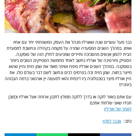
כבר מעל עשרים שנה שאורליו מנהל את העסק המשפחתי יחד עם אחיו
ואימו. במהלך השנים המסעדה שמרה על מקומה בקהילה ונחשבת למסעדת
הבית להמון אנשים מהסביבה ותיירים שמגיעים לחלק הזה של טוסקנה.
הסטייק פיורטינה של אורליו נחשב לאחד מחמשת הסטייקים הטובים ביותר
בטוסקנה. במהלך השנים אורליו טיפח ושיפר מאוד את שמן הזית והיין שהוא
מייצר בחווה. שמן הזית זכה בפרסים רבים ונחשב לשם דבר בעולם כולו. את
היין אורליו מיצר בטכנולוגיה ביו דינמית והוא למעשה יין אורגאני ברמה הגבוהה
ביותר!!!
עם אתם באזור לוקה או בדרך ללוקה ממולץ לתכנן ארוחה אצל אורליו וכמובן
תגידו שאני שלחתי אתכם
לאתר של אוריליו
כתב:
אבנר לסקין