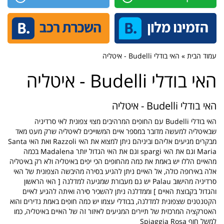
עמוד הבית » האי בודלי Budelli - איטליה
האי בודלי Budelli - איטליה
האי בודלי Budelli - איטליה
האי בודלי Budelli עם החופים המרהיבים מצוי צפונית לאי סרדיניה
שבאיטליה למעשה מדובר במספר איים המשוייכים לאיטליה שרק מעט מאד
מבקרים מגיעים אליהם וביניהם ניתן למצוא את האי Razzoli ואת האי Santa
Maria וגם את האי spargi וגם את האי הגדול יותר Madalena בכמה
מהאיים הללו יש באמת את כמה מהחופים הכי יפים באיטליה ולא רק באיטליה
אלה באירופה כולה, אל האיים ניתן להגיע בסירה מהיבשה הצפונית של האי
סרדיניה מהישוב Palau יש גם מעבורת שמגיעה למדלנה [ האי הראשון
והגדול בקבוצת האיים ] וממדלנה ניתן להשכיר סירה ואיתה להגיע לאיים
הקטנטנים שצפונית למדלנה, בבודלי עצמו יש כמה חופים באמת נדירים והוא
האטרקציה המרכזית של תיירים המגיעים לאיזור זה של האיים באיטליה, כמו
למשל חוף Spiaggia Rosa