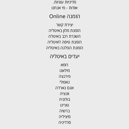
מדיניות עוגיות.
אודות - מי אנחנו
הזמנה Online
יצירת קשר
הזמנת מלון באיטליה
השכרת רכב באיטלה
הזמנת טיסה לאיטליה
הזמנת הפלגה באיטליה
יעדים באיטליה
רומא
מילאנו
פירנצה
נאפולי
אגם גארדה
וונציה
בולוניה
טורינו
ברשיה
סיציליה
סרדיניה