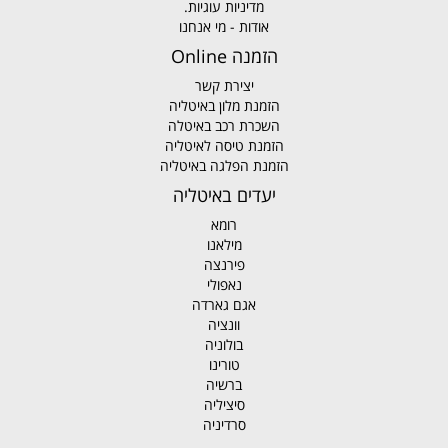
מדיניות עוגיות.
אודות - מי אנחנו
הזמנה Online
יצירת קשר
הזמנת מלון באיטליה
השכרת רכב באיטלה
הזמנת טיסה לאיטליה
הזמנת הפלגה באיטליה
יעדים באיטליה
רומא
מילאנו
פירנצה
נאפולי
אגם גארדה
וונציה
בולוניה
טורינו
ברשיה
סיציליה
סרדיניה