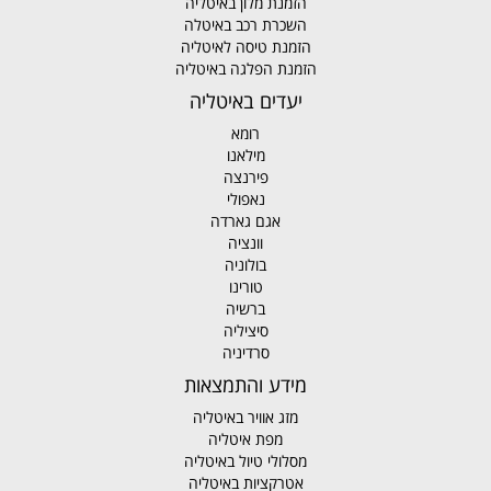
הזמנת מלון באיטליה
השכרת רכב באיטלה
הזמנת טיסה לאיטליה
הזמנת הפלגה באיטליה
יעדים באיטליה
רומא
מילאנו
פירנצה
נאפולי
אגם גארדה
וונציה
בולוניה
טורינו
ברשיה
סיציליה
סרדיניה
מידע והתמצאות
מזג אוויר באיטליה
מפת איטליה
מסלולי טיול באיטליה
אטרקציות באיטליה