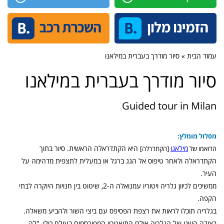
עמוד הבית » סיור מודרך בעברית במילאנו
סיור מודרך בעברית במילאנו
Guided tour in Milan
מסלול מומלץ:
מילאנו
היא הקתדראלה הראשית.
סיור בתוך
הדואמו של
[הקתדרלה]
הקתדראלה ולאחר טיפוס אל הגג ברגל או במעלית לתצפית מדהימה על
העיר.
ממשיכים לכיוון גלריה ויטוריו עמנואלה ה-2, שיטוט בין חנויות היוקרה לבתי
הקפה.
בגלריה תוכלו לראות את רצפת הפסיפס עם ביצי השור ולהביע משאלה.
בצי
דה השני של הגלריה אולם התיאטרון המפורסמים בעולם כולו, "לה