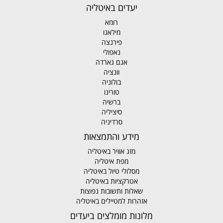
יעדים באיטליה
רומא
מילאנו
פירנצה
נאפולי
אגם גארדה
וונציה
בולוניה
טורינו
ברשיה
סיציליה
סרדיניה
מידע והתמצאות
מזג אוויר באיטליה
מפת איטליה
מסלולי טיול באיטליה
אטרקציות באיטליה
שאלות ותשובות נפוצות
אזהרות למטיילים באיטליה
מלונות מומלצים ביעדים