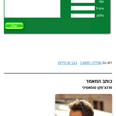
ראו גם
אמיליה רומאנה
בנגי סן פיליפו
כותב המאמר
פרנצ'סקו טומאטיני