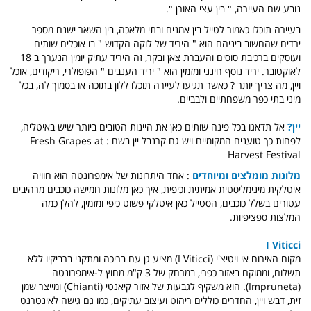
נובע שם העיירה, " בין עצי האורן ".
בעיירה תוכלו כאמור לטייל בין אמנים ובתי מלאכה, בין השאר ישנם מספר
ירדים שהחשוב ביניהם הוא " היריד של לוקה הקדוש " בו אוכלים שותים
ועוסקים ברכיבת סוסים והעברת צאן ובקר, זה היריד עתיק יומין הנערך ב 18
לאוקטובר. יריד נוסף חינני ומזמין הוא " יריד הענבים " הפופולרי, ריקודים, אוכל
ויין, מה צריך יותר ?
כאשר תגיעו לעיירה תוכלו ללון בתוכה או בסמוך לה, בכל
מיני בתי כפר משפחתיים ולבביים.
יין?
אל תדאגו בכל פינה שותים כאן את היינות הטובים ביותר שיש באיטליה,
לפחות כך טוענים המקומיים ויש גם קרנבל יין בשם : Fresh Grapes at
Harvest Festival
מלונות מומלצים ומיוחדים
: אחד היתרונות של אימפרונטה הוא חוויה
איטלקית מינימליסטית אמיתית וכיפית, איך כאן מלונות חמישה כוכבים מרהיבים
עטורים בשלל כוכבים, הסטייל כאן איטלקי פשוט כיפי ומזמין, להלן כמה
המלצות ספציפיות.
I Viticci
מקום האירוח אי ויטיצ'י (I Viticci) מציע גן עם בריכה ומתקני ברביקיו ללא
תשלום, וממוקם באזור כפרי, במרחק של 3 ק"מ מחוץ ל-אימפרונטה
(Impruneta). הוא משקיף לגבעות של אזור קיאנטי (Chianti) ומייצר שמן
זית, דבש ויין, החדרים כוללים ריהוט ועיצוב עתיקים, כמו גם גישה לאינטרנט