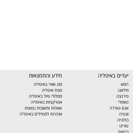
יעדים באיטליה
מידע והתמצאות
רומא
מזג אוויר באיטליה
מילאנו
מפת איטליה
פירנצה
מסלולי טיול באיטליה
נאפולי
אטרקציות באיטליה
אגם גארדה
שאלות ותשובות נפוצות
וונציה
אזהרות למטיילים באיטליה
בולוניה
טורינו
ברשיה