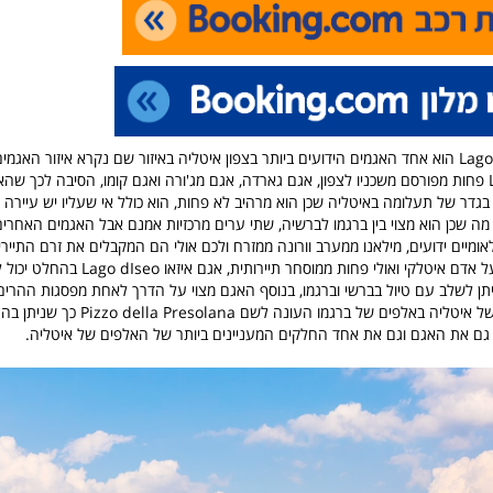
אגם איזאו Lago dIseo הוא אחד האגמים הידועים ביותר בצפון איטליה באיזור שם נקרא איזור ה
איזאו Lago dIseo פחות מפורסם משכניו לצפון, אגם גארדה, אגם מג'ורה ואגם קומו, הסיבה לכך 
גדר של תעלומה באיטליה שכן הוא מרהיב לא פחות, הוא כולל אי שעליו יש עיירה 
מה שכן הוא מצוי בין ברגמו לברשיה, שתי ערים מרכזיות אמנם אבל האגמים האחרים
אומיים ידועים, מילאנו ממערב וורונה ממזרח ולכם אולי הם המקבלים את זרם התיירים
אבל אם בא לכם על אדם איטלקי ואולי פחות ממוסחר תיירות
יתן לשלב עם טיול בברשי וברגמו, בנוסף האגם מצוי על הדרך לאחת מפסגות ההרים
והמרהיבות ביותר של איטליה באלפים של ברגמו העונה 
 גם את האגם וגם את אחד החלקים המעניינים ביותר של האלפים של איטליה.