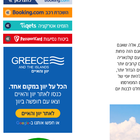
אגמים, אלה שאגם
שהאגם הזה פחות
עם קולנאריה
 קרובים יותר
 הגדול יותר,
ית, אגם איזאו Lago dIseo בהחלט יכול להיות יופי של
 המפורסמו
לשם Pizzo della Presolana כך שניתן בהחלט לבנות יום