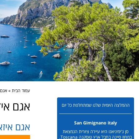
עמוד הבית » אגם איזאו eo
אגם איזאו Iseo
ההמלצה היומית שלנו שמתחלפת כל יום
San Gimignano italy
אגם איזאו o dIseo
סן ג'ימיניאנו היא עיירה ציורית הנמצאת
במחוז סיינה בחבל ארץ טוסקנה Toscana.