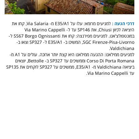
דרכי הגעה :
למגיעים מרומא: עלו על E35/A1 מ- Via Salaria, קחו את
היציאה לכיוון Chiusi, את SP146 עד ל- Via Marino Cappelli
במונטפולצ'אנו. למגיעים מפירנצה: קחו את SS67 Borgo Ognissanti ל-
SGC Firenze-Pisa-Livorno, המשיכו ב- E35/A1 ל- SP327 וצאו ב-
Valdichiana.
למגיעים ממילאנו: ההגעה ממילאנו היא קצת יותר ארוכה. עולים על A1 מ-
Corso Di Porta Romana וממשיכים עד SP327 ב- Bettolle, יוצאים
ביציאה Valdichiana מ- E35/A1, ממשיכים על SP327 לוקחים את SP135
עד Via Marino Cappelli.