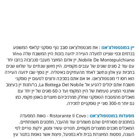
יין במונטפולצ'אנו :
את מונטפולצ'אנו סובב נוף טוסקני קלאסי המשופע
בכרמים וכפי שציינו למעלה העיירה ידועה בזכות היין המשובח שלה Vino
Nobile De Montepulchiano, יין אדום המיוצר מענבי סנג'ובזה ברובו יחד
עם עוד 2 סוגים שונים של ענבים מקומיים. היין מיושן שנתיים עד שלוש שנים
בחביות עץ אלון ונחשב לאחד מהעתיקים באיטליה. יין נוסף שבו ידועה העיירה
הוא רוסו די מונטפולצ'אנו. אז אם אתם בסביבה ורוצים לטעום יין טוסקני
משובח אתם יכולים להגיע אל La Bottega Del Nobile, בר/חנות יין בעיצוב
אותנטי המציע טעימות של היין המקומי ועד כ-60 סוגים של יין יחד עם
מאכלים מהמטבח הטוסקני שחלק ממרכיביהם מיוצרים באופן מקומי, כמו
גם יותר מ-300 סוגי יין טוסקניים למכירה.
מסעדות במונטפולצ'אנו :
Ristorante Il Covo - גאוות המסעדה
במתכונים מסורתיים שהם משמרים עוד מהעבר, מתכונים משפחתיים.
המאכלים מוכנים ממוצרים מקומיים, תפריט עשיר ומגוון, ירקות טריים לפי
העונה, פסטות המיוצרות בבית ולא במפעל, פיצות אשר נאפות בתנור עץ