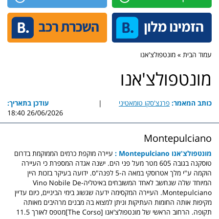
עמוד הבית » מונטפולצ'אנו
מונטפולצ'אנו
כותב המאמר:
פרנצ'סקו טומאטיני
|
עודכן בתאריך:
26/06/2026 18:40
Montepulciano
מונטפולצ'אנו Montepulciano :
עיירה מוקפת כרמים הממוקמת בדרום
טוסקנה בגובה 605 מטר מעל פני הים. ישנה אגדה המספרת כי העיירה
הוקמה ע"י מלך אטרוסקי במאה ה-5 לפנה"ס. ידועה בעיקר בזכות היין
המיוחד שלה שנחשב לאחד המשובחים באיטליה-Vino Nobile De
Montepulciano. העיירה המקסימה ידעה שגשוג בימי הביניים, כיום עדיין
מקיפות אותה החומות העתיקות וניתן למצוא בה מבנים מרהיבים מאותה
תקופה. הרחוב הראשי של מונטפולצ'אנו [The Corso]מטפס לאורך 11.5