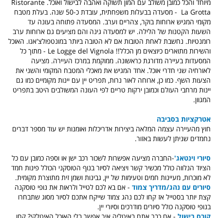
מיוחד והכל כמובן משולב עם המון תשוקה ואהבה לבישול ואוכל. Ristorante
La Grotta - מסעדה בבעלות משפחתית, עובדת כ-50 שנה. בעלת מטבח
מקומי המגיש ארוחות בוקר, צהריים וערב. המסעדה פתוחה בעונה עד
השעות הקטנות של הלילה. יש למסעדה גינה והם מציעים גם ארוחות ערב
רומנטיות. נחשבת לאחת הטובות אם לא הטובה ביותר במונטפולצ'אנו. האוכל
והשירות מתוארים כיוצאים מן הכלל!! Le Logge del Vignola - מתוך כל
המסעדות בעיירה מדורגת כראשונה. ממוקמת במרכז העיירה. מציעה
לאורחיה שני חדרי אוכל. אחד המגיש את מאכלי המטבח המקומי והשני את
הצעות השף. כמו כן, ארוחה לאור נרות, תפריט יין עם יינות מקומיים כמו גם
יינות מרחבי העולם וכמובן ירקות טריים לפי העונה המשולבים היטב בתפריט
המגוון.
אטרקציות בסביבה
חוץ מהעיירה עצמה המלאה ביצירות אדריכלות ואומנות יש עוד מספר דברים
נחמדים שניתן לעשות באזור.
סיורי וינטאג'
-החברה מציעה אפשרות לשכור רכב ישן או וספה כמובן עם כל
הציוד הנלווה כולל מכשיר קשר ויציאה לסיור בנוף הטוסקני הכולל פינות חמד
לא מוכרות, מעיינות חמים וטעימות של יין, גבינות ושמן זית מתוצרת מקומית.
סיורים עם נהג/מדריך צמוד
- אם בא לכם לטייל ולראות את נופי טוסקנה
קצת יותר בסטייל אז קחו לכם נהג צמוד שייקח אתכם לסיור מסוג שתבחרו
בנופי טוסקנה כולל סיורים מודרכים וסיורי יין.
קורס בישול
- אם כבר אתם באיטליה איך אפשר בלי האוכל האיטלקי? קחו