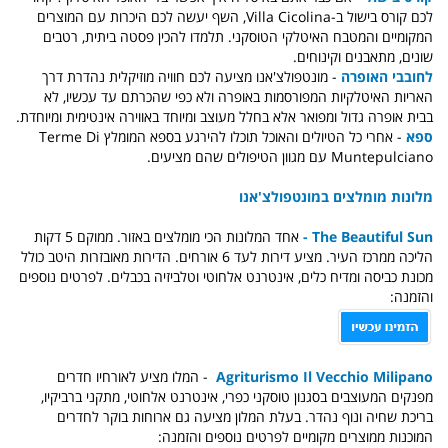
לכם קורס בישול ב-Villa Cicolina, השף יעשה לכם היכרות עם המוצרים
המקומיים והמטבח האיטלקי הטוסקני. תלמדו להכין פסטה ביתית, רטבים
שונים, מתאבנים וקינוחים.
לחובבי האופרה
- מונטפולצ'אנו מציעה לכם חוויה מוזיקלית נהדרת דרך
האריות האיטלקיות המפורסמות באופרה ולא כפי שהכרתם עד עכשיו, לא
בבית אופרה גדול ומפואר אלא בחלל מעוצב ומיוחד באווירה אינטימית ומיוחדת.
ספא
- אחרי כל הטיולים והאוכל תוכלו להירגע בספא המומלץ Terme Di
Muntepulciano עם מגוון הטיפולים שהם מציעים.
מלונות מומלצים במונטפולצ'אנו
The Beautiful Sun -
אחד המלונות הכי מומלצים באזור. ממוקם 5 דקות
הליכה ממרכז העיר. מציע דירות לעד 6 אורחים. הדירות מאובזרות היטב כולל
מכונת כביסה ומדיח כלים, אינטרנט אלחוטי וטלביזיה בכבלים. לפרטים נוספים
והזמנה:
Agriturismo Il Vecchio Milipano
- המלו מציע לאורחיו חדרים
מפנקים המעוצבים בסגנון טוסקני כפרי, אינטרנט אלחוטי, מתקני ברביקיו,
בריכת שחיה ונוף נהדר. בעלת המלון מציעה גם ארוחות בוקר לחדרים
המוכנות ממוצרים מקומיים לפרטים נוספים והזמנה: