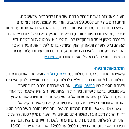
העיר פיאצ'נזה נושקת לגבול הדרומי של מחוז לומברדיה שבאיטליה.
ומתגוררים בה קרוב ל99,300 תושבים, זוהי עיר עמוסת מראות ואתרים
המשלבת תרבות היסטוריה ואמנות, בעיר תוכלו להתרשם מארמונות עם גינות
יפיפיות, מעשרות כנסיות ייחודיות, מוזיאונים ומוסיקה. את פיצ'נצה כדאי לבקר
בדרככם לצפון איטליה ולהקדיש לה יום לסיור או אפילו לעצור ללילה, למי
שאוהב בלט אופרה ותיאטרון הזמן המומלץ ביותר לפקוד את העיר הוא בין
החודשים ספטמבר למאי בה נפתחת עונת התרבות בעיר ומועלים ערבים
מרגשים ויחודיים למידע על העיר והתוכניה
לחצו כאן
.
התמצאות והגעה-
פיאצ'נזה מחוברת לערים גדולות כגון
מילאנו
,
בולוניה
ופארמה באוטוסטראדות
גדולות כמו A1 המחברת בין מילאנו לבולוניה, כבישים המוציאים לכיוון האלפים
ולערים נוספות כמו
ברשיה
ו
טורינו
. ואם לא שכרתם רכב תוכלו להיעזר
באוטובוסים וברכבות יעילות ומהירות היוצאות מידי חצי שעה-שעה לכל אחד
מהיעדים הללו כך שההתניידות אליה היא פשוטה ביותר ושווה את המאמץ
הזניח. אוטובוסים יוצאים מהכיכר המרכזית הנקראת פיאצה די קאבאלי
Piazza Di Cavalli. תחנת הרכבת נמצאת יותר לכיוון מזרח העיר סביב ה20
דקות הליכה מלב העיר. כאשר אתם מגיעים אל העיר מומלץ לפנות ללישכת
התיירים לשאלות, עדכונים מקומיים ומפות. לשכת התיירים נמצאת גם היא
בכיכר הראשית ופתוחה בשעות 9:00 עד 12:00 ואחר הצהריים בין 15:00