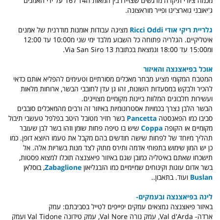
מכמה ציורי תיקרה מרגשים שצויירו בין המאות ה14 ל16 על ידי האמנים
ג'יאובני גוארצ'ינו ופייר מוראצונה.
גלריית ריקי אודי Ricci Oddi
מציגה עבודות אומנות מודרנית של אמנים
איטליקיים. הגלריה פתוחה כל השבוע מלבד ימי שני מ10:00 עד 12:00
ומ15:00 עד 18:00 ונמצאת בכתובת Via San Siro 13.
אוכל בפיאצנצה והאיזור
המטבח המקומי מציע מבחר מאכלים מסורתיים וטעימים להפליא אותם כדאי
להכיר ולבקש במסעדות השונות, זהו גן עדן לחובבי הבשר, ארוחות מלאות
ועשירות חלבונים המלוות ביינות מקומיים מצויינים.
הבשר הלבן נצרך בכמויות אסטרונומיות באיזור זה ורבים מהמאכלים סובבים
סביבו כמו הפאנסטה
Pancetta
בשר חזיר מטובל היטב בפלפל טעשבי תיבול
מקומיים או הקופה
Coppa
שיש בו טיפה פחות שומן וזהו בשר לבן שעובר
תהליך מיוחד של לפחות שישה חודשים בהם מקבל את טעמו היוצא דופן. כמו
כן יש המון שימוש בתפוחי אדמה ותירס מתוק לצד מנות בשריות אלה. אל
תישכחו שאתם באיטליה כמובן שגם באיזור פיאצנצה תוכלו למצוא פסטות,
בשר אדום עוגות וקינוחים שמיימיים כמו הזבגליאון
Zabaglione
, בוסלאן
Buslan
ועוד. בתאבון..
לינה בפיאצנצה ובעמקים-
באיזור פיאצנצה נמצאים עמקים יפייפים לטייל בסביבתם: עמק
ארדה- Val d'Arda, עמק נורה Val Nore, עמק טידונה Val Tidone ועמק