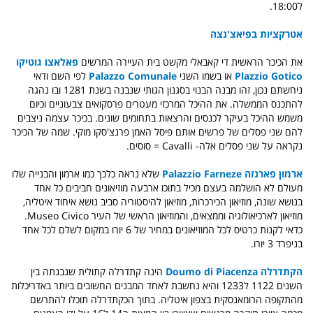
ל18:00.
אטרקציות בפיאצ'נצה
את הכיכר הראשית די קאבאלי מקשט בית העיירה המרשים
פאלאצו גוטיקו
Plazzio Gotico
או בשמו השני
Palazzo Comunale
לפי השם ודאי
ניחשתם נכון, זהו מבנה הבנוי בסגנון הגותי שנבנה בשנת 1281 ובו נהגה
להתכנס הממשלה. את ההיכל המרכזי מעטרים פרסקואים צבעוניים וכיום
משמש ההיכל בעיקר לכנסים והרצאות בתחומים שונים. בכיכר עצמה ניצבים
להם שני פסלים של פרשים אותם פיסל האמן פרנצ'סקו מוקי. שמה של הכיכר
נקראה על שני פסלים אלה- Cavalli = סוסים.
ארמון פארנזה
Palazzio Farneze
שלא נראה כלכך כמו ארמון והבנייה שלו
מעולם לא הושלמה בעצם מכיל בתוכו ארבעה מוזיאונים חביבים כל אחד
בנושא שונה, מוזיאון הכירכרות, מוזיאון להיסטוריה סביב נושא איחוד איטליה,
מוזיאון לארכיאולוגיה וממצאים, והמוזיאון הראשי של העיר Museo Civico.
כדאי לקנות כרטיס לכל המוזיאונים במחיר של 6 יורו במקום לשלם לכל אחד
בניפרד 3 יורו.
הקתדרלה Doumo di Piacenza
הינה קתדרלה קתולית שנבנתה בין
השנים 1122 ל1233 והיא נחשבת לאחד המבנים החשובים ביותר באדריכלות
מהתקופה הרומאנסקית בצפון איטליה. בתוך הכקתדרלה תוכלו להתרשם