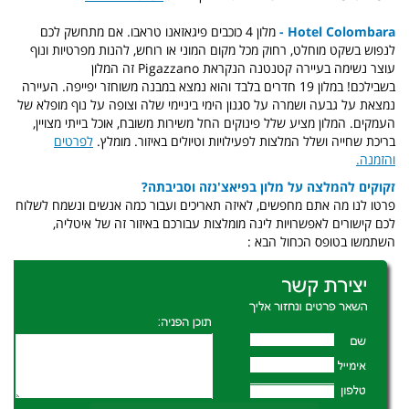
Hotel Colombara -
מלון 4 כוכבים פיגאזאנו טראבו. אם מתחשק לכם
לנפוש בשקט מוחלט, רחוק מכל מקום המוני או רוחש, להנות מפרטיות ונוף
עוצר נשימה בעיירה קטנטנה הנקראת Pigazzano זה המלון
בשבילכם! במלון 19 חדרים בלבד והוא נמצא במבנה משוחזר יפייפה. העיירה
נמצאת על גבעה ושמרה על סגנון הימי ביניימי שלה וצופה על נוף מופלא של
העמקים. המלון מציע שלל פינוקים החל משירות משובח, אוכל בייתי מצויין,
בריכת שחייה ושלל המלצות לפעילויות וטיולים באיזור. מומלץ.
לפרטים
והזמנה.
זקוקים להמלצה על מלון בפיאצ'נזה וסביבתה?
פרטו לנו מה אתם מחפשים, לאיזה תאריכים ועבור כמה אנשים ונשמח לשלוח
לכם קישורים לאפשרויות לינה מומלצות עבורכם באיזור זה של איטליה,
השתמשו בטופס הכחול הבא :