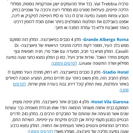
טרביה Val Trebbia. בכל אחד מהעמקים ישנן אטרקציות נוספות, מסלולי
הליכה יפייפים, פעילויות ספורט כמו מסלולי ריצה ורכיבה על אופניים בחיק
הטבע ופחות משעה נסיעה זורם לו נהר פו PO היפייפה לפיקניק או לינה,
אספנו בשבילכם את המלונות המומלצים ביותר אותם תוכלו להזמין דרכינו
באתר מאובטח וללא כל עמלת הזמנה או תיווך:
Grande Albergo Roma-
מלון 4 כוכבים בפיאצ'נצה. המלון הזה ממוקם
ממש בלב העיר, מספר דקות הליכה מהכיכר הראשית של פיאצ'נצה- Di
Cavalli. המלון מציא בר חביב, מסעדה עם אוכל טרי, חניה חופשית ונוף
מקסים מחדר האוכל. שירות אדיב ויעיל. כמו כן המלון נמצא כחצי שעה נסיעה
ממילאן ושדה התעופה Linate.
לפרטים והזמנה
Stadio Hotel-
מלון 3 כוכבים בפיאצ'נצה. לא רחוק ממרכז העיר ממוקם לו
המלון החביב הזה, מלון פשוט ביותר עם חדרים נוחים, המציע הכוונה לטיולים
באיזור והמלצות, צוות המלון קיבל דירוג גבוה בעזרה ומתן שירות.
לפרטים
וזמנה
Hotel Vila Giarona-
מלון 4 כוכבים איזור פיאצ'נצה. מלון יפיפה ומצויין
הממוקם בבית אחוזה משוחזר מהמאה ה19 אותו מנהלת משפחה כבר עשרות
שנים אשר מנעימה את שהותם של המבקרים הרבים בו. במלון כ24 חדרים
הבנויים בסגנון מקומי קירות אבן לבנים ותיקרות עץ יפיפיות. השירות החם,
החדרים המרווחים והנופים באיזור מעצימים את החוויה. המלון נמצא כרבע
שעה נסיעה מליבה של פיצ'נצה. מומלץ מאוד!
לפרטים והזמנה