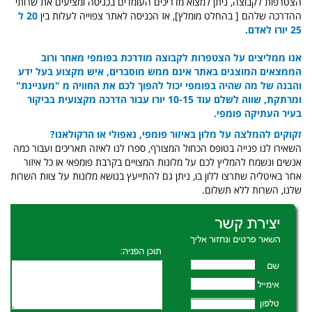
הצטרפות לקבוצה, ניתן למצוא מדריכים העומדים בכניסה ומציעים את שרותי
ההדרכה שלהם [ בהחלט מומלץ], אז הכניסה לאתר צפוייה לעלות בין
20 ל
25 יורו לאדם.
אנו ממליצים על הצטפרות לקבוצה מודרכת בפומפי מאחר ורוב
הממצאים המוצגים באתר אינם ממש מוסברים, איש מקצוע בעל ידע
והבנה של מה שהיה בפומפי יכול להפוך לכם את החוויה מ "מעניינת"
ומרתקת, שווה לשלם עוד 10-15 יורו עבור הדרכה מקצועית בביקור
בעיר העתיקה פומפי.
זקוקים להמלצה על מלון באיזור פומפי, נאפולי או הרקולאנו?
השאירו לנו פנייה בטופס הכחול המצורף, ספרו לנו לאיזה תאריכים ועבור כמה
אנשים ונשמח להמליץ לכם על מלונות המצויים בקרבת פומפאי או כל איזור
אחר באיטליה שתרצו ללון בו, ניתן גם להתייעץ בנושא מלונות על צוות השרות
שלנו, השרות ללא תשלום.