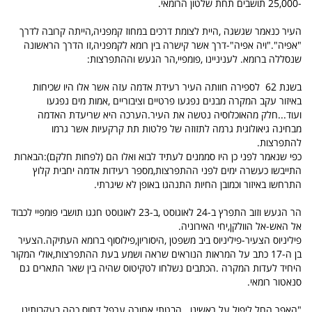
-25,000 תושבים תחת שלטון הרומאי.
העיר כנאמר שגשגה ,היית לצומת דרכים במחוז קמפניה,הייתה קרובה לדרך
"אפיה"."ויה אפיה"-דרך אשר קישרה בין רומא לקמפניה,זו הדרך הראשונה
שנסללה ברומא. לעניניינו ,פומפיי,הר הגעש וההתפרצות:
בשנת 62 לספירה חוותה העיר רעידת אדמה עזה אשר אלו היו שכיחות
באיזור עקב המקרה מבנים נפגעו פרטיים וציבוריים ,אמות מים נפגעו
ועוד...חלק מהאוכלוסיה נטשה את העיר.הערכה היא שריעדת האדמה
מבחינה גיאולוגית גרמה לתזוזה של פלטות תת קרקעיות אשר גרמו
להתפרצות.
כפי שנאמר לפני כן היו סממנים לעתיד לבוא ואלו הם (לפחות חלקם):הבארות
התייבשו כעשרה ימים לפני ההתפרצות,מספר רעידות אדמה יחבית קלוץ
התרחשו באיזור וכמובן החיות התנהגו באופן לא שיגרתי.
הר הגעש וזוב התפרץ ב-24 לאוגוסט ,ב-23 לאוגוסט חגגו תושבי פומפיי לכבוד
אל האש-אל הוולקן,יחי האירוניה.
פיליניוס הצעיר-פיליניוס ביב משפטן ,היסוריון,פילוסוף ברומא העתיקה.הצעיר
בן ה-17 כתב על המראות הנוראים שראה ושמע בעת ההתפרצות,אולי המקור
היחיד לעדות המקרה .הכתבים נשלחו לטקיטוס שהיה בין שאר התארים גם
סנאטור רומאי.
"האפר החל ליפול על ראשינו...הבטתי אחורה.ערפל דחוס כהה בעקבותינו..