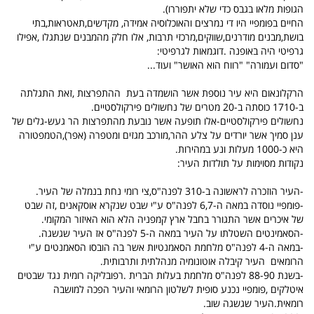
הגופות מלאו בגבס כדי שלא יתפוררו).
החיים בפומפיי היו די נמרצים והאוכלוסיה אמידה, מקדשים,תאטראות,בתי
בושת,מבנים מודרנים,שווקים,מרכזי תרבות, אלו חלק מהמבנים שנתגלו ,אפילו
גרפיטי היה באופנה .דוגמאות לגרפיטי:
"סדום ועמורה" "רווח הוא האושר" ועוד...
הרקלונאום היא עיר נוספת אשר הושמדה בעת ההתפרצות ,זאת התגלתה
ב-1710 כוסתה ב-20 מטרים של נחשולים פירקולסטיים.
נחשולים פירקולסטיים-אלו תופעה אשר נובעת מהתפרצות הר געש-גלים של
ענן סמיך אשר יורדים על צלע ההר,מורכב מגזים ומטפרה (אפר),הטמפטורה
היא כ-1000 מעלות ונע במהירות.
נקודות מסוימות על תולדות העיר:
-העיר הוזכרה לראשונה ב-310 לפנה"ס,צי רומי נחת בנמלה של העיר.
-פומפיי נוסדה במאה ה-6,7 לפנה"ס ע"י שבט שנקרא אוסקאנים ,זה שבט
של איכרים אשר התגורר בחבל ארץ קמפניה הלא הוא האיזור המקומי.
-הסאמינטים השטלתו על העיר במאה ה-5 לפנה"ס אז העיר שגשגה.
-במאה ה-4 לפנה"ס מלחמת הסאמנטיות אשר בה הובסו הסאמנטים ע"י
הרומאים העיר קיבלה אוטונומיה מנהלתית ותרבותית.
-בשנת 88-90 לפנה"ס מלחמת בעלות הברית .רפובליקה רומית נגד שבטים
איטלקים ,פומפיי נכנע סופית לשלטון הרומאי והעיר הפכה למושבה
רומאית.העיר שגשגה שוב.