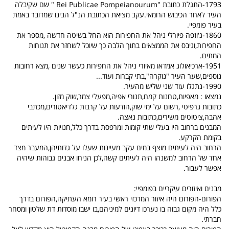
1793-התגלת כתובת "Rei Publicae Pompeianourum " שם שקיבלה
העיר לאחר הכיבוש הרומאי.עקב מציאת הכתובת הנ"ל הבינו שמדובר באמת
בעיר פומפיי.
1860-ג'וזפה פיורלי ניהל את החפירות הוא החל בשיטה חדשה ,מספר את
החפירות,וגיבס את הממצאים בתוך הלבה כך שיוכל לשחזר את תנוחות
המתים.
1951-ארכיאולוג אמדאו מאיורי ניהל את החפירות כעשר שנים ,מצא רחובות
נוספים,שער העיר "נוקרה",בתי קברות ועוד...
1990-נתגלו עוד שני שליש מהעיר.
נמצאו : מאפיות,טחנות קמח,תנורי אפיה,מפעלי צמר,שוק מזון.
כתובות גרפיטי ,רשום על ימי שוק,הודעות על קרבות גלדיאטורים,מכתבי
אהבה,ציטוטים משירים,כתובות נאצה.
המבנים ברחוב היו בעלי שתי קומות ומרפסת בדרך כלל,חנויות היו לעיתים
בקומת הקרקע.
הרחוב היה לעיתים מוצף במים עקב מעיינות שעלו על גדותיהן,המעבר מצד
אחד של הרחוב למשנהו היה לעיתים קשה,לכן הניחו אבנים גבוהות שיהיה
אפשר לעבור.
מבנים ואיזורים עיקריים בפומפיי:
הפורום-הפורום היה איזור המרכזי ראשי בעיר רומא העתיקה,הפורום בדרך
כלל היה מקום גבוה בו נערכו דיונים למיניהם,בו ישבו מוסדות דת שלטון ומסחר
חברתי.