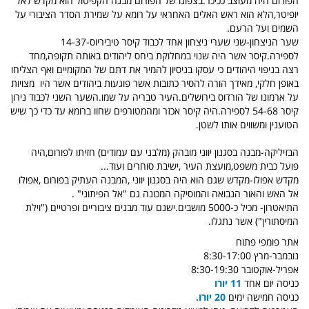
הפורום היה מעוצב ככיכר.בצפונו של הפורום מבנה הקפיטול הוא מקדש לאל
יופיטר,הלא הוא ראש האלים האחראי על רומא על שמירת הסדר הציבורי על
השמים ועל הרעם.
שער הניצחון-שני שערי ניצחון אחד לכבוד קיסר טיביריוס-14-37
לספירה.קיסר אשר היה שנוי במחלוקת ביחס ליהודים באותה תקופה,מחד
רצה בניפוי היהודים כי עסקו בניסיון להמיר את דתם של המקומיים ואף הצליחו
באופן חלקי, מאידך הורה להסיר כתובות אשר פוגעות ביהודים אשר היו מצויות
על ארמונו של הורדוס בירושלים.העיר טבריה על שמו.השער השני לכבוד נירון
קיסר 54-68 לספירה.היה קיסר אכזר ומהמטורפים שחוו ברומא עד כדי כך שיש
הטוענין ומשווים אותו לשטן.
הבזיליקה-מבנה בסגנון יווני מובהק (מלבני עם עמודים) חזיתו לפורום,היה
פועל כבית משפט,מועצת העיר ,ישיבת סוחרים ועוד...
מקדש אפולו-מקדש שגם הוא היה בסגנון יווני ,המבנה העתיק בפורום ,אפולו
אל האש והאור הנבואה והמוסיקה המכונה גם "אל הפיתוני" .
התיאטרון- מכיל כ-5000 מושבים.ישנם עוד מבנים ציבוריים ופרטיים ("וילת
המיסתורין") אשר נתגלו.
אתר פומפי פתוח
נובמבר-מרץ 8:30-17:00
אפריל-אוקטובר 8:30-19:30
כניסה יום אחד
11 יורו
כניסה חמישה ימים
20 יורו.