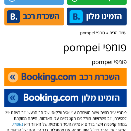
עמוד הבית » פומפי pompei
פומפי pompei
פומפי pompei
פומפיי עיר רומית אשר הושמדה ע"י אפר וולקאני של הר הגעש וזוב בשנת 79
לספירה, וזוב משלושת הוולקנים הקטלניים עלי האדמות, הייתה ממוקמת
במחוז קמפניה אשר בדרום איטליה,העיר המרכזית של האיזור היא
נאפולי
.
הסיפור על העיר יכול ליהיות מזעזע אם מסתכלים דרך עייניהם של התושבים