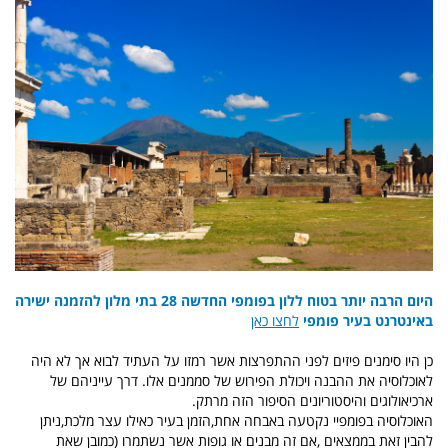
היום הרבה יותר בטוח ללון בפומפי החדשה 28 בתי מלון להזמנה ישירה
באינטרנט בעיר פומפי
לחצו כאן
כן היו סימנים פיזים לפני ההתפרצות אשר רמזו על העתיד לבוא אך לא היה
לאוכלוסיה את ההבנה ויכולת הפירוש של סממנים אלו. דרך עייניהם של
ארכיאולוגים והיסטוריונים הסיפור הזה מרתק.
האוכלוסיה בפומפיי נקטעה באבחה אחת,הזמן בעיר כאילו עצר מלכת,ניתן
להבין זאת בממצאים ,אם זה מבנים או גופות אשר נשתמרו (כמובן שאת