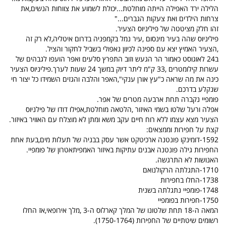
הלילה ירד האפילה הייתה מוחלטת...יכולת לשמוע את צווחות הנשים,את
צרחות הילדים ואת צעקות הגברים..."
זהו חלק מציטטה של פיליניוס הצעיר.
פיליניוס שהה בעיר מינסום ,עיר נמל בקמפניה בדרום איטליה,לא רק זה
,הצעיר האמיץ יצא עם ספינה לכיוון נאפולי בשביל לחקור והציל.
ב24 לאוגוסט כאמור הר הגעש וזוב התפרץ סלעים ואפר הועפו לגבהים של
עשרות קילומטרים ,33 ק"מ ליתר דיוק במשך 24 שעות לערך.פיליניוס הצעיר
כינה את מה שראה כ"עץ אורן ענקי",האפר והלבה והגזים השמידו כל יצור חי
שנקלע בדרכם.
פומפיי נקברה תחת ארבעה מטרים של אפר.
אפלה ורעל שלטו בשמי האיזור ,הלטאה מוחלטת,אפילו דודו של פילניוס
הצעיר מצא עצמו ללא רוח חיים עקב משא ומתן לא מוצלח עם האוויר באיזור.
קצת על חפירות וממצאים:
1592-דומינקו פונטנה ארכיטקט אשר עסק בבניה של תעלות מים,בעת אחת
החפירות גילה פונטנה אבנים עתיקות באיזור האמפיתאטרון של פומפיי.
האנושות לא התרגשה.
1710-התגלתה הרקולנואם
1738-החלו בחפירות
1748-פומפיי נתגלתה בשנית
1750-חפירות בפומפיי
המאה ה-18 תחת שלטונו של המלך קארלוס ה-3 ,מלך אירופאי,אז החלו
רשומים שיטתיים של החפירות (1750-1764).