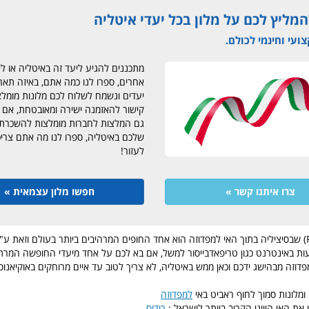
מליץ לכם על מלון בכל יעדי איטליה
עי וחינמי לכולם.
מתכננים להגיע ליעד זה באיטליה או לי
אחרים, ספרו לנו כמה אתם, באיזה תארי
יעדים ונשמח לשלוח לכם מלונות מומל
קישור להאזמנה ישירה ומאובטחת, אם ת
גם המלצות לחברות מומלצות להשכרת 
שלכם באיטליה, ספרו לנו מה אתם צרי
לעזור!
צרו איתנו קשר »
חפשו מלון עצמאית »
חוף ראביט (Rabit) שבסיציליה בתוך האי למפדוזה הוא אחד החופים המרהיבים ביותר בעולם וזאת
ת באינטרנט כגון טריפאדבייסור למשל, אם בא לכם על אחד מיעדי החופשה המרתק
פדוזה מבהישג ידכם וכאן ממש באיטליה, לא צריך לטוב עד איים מרוחקים באוקיאנו
ומלונות סמוך לחוף ראביט באי
למפדוזה
 את האי היווני הקרוב ביותר לישראל :
רודוס