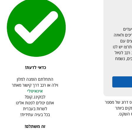
עדים
כים ולאיזה
צים עם
רצו יש לנו
רכב לטיול
כים, נשמח
כדאי לדעת!
התחלתם הזמנה למלון
וילה או רכב דרך קישור מאתר
אינאיטלי
לבוקינג.קום?
 ע"פ דרוג של מספר
אתם יכולים לפנות אלינו
ים ביותר
לשרות בעברית
ס השקט.
בכל בעיה עתידית!
זה משתלם!