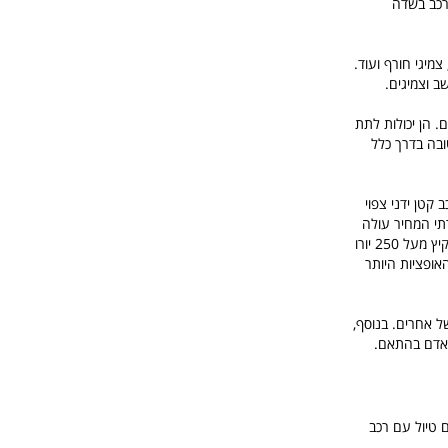
רכב בשדה
מיגי חורף ועוד.
ב וצמיגים.
Google, TripAdvi או פורומים מקומיים. הן יכולות לתת
ובה בדרך כלל
קטן ידני צפוי
וככל שהרכב גדול ויוקרתי המחיר עולה
בהתאם ויכול להגיע גם ל-200 יורו ליום לרכב משפחתי. רכב גדול של 9 מושבים עשוי לעלות בעונת הקיץ מעל 250 יורו
אופציות היותר
ל אחרים. בנוסף,
ח אדם בהתאם.
ם טיול עם רכב