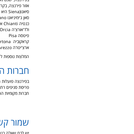
אזור פירנצה, בקר
סיאנו(Siena היא עיר ההיסטוריה והאמנות.
סאן ג'ימיניאנו San Gimignano כפר חסית קטן אך מרהיב.
כנטיה Chianti אזור הכנטי יכול לספק חוויה גסטרונומית.
ולד'אורצ'ה Val d'Orcia אזור הולד'אורצ'ה מפורסם בזכות רשימת האתרים המורשת העולמית של אונסק"ו.
פיטסה Pisa
קראקוביה Cortona כפר מהמאה ה-14 עם נופים פנומנליים .
ארצ'יטרה Arezzo עיר האמן הגדול פטרצ'יו.
המלצות נוספות לט
חברות ה
פריסת סניפים רחב
חברות מקומיות הפועלות בפירנצה
שמור קש
יש לכם שאלה בנו