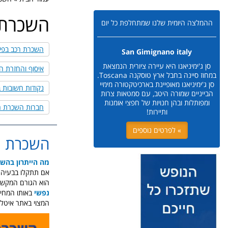
השכרת 
ההמלצה היומית שלנו שמתחלפת כל יום
השכרת רכב בפי
San Gimignano italy
סן ג'ימיניאנו היא עיירה ציורית הנמצאת
איסוף והחזרת ה
במחוז סיינה בחבל ארץ טוסקנה Toscana.
סן ג'ימיניאנו מאופיינת בארכיטקטורה מימיי
נקודות חשובות ב
הבייניים שמורה היטב, עם סמטאות צרות
ומפותלות ובהן חנויות של חפצי אומנות
חברות השכרת ר
ותיירות!
» לפרטים נוספים
השכרת ר
מה הייתרון בהש
אם תתקלו בבעיה כספית מול חברת
הוא הגורם המקשר
נפשי
באותו המחיר
המצוי באתר איטליה