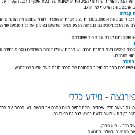
ל הנהג והוא זה שידרש להציג את הרישיונות שלו בעת איסוף הרכב. הקפידו על כ
כב אתכם בעת האיסוף של הרכב.
 קבלתו
כב היטב בעת איסופו, בנוכחות נציג חברת ההשכרה. לוודא שמסמן את הפגמים הנכ
צלם את הרכב מסביב גם בנוכחות הנציג ובאופן שרואים בצילום את כל הפגמים שמצא
או שקיבלתם קבלה על הציוד ששכרתם.
מים נוספים בעת החזרת הרכב. יש חברות שיוכלו לגבות תשלומים נוספים במידה ו
א הוזמן בו.
החזרה
ו שיש לכם תחבורה מאזור ההחזרה של הרכב חזרה ליעד אליו תרצו להגיע.
ירנצה - מידע כללי
מו גם בשאר חלקי איטליה, יכולה להיות חוויה מהנה אך דורשת ידע והכרות עם הכל
פר נקודות שחשוב לדעת בנוגע לנהיגה בפירנצה:
של הכביש היא החוק.
ות התנועה ולשלטי התנועה.