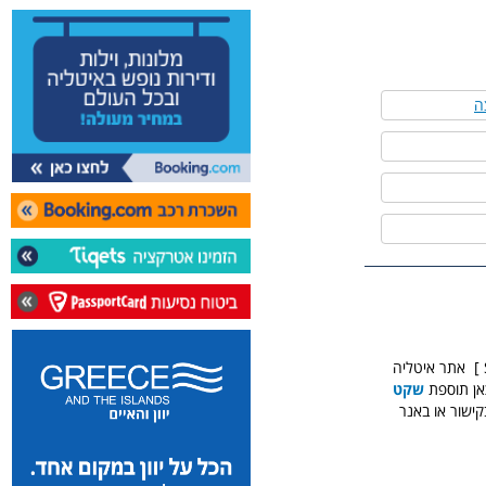
ה
אתר איטליה
אן תוספת
שקט
שור או באנר