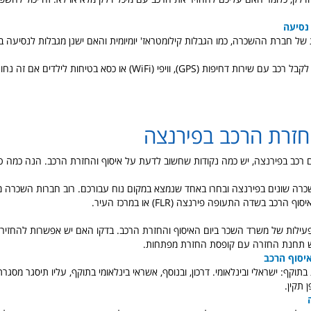
נסיעה
של חברת ההשכרה, כמו הגבלות קילומטראז' יומיומית והאם ישנן מגבלות לנסיעה בא
דחיפות (GPS), וויפי (WiFi) או כסא בטיחות לילדים אם זה נחוץ.
חזרת הרכב בפירנצה
רכב בפירנצה, יש כמה נקודות שחשוב לדעת על איסוף והחזרת הרכב. הנה כמה טי
כרה שונים בפירנצה ובחרו באחד שנמצא במקום נוח עבורכם. רוב חברות השכרה 
 הרכב בשדה התעופה פירנצה (FLR) או במרכז העיר.
עילות של משרד השכר ביום האיסוף והחזרת הרכב. בדקו האם יש אפשרות להחזיר
יש תחנת החזרה עם קופסת החזרת מפתחות.
יסוף הרכב
 בתוקף: ישראלי ובינלאומי. דרכון, ובנוסף, אשראי בינלאומי בתוקף, עליו תיסגר מס
 תקין.