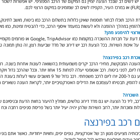
יש לשים לב שבכל הצעה יצויין גם המיקום של הרכב הספציפי. יש אפשרות לשכור 
ם.
הרכב תוכלו לבחור תוספות שאינן כלולות בתשלום הרכב כמו ביטוח, מושב לתינוק, צ
הזמין במהלך ההזמנה ולא לעשות במעמד איסוף הרכב, כדי להבטיח זמינות, כמו מוש
רצוי להימנע מהן?
קראו ביקורות וחוות דעת על חברות ההשכרה במקומות כמו sor
על איכות השירות. בכל הצעת רכב יש דירוג של מדד שביעות רצון, זה נותן תמונה ט
שכרת רכב בפירנצה?
העונה המבוקשת, מחירי הרכב יקרים משמעותית בהשוואה לעונות אחרות בשנה. רכב 
להתחיל בכ-55 יורו ליום, לפני ביטוח. רכב אוטומטי יעלה לפחות 15 אחוז יותר. 
ו להזמין, תבטיחו לעצמכם את הדילים האטרקטיביים יותר, לקראת העונה נשארים ה
 השכרה?
, ליד כל הצעה יש גם מדד דירוג גולשים, מומלץ להיעזר בחוות הדעת ובניסיונם ש
לות ומוכרות יותר, לרוב השירות שלהן יהיה יעיל יותר בשל פריסת סניפים רחבה וכ
ם רכב בפירנצה
יבותיה מציעים מגוון רב של אטרקציות, נופים יפים, וחוויות ייחודיות. כאשר אתם בוני
פר יעדים מומלצים שכדאי לכל מטייל לשקול: