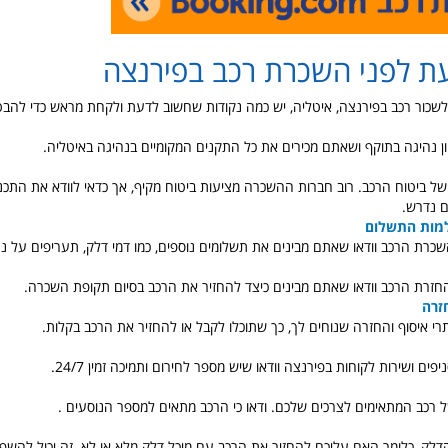
ת לפני השכרת רכב בפירנצה
שכור רכב בפירנצה, איטליה, יש כמה נקודות שחשוב לדעת ולקחת מראש כדי להבט
ון נהיגה בתוקף ושאתם מכירים את כל התקנים המקומיים בנהיגה באיטליה.
ל ביטוח הרכב. רוב חברות ההשכרה מציעות ביטוח מקיף, אך כדאי לוודא את התכני
ם נדרש.
למות התשלום
כרת הרכב וודאו שאתם מבינים את תשלומים נוספים, כמו דמי דלק, תעריפים על נה
החזרת הרכב וודאו שאתם מבינים כיצד להחזיר את הרכב בסיום תקופת השכרה.
זרה
רי איסוף והחזרה שנוחים לך, כך שתוכלו לקבל או להחזיר את הרכב בקלות.
פים ושירות לקוחות בפירנצה וודאו שיש מספר לחירום ותמיכה זמין 24/7.
של רכב המתאימים לצרכים שלכם. ודאו כי הרכב מתאים למספר הנוסעים .
הדלק, כלומר האם עליכם להחזיר את הרכב עם מיכל דלק מלא או לא. זה יכול להשפ