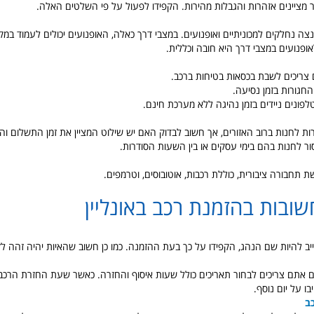
מציינים אזהרות והגבלות מהירות. הקפידו לפעול על פי השלטים האלה.
צה נחלקים למכוניתיים ואופנועים. במצבי דרך כאלה, האופנועים יכולים לעמוד במקו
ופנועים במצבי דרך היא חובה וכללית.
ם צריכים לשבת בכסאות בטיחות ברכב.
חגורות בזמן נסיעה.
ונים ניידים בזמן נהיגה ללא מערכת חינם.
ת לחנות ברוב האזורים, אך חשוב לבדוק האם יש שילוט המציין את זמן התשלום וה
ר לחנות בהם בימי עסקים או בין השעות הסודרות.
 תחבורה ציבורית, כוללת רכבות, אוטובוסים, וטרמפים.
שובות בהזמנת רכב באונליין
חייב להיות שם הנהג, הקפידו על כך בעת ההזמנה. כמו כן חשוב שהאיות יהיה זהה לזה
ם אתם צריכים לבחור תאריכים כולל שעות איסוף והחזרה. כאשר שעת החזרת הרכ
בו על יום נוסף.
ב