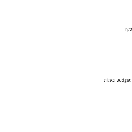
בפירנצה פועלות חברות השכרת הרכב הבינלאומיות: Budget , Sixt, Avis. Europcar, Alamo, Enterprise ובעלות