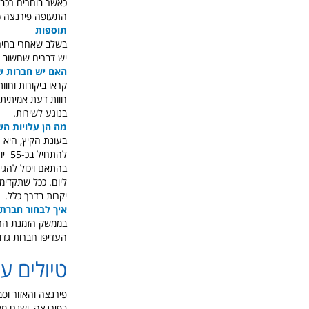
כאשר בוחרים רכב 
התעופה פירנצה (FLR) או במרכז העיר, הקפידו לשים לב שמזמינים במיקום הרצוי לכ
תוספות
בשלב שאחרי בחירת 
יש דברים שחשוב ל
האם יש חברות ש
חוות דעת אמיתית 
בנוגע לשירות.
מה הן עלויות ה
בעונת הקיץ, היא 
ליום. ככל שתקדימ
יקרות בדרך כלל.
איך לבחור חברת
בממשק הזמנת הרכב
העדיפו חברות גדו
טיולים ע
פירנצה והאזור וסב
בפירנצה, ישנם מס