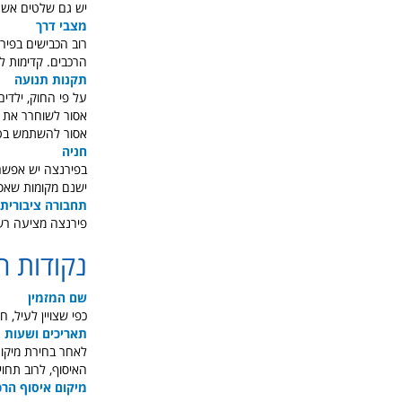
יש גם שלטים אשר 
מצבי דרך
רוב הכבישים בפירנ
הרכבים. קדימות לא
תקנות תנועה
על פי החוק, ילדי
אסור לשוחרר את ה
אסור להשתמש בטלפ
חניה
בפירנצה יש אפשרו
ישנם מקומות שאסו
תחבורה ציבורית
פירנצה מציעה רשת
נקודות ח
שם המזמין
כפי שצויין לעיל, 
תאריכים ושעות
לאחר בחירת מיקו
האיסוף, לרוב תחויי
מיקום איסוף הרכ