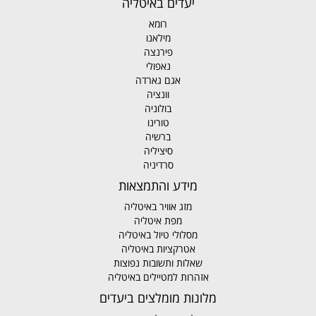
יעדים באיטליה
רומא
מילאנו
פירנצה
נאפולי
אגם גארדה
וונציה
בולוניה
טורינו
ברשיה
סיציליה
סרדיניה
מידע והתמצאות
מזג אוויר באיטליה
מפת איטליה
מסלולי טיול באיטליה
אטרקציות באיטליה
שאלות ותשובות נפוצות
אזהרות למטיילים באיטליה
מלונות מומלצים ביעדים