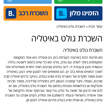
עמוד הבית » השכרת גולט באיטליה
השכרת גולט באיטליה
השכרת גולט באיטליה
כמו מדינות רבות באירופה הגובלות בים, גם איטליה היא אחד המקומות
המקסימים ביותר לשייט עם גולט, גולט הוא כלי שייט בדומא ליאכטה גדולה
העשוייה מעץ ובעבודת יד, לרוב גולטים מציעים חוויה ייחודית ומשייטלים יותר
לאורך החופים ופחות בלב ים, הם מתאימים יותר לסגנון שייט רגוע, באיטליה
ישנם מספר מוקדים של השכרת גולט ושייט בגולט, בעיקר בדרום איטליה סביב
סורנטו, נאפולי, וחבל קמפניה הנושק לים, בסיציליה וסרדיניה, מספר חברות
איטלקיות או בינלאומיות פועלות בתחום של השכרת גולט באיטליה, אם יש
לכם את הרעיון של חושה על גולט, צרו קשר עם מוקד שרות הלקוחות של
אתר איטליה הישראלי ונעמיד לרשותכם את המידע הקיים אצלנו על השכרת
גולט באיטליה, או אפילו שייט בגולט מדרום איטליה לצפון יוון.