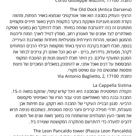
כתובת: Corso Giuseppe Mazzini, 17100
(The Old Dock (Antica Darsena
הרציף העתיק בסבונה הוא אזור אטרקטיבי שנמצא באוויר הפתוח, ומהווה
נקודת מפגש מעניינת ושוקקת בעיקר בתקופת הקיץ כאשר תיירים ומקומיים
מתמזגים זה בזה לתערובת שמחה במיוחד. תוכלו להיתקל כאן במופעי מוסיקה
מאולתרים לצד אמנים של תאטרון רחוב. מומלץ לטייל לאורך המזח וליהנות
מהמגוון האנושי, מהרוח היצירתית ומפעילויות מיוחדות שמארגנת העירייה.
בנוסף, תוכלו לשבת בקרבת הרציף באחד ממקומות הבילוי הרבים הפתוחים
לקהל, מסעדות, גלידריות, ברים - יש כאן הכל ואתם רק צריכים לבחור את
הסגנון המועדף עליכם. בין היתר תוכלו לטעום מנות מן המטבח המקומי
המבוססות על דגים ואוכל אתני, או להתפנק במאכלים המוכרים של פיצות
ופסטות שמוגשים פה עם טוויסט מקורי.
כתובת: Via Antonio Baglietto, 2, 17100
La Cappella Sistina
הקפלה הסיסטינית שבסבונה היא היכל קודש קתולי, שהוקם במאה ה-15.
המבנה נבנה בתור מאוזוליאום חגיגי עבור הוריו של האפיפיור סיקסטוס
הרביעי. סגנון הבנייה העיקרי של המבנה הוא רוקוקו, עם חזיתות אבן
מעוגלות, חדרי תפילה קרירים וחצר כניסה מטופחת. כשתכנסו פנימה תראו
את מושבי העץ המגולפים שהשתמרו פה במשך מאות שנים ואל תשכחו
להביט למעלה כדי להתרשם מהתקרה המקושטת שצוירה ביד.
(The Leon Pancaldo tower (Piazza Leon Pancaldo