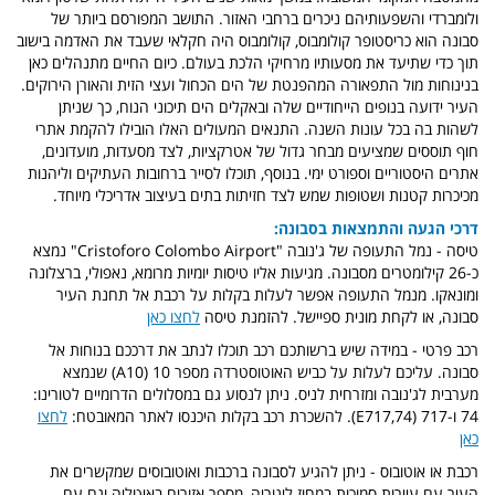
ולומברדי והשפעותיהם ניכרים ברחבי האזור. התושב המפורסם ביותר של
סבונה הוא כריסטופר קולומבוס, קולומבוס היה חקלאי שעבד את האדמה בישוב
תוך כדי שתיעד את מסעותיו מרחיקי הלכת בעולם.
כיום החיים מתנהלים כאן
בנינוחות מול התפאורה המהפנטת של הים הכחול ועצי הזית והאורן הירוקים.
העיר ידועה בנופים הייחודיים שלה ובאקלים הים תיכוני הנוח, כך שניתן
לשהות בה בכל עונות השנה. התנאים המעולים האלו הובילו להקמת אתרי
חוף תוססים שמציעים מבחר גדול של אטרקציות, לצד מסעדות, מועדונים,
אתרים היסטוריים וספורט ימי. בנוסף, תוכלו לסייר ברחובות העתיקים וליהנות
מכיכרות קטנות ושטופות שמש לצד חזיתות בתים בעיצוב אדריכלי מיוחד.
דרכי הגעה והתמצאות בסבונה:
טיסה - נמל התעופה של ג'נובה "Cristoforo Colombo Airport" נמצא
כ-26 קילומטרים מסבונה. מגיעות אליו טיסות יומיות מרומא, נאפולי, ברצלונה
ומונאקו. מנמל התעופה אפשר לעלות בקלות על רכבת אל תחנת העיר
סבונה, או לקחת מונית ספיישל. להזמנת טיסה
לחצו כאן
רכב פרטי - במידה שיש ברשותכם רכב תוכלו לנתב את דרככם בנוחות אל
סבונה. עליכם לעלות על כביש האוטוסטרדה מספר 10 (A10) שנמצא
מערבית לג'נובה ומזרחית לניס. ניתן לנסוע גם במסלולים הדרומיים לטורינו:
74 ו-717 (74,E717). להשכרת רכב בקלות היכנסו לאתר המאובטח:
לחצו
כאן
רכבת או אוטובוס - ניתן להגיע לסבונה ברכבות ואוטובוסים שמקשרים את
העיר עם עיירות סמוכות במחוז ליגוריה, מספר אזורים באיטליה וגם עם