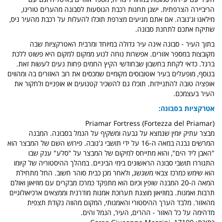
הריביירה הצרפתית. ישנן תחנות רכבת הנוסעות לסבונה מהערים טורינו,
מילאנו וג'נובה. אם אתם מגיעים מצרפת תוכלו להעלות על רכבת מהעיר ניס,
שתיקח אתכם לתחנת סבונה.
בתוך העיר - סבונה אינה עיר גדולה במיוחד ומרבית האטרקציות שבה
מקובצות במספר אזורים. אפשרות נוחה לנוע ממקום למקום היא פשוט ללכת
ברגל. כדאי לקחת בחשבון שבחודשי הקיץ החמים פחות נעים לעשות זאת.
בנוסף, מופעלים בעיר אוטובוסים מקומיים שמכסים את רוב האזורים בה ומהווים
אופציה טובה להתניידות.
תוכלו גם להשכיר קטנועים או אופניים ולחקור את
העיר בעצמכם.
אטרקציות בסבונה:
(Priamar Fortress (Fortezza del Priamar
מבצר עתיק יומין שנמצא על גבעה ומשקיף על הנמל בסבונה. המבנה
המרשים נבנה במאה ה-16 על ידי תושבי ג'נובה. פירוש השם של המבצר הוא
"האבן ליד הים", והוא מתייחס למיקום של המבצר על "סלע" ענק שבו
התגוררו תושבי סבונה הראשונים בימי הביניים. במהלך ההיסטוריה של קיומו
הוא שימש כמרכז צבאי משגשג, ולאחר מכן כבית סוהר חשוב. החל מתחילת
המאה ה-20 המבנה שופץ וכיום הוא מתפקד כמרכז מבקרים עם מוזיאון ואולם
תרבות ואמנות. במוזיאון מוצגת תערוכת אמנות מודרנית וממצאים ארכיאולוגיים
מהאזור. מלבד הערך ההיסטורי והאמנותי, המקום מהווה נקודת תצפית
מדהימה על כל האזור - ההרים, העיר, הנמל והים.