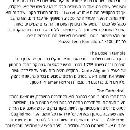
ברחבי העיר נשתמרו מספר עמודים עתיקים אשר שרדו את כל המהפכות
והשינויים שחלו בה. אחד מן העמודים הללו נקרא על שמו של ליאון פנקלדו,
אך כל המקומיים מכנים אותו "Torretta" - כלומר המגדל הקטן. שריד זה הוא
חלק מחומות העיר העתיקה של סבונה, המשקיף אל עבר הים. הוא נחשב
כסמל של סבונה, ומופיע אל רבים מן המזכרות והמוצרים שנמכרים באזור.
המגדל המרובע נמצא סמוך לרציף ומואר בלילות באורות כתומים שמקנים לו
יופי מלא בשלווה וביטחון, השמורים לאנשים החיים בסמיכות לים.
כתובת: Piazza Leon Pancaldo, 17100
The Boselli temple
בזמן השיטוטים שלכם ברחבי העיר, וודאי תתקלו גם במקדש הקטן הזה.
המבנה נבנה בשנת 1,785 בסגנון הניאו קלאסי והוא ממוקם בחלק התחתון
של פארק Dante Alighieri. המקדש היפה הזה עוצב על ידי קדר, אשר
השאיר את חותמו האישי בפרטים הרבים שטבועים בכל פינה. שווה להציץ
עליו אם אתם בדרככם אל מבצר Priamar Fortress הסמוך.
The Cathedral
מבנה דתי-היסטורי נוסף בסבונה הוא הקתדרלה המיוחדת, שנמצאת במרכז
העיר העתיקה. הקתדרלה החלה להיבנות מסוף המאה ה-16, ומשמשת
לטקסים דתיים והתכנסויות קהילתיות. ביקור במקום יפגיש אתכם עם החזית
היפה שעוצבה בסגנון הבארוקי, על ידי האדריכל תושב העיר, Guglielmo
Calderoni. בין הדלתות והמעברים השונים תוכלו להבחין במספר שרידים
ייחודיים אשר השתמרו בהיכל, וכוללים בין היתר חפצי עץ מגולפים ותבליט זהב