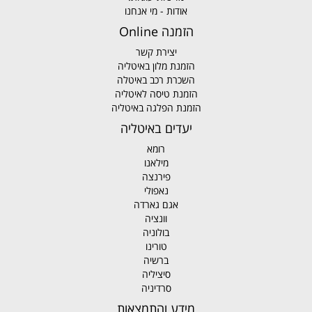
אודות - מי אנחנו
הזמנה Online
יצירת קשר
הזמנת מלון באיטליה
השכרת רכב באיטלה
הזמנת טיסה לאיטליה
הזמנת הפלגה באיטליה
יעדים באיטליה
רומא
מילאנו
פירנצה
נאפולי
אגם גארדה
וונציה
בולוניה
טורינו
ברשיה
סיציליה
סרדיניה
מידע והתמצאות