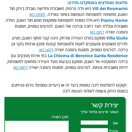
מלונות מומלצים בטוסקלנו-מדרנו
:
Vill dei Rosmarini
היא וילה פרטית, מאובזרת וחדישה טובלת בירוק מול
האגם, מתאימה למשפחות הנופשות באיזור גארדה.
הזמינו כאן
Piantu Home
היא וילה נוספת למשפחות וממוקמת ממש מול האגם, הוילה
מאובזרת וכוללת חצר רחבה ובריכה מול האגם. לפרטים נוספים, תמונות
והזמנה ישירה
לחצו כאן
Villa Giulia
ממוקם במרכז העיירה ומרחק היגה קצר מחוף האגם, מציע
חדרים משופצים ומעוצבים לזוגות ולמשפחות קטנות ומזנון ארוחת בוקר וכן
בריכה. לפרטים נוספים, תמונות והזמנה ישירה
לחצו כאן
La Chioma di Berenice Garda Residence
בתי אירוח מפנקים עם
בריכה המשקיפה אל האגם, ממוקם בגבעות מעל העיירה ומתאים למשפחות,
דירות מאובזרות ונוחות. לפרטים נוספים, תמונות והזמנה ישירה
לחצו כאן
זקוקים להמלצות לינה נוספות ביעד זה או ביעדים נוספים? פרטו פנייתכם
בטופס הירוק ונשמח לשלוח הצעות לינה