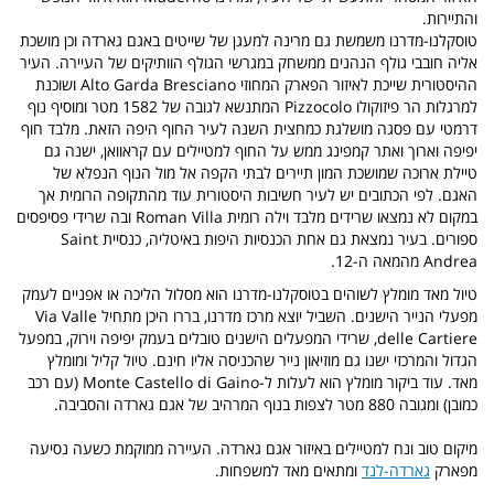
והתיירות.
טוסקלנו-מדרנו משמשת גם מרינה למעגן של שייטים באגם גארדה וכן מושכת
אליה חובבי גולף הנהנים ממשחק במגרשי הגולף הוותיקים של העיירה. העיר
ההיסטורית שייכת לאיזור הפארק המחוזי Alto Garda Bresciano ושוכנת
למרגלות הר פיזוקולו Pizzocolo המתנשא לגובה של 1582 מטר ומוסיף נוף
דרמטי עם פסגה מושלגת כמחצית השנה לעיר החוף היפה הזאת. מלבד חוף
יפיפה וארוך ואתר קמפינג ממש על החוף למטיילים עם קראוואן, ישנה גם
טיילת ארוכה שמושכת המון תיירים לבתי הקפה אל מול הנוף הנפלא של
האגם. לפי הכתובים יש לעיר חשיבות היסטורית עוד מהתקופה הרומית אך
במקום לא נמצאו שרידים מלבד וילה רומית Roman Villa ובה שרידי פסיפסים
ספורים. בעיר נמצאת גם אחת הכנסיות היפות באיטליה, כנסיית Saint
Andrea מהמאה ה-12.
טיול מאד מומלץ לשוהים בטוסקלנו-מדרנו הוא מסלול הליכה או אפניים לעמק
מפעלי הנייר הישנים. השביל יוצא מרכז מדרנו, בררו היכן מתחיל Via Valle
delle Cartiere, שרידי המפעלים הישנים טובלים בעמק יפיפה וירוק, במפעל
הגדול והמרכזי ישנו גם מוזיאון נייר שהכניסה אליו חינם. טיול קליל ומומלץ
מאד. עוד ביקור מומלץ הוא לעלות ל-Monte Castello di Gaino (עם רכב
כמובן) ומגובה 880 מטר לצפות בנוף המרהיב של אגם גארדה והסביבה.
מיקום טוב ונח למטיילים באיזור אגם גארדה. העיירה ממוקמת כשעה נסיעה
מפארק
גארדה-לנד
ומתאים מאד למשפחות.