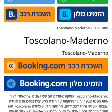
עמוד הבית » Toscolano-Maderno
Toscolano-Maderno
Toscolano-Maderno
Toscolano-Maderno טוסקולנו-מדרנו הם שני ישובים שהתאחדו לעיר
אחת בשנת 1928. העיר ממוקמת על הגדה המערבית במרכז אגם גארדה
שבצפון איטליה (מחוז לומברדיה). החלוקה היא: טוסקולנו Toscolano הוא
האיזור המסחרי והתעשייתי של העיר, ומדרנו Maderno הוא איזור הנופש