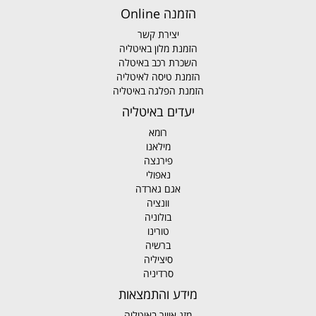
הזמנה Online
יצירת קשר
הזמנת מלון באיטליה
השכרת רכב באיטלה
הזמנת טיסה לאיטליה
הזמנת הפלגה באיטליה
יעדים באיטליה
רומא
מילאנו
פירנצה
נאפולי
אגם גארדה
וונציה
בולוניה
טורינו
ברשיה
סיציליה
סרדיניה
מידע והתמצאות
מזג אוויר באיטליה