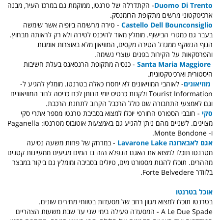
Duomo Di Trento
- הקתדרלה של טרנטו, ממוקמת גם במרכז העיר, מבנה
ארכיטקטוני מרשים מתקופת הרומנסק.
Castello Dell Bounconsiglio
- טירה מרשימה ביופיה אשר שימשה
בעבר גם כמגורי הבישוף. מומלץ מאוד להיכנס לטירה ולא רק לראותה מבחוץ.
הנוף הנשקף ממגדל הטירה מקסים, המוזיאון מלא באוצרות אומנות
והפרסקאות על הקירות בפנים עוצרי נשימה.
Santa Maria Maggiore
- כנסיה מתקופת הרנסאנס בעלת חשיבות
היסטורית וארכיטקטונית.
מוזיאונים
- לאוהבי המוזיאונים לא יחסרו כאלה בטרנטו. מומלץ להגיע ל-
Tourist Information ולקנות כרטיס יומי הנותן לכם כניסה לרוב המוזיאונים
וגם לאמצעי התחבורה שם כולל הרכבל הקרוב לתחנת הרכבת.
סקי
- חובבי הספורט החורפי יוכלו למצוא בסביבת טרנטו מספר אתרי סקי
מצוינים. לשניים מהם ניתן להגיע גם באמצעות אוטובוס מטרנטו: Paganella
ו- Monte Bondone.
אגם לאבארונה Lavarone Lake
- במרחק של פחות משעה נסיעה
מטרנטו תוכלו למצוא את האגם הנפלא הזה בו המים מגיעים ממעיינות קטנים
מההרים. תוכלו להנות מספורט מים, טיולים בסביבה ומומלץ גם ביקור במבצר
בלוודר Forte Belvedere.
אוכל בטרנטו
בטרנטו תוכלו למצוא מגוון רחב של מסעדות בטווחי מחירים שונים.
A Le Due Spade - המסעדה פעילה בימי שני עד שבת משעות הצהריים