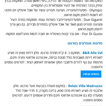
המוקדמות ועד השעות הקטנות של הלילה, בימי ראשון סגורה. ממוקמת בבנין
עתיק בכיכר המרכזית של העיר ופופולארית בין המקומיים.
Olympic - מסעדה/פיצריה. מציעה תפריט עשיר של אוכל איטלקי וים תיכוני.
לא לשכוח להזמין מקום מראש.
Due Giganti - מסעדה/פיצריה/בר בשירות עצמי. ממוקמת במרכז העיר
ומציעה תפריט מגוון מאוד של אוכל איטלקי במחירים סבירים. גם כאן צריך
להזמין מקום מראש.
Fior Di Gusto - אם כבר קינוח באיטליה אז חובה לנסות מהג'לאטו המקומי.
מלונות מומלצים בטרנטו
B&B Alla Val -
ממוקם כ- 4 ק"מ ממרכז טרנטו. מלון דירות מצוין זה מציע
לאורחיו דירות מאובזרות כולל מכונת כביסה, אינטרנט אלחוטי וחניה חינם,
מרפסת עם נוף להרים ולחובבי הסקי אפשרות לאחסון הציוד. לפרטים נוספים
ולהזמנה:
Relais Villa Madruzzo
- במיקום מעולה בגבעות מעל טרנטו. מלון
אלגנטי זה מציע לאורחיו מרכז ספא, בריכה מקורה, 3 חדרי אוכל כולל
מסעדה כמו גם אינטרנט אלחוטי חינם וחדרים אטומים לרעש. לפרטים
נוספים והזמנה: