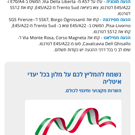
הגעה מונציה -
עלו על A57 מ- Via Della Liberta, המשיכו ב-E70/A4 ו-
E45/A22 לטרנטו, צאו ביציאה Trento Sud מ-E45/A22, קחו את SS12
לטרנטו.
הגעה מפירנצה -
קחו את SS67, Borgo Ognissanti ל-SGS Firenze-
Pisa-Livorno, המשיכו ב- E45/A22 וצאו ב- Trento Sud מ-E45/A22,
קחו את SS12 לטרנטו.
הגעה ממילאנו -
קחו את Via Monte Rosa, Corso Magneta ל-
Cavalcavia Dell Ghisallo, סעו מ-E45/A22 לטרנטו.
שימו לב כי בכל דרכי ההגעה יש נקודות תשלום.
נשמח להמליץ לכם על מלון בכל יעדי
איטליה
השרות מקצועי וחינמי לכולם.