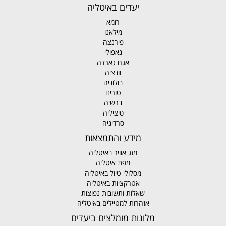
יעדים באיטליה
רומא
מילאנו
פירנצה
נאפולי
אגם גארדה
וונציה
בולוניה
טורינו
ברשיה
סיציליה
סרדיניה
מידע והתמצאות
מזג אוויר באיטליה
מפת איטליה
מסלולי טיול באיטליה
אטרקציות באיטליה
שאלות ותשובות נפוצות
אזהרות למטיילים באיטליה
מלונות מומלצים ביעדים