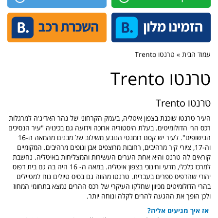
עמוד הבית » טרנטו Trento
טרנטו Trento
טרנטו Trento
העיר טרנטו שוכנת בצפון איטליה, בעמק הקרחוני של נהר האדיג'ה למרגלות
רכס הרי הדולומיטים. בעלת היסטוריה ארוכה וידועה גם בכינויה "עיר הנסיכים
הבישופים". לעיר יש קסם רומנטי הנובע משילוב של מבנים מהמאה ה-16
וה-17, ציורי קיר מרהיבים, רחובות מרוצפים אבן ונופים מרהיבים. המקומיים
קוראים לה טרנט והיא אחת הערים העשירות והמצליחות באיטליה. נחשבת
למרכז כלכלי, מדעי וחינוכי בצפון איטליה. במאה ה- 16 היה בה גם בית דפוס
יהודי שהדפיס ספרים בעברית. טרנטו מהווה גם בסיס טיולים נוח למטיילים
בהרי הדולומיטים מכיוון שחלקו העיקרי של רכס ההרים נמצא בתחומי המחוז
ולכן הופך את ההגעה להרים לקלה ונוחה יותר.
אז איך מגיעים אליה?