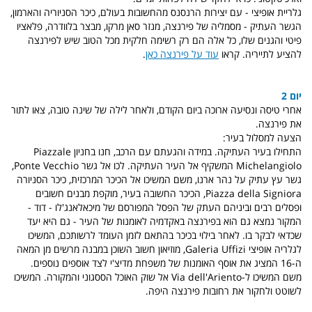
גלריית אופיצי - עם יצירות הרנסנס מהחשובות בעולם, כיכר הסניוריה והארמון,
הגשר העתיק - מסמליה של פירנצה, מנזר סאן מרקו, מבצר בלוודרה, פלאציו
פיטי והגנים שלו, כל אלה הם רק רשימה חלקית מכל הטוב שיש לפירנצה
להציע לתייריה. קראו
עוד על פירנצה כאן
.
יום 2
אחרי טיסה ונסיעה ארוכה ביום הקודם, ולאחר לילה של שינה טובה, צאו לתור
את פירנצה.
הצעה למסלול בעיר:
התחילו בעיר העתיקה. במידה והגעתם עם הרכב, חנו בחניון Piazzale
Michelangiolo המשקיף אל העיר העתיקה. לכו אל גשר Ponte Vecchio,
גשר עץ עתיק על נהר ארנו, משם המשיכו אל הכיכר המרכזית, כיכר הסניורה
Piazza della Signiora, הכיכר החשובה בעיר, מוקפת מבנים חשובים
ופסלים רבים וביניהם העתק של הפסל המפורסם של מיכאלאנג'לו - דוד -
המקור נמצא גם הוא בפירנצה באקדמיה לאומנות של העיר - גם היא יעד
שכדאי לבקר בו. לאחר בילוי בכיכר בהתאם לזמן העומד לרשותכם, המשיכו
לגלריה אופיצי Galeria Uffizi, מוזיאון חשוב השוכן במבנה מרשים מן המאה
ה-16 המציג את אוסף האומנות של משפחת מדיצ'י לצד אוספים נוספים.
משם המשיכו ל-
Via dell'Ariento אל שוק האוכל הססגוני והמקורה. המשיכו
לשוטט ולחקור את רחובות פירנצה היפה.