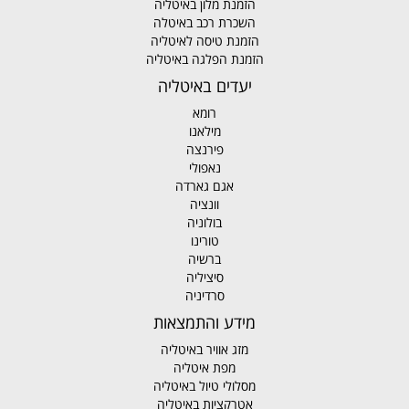
הזמנת מלון באיטליה
השכרת רכב באיטלה
הזמנת טיסה לאיטליה
הזמנת הפלגה באיטליה
יעדים באיטליה
רומא
מילאנו
פירנצה
נאפולי
אגם גארדה
וונציה
בולוניה
טורינו
ברשיה
סיציליה
סרדיניה
מידע והתמצאות
מזג אוויר באיטליה
מפת איטליה
מסלולי טיול באיטליה
אטרקציות באיטליה