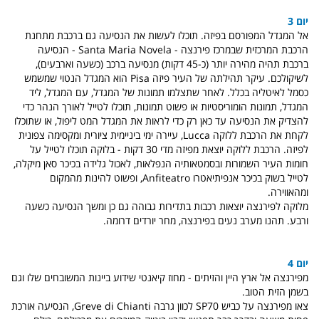
יום 3
אל המגדל המפורסם בפיזה. תוכלו לעשות את הנסיעה גם ברכבת מתחנת
הרכבת המרכזית שבמרכז פירנצה - Santa Maria Novela - הנסיעה
ברכבת תהיה מהירה יותר (כ-45 דקות) מנסיעה ברכב (כשעה וארבעים),
לשיקולכם. עיקר תהילתה של העיר פיזה Pisa הוא המגדל הנטוי שמשמש
כסמל לאיטליה בכלל. לאחר שתצלמו תמונות של המגדל, עם המגדל, ליד
המגדל, תמונות הומוריסטיות או פשוט תמונות, תוכלו לטייל לאורך הנהר כדי
להצדיק את הנסיעה עד כאן רק כדי לראות את המגדל המט ליפול, או שתוכלו
לקחת את הרכבת ללוקה Lucca, עיירה ימי ביניימית ציורית ומקסימה צפונית
לפיזה. הרכבת ללוקה יוצאת מפיזה מדי 30 דקות - בלוקה תוכלו לטייל על
חומות העיר השמורות ובסמטאותיה הנפלאות, לאכול גלידה בכיכר סאן מיקלה,
לטייל בשוק בכיכר אנפיתיאטרו Anfiteatro, ופשוט להינות מהמקום
ומהאווירה.
מלוקה לפירנצה יוצאות רכבות בתדירות גבוהה גם כן ומשך הנסיעה כשעה
ורבע. תהנו מערב נעים בפירנצה, מחר יורדים דרומה.
יום 4
מפירנצה אל ארץ היין והזיתים - מחוז קיאנטי שידוע ביינות המשובחים שלו וגם
בשמן הזית הטוב.
צאו מפירנצה על כביש SP70 לכוון גרבה Greve di Chianti, הנסיעה אורכת