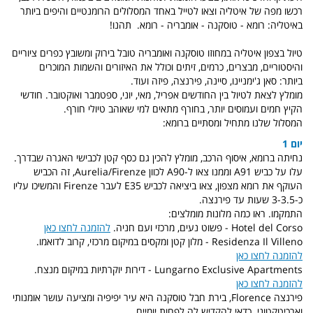
רכשו מפה של איטליה וצאו לטייל באחד המסלולים הרומנטיים והיפים ביותר
באיטליה: רומא - טוסקנה - אומבריה - רומא. תהנו!
טיול בצפון איטליה במחוזו טוסקנה ואומבריה טובל בירוק ומשובץ כפרים ציוריים
והיסטוריים, מבצרים, כרמים, זיתים וכולל את האיזורים והשמות המוכרים
ביותר: סאן ג'ימניינו, סיינה, פירנצה, פיזה ועוד.
מומלץ לצאת לטיול בין החודשים אפריל, מאי, יוני, ספטמבר ואוקטובר. חודשי
הקיץ חמים ועמוסים יותר, בחורף מתאים למי שאוהב טיולי חורף.
המסלול שלנו מתחיל ומסתיים ברומא:
יום 1
נחיתה ברומא, איסוף הרכב, מומלץ להכין גם כסף קטן לכבישי האגרה שבדרך.
עלו על כביש A91 וממנו צאו ל-A90 לכוון Aurelia/Firenze, זה הכביש
העוקף את רומא מצפון, צאו ביציאה לכביש E35 לעבר Firenze והמשיכו עליו
כ-3-3.5 שעות עד פירנצה.
התמקמו. ראו כמה מלונות מומלצים:
Hotel del Corso - פשוט נעים, מרכזי ועם חניה.
להזמנה לחצו כאן
Residenza Il Villeno - מלון קטן ומקסים במיקום מרכזי, קרוב לדואמו.
להזמנה לחצו כאן
Lungarno Exclusive Apartments - דירות יוקרתיות במיקום מנצח.
להזמנה לחצו כאן
פירנצה Florence, בירת חבל טוסקנה היא עיר יפיפיה ומציעה עושר אומנותי
וארכיטקטוני. כדאי להקדיש לה לפחות יומיים.