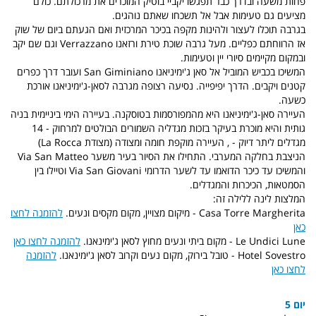
פחות משעה ובדרך כבר תפגשו יקביי בוטיק המוכרים את מרכולתם. כולם
מציעים גם טעימות אבל אל תשכחו שאתם נוהגים.
בגרבה תוכלו לעצור ולהינות מקפה בכיכר המרכזית ואם הגעתם ביום של שוק
אז הרווחתם כפליים. מעל גרבה שוכת טירת ורזאנו Verrazzano וגם שם יקב
ובמקום מקיימים סיורי יין וטעימות.
המשיכו בכביש המוביל אל סאן ג'ימיניאנו San Giminiano ועובר דרך כפרים
קטנים ויקבים. הדרך יפיפייה. נסיעה רצופה מגרבה לסאן-ג'ימיניאנו אורכת
כשעה.
העיירה סאן-ג'ימיניאנו היא מהמפורסמות בטוסקנה. בעיירה הימי ביניימית בניה
גותית והיא מוכרת בעיקר בזכות מגדליה השמורים הבולטים למרחוק - 14
מגדלים ליתר דיוק - , העיירה מוקפת חומה ומצודה (מצודת La Rocca)
הניצבת בחלקה המערבי. התחילו את הסיור בעיר משער Via San Matteo
והמשיכו עד כיכר הדואמו עד לשער הדרומי Via San Giovani וטיילו בין
הסמטאות, הכיכרות והמגדלים.
המלצות לינה ללילה זה:
Casa Torre Margherita - מיקום מצויין, מקום מקסים ונעים.
להזמנה לחצו
כאן
Le Undici Lune - מקום ביתי ונעים מחוץ לסאן ג'ימינאנו.
להזמנה לחצו כאן
Hotel Sovestro - טובל בירוק, מקום נעים וקרוב לסאן ג'ימינאנו.
להזמנה
לחצו כאן
יום 5