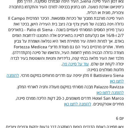
צאו לכוון העיר סיינה Siena, העיר היפה שבמרכז טוסקנה. הדרך מסן
ג'ימיניאנו אורכת כשעה. חנו בחניון בכניסה למרכז העיר והתקדמו בתחבורה
ציבורית, מונית או רגלית.
העיר סיינה מורכבת ממבוך של כיכרות וסמטאות. הכיכר המרכזית Il Campo
גדולה ויפה במבנה של מעיין צדף ובה ניצב בית העיריה הישן, בכיכר זאת
נערך מירוץ הסוסים המסורתי פעמיים בשנה - Palio di Siena - בתאריכים
2/7 ו-16/8 אם נקלעתם לסיינה בתאריכים אלה התכוננו לרחובות הומים
באדם. אך למרות היותה עיר מתויירת מאד היא נפלאה ושומרת על צביון
מיוחד. אתרים מרכזיים בעיר הם גם מצודת מדיצ'י Fortezza Medicea
מצודה גדולה הבנויה מחוץ לחומות העיר, והדואמו של סיינה (הקתדרלה).
מלבד זאת העיר מלאה בבתי קפה, גלידריות וחנויות והשוטטות בעיר לבדה
יכולה לקחת יום שלם.
עוד על סיינה פה
.
מלונות מומלצים בסיינה:
Il Battistero Siena מלון יפיפה עם חדרים מרווחים במיקום מרכזי.
להזמנה
לחצו כאן
Palazzo Ravizza מבנה מסורתי במיקום מעולה וחניה לאורחי המלון.
להזמנה לחצו כאן
Hotel San Marco חדרים משופצים, כ-20 דקות הליכה ממרכז סיינה,
מחירים אטרקטיבים.
להזמנה לחצו כאן
יום 6
צאו מסיינה באחת הדרכים היפות בטוסקנה דרך גבעות ירוקות וכפרים ציוריים.