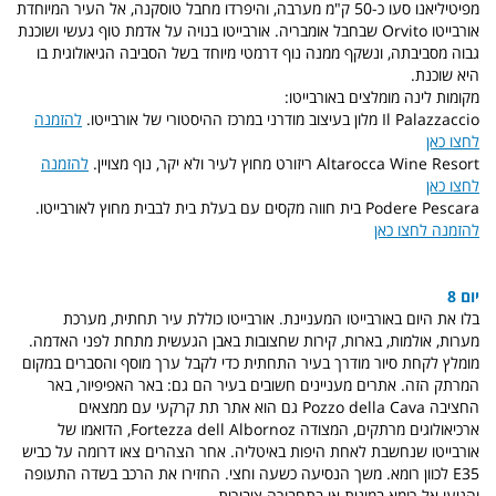
מפיטיליאנו סעו כ-50 ק"מ מערבה, והיפרדו מחבל טוסקנה, אל העיר המיוחדת
אורבייטו Orvito שבחבל אומבריה. אורבייטו בנויה על אדמת טוף געשי ושוכנת
גבוה מסביבתה, ונשקף ממנה נוף דרמטי מיוחד בשל הסביבה הגיאולוגית בו
היא שוכנת.
מקומות לינה מומלצים באורבייטו:
Il Palazzaccio מלון בעיצוב מודרני במרכז ההיסטורי של אורבייטו.
להזמנה
לחצו כאן
Altarocca Wine Resort ריזורט מחוץ לעיר ולא יקר, נוף מצויין.
להזמנה
לחצו כאן
Podere Pescara בית חווה מקסים עם בעלת בית לבבית מחוץ לאורבייטו.
להזמנה לחצו כאן
יום 8
בלו את היום באורבייטו המעניינת. אורבייטו כוללת עיר תחתית, מערכת
מערות, אולמות, בארות, קירות שחצובות באבן הגעשית מתחת לפני האדמה.
מומלץ לקחת סיור מודרך בעיר התחתית כדי לקבל ערך מוסף והסברים במקום
המרתק הזה. אתרים מעניינים חשובים בעיר הם גם: באר האפיפיור, באר
החציבה Pozzo della Cava גם הוא אתר תת קרקעי עם ממצאים
ארכיאולוגים מרתקים, המצודה Fortezza dell Albornoz, הדואמו של
אורבייטו שנחשבת לאחת היפות באיטליה. אחר הצהרים צאו דרומה על כביש
E35 לכוון רומא. משך הנסיעה כשעה וחצי. החזירו את הרכב בשדה התעופה
והגיעו אל רומא במונית או בתחבורה ציבורית.