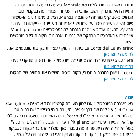
תחנה ראשונה במונטלצ'ינו Montalcino, כשעה נסיעה דרומה מסיינה,
העיירה היא מרכז יין חשוב, אוהבי היין ישמחו להצטייד פה בבקבוק טוב.
המשיכו כ-20 ק"מ מזרחה לפיאנצה Pienza, המקום ממנו הגיע האפיפיור
פיוס השני, בעיירה כיכר על שמו ושני ארמונות מעניינים - פיקולומיני וארמון
הבישוף. המשיכו עוד כ-15 ק"מ מזרחה למונטפולצ'יאנו Montepulciano,
עיירה ידוע באדריכלות מרתקת של כנסיות וארמונות. מקומות לינה מומלצים
באיזור:
La Corte del Calavierino בית חווה מוקף עצי זית בקרבת מונטפולצ'יאנו.
להזמנה לחצו כאן
Palazzo Carletti בלב ההיסטורי של מונטפולצ'יאנו בסגנון טוסקני קלאסי.
להזמנה לחצו כאן
Il Tosco שוכן במבנה היסטורי, מקום יפיפה ומשלים את החוויה של המקום.
להזמנה לחצו כאן
יום 7
צאו מערבה ממונטפולצ'יאנו לכוון העיירה קסטיליונה ד'אורצ'יה Castiglione
d'Orcia, כ-25 ק"מ של דרך יפיפיה. העיירה הימי ביניימית שמורה היטב
וכוללת מצודה מרשימה Rocca d'Orcia. מפה המשיכו בנסיעה דרומה כ-100
קמ" אל העיירה פיטיליאנו Pitigliano העיירה המכונה "ירושלים הקטנה"
בשל הקהילה היהודית שחיה פה בעבר. כאן תוכלו להתחבר למקורות בביקור
בבית הכנסת, במקווה וביקב. הביקור מעניין והעיירה יפה ובנויה על מצוק.