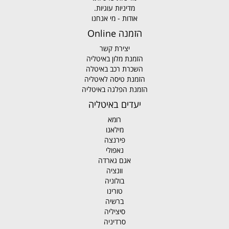
מדיניות עוגיות.
אודות - מי אנחנו
הזמנה Online
יצירת קשר
הזמנת מלון באיטליה
השכרת רכב באיטלה
הזמנת טיסה לאיטליה
הזמנת הפלגה באיטליה
יעדים באיטליה
רומא
מילאנו
פירנצה
נאפולי
אגם גארדה
וונציה
בולוניה
טורינו
ברשיה
סיציליה
סרדיניה