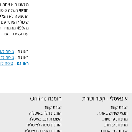
מילאנו היא אחת ה
חודשי השנה פופול
התעופה לא הצליחה
שיכול להמתין עם 
מ 45% מהמחיר הרשמי, לברור והזמנה ראו את עמוד
עם עצירה בעיר
ב
ראו גם :
טיסה לאת
ראו גם :
טיסה לכר
ראו גם :
טיסה ליוו
אינאיטלי - קשר ושרות
הזמנה Online
יצירת קשר
יצירת קשר
תנאי שימוש באתר.
הזמנת מלון באיטליה
מדיניות פרטיות.
השכרת רכב באיטלה
מדיניות עוגיות.
הזמנת טיסה לאיטליה
אודות - מי אנחנו
הזמנת הפלגה באיטליה