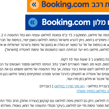
נמל הת
פיומיצ'ינו ברומא, ניתן להגיע מישראל בטיסה למילאנו באופן ישיר, בטיסות של חב
האילקטית alitalia או בטיסות של אל על כאשר יש כאלה או במגוון של טיסות צ'ארטר ישראליות או א
ילאנו, מילאנו היא יעד הנחיתה השני בחשיבותו של טיסות לאיטליה [מישראל].
 3 שעות ועוד 10 דקות.
המטוס, תנאי מזג האוויר השוררים לאורך נתיב הטיסה למילאנו ומספר האנשים על הט
ים למילאנו לשם שהות בעיר עצמה, אך נמל התעופה של מילאנו משמש גם את הבא
 אינטר או מילאן בסן סירו ועוד.
בעברית במילאנו :
ראו סיור מודרך במילאנו
[ בעברית]
 במילאנו במחיר מעולה
 למילאנו, ניתן גם להזמין טיסה למילאנו עם קונקשן [עצירה אחת], מרוב נמלי הת
ות מספר טיסות מדי יום למילאנו, בעיקר מנמלי התעופה של רומא, נאפולי, פאלרמו 