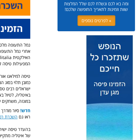
ומה בא לכם ונשלח לכם שלל המלצות
שוות וזמינות לתאריך החופשה שלכם!
» לפרטים נוספים
אחרי נמל התעופה 
המפעילות טיסה למ
טיסה למילאנו אורכת בממוצע ב
כמובן תלוי בסוג 
ישראלים רבים טס
במונזה, משחקים של
חדש!
סיור מודרך 
ראו גם
השכרת רכב
בהעדר טיסה ישירה
של איטליה מתקיימ