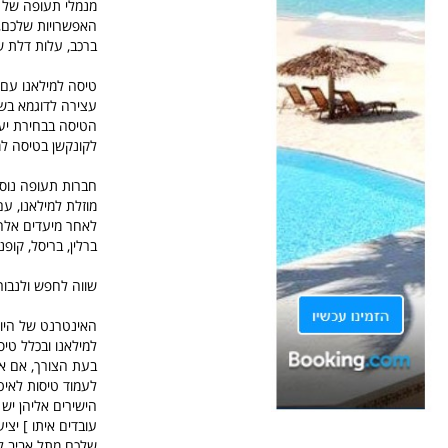
מנמלי תעופה של עי
ברכב, עלות דלת ש
טיסה למילאנו עם 
עצירה לדוגמא בשט
הטיסה בבחירת יעדי
לקונקשן בטיסה למי
מוזלת למילאנו, עם
לאחר מיעדים אלה 
ברלין, בריסל, קופנה
שווה לחפש ולנבור 
האינטרנט של היום
למילאנו ובכלל טיס
בעת הצורך, אם אי
לעמוד טיסות לאיט
הישירים אליהן יש
עובדים איתו ] יצ
שלכם מתל אביב למ