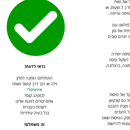
 את טווח
האפשרויות שלכם, הדרך הנוספת להגיע מרומא למילאנו היא ברכבת, כמעט עלות של טיסה ונסיעה של כ 7 שעות, או
טיסה עדיפה.
מילאנו עם
ית את זמן
 יעדים טובים
ל נכון לעכשיו אין טיסה ישירה
ה לשקול טיסה
ונה, ברצלונה,
כדאי לדעת!
התחלתם הזמנה למלון
וילה או רכב דרך קישור מאתר
אינאיטלי
קד של טיסות
לבוקינג.קום?
ל גם קונקשן
אתם יכולים לפנות אלינו
תוכלו להכנס
לשרות בעברית
ל היעדים
בכל בעיה עתידית!
ספק הטיסות שאנו
ונות לדרישות
זה משתלם!