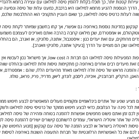
ירות קטנות יותר, כך תוכלו בקלות להזמין טיסה למילאנו עם עצירה ברומא ולהגדיל
ווה לעלות כרטיס טיסה למילאנו, כך שאם העניין התקציבי הוא ההתלבטות שלכם, 
קונקשן במדינות נוספות באירופה גם אפשרי, אך קחו בחשבון שמיותר לקחת טיסה ל
וקהולם, או אמסטרדם, שכן מילאנו קרובה בהרבה ואתם מאריכים לעצמכם משמעות
ם מרוחקים, עם זאת יעדים כגון : איסטנבול, אתונה, סלוניקי, או זאגרב, הם בהחלט
לאנו שכן הם מצויים על הדרך [בעיקר אתונה, סלוניקי וזאגרב].
חברות תעופה נוספות המפעילות טיסה למילאנו הם חברות ה low cost, אך מישרא
 זאת מיעדים רבים אחרים באירופה כן מתקיימות טיסות זולות למילאנו ובהחלט שוו
והזמנה מראש של טיסה זולה למילאנו מאחד מהיעדים הללו, שהם : אמסטרדם, את
אגן, הרקליון, דוברובניק, איביזה, ליסבון, לונדון, ליאון, מדריד, פריז, פראג, טולוז.
:
 מציע שפע של אתרים בינלאומיים ומקומיים מעולים המאפשרים לבצע חיפוש ממו
ות לכל פינה על הגלובוס, כדאי לבצע חיפוש ממוקד של כרטיסי טיסה למילאנו ולשקו
ן לכם זמן ואתם פשוט מחפשים אפשרות להזמנה בטוחה ומהירה של טיסה למילאנו 
ליה של אתר איטליה הישראלי, עומדים לרשותכם קישורים ישירים להזמנת טיסה לכ
 טיסות לאיטליה בישראל או לבצע הזמנה של טיסה עם קונקשן [מנוע החיפוש שק 
יע לכם את כל האפשרויות הרלוונטיות של חברות התעופה השונות באירופה לטיסות ע
ילאנו.