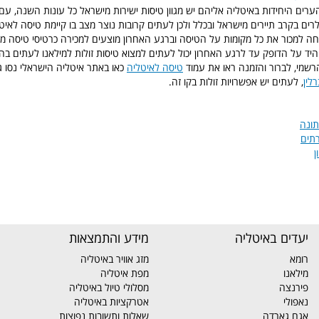
ערים היחידות באיטליה אליהם יש מגוון טיסות ישירות מישראל כל עונות השנה, עם
רים בקרב תיירים מישראל ובכלל ולכן לעתים קרובות נוצר מצב בו קיימת טיסה לאי
 למכור את כל מקומות על הטיסה וברגע האחרון מוצעים למכירה כרטיסי טיסה מוזל
היד על הדופק עד לרגע האחרון יכול לעתים למצוא טיסות זולות למילאנו לעתים 
טיסה לאיטליה
כאו באתר איטליה הישראלי נסו ג
רלין
, לעתים יש אפשרויות זולות בקו זה.
ונה
תים
ן
יעדים באיטליה
מידע והתמצאות
רומא
מזג אוויר באיטליה
מילאנו
מפת איטליה
פירנצה
מסלולי טיול באיטליה
נאפולי
אטרקציות באיטליה
אגם גארדה
שאלות ותשובות נפוצות