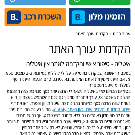
עמוד הבית » הקדמת עורך האתר
הקדמת עורך האתר
איטליה - סיפור אישי והקדמה לאתר אין איטליה
בפעם הראשונה שביקרתי באיטליה, עלו לי 7 לילות במלונות 2-3 כוכבים 950
$ , אם הייתי מזמין את אותם המלונות באינטרנט טרם הגעתי הייתי חוסף
למעלה מ 50% מסכום זה!
בטיולים הבאים שלי באיטליה נשאר לי הרבה יותר כסף פנוי כתוצאה מהזמנת
המלונות באינטרנט, עורך אתר זה ממליץ גם לכם להשתמש בעצה זו, היא
באמת שווה הרבה כסף במיוחד במדינות כמו איטליה, יוון וספרד, ראו את דף
פירוט המלונות והערים שלנו כאן באתר in italy
, מחוץ לעונת התיירות ניתן
אמנם למצוא מלון באיטליה גם ללא הזמנה באינטרנט, אך גם אז מחירי
האינטרנט זולים בכ 20-30%, בשיא עונת התיירות וביעדים התיירותיים ביותר
כגון : רומא, מילאנו, פירנצה, נאפולי, וונציה, לא רק שזול יותר להזמין
באינטרנט אלה שהסיכוי למצוא חדר במלון בשיטוט עצמאי נמוך מאד,