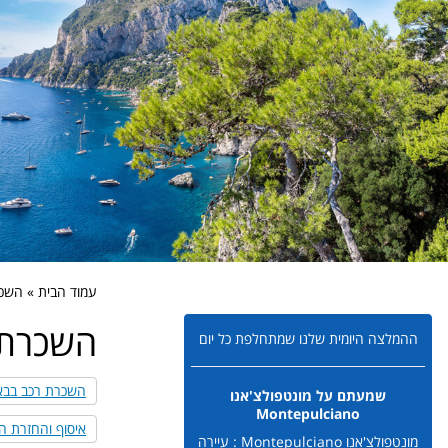
עמוד הבית » השכ
השכרת 
ההמלצה היומית שלנו שמתחלפת כל יום
השכרת רכב בבארי Bari אי
שמעתם על מונטפולצ'אנו
Montepulciano
איסוף והחזרת ה
מונטפולצ'אנו Montepulciano : עיירה