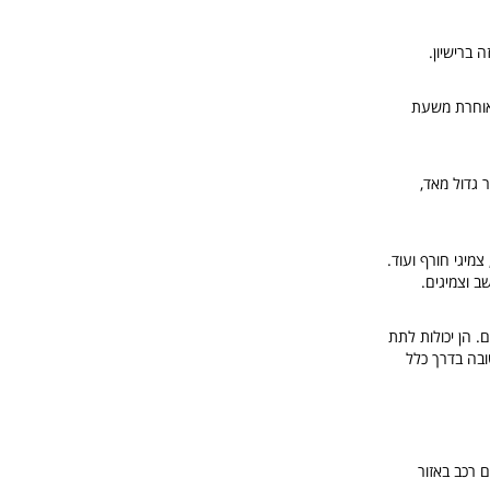
 ברישיון.
אוחרת משעת
 גדול מאד,
מיגי חורף ועוד.
ב וצמיגים.
Google, TripAdvi או פורומים מקומיים. הן יכולות לתת
ובה בדרך כלל
 רכב באזור