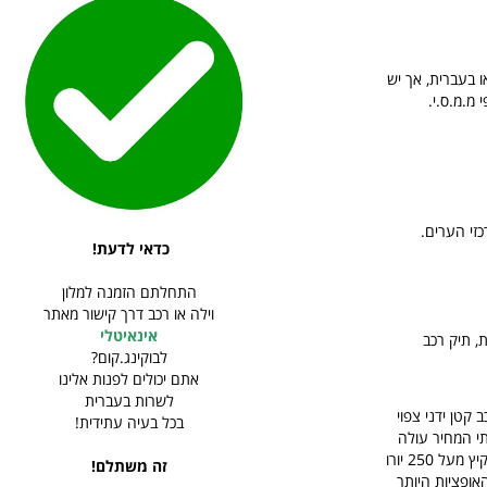
ו בעברית, אך יש
מ.מ.ס.י.
כזי הערים.
כדאי לדעת!
התחלתם הזמנה למלון
וילה או רכב דרך קישור מאתר
אינאיטלי
ת, תיק רכב
לבוקינג.קום?
אתם יכולים לפנות אלינו
לשרות בעברית
קטן ידני צפוי
בכל בעיה עתידית!
כל שהרכב גדול ויוקרתי המחיר עולה
בהתאם ויכול להגיע גם ל-200 יורו ליום לרכב משפחתי. רכב גדול של 9 מושבים עשוי לעלות בעונת הקיץ מעל 250 יורו
זה משתלם!
אופציות היותר