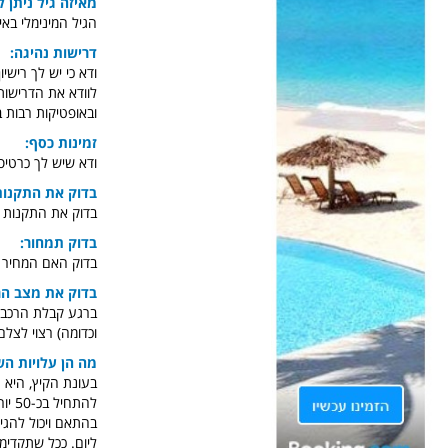
מאיזה גיל ניתן 
הגיל המינימלי באיטל
דרישות נהיגה:
ודא כי יש לך רישי
לוודא את הדרישות 
ובאופטיקות רבות 
זמינות כסף:
ודא שיש לך כרטי
בדוק את התקנות
בדוק את התקנות וה
בדוק תמחור:
בדוק האם המחיר כו
בדוק את מצב הר
ברגע קבלת הרכב בד
וכדומה) רצוי לצל
מה הן עלויות הש
בעונת הקיץ, היא 
ליום. ככל שתקדימ