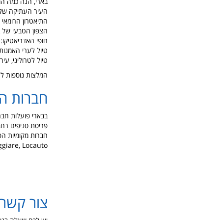
בארי, הנה כמה המ
העיר העתיקה של 
התיאטרון הרומאי
הצפון הטבעי של ב
חופי האדריאטיקו: 
טיול לערי האמנות
טיול לטרוליני, ע
המלצות נוספות לט
חברות ה
פריסת סניפים רחב
ggiare, Locauto
צור קשר