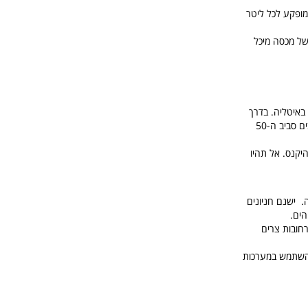
מופקע לכל ליטר
ויין על החלק הפנימי של מכסה מיכל
באיטליה. בדרך
כלל זה תקף בקירבה לרמזורים. הגבלת מהירות באיטליה באוטוסטרדות נעה בין 90-130 קמ"ש ובישובים סביב ה-50
יקנס. אל תהיו
ה. ישנם חניונים
הים.
יו רחובות צרים
ולהשתמש במערכות