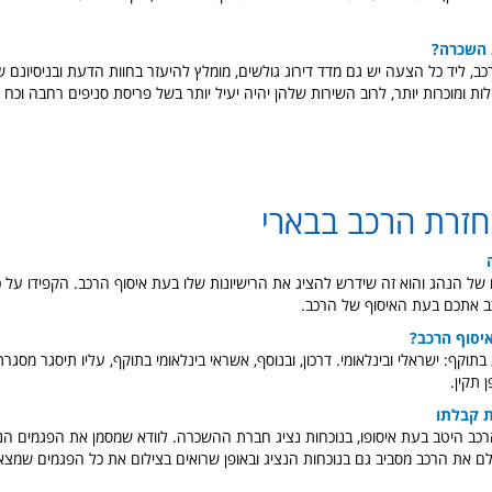
 השכרה?
, ליד כל הצעה יש גם מדד דירוג גולשים, מומלץ להיעזר בחוות הדעת ובניסיונם ש
לות ומוכרות יותר, לרוב השירות שלהן יהיה יעיל יותר בשל פריסת סניפים רחבה וכ
חזרת הרכב בבארי
ל הנהג והוא זה שידרש להציג את הרישיונות שלו בעת איסוף הרכב. הקפידו על כ
כב אתכם בעת האיסוף של הרכב.
יסוף הרכב?
 בתוקף: ישראלי ובינלאומי. דרכון, ובנוסף, אשראי בינלאומי בתוקף, עליו תיסגר מס
 תקין.
 קבלתו
כב היטב בעת איסופו, בנוכחות נציג חברת ההשכרה. לוודא שמסמן את הפגמים הנכ
צלם את הרכב מסביב גם בנוכחות הנציג ובאופן שרואים בצילום את כל הפגמים שמצא