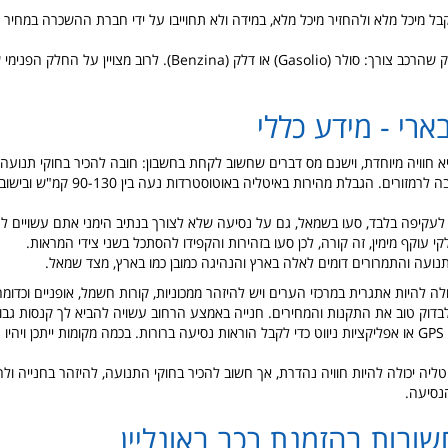
בל מיכל מלא ולהחזיר מיכל מלא, במידה ולא תחוייבו על ידי חברת ההשכרה במחיר 
בידקו מה סוג הדלק שהרכב צורך: סולר (Gasolio) או דלק (Benzina). לרוב מצ
ארי - מידע כללי
א חוויה מיוחדת, וישנם מס דברים שחשוב לקחת בחשבון: חובה להכיר בחוקי תנועה 
 לעקיפה בלבד, סעו בשמאל, גם על נסיעה שלא לצורך בנתיב הימני אתם עשויים לה
 עוקף מימין, זה קורה, לכן סעו בזהירות והקפידו להסתכל בשני צידי המראות.
נועה והתמרורים דומים לאלה בארץ והנהיגה כמובן כמו בארץ, מצד שמאל.
לה להיות אתגרית במרכזי הערים ויש להיזהר ממכוניות, קורות חשמל, אופניים וכדומ
 לבדוק טוב את התקנות והמחירים. חנייה באמצע הרחוב עשויה להביא לך קנסות גבו
השתמשו במכשירי GPS או אפליקציות ניווט כדי לקבל הוראות נסיעה ברורות. בכמה מקומות ייתכן ויה
יטליה יכולה להיות חוויה נהדרת, אך חשוב להכיר בחוקי התנועה, להיזהר בחנייה 
נסיעה.
שובות בהזמנת רכב באונליין