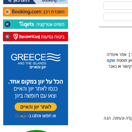
אתר איטליה
אן תוספת
שקט
שור או באנר
לה ונעימה. הנה