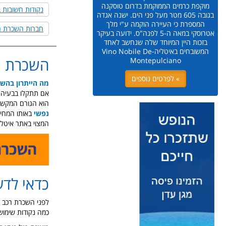
מוקפת כרמים הממוקמת בדרום טוסקנה
נקודות חשובות ב
בגובה 605 מטר מעל פני הים. ישנה אגדה
המספרת כי העיירה הוקמה ע"י מלך
חברות השכרת ר
אטרוסקי במאה ה-5 לפנה"ס. ידועה בעיקר
בזכות היין המיוחד שלה שנחשב לאחד
המשובחים באיטליה-Vino Nobile De
השכרת רכב בב
Montepulciano
» לפרטים נוספים
מה הייתרון בהש
אם תתקלו בבעיה כספית מול חברת
הוא הגורם המקשר
נפשי
באותו המחיר
המצוי באתר איטליה
כדאי לדע
לפני השכרת רכב ב
כמה נקודות שימושי