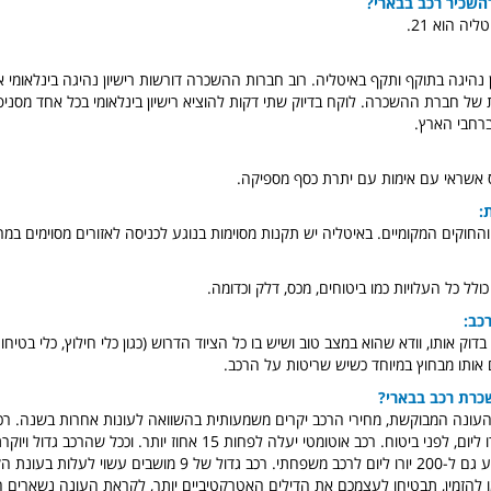
להשכיר רכב בבארי?
יה הוא 21.
ון נהיגה בתוקף ותקף באיטליה. רוב חברות ההשכרה דורשות רישיון נהיגה בינלאומי א
של חברת ההשכרה. לוקח בדיוק שתי דקות להוציא רישיון בינלאומי בכל אחד מסניפי 
ברחבי הארץ.
ס אשראי עם אימות עם יתרת כסף מספיקה.
:
חוקים המקומיים. באיטליה יש תקנות מסוימות בנוגע לכניסה לאזורים מסוימים במר
לל כל העלויות כמו ביטוחים, מכס, דלק וכדומה.
כב:
וק אותו, וודא שהוא במצב טוב ושיש בו כל הציוד הדרוש (כגון כלי חילוץ, כלי בטיחו
ם אותו מבחוץ במיוחד כשיש שריטות על הרכב.
כרת רכב בבארי?
העונה המבוקשת, מחירי הרכב יקרים משמעותית בהשוואה לעונות אחרות בשנה. רכב 
להתחיל בכ-50 יורו ליום, לפני ביטוח. רכב אוטומטי יעלה לפחות 15 אחוז יותר. וכ
ו להזמין, תבטיחו לעצמכם את הדילים האטרקטיביים יותר, לקראת העונה נשארים ה