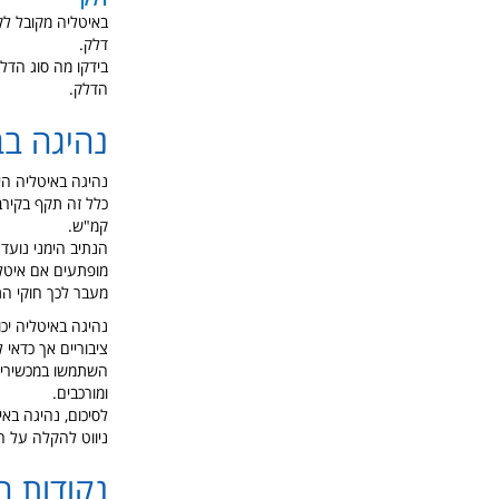
באיטליה מקובל לק
דלק.
הדלק.
נהיגה בב
נהיגה באיטליה הי
קמ"ש.
הנתיב הימני נועד
מופתעים אם איטלקי
מעבר לכך חוקי הת
נהיגה באיטליה יכו
ציבוריים אך כדאי
ומורכבים.
לסיכום, נהיגה בא
ניווט להקלה על ה
נקודות ח