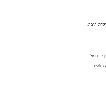
כלות ותרבות.
בבארי פועלות חברות השכרת הרכב הבינלאומיות: Budget , Sixt, Avis. Europcar, Alamo, Enterprise ובעלות
Key'n Go by Goldcar  מקבלות ציון טוב, בנוסף Sicily By Car ,