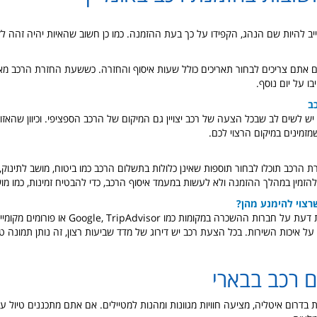
חייב להיות שם הנהג, הקפידו על כך בעת ההזמנה. כמו כן חשוב שהאיות יהיה זהה לזה
ם אתם צריכים לבחור תאריכים כולל שעות איסוף והחזרה. כששעת החזרת הרכב מ
בו על יום נוסף.
ב
ש לשים לב שבכל הצעה של רכב יצויין גם המיקום של הרכב הספציפי. וכיוון שהאזור
מזמינים במיקום הרצוי לכם.
הרכב תוכלו לבחור תוספות שאינן כלולות בתשלום הרכב כמו ביטוח, מושב לתינוק, צ
הזמין במהלך ההזמנה ולא לעשות במעמד איסוף הרכב, כדי להבטיח זמינות, כמו מוש
רצוי להימנע מהן?
קראו ביקורות וחוות דעת על חברות ההשכרה במקומות כמו sor
על איכות השירות. בכל הצעת רכב יש דירוג של מדד שביעות רצון, זה נותן תמונה ט
ם רכב בבארי
בדרום איטליה, מציעה חוויות מגוונות ומהנות למטיילים. אם אתם מתכננים טיול עם