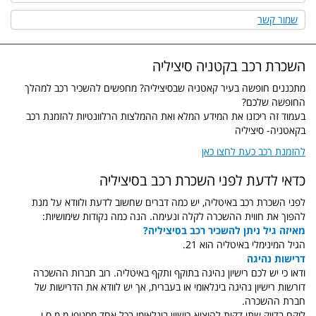
שמור קשר
השכרת רכב בקטניה סיציליה
מתכננים חופשה בעיר קאטניה שבסיציליה? מחפשים להשכיר רכב למהלך
החופשה שלכם?
בעמוד זה ריכזנו את המידע המלא ואת ההמלצות הרלוונטיות להזמנת רכב
בקאטניה- סיציליה
להזמנת רכב כעת לחצו כאן
כדאי לדעת לפני השכרת רכב בסיציליה
לפני השכרת רכב באיטליה, יש כמה דברים שחשוב לדעת ולוודא על מנת
להפוך את חווית ההשכרה לקלה ונעימה. הנה כמה נקודות שימושיות:
מאיזה גיל ניתן להשכיר רכב בסיציליה?
הגיל המינימלי באיטליה הוא 21.
דרישות נהיגה
ודאו כי יש לכם רישיון נהיגה בתוקף ותקף באיטליה. רוב חברות ההשכרה
דורשות רישיון נהיגה בינלאומי או בעברית, אך יש לוודא את הדרישות של
חברת ההשכרה.
לוקח בדיוק שתי דקות להוציא רישיון בינלאומי בכל אחד מסניפי מ.מ.ס.י.