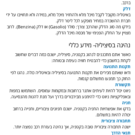
ברכב.
דלק
באיטליה מקובל לקבל מיכל מלא ולהחזיר מיכל מלא, במידה ולא תחוייבו על ידי
חברת ההשכרה במחיר מופקע לכל ליטר דלק.
בידקו מה סוג הדלק שהרכב צורך: סולר (Gasolio) או דלק (Benzina). לרוב
מצויין על החלק הפנימי של מכסה מיכל הדלק.
נהיגה בסיציליה- מידע כללי
כאשר אתם מתכננים לנהוג בקטניה, סיציליה, ישנם כמה דברים שחשוב
לקחת בחשבון כדי להבטיח חוויה נעימה ובטוחה:
תקנות התנועה
ודאו שאתם מכירים את תקנות התנועה בסיציליה ובאיטליה כולה. נהגו לפי
החוק כך תמנעו מתשלום קנסות.
תקשורת
ניווט יכול להיות לעיתים אתגר ברחובות ובמקומות עמוסים. השתמשו במפות
ובאפליקציות ניווט כדי להימנע מבירבורים בדרך ועל מנת להנות מהנסיעה.
חניה
בדקו את אפשרויות החניה בקטניה. ישנם חניונים ציבוריים, וחנייה ברחוב
יכולה להיות בתשלום.
תחבורה ציבורית
ישנה תחבורה ציבורית טובה בקטניה, אך נהיגה בעזרת רכב נפוצה יותר.
תנאי הדרך