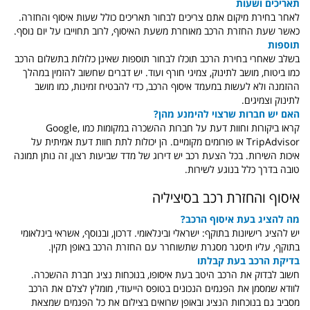
תאריכים ושעות
לאחר בחירת מיקום אתם צריכים לבחור תאריכים כולל שעות איסוף והחזרה.
כאשר שעת החזרת הרכב מאוחרת משעת האיסוף, לרוב תחוייבו על יום נוסף.
תוספות
בשלב שאחרי בחירת הרכב תוכלו לבחור תוספות שאינן כלולות בתשלום הרכב
כמו ביטוח, מושב לתינוק, צמיגי חורף ועוד. יש דברים שחשוב להזמין במהלך
ההזמנה ולא לעשות במעמד איסוף הרכב, כדי להבטיח זמינות, כמו מושב
לתינוק וצמיגים.
האם יש חברות שרצוי להימנע מהן?
קראו ביקורות וחוות דעת על חברות ההשכרה במקומות כמו Google,
TripAdvisor או פורומים מקומיים. הן יכולות לתת חוות דעת אמיתית על
איכות השירות. בכל הצעת רכב יש דירוג של מדד שביעות רצון, זה נותן תמונה
טובה בדרך כלל בנוגע לשירות.
איסוף והחזרת רכב בסיציליה
מה להציג בעת איסוף הרכב?
יש להציג רישיונות בתוקף: ישראלי ובינלאומי. דרכון, ובנוסף, אשראי בינלאומי
בתוקף, עליו תיסגר מסגרת שתשוחרר עם החזרת הרכב באופן תקין.
בדיקת הרכב בעת קבלתו
חשוב לבדוק את הרכב היטב בעת איסופו, בנוכחות נציג חברת ההשכרה.
לוודא שמסמן את הפגמים הנכונים בטופס הייעודי, מומלץ לצלם את הרכב
מסביב גם בנוכחות הנציג ובאופן שרואים בצילום את כל הפגמים שמצאת