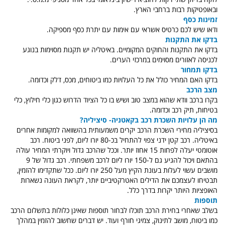
ובאופטיקות רבות ברחבי הארץ.
זמינות כסף
ודאו שיש לכם כרטיס אשראי עם אימות עם יתרת כסף מספיקה.
בדקו את התקנות
בדקו את התקנות והחוקים המקומיים. באיטליה יש תקנות מסוימות בנוגע
לכניסה לאזורים מסוימים במרכזי הערים.
בדקו תמחור
בדקו האם המחיר כולל את כל העלויות כמו ביטוחים, מכס, דלק וכדומה.
מצב הרכב
בקרו ברכב וודא שהוא במצב טוב ושיש בו כל הציוד הדרוש כגון כלי חילוץ, כלי
בטיחות, תיק רכב וכדומה.
מה הן עלויות השכרת רכב בקאטניה- סיציליה?
בסיציליה מחירי השכרת הרכב יקרים משמעותית בהשוואה למקומות אחרים
באיטליה. רכב קטן ידני צפוי להתחיל בכ-80 יורו ליום, לפני ביטוח. רכב
אוטומטי יעלה לפחות 15 אחוז יותר. וככל שהרכב גדול ויוקרתי המחיר עולה
בהתאם ויכול להגיע גם ל-150 יורו ליום לרכב משפחתי. רכב גדול של 9
מושבים עשוי לעלות בעונת הקיץ מעל 250 יורו ליום. ככל שתקדימו להזמין,
תבטיחו לעצמכם את הדילים האטרקטיביים יותר, לקראת העונה נשארות
האופציות היותר יקרות בדרך כלל.
תוספות
בשלב שאחרי בחירת הרכב תוכלו לבחור תוספות שאינן כלולות בתשלום הרכב
כמו ביטוח, מושב לתינוק, צמיגי חורף ועוד. יש דברים שחשוב להזמין במהלך