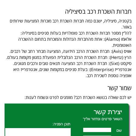
חברות השכרת רכב בסיציליה
בקטניה, סיציליה, ישנם כמה חברות השכרת רכב מוכרות המציעות שירותים
באזור.
להל״ן מספר חברות השכרת רכב פופולריות בעלות סניפים בסיציליה:
אלאמו (Alamo): אחת מהחברות הגדולות והמוכרות בתחום ההשכרה
האוטומטית.
אוויס (Avis): חברת השכרת הרכב הידועה, המציעה מבחר רחב של רכבים.
הרץ (Hertz): חברת השכרת הרכב הגלובלית הפועלת במגוון מקומות בעולם.
סיקסט (Sixt): חברת השכרת רכב המציעה תנאים טובים ורכבים מגוונים.
אנטרפרייז (Enterprise): בעלת סניפים במקומות שונים, אנטרפרייז היא
אופציה נוספת לשכירת רכב.
שמור קשר
יש לכם שאלה בנושא השכרת רכב? מוזמנים לפרט ונשמח לענות: