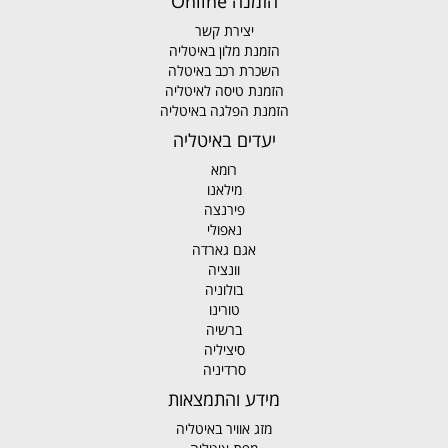
הזמנה Online
יצירת קשר
הזמנת מלון באיטליה
השכרת רכב באיטלה
הזמנת טיסה לאיטליה
הזמנת הפלגה באיטליה
יעדים באיטליה
רומא
מילאנו
פירנצה
נאפולי
אגם גארדה
וונציה
בולוניה
טורינו
ברשיה
סיציליה
סרדיניה
מידע והתמצאות
מזג אוויר באיטליה