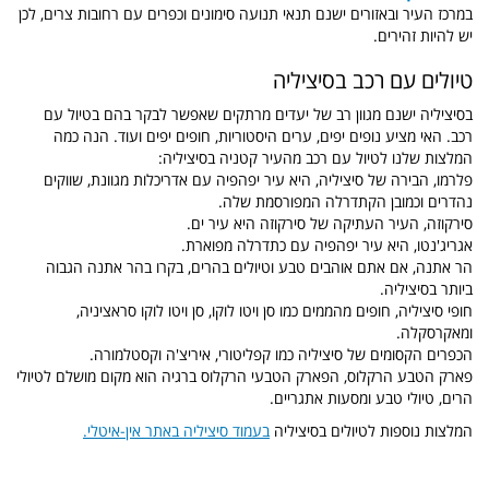
במרכז העיר ובאזורים ישנם תנאי תנועה סימונים וכפרים עם רחובות צרים, לכן
יש להיות זהירים.
טיולים עם רכב בסיציליה
בסיציליה ישנם מגוון רב של יעדים מרתקים שאפשר לבקר בהם בטיול עם
רכב. האי מציע נופים יפים, ערים היסטוריות, חופים יפים ועוד. הנה כמה
המלצות שלנו לטיול עם רכב מהעיר קטניה בסיציליה:
פלרמו, הבירה של סיציליה, היא עיר יפהפיה עם אדריכלות מגוונת, שווקים
נהדרים וכמובן הקתדרלה המפורסמת שלה.
סירקוזה, העיר העתיקה של סירקוזה היא עיר ים.
אגריג'נטו, היא עיר יפהפיה עם כתדרלה מפוארת.
הר אתנה, אם אתם אוהבים טבע וטיולים בהרים, בקרו בהר אתנה הגבוה
ביותר בסיציליה.
חופי סיציליה, חופים מהממים כמו סן ויטו לוקו, סן ויטו לוקו סראציניה,
ומאקרסקלה.
הכפרים הקסומים של סיציליה כמו קפליטורי, איריצ'ה וקסטלמורה.
פארק הטבע הרקלוס, הפארק הטבעי הרקלוס ברגיה הוא מקום מושלם לטיולי
הרים, טיולי טבע ומסעות אתגריים.
המלצות נוספות לטיולים בסיציליה
בעמוד סיציליה באתר אין-איטלי.