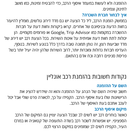
ההזמנה ולא לעשות במעמד איסוף הרכב, כדי להבטיח זמינות, כמו מושב
לתינוק וצמיגים.
איך לבחור חברת השכרה?
בממשק הזמנת הרכב, ליד כל הצעה יש גם מדד דירוג גולשים, מומלץ להיעזר
בחוות הדעת ובניסיונם של אחרים. קראו ביקורות וחוות דעת על חברות
ההשכרה במקומות כמו Google, Trip Advisor או פורומים מקומיים. הן
יכולות לתת חוות דעת אמיתית על איכות השירות. בכל הצעת רכב יש דירוג של
מדד שביעות רצון, זה נותן תמונה טובה בדרך כלל בנוגע לשירות. בנוסף,
העדיפו חברות גדולות ומוכרות יותר, לרוב השירות שלהן יהיה יעיל יותר בשל
פריסת סניפים רחבה וכח אדם בהתאם.
נקודות חשובות בהזמנת רכב אונליין
השם על ההזמנה
חשוב שיהיה השם של הנהג על ההזמנה והוא זה שידרש להציג את
הרישיונות שלו בעת איסוף הרכב. הקפידו על כך, לכאורה פרט שולי אבל יכול
לעכב אתכם בעת האיסוף של הרכב.
מיקום איסוף הרכב
כאשר בוחרים רכב יש לשים לב שבכל הצעה יצויין גם המיקום של הרכב
הספציפי. יש אפשרות לשכור רכב בשדה התעופה של קטאניה או במרכז
העיר, הקפידו לשים לב שמזמינים במיקום הרצוי לכם.