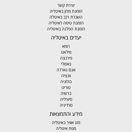
יצירת קשר
הזמנת מלון באיטליה
השכרת רכב באיטלה
הזמנת טיסה לאיטליה
הזמנת הפלגה באיטליה
יעדים באיטליה
רומא
מילאנו
פירנצה
נאפולי
אגם גארדה
וונציה
בולוניה
טורינו
ברשיה
סיציליה
סרדיניה
מידע והתמצאות
מזג אוויר באיטליה
מפת איטליה